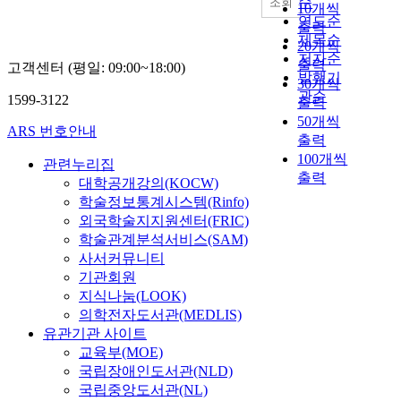
순
조회
10개씩
연도순
출력
제목순
20개씩
저자순
출력
고객센터 (평일: 09:00~18:00)
발행기
30개씩
관순
1599-3122
출력
50개씩
ARS 번호안내
출력
100개씩
관련누리집
출력
대학공개강의(KOCW)
학술정보통계시스템(Rinfo)
외국학술지지원센터(FRIC)
학술관계분석서비스(SAM)
사서커뮤니티
기관회원
지식나눔(LOOK)
의학전자도서관(MEDLIS)
유관기관 사이트
교육부(MOE)
국립장애인도서관(NLD)
국립중앙도서관(NL)