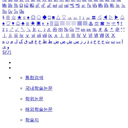
㎒
㎓
㎔
Ω
㏀
㏁
㎊
㎋
㎌
㏖
㏅
㎭
㎮
㎯
㏛
㎩
㎪
㎫
㎬
㏝
㏐
㏓
㏃
㏉
㏜
㏆
§
※
☆
★
○
●
◎
◇
◆
□
■
△
▽
→
←
↑
↓
↔
〓
◁
◀
▷
▶
♤
♠
♡
♥
♧
♣
⊙
◈
▣
◐
◑
▒
▤
▥
▨
▧
▦
▩
♨
☏
☎
☜
☞
¶
†
‡
↕
↗
↙
↖
↘
♭
♩
♪
♬
㉿
㈜
№
㏇
™
㏂
㏘
℡
＃
＆
＊
＠
ª
º
ⅰ
ⅱ
ⅲ
ⅳ
ⅴ
ⅵ
ⅶ
ⅷ
ⅸ
ⅹ
Ⅰ
Ⅱ
Ⅲ
Ⅳ
Ⅴ
Ⅵ
Ⅶ
Ⅷ
Ⅸ
Ⅹ
ا
ب
ت
ث
ج
ح
خ
د
ذ
ر
ز
س
ش
ص
ض
ط
ظ
ع
غ
ف
ق
ک
ل
م
ن
ه
و
ی
닫기
통합검색
국내학술논문
학위논문
해외학술논문
학술지