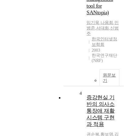
tool for
SANtopia)
임기욱
,
나용희
,
민
병준
,
서대화
,
신범
주
한국인터넷정
보학회
2003
한국연구재단
(NRF)
원문보
기
4
증강현실 기
반의 의사소
통장애 재활
시스템 구현
과 적용
권순복
,
황보명
,
김