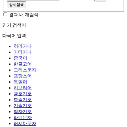
상세검색
결과 내 재검색
인기 검색어
다국어 입력
히라가나
가타카나
중국어
한글고어
그리스문자
프랑스어
독일어
히브리어
괄호기호
학술기호
기술기호
첨자기호
라틴문자
러시아문자