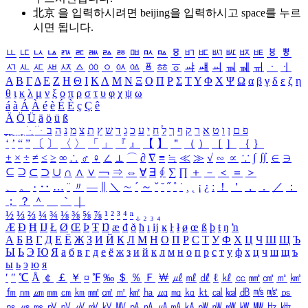
北京 을 입력하시려면
beijing
을 입력하시고 space를 누르
시면 됩니다.
ㅥ
ㅦ
ㅧ
ㅨ
ㅩ
ㅪ
ㅫ
ㅬ
ㅭ
ㅮ
ㅯ
ㅰ
ㅱ
ㅲ
ㅳ
ㅴ
ㅵ
ㅶ
ㅷ
ㅸ
ㅹ
ㅺ
ㅻ
ㅼ
ㅽ
ㅾ
ㅿ
ㆀ
ㆁ
ㆂ
ㆃ
ㆄ
ㆅ
ㆆ
ㆇ
ㆈ
ㆉ
ㆊ
ㆋ
ㆌ
ㆍ
ㆎ
Α
Β
Γ
Δ
Ε
Ζ
Η
Θ
Ι
Κ
Λ
Μ
Ν
Ξ
Ο
Π
Ρ
Σ
Τ
Υ
Φ
Χ
Ψ
Ω
α
β
γ
δ
ε
ζ
η
θ
ι
κ
λ
μ
ν
ξ
ο
π
ρ
σ
τ
υ
φ
χ
ψ
ω
á
à
Á
À
é
è
É
È
ç
Ç
ê
Ä
Ö
Ü
ä
ö
ü
ß
ְ
ֳ
ֲ
ֱ
ָ
ַ
ֵ
ֶ
ִ
ֹ
ּ
ֻ
ׂ
ׁ
ּ
ב
ה
נ
מ
צ
ת
ץ
ש
ד
ג
כ
ע
י
ח
ל
ך
ף
ק
ר
א
ט
ו
ן
ם
פ
‘
’
“
”
〔
〕
〈
〉
「
」
『
』
【
】
＂
（
）
［
］
｛
｝
±
×
÷
≠
≤
≥
∞
∴
♂
♀
∠
⊥
⌒
∂
∇
≡
≒
≪
≫
√
∽
∝
∵
∫
∬
∈
∋
⊆
⊇
⊂
⊃
∪
∩
∧
∨
￢
⇒
⇔
∀
∃
∮
∑
∏
＋
－
＜
＝
＞
、
。
·
‥
…
¨
〃
―
∥
＼
∼
´
～
ˇ
˘
˝
˚
˙
¸
˛
¡
¿
ː
！
＇
，
．
／
：
；
？
＾
＿
｀
｜
½
⅓
⅔
¼
¾
⅛
⅜
⅝
⅞
¹
²
³
⁴
ⁿ
₁
₂
₃
₄
Æ
Ð
Ħ
Ĳ
Ł
Ø
Œ
Þ
Ŧ
Ŋ
æ
đ
ð
ħ
ı
ĳ
ĸ
ŀ
ł
ø
œ
ß
þ
ŧ
ŋ
ŉ
А
Б
В
Г
Д
Е
Ё
Ж
З
И
Й
К
Л
М
Н
О
П
Р
С
Т
У
Ф
Х
Ц
Ч
Ш
Щ
Ъ
Ы
Ь
Э
Ю
Я
а
б
в
г
д
е
ё
ж
з
и
й
к
л
м
н
о
п
р
с
т
у
ф
х
ц
ч
ш
щ
ъ
ы
ь
э
ю
я
′
″
℃
Å
￠
￡
￥
¤
℉
‰
＄
％
Ｆ
￦
㎕
㎖
㎗
ℓ
㎘
㏄
㎣
㎤
㎥
㎦
㎙
㎚
㎛
㎜
㎝
㎞
㎟
㎠
㎡
㎢
㏊
㎍
㎎
㎏
㏏
㎈
㎉
㏈
㎧
㎨
㎰
㎱
㎲
㎳
㎴
㎵
㎶
㎷
㎸
㎹
㎀
㎁
㎂
㎃
㎄
㎺
㎻
㎽
㎾
㎿
㎐
㎑