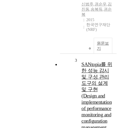
신범주
,
권순우
,
김
진동
,
송복득
,
권순
복
2015
한국연구재단
(NRF)
원문보
기
3
SANtopia를 위
한 성능 감시
및 구성 관리
도구의 설계
및 구현
(Design and
implementation
of performance
monitoring and
configuration
management