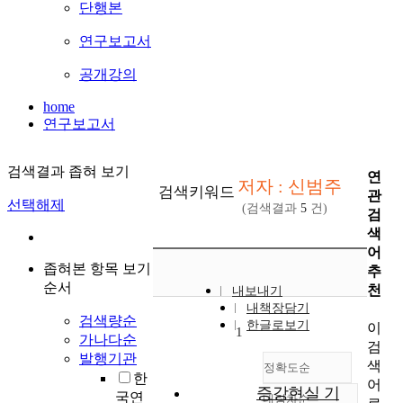
단행본
연구보고서
공개강의
home
연구보고서
검색결과 좁혀 보기
연
저자 : 신범주
검색키워드
관
선택해제
(검색결과
5
건)
검
색
어
좁혀본 항목 보기
추
순서
천
내보내기
내책장담기
검색량순
한글로보기
이
1
가나다순
검
발행기관
색
정확도순
한
어
증강현실 기
국연
내림차순