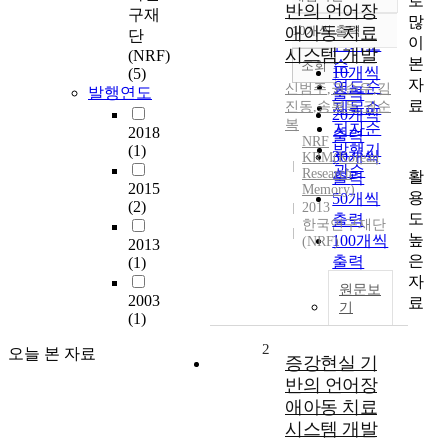
로
정확도
반의 언어장
구재
많
순
애아동 치료
10개씩 출력
단
내림차순
이
인기도
시스템 개발
(NRF)
본
순
조회
10개씩
(5)
자
연도순
신범주
,
권순우
,
김
발행연도
출력
료
진동
,
송복득
제목순
,
권순
20개씩
복
저자순
2018
출력
NRF
발행기
(1)
30개씩
KRM(Korean
관순
Research
활
출력
2015
Memory)
용
50개씩
(2)
2013
도
출력
한국연구재단
높
100개씩
(NRF)
2013
은
출력
(1)
자
원문보
2003
료
기
(1)
2
오늘 본 자료
증강현실 기
반의 언어장
애아동 치료
시스템 개발