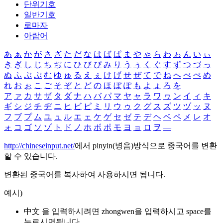
단위기호
일반기호
로마자
아랍어
あ
ぁ
か
が
さ
ざ
た
だ
な
は
ば
ぱ
ま
や
ゃ
ら
わ
ゎ
ん
い
ぃ
き
ぎ
し
じ
ち
ぢ
に
ひ
び
ぴ
み
り
う
ぅ
く
ぐ
す
ず
つ
づ
っ
ぬ
ふ
ぶ
ぷ
む
ゆ
ゅ
る
え
ぇ
け
げ
せ
ぜ
て
で
ね
へ
べ
ぺ
め
れ
お
ぉ
こ
ご
そ
ぞ
と
ど
の
ほ
ぼ
ぽ
も
よ
ょ
ろ
を
ア
ァ
カ
サ
ザ
タ
ダ
ナ
ハ
バ
パ
マ
ヤ
ャ
ラ
ワ
ヮ
ン
イ
ィ
キ
ギ
シ
ジ
チ
ヂ
ニ
ヒ
ビ
ピ
ミ
リ
ウ
ゥ
ク
グ
ス
ズ
ツ
ヅ
ッ
ヌ
フ
ブ
プ
ム
ユ
ュ
ル
エ
ェ
ケ
ゲ
セ
ゼ
テ
デ
ヘ
ベ
ペ
メ
レ
オ
ォ
コ
ゴ
ソ
ゾ
ト
ド
ノ
ホ
ボ
ポ
モ
ヨ
ョ
ロ
ヲ
―
http://chineseinput.net/
에서 pinyin(병음)방식으로 중국어를 변환
할 수 있습니다.
변환된 중국어를 복사하여 사용하시면 됩니다.
예시)
中文 을 입력하시려면
zhongwen
을 입력하시고 space를
누르시면됩니다.