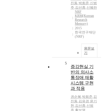
진동
,
박희준
,
신범
주
,
김선종
,
신혜란
NRF
KRM(Korean
Research
Memory)
2015
한국연구재단
(NRF)
원문보
기
5
증강현실 기
반의 의사소
통장애 재활
시스템 구현
과 적용
권순복
,
박희준
,
김
진동
,
김유경
,
윤기
헌
,
김선종
,
신범
주
,
황보명