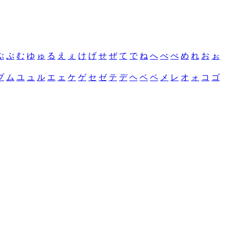
ぶ
ぷ
む
ゆ
ゅ
る
え
ぇ
け
げ
せ
ぜ
て
で
ね
へ
べ
ぺ
め
れ
お
ぉ
プ
ム
ユ
ュ
ル
エ
ェ
ケ
ゲ
セ
ゼ
テ
デ
ヘ
ベ
ペ
メ
レ
オ
ォ
コ
ゴ