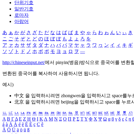
단위기호
일반기호
로마자
아랍어
あ
ぁ
か
が
さ
ざ
た
だ
な
は
ば
ぱ
ま
や
ゃ
ら
わ
ゎ
ん
い
ぃ
き
こ
ご
そ
ぞ
と
ど
の
ほ
ぼ
ぽ
も
よ
ょ
ろ
を
ア
ァ
カ
サ
ザ
タ
ダ
ナ
ハ
バ
パ
マ
ヤ
ャ
ラ
ワ
ヮ
ン
イ
ィ
キ
ギ
ソ
ゾ
ト
ド
ノ
ホ
ボ
ポ
モ
ヨ
ョ
ロ
ヲ
―
http://chineseinput.net/
에서 pinyin(병음)방식으로 중국어를 변환
변환된 중국어를 복사하여 사용하시면 됩니다.
예시)
中文 을 입력하시려면
zhongwen
을 입력하시고 space를
北京 을 입력하시려면
beijing
을 입력하시고 space를 누르
ㅥ
ㅦ
ㅧ
ㅨ
ㅩ
ㅪ
ㅫ
ㅬ
ㅭ
ㅮ
ㅯ
ㅰ
ㅱ
ㅲ
ㅳ
ㅴ
ㅵ
ㅶ
ㅷ
ㅸ
ㅹ
ㅺ
Α
Β
Γ
Δ
Ε
Ζ
Η
Θ
Ι
Κ
Λ
Μ
Ν
Ξ
Ο
Π
Ρ
Σ
Τ
Υ
Φ
Χ
Ψ
Ω
α
β
γ
δ
ε
ζ
η
á
à
Á
À
é
è
É
È
ç
Ç
ê
Ä
Ö
Ü
ä
ö
ü
ß