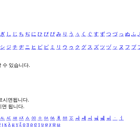
ぎ
し
じ
ち
ぢ
に
ひ
び
ぴ
み
り
う
ぅ
く
ぐ
す
ず
つ
づ
っ
ぬ
ふ
シ
ジ
チ
ヂ
ニ
ヒ
ビ
ピ
ミ
リ
ウ
ゥ
ク
グ
ス
ズ
ツ
ヅ
ッ
ヌ
フ
ブ
할 수 있습니다.
누르시면됩니다.
시면 됩니다.
ㅻ
ㅼ
ㅽ
ㅾ
ㅿ
ㆀ
ㆁ
ㆂ
ㆃ
ㆄ
ㆅ
ㆆ
ㆇ
ㆈ
ㆉ
ㆊ
ㆋ
ㆌ
ㆍ
ㆎ
θ
ι
κ
λ
μ
ν
ξ
ο
π
ρ
σ
τ
υ
φ
χ
ψ
ω