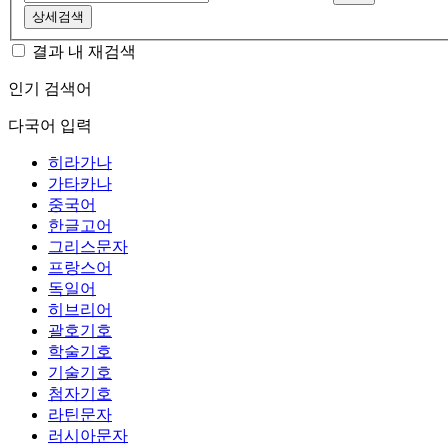
상세검색
결과 내 재검색
인기 검색어
다국어 입력
히라가나
가타카나
중국어
한글고어
그리스문자
프랑스어
독일어
히브리어
괄호기호
학술기호
기술기호
첨자기호
라틴문자
러시아문자