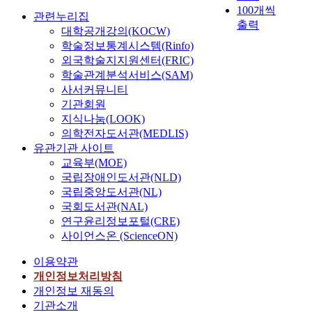
100개씩
관련누리집
출력
대학공개강의(KOCW)
학술정보통계시스템(Rinfo)
외국학술지지원센터(FRIC)
학술관계분석서비스(SAM)
사서커뮤니티
기관회원
지식나눔(LOOK)
의학전자도서관(MEDLIS)
유관기관 사이트
교육부(MOE)
국립장애인도서관(NLD)
국립중앙도서관(NL)
국회도서관(NAL)
연구윤리정보포털(CRE)
사이언스온 (ScienceON)
이용약관
개인정보처리방침
개인정보 재동의
기관소개