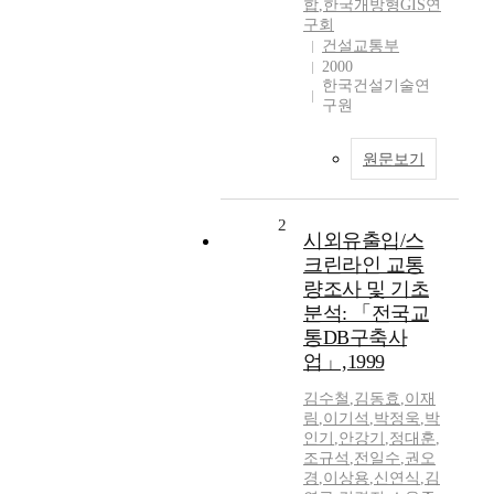
합
,
한국개방형GIS연
구회
건설교통부
2000
한국건설기술연
구원
원문보기
2
시외유출입/스
크린라인 교통
량조사 및 기초
분석: 「전국교
통DB구축사
업」,1999
김수철
,
김동효
,
이재
림
,
이기석
,
박정욱
,
박
인기
,
안강기
,
정대훈
,
조규석
,
전일수
,
권오
경
,
이상용
,
신연식
,
김