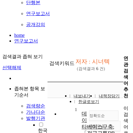
단행본
연구보고서
공개강의
home
연구보고서
검색결과 좁혀 보기
연
저자 : 시너텍
검색키워드
관
선택해제
(검색결과
6
건)
검
색
어
좁혀본 항목 보
추
기순서
천
내보내기
내책장담기
한글로보기
검색량순
이
1
가나다순
데
검
정확도순
발행기관
이
색
타베이스구축;
내림차순
어
정확도
한국