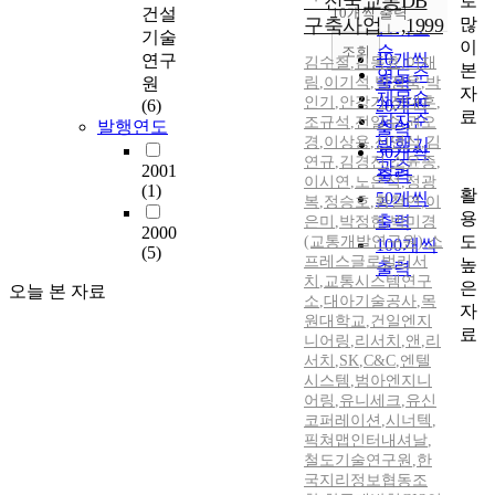
「전국교통DB
로
순
건설
10개씩 출력
내림차순
많
구축사업」,1999
인기도
기술
이
순
조회
10개씩
연구
김수철
,
김동효
,
이재
본
연도순
출력
원
림
,
이기석
,
박정욱
,
박
자
제목순
인기
,
안강기
,
정대훈
,
(6)
20개씩
료
저자순
조규석
,
전일수
,
권오
발행연도
출력
경
,
이상용
,
신연식
,
김
발행기
30개씩
연규
,
김경진
,
소윤종
,
관순
2001
출력
이시연
,
노은석
,
정광
(1)
활
50개씩
복
,
정승호
,
황철연
,
이
용
출력
은미
,
박정현
,
박미경
2000
도
(교통개발연구원)
,
소
100개씩
(5)
프레스글로벌리서
높
출력
치
,
교통시스템연구
은
오늘 본 자료
소
,
대아기술공사
,
목
자
원대학교
,
건일엔지
료
니어링
,
리서치
,
앤
,
리
서치
,
SK
,
C&C
,
엔텔
시스템
,
범아엔지니
어링
,
유니세크
,
유신
코퍼레이션
,
시너텍
,
픽쳐맵인터내셔날
,
철도기술연구원
,
한
국지리정보협동조