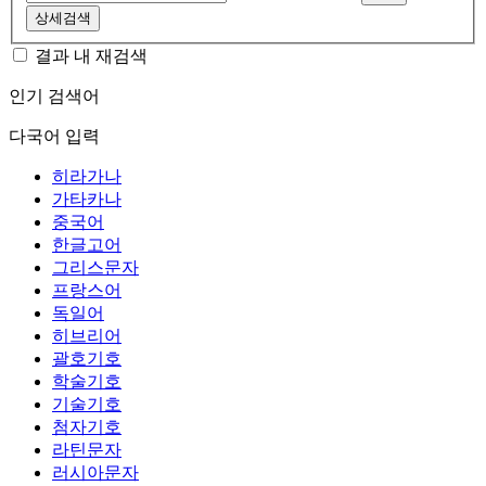
상세검색
결과 내 재검색
인기 검색어
다국어 입력
히라가나
가타카나
중국어
한글고어
그리스문자
프랑스어
독일어
히브리어
괄호기호
학술기호
기술기호
첨자기호
라틴문자
러시아문자