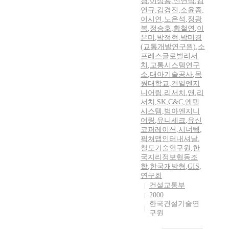
경
,
이상용
,
신연식
,
김
연규
,
김경진
,
소윤종
,
이시연
,
노은석
,
정광
복
,
정승호
,
황철연
,
이
은미
,
박정현
,
박미경
(교통개발연구원)
,
소
프레스글로벌리서
치
,
교통시스템연구
소
,
대아기술공사
,
목
원대학교
,
건일엔지
니어링
,
리서치
,
앤
,
리
서치
,
SK
,
C&C
,
엔텔
시스템
,
범아엔지니
어링
,
유니세크
,
유신
코퍼레이션
,
시너텍
,
픽쳐맵인터내셔날
,
철도기술연구원
,
한
국지리정보협동조
합
,
한국개방형
,
GIS
,
연구회
건설교통부
2000
한국건설기술연
구원