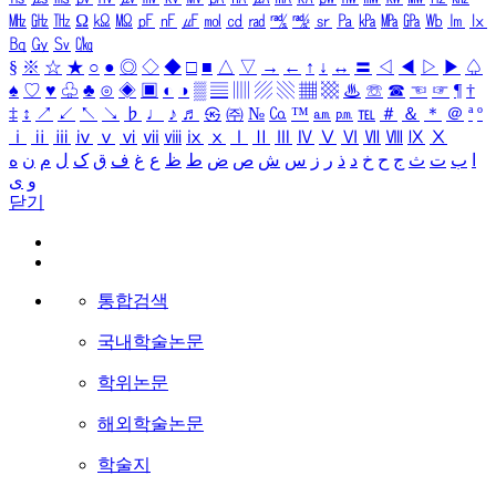
㎒
㎓
㎔
Ω
㏀
㏁
㎊
㎋
㎌
㏖
㏅
㎭
㎮
㎯
㏛
㎩
㎪
㎫
㎬
㏝
㏐
㏓
㏃
㏉
㏜
㏆
§
※
☆
★
○
●
◎
◇
◆
□
■
△
▽
→
←
↑
↓
↔
〓
◁
◀
▷
▶
♤
♠
♡
♥
♧
♣
⊙
◈
▣
◐
◑
▒
▤
▥
▨
▧
▦
▩
♨
☏
☎
☜
☞
¶
†
‡
↕
↗
↙
↖
↘
♭
♩
♪
♬
㉿
㈜
№
㏇
™
㏂
㏘
℡
＃
＆
＊
＠
ª
º
ⅰ
ⅱ
ⅲ
ⅳ
ⅴ
ⅵ
ⅶ
ⅷ
ⅸ
ⅹ
Ⅰ
Ⅱ
Ⅲ
Ⅳ
Ⅴ
Ⅵ
Ⅶ
Ⅷ
Ⅸ
Ⅹ
ا
ب
ت
ث
ج
ح
خ
د
ذ
ر
ز
س
ش
ص
ض
ط
ظ
ع
غ
ف
ق
ک
ل
م
ن
ه
و
ی
닫기
통합검색
국내학술논문
학위논문
해외학술논문
학술지