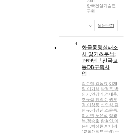
2001
한국건설기술연
구원
원문보기
4
화물통행실태조
사 및기초분석:
1999년「전국교
통DB구축사
업」
김수철
,
김동효
,
이재
림
,
이기석
,
박정욱
,
박
인기
,
안강기
,
정대훈
,
조규석
,
전일수
,
권오
경
,
이상용
,
신연식
,
김
연규
,
김경진
,
소윤종
,
이시연
,
노은석
,
정광
복
,
정승호
,
황철연
,
이
은미
,
박정현
,
박미경
(교통개발연구원)
,
소