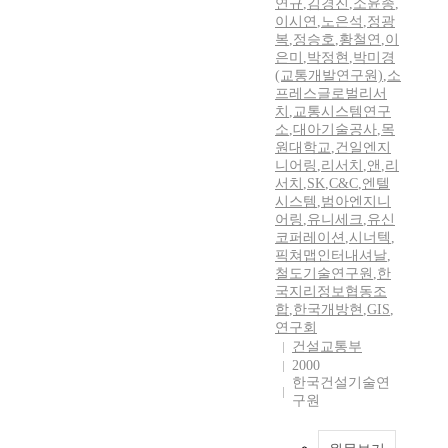
연규
,
김경진
,
소윤종
,
이시연
,
노은석
,
정광
복
,
정승호
,
황철연
,
이
은미
,
박정현
,
박미경
(교통개발연구원)
,
소
프레스글로벌리서
치
,
교통시스템연구
소
,
대아기술공사
,
목
원대학교
,
건일엔지
니어링
,
리서치
,
앤
,
리
서치
,
SK
,
C&C
,
엔텔
시스템
,
범아엔지니
어링
,
유니세크
,
유신
코퍼레이션
,
시너텍
,
픽쳐맵인터내셔날
,
철도기술연구원
,
한
국지리정보협동조
합
,
한국개방현
,
GIS
,
연구회
건설교통부
2000
한국건설기술연
구원