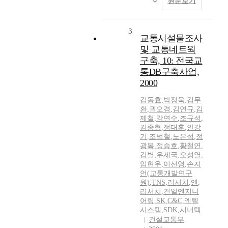
원문보기
3
교통시설물조사
및 교통네트웍
구축, 10: 전국교
통DB구축사업,
2000
김동효
,
박정욱
,
김무
환
,
권오경
,
김연규
,
김
제철
,
강연수
,
조규석
,
김종형
,
정대훈
,
안강
기
,
조범철
,
노은석
,
정
광복
,
정승호
,
황철연
,
김별
,
우제국
,
오성열
,
임현우
,
이선영
,
손지
언(교통개발연구
원)
,
TNS
,
리서치
,
앤
,
리서치
,
건일엔지니
어링
,
SK
,
C&C
,
엔텔
시스템
,
SDK
,
시너텍
건설교통부