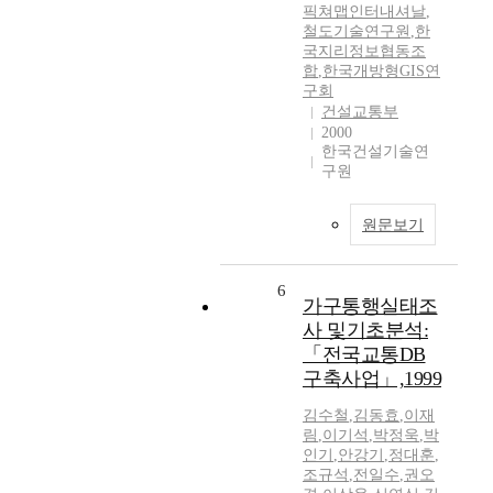
픽쳐맵인터내셔날
,
철도기술연구원
,
한
국지리정보협동조
합
,
한국개방형GIS연
구회
건설교통부
2000
한국건설기술연
구원
원문보기
6
가구통행실태조
사 및기초분석:
「전국교통DB
구축사업」,1999
김수철
,
김동효
,
이재
림
,
이기석
,
박정욱
,
박
인기
,
안강기
,
정대훈
,
조규석
,
전일수
,
권오