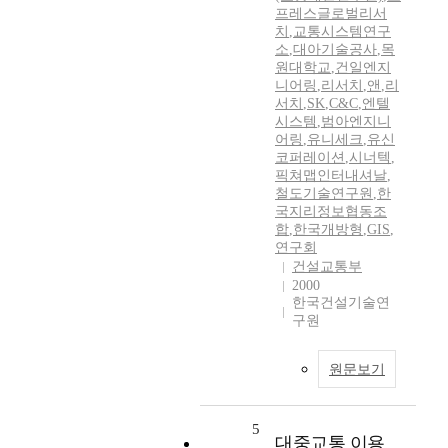
프레스글로벌리서
치
,
교통시스템연구
소
,
대아기술공사
,
목
원대학교
,
건일엔지
니어링
,
리서치
,
앤
,
리
서치
,
SK
,
C&C
,
엔텔
시스템
,
범아엔지니
어링
,
유니세크
,
유신
코퍼레이션
,
시너텍
,
픽쳐맵인터내셔날
,
철도기술연구원
,
한
국지리정보협동조
합
,
한국개방형
,
GIS
,
연구회
건설교통부
2000
한국건설기술연
구원
원문보기
5
대중교통 이용