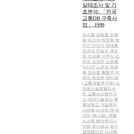
실태조사 및 기
초분석: 「전국
교통DB 구축사
업」,1999
김수철
,
김동효
,
이재
림
,
이기석
,
박정욱
,
박
인기
,
안강기
,
정대훈
,
조규석
,
전일수
,
권오
경
,
이상용
,
신연식
,
김
연규
,
김경진
,
소윤종
,
이시연
,
노은석
,
정광
복
,
정승호
,
황철연
,
이
은미
,
박정현
,
박미경
(교통개발연구원)
,
소
프레스글로벌리서
치
,
교통시스템연구
소
,
대아기술공사
,
목
원대학교
,
건일엔지
니어링
,
리서치
,
앤
,
리
서치
,
SK
,
C&C
,
엔텔
시스템
,
범아엔지니
어링
,
유니세크
,
유신
코퍼레이션
,
시너텍
,