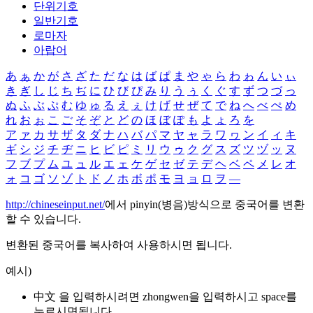
단위기호
일반기호
로마자
아랍어
あ
ぁ
か
が
さ
ざ
た
だ
な
は
ば
ぱ
ま
や
ゃ
ら
わ
ゎ
ん
い
ぃ
き
ぎ
し
じ
ち
ぢ
に
ひ
び
ぴ
み
り
う
ぅ
く
ぐ
す
ず
つ
づ
っ
ぬ
ふ
ぶ
ぷ
む
ゆ
ゅ
る
え
ぇ
け
げ
せ
ぜ
て
で
ね
へ
べ
ぺ
め
れ
お
ぉ
こ
ご
そ
ぞ
と
ど
の
ほ
ぼ
ぽ
も
よ
ょ
ろ
を
ア
ァ
カ
サ
ザ
タ
ダ
ナ
ハ
バ
パ
マ
ヤ
ャ
ラ
ワ
ヮ
ン
イ
ィ
キ
ギ
シ
ジ
チ
ヂ
ニ
ヒ
ビ
ピ
ミ
リ
ウ
ゥ
ク
グ
ス
ズ
ツ
ヅ
ッ
ヌ
フ
ブ
プ
ム
ユ
ュ
ル
エ
ェ
ケ
ゲ
セ
ゼ
テ
デ
ヘ
ベ
ペ
メ
レ
オ
ォ
コ
ゴ
ソ
ゾ
ト
ド
ノ
ホ
ボ
ポ
モ
ヨ
ョ
ロ
ヲ
―
http://chineseinput.net/
에서 pinyin(병음)방식으로 중국어를 변환
할 수 있습니다.
변환된 중국어를 복사하여 사용하시면 됩니다.
예시)
中文 을 입력하시려면
zhongwen
을 입력하시고 space를
누르시면됩니다.