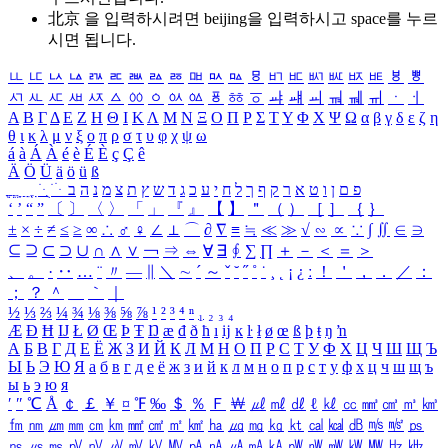
北京 을 입력하시려면
beijing
을 입력하시고 space를 누르
시면 됩니다.
ㅥ
ㅦ
ㅧ
ㅨ
ㅩ
ㅪ
ㅫ
ㅬ
ㅭ
ㅮ
ㅯ
ㅰ
ㅱ
ㅲ
ㅳ
ㅴ
ㅵ
ㅶ
ㅷ
ㅸ
ㅹ
ㅺ
ㅻ
ㅼ
ㅽ
ㅾ
ㅿ
ㆀ
ㆁ
ㆂ
ㆃ
ㆄ
ㆅ
ㆆ
ㆇ
ㆈ
ㆉ
ㆊ
ㆋ
ㆌ
ㆍ
ㆎ
Α
Β
Γ
Δ
Ε
Ζ
Η
Θ
Ι
Κ
Λ
Μ
Ν
Ξ
Ο
Π
Ρ
Σ
Τ
Υ
Φ
Χ
Ψ
Ω
α
β
γ
δ
ε
ζ
η
θ
ι
κ
λ
μ
ν
ξ
ο
π
ρ
σ
τ
υ
φ
χ
ψ
ω
á
à
Á
À
é
è
É
È
ç
Ç
ê
Ä
Ö
Ü
ä
ö
ü
ß
ְ
ֳ
ֲ
ֱ
ָ
ַ
ֵ
ֶ
ִ
ֹ
ּ
ֻ
ׂ
ׁ
ּ
ב
ה
נ
מ
צ
ת
ץ
ש
ד
ג
כ
ע
י
ח
ל
ך
ף
ק
ר
א
ט
ו
ן
ם
פ
‘
’
“
”
〔
〕
〈
〉
「
」
『
』
【
】
＂
（
）
［
］
｛
｝
±
×
÷
≠
≤
≥
∞
∴
♂
♀
∠
⊥
⌒
∂
∇
≡
≒
≪
≫
√
∽
∝
∵
∫
∬
∈
∋
⊆
⊇
⊂
⊃
∪
∩
∧
∨
￢
⇒
⇔
∀
∃
∮
∑
∏
＋
－
＜
＝
＞
、
。
·
‥
…
¨
〃
―
∥
＼
∼
´
～
ˇ
˘
˝
˚
˙
¸
˛
¡
¿
ː
！
＇
，
．
／
：
；
？
＾
＿
｀
｜
½
⅓
⅔
¼
¾
⅛
⅜
⅝
⅞
¹
²
³
⁴
ⁿ
₁
₂
₃
₄
Æ
Ð
Ħ
Ĳ
Ł
Ø
Œ
Þ
Ŧ
Ŋ
æ
đ
ð
ħ
ı
ĳ
ĸ
ŀ
ł
ø
œ
ß
þ
ŧ
ŋ
ŉ
А
Б
В
Г
Д
Е
Ё
Ж
З
И
Й
К
Л
М
Н
О
П
Р
С
Т
У
Ф
Х
Ц
Ч
Ш
Щ
Ъ
Ы
Ь
Э
Ю
Я
а
б
в
г
д
е
ё
ж
з
и
й
к
л
м
н
о
п
р
с
т
у
ф
х
ц
ч
ш
щ
ъ
ы
ь
э
ю
я
′
″
℃
Å
￠
￡
￥
¤
℉
‰
＄
％
Ｆ
￦
㎕
㎖
㎗
ℓ
㎘
㏄
㎣
㎤
㎥
㎦
㎙
㎚
㎛
㎜
㎝
㎞
㎟
㎠
㎡
㎢
㏊
㎍
㎎
㎏
㏏
㎈
㎉
㏈
㎧
㎨
㎰
㎱
㎲
㎳
㎴
㎵
㎶
㎷
㎸
㎹
㎀
㎁
㎂
㎃
㎄
㎺
㎻
㎽
㎾
㎿
㎐
㎑