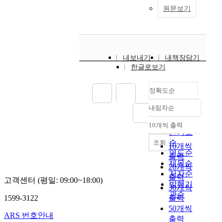
원문보기
내보내기
내책장담기
한글로보기
정확도순
내림차순
정확도
순
10개씩 출력
내림차순
인기도
순
조회
10개씩
연도순
출력
제목순
20개씩
저자순
출력
고객센터 (평일: 09:00~18:00)
발행기
30개씩
관순
1599-3122
출력
50개씩
ARS 번호안내
출력