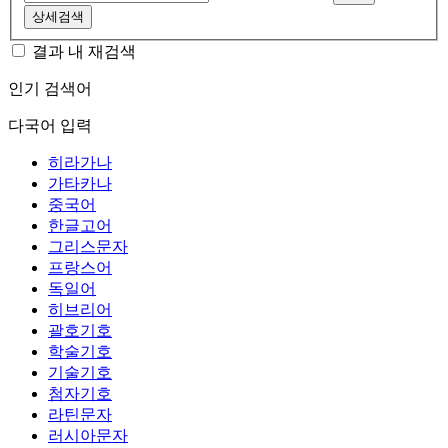
상세검색
결과 내 재검색
인기 검색어
다국어 입력
히라가나
가타카나
중국어
한글고어
그리스문자
프랑스어
독일어
히브리어
괄호기호
학술기호
기술기호
첨자기호
라틴문자
러시아문자