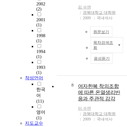
a
아져 저장 1주부터 높은 경
있
2002
n
도를 보여주었다. 이런 결과
김
수연
는
(2)
s
는 필름의 수증기 투과도
경북대학교 대학원
추
f
(WVP)와 투습률(WVTR) 비
2009
국내석사
2001
세
e
교에서도 같은 영향을 나타
(1)
이
r
내었다. 이러한 결과는 20℃
다
원문보기
s
와 35℃에서 치즈의 낮은 수
1998
.
a
(1)
분함량(수분활성도)으로 인
목차검색조
2
l
하여 균의 생육조건에 적합
회
5
1994
t
하지 않기 때문인 것으로 보
중
-
(1)
s
여지며 LLDPE film으로 포
음성듣기
국
s
,
장된 치즈의 경우 20℃와
은
t
1993
c
35℃보다 5℃에서균의 증가
현
(1)
r
o
가 나타난 것은 호냉성균의
재
작성언어
i
m
증식으로 추정되었다. 결과
경
n
8
p
여자한복 착의조합
적으로 본 연구에서 제조된
제
한국
g
o
여러 종류의 가식성 포장재
에 따른 온열생리반
적
어
e
s
는 아직 LLDPE film의 방습
응과 주관적 감각
G
(11)
d
e
능력과 비교되기 어렵지만
D
g
d
이
수연
물성면에서 그 중 HACS
P
영어
a
o
경북대학교 대학원
film과 corn zein film oleic
세
(1)
y
2009
국내석사
f
acid을 적충시킨 포장재가
계
지도교수
a
T
가장 강하고 낮은 투습율