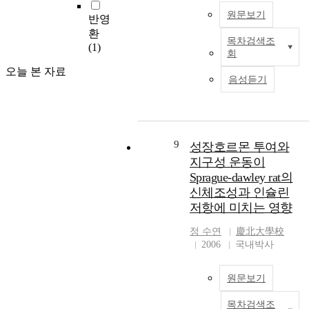
2
g
T
(WVTR)을 보여주었으므로
위
원문보기
반영
e
F
단일필름보다는 복합필름
이
환
u
(
이 식품에 적용하기에 더 적
목차검색조
며
T
(1)
m
t
당하다는 결론을 얻었다.
회
인
h
s
e
This study was attempted to
구
오늘 본 자료
i
o
t
make edible film based on
음성듣기
가
s
l
r
high amylose corn
가
s
o
a
starch(HACS) and corn zein
장
t
「
t
in order to apply to
많
u
C
h
individual packaging for
은
d
h
9
성장호르몬 투여와
i
processed cheese. HACS was
국
y
a
지구성 운동이
a
gelatinized using the
가
e
r
f
Sprague-dawley rat의
specially designed stainless
다
v
m
u
steel high pressure container.
신체조성과 인슐린
.
a
o
l
This research was composed
저항에 미치는 영향
중
l
f
v
of three parts. The specific
국
u
G
a
objectives were (1) to
정
수연
慶北大學校
의
a
u
l
2006
국내박사
develop the edible
급
t
n
e
composites in the form of
속
e
g
n
pouch and to determine their
한
원문보기
d
T
e
physical properties, (2) to
경
t
a
)
determine and make
제
목차검색조
h
T
r