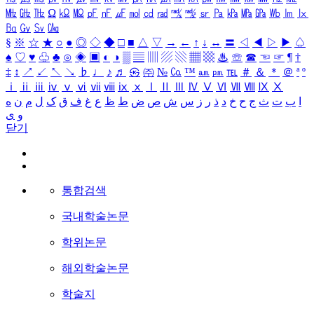
㎒
㎓
㎔
Ω
㏀
㏁
㎊
㎋
㎌
㏖
㏅
㎭
㎮
㎯
㏛
㎩
㎪
㎫
㎬
㏝
㏐
㏓
㏃
㏉
㏜
㏆
§
※
☆
★
○
●
◎
◇
◆
□
■
△
▽
→
←
↑
↓
↔
〓
◁
◀
▷
▶
♤
♠
♡
♥
♧
♣
⊙
◈
▣
◐
◑
▒
▤
▥
▨
▧
▦
▩
♨
☏
☎
☜
☞
¶
†
‡
↕
↗
↙
↖
↘
♭
♩
♪
♬
㉿
㈜
№
㏇
™
㏂
㏘
℡
＃
＆
＊
＠
ª
º
ⅰ
ⅱ
ⅲ
ⅳ
ⅴ
ⅵ
ⅶ
ⅷ
ⅸ
ⅹ
Ⅰ
Ⅱ
Ⅲ
Ⅳ
Ⅴ
Ⅵ
Ⅶ
Ⅷ
Ⅸ
Ⅹ
ا
ب
ت
ث
ج
ح
خ
د
ذ
ر
ز
س
ش
ص
ض
ط
ظ
ع
غ
ف
ق
ک
ل
م
ن
ه
و
ی
닫기
통합검색
국내학술논문
학위논문
해외학술논문
학술지