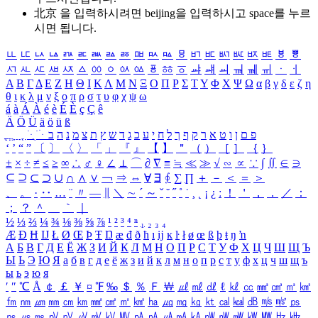
北京 을 입력하시려면
beijing
을 입력하시고 space를 누르
시면 됩니다.
ㅥ
ㅦ
ㅧ
ㅨ
ㅩ
ㅪ
ㅫ
ㅬ
ㅭ
ㅮ
ㅯ
ㅰ
ㅱ
ㅲ
ㅳ
ㅴ
ㅵ
ㅶ
ㅷ
ㅸ
ㅹ
ㅺ
ㅻ
ㅼ
ㅽ
ㅾ
ㅿ
ㆀ
ㆁ
ㆂ
ㆃ
ㆄ
ㆅ
ㆆ
ㆇ
ㆈ
ㆉ
ㆊ
ㆋ
ㆌ
ㆍ
ㆎ
Α
Β
Γ
Δ
Ε
Ζ
Η
Θ
Ι
Κ
Λ
Μ
Ν
Ξ
Ο
Π
Ρ
Σ
Τ
Υ
Φ
Χ
Ψ
Ω
α
β
γ
δ
ε
ζ
η
θ
ι
κ
λ
μ
ν
ξ
ο
π
ρ
σ
τ
υ
φ
χ
ψ
ω
á
à
Á
À
é
è
É
È
ç
Ç
ê
Ä
Ö
Ü
ä
ö
ü
ß
ְ
ֳ
ֲ
ֱ
ָ
ַ
ֵ
ֶ
ִ
ֹ
ּ
ֻ
ׂ
ׁ
ּ
ב
ה
נ
מ
צ
ת
ץ
ש
ד
ג
כ
ע
י
ח
ל
ך
ף
ק
ר
א
ט
ו
ן
ם
פ
‘
’
“
”
〔
〕
〈
〉
「
」
『
』
【
】
＂
（
）
［
］
｛
｝
±
×
÷
≠
≤
≥
∞
∴
♂
♀
∠
⊥
⌒
∂
∇
≡
≒
≪
≫
√
∽
∝
∵
∫
∬
∈
∋
⊆
⊇
⊂
⊃
∪
∩
∧
∨
￢
⇒
⇔
∀
∃
∮
∑
∏
＋
－
＜
＝
＞
、
。
·
‥
…
¨
〃
―
∥
＼
∼
´
～
ˇ
˘
˝
˚
˙
¸
˛
¡
¿
ː
！
＇
，
．
／
：
；
？
＾
＿
｀
｜
½
⅓
⅔
¼
¾
⅛
⅜
⅝
⅞
¹
²
³
⁴
ⁿ
₁
₂
₃
₄
Æ
Ð
Ħ
Ĳ
Ł
Ø
Œ
Þ
Ŧ
Ŋ
æ
đ
ð
ħ
ı
ĳ
ĸ
ŀ
ł
ø
œ
ß
þ
ŧ
ŋ
ŉ
А
Б
В
Г
Д
Е
Ё
Ж
З
И
Й
К
Л
М
Н
О
П
Р
С
Т
У
Ф
Х
Ц
Ч
Ш
Щ
Ъ
Ы
Ь
Э
Ю
Я
а
б
в
г
д
е
ё
ж
з
и
й
к
л
м
н
о
п
р
с
т
у
ф
х
ц
ч
ш
щ
ъ
ы
ь
э
ю
я
′
″
℃
Å
￠
￡
￥
¤
℉
‰
＄
％
Ｆ
￦
㎕
㎖
㎗
ℓ
㎘
㏄
㎣
㎤
㎥
㎦
㎙
㎚
㎛
㎜
㎝
㎞
㎟
㎠
㎡
㎢
㏊
㎍
㎎
㎏
㏏
㎈
㎉
㏈
㎧
㎨
㎰
㎱
㎲
㎳
㎴
㎵
㎶
㎷
㎸
㎹
㎀
㎁
㎂
㎃
㎄
㎺
㎻
㎽
㎾
㎿
㎐
㎑