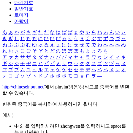
단위기호
일반기호
로마자
아랍어
あ
ぁ
か
が
さ
ざ
た
だ
な
は
ば
ぱ
ま
や
ゃ
ら
わ
ゎ
ん
い
ぃ
き
ぎ
し
じ
ち
ぢ
に
ひ
び
ぴ
み
り
う
ぅ
く
ぐ
す
ず
つ
づ
っ
ぬ
ふ
ぶ
ぷ
む
ゆ
ゅ
る
え
ぇ
け
げ
せ
ぜ
て
で
ね
へ
べ
ぺ
め
れ
お
ぉ
こ
ご
そ
ぞ
と
ど
の
ほ
ぼ
ぽ
も
よ
ょ
ろ
を
ア
ァ
カ
サ
ザ
タ
ダ
ナ
ハ
バ
パ
マ
ヤ
ャ
ラ
ワ
ヮ
ン
イ
ィ
キ
ギ
シ
ジ
チ
ヂ
ニ
ヒ
ビ
ピ
ミ
リ
ウ
ゥ
ク
グ
ス
ズ
ツ
ヅ
ッ
ヌ
フ
ブ
プ
ム
ユ
ュ
ル
エ
ェ
ケ
ゲ
セ
ゼ
テ
デ
ヘ
ベ
ペ
メ
レ
オ
ォ
コ
ゴ
ソ
ゾ
ト
ド
ノ
ホ
ボ
ポ
モ
ヨ
ョ
ロ
ヲ
―
http://chineseinput.net/
에서 pinyin(병음)방식으로 중국어를 변환
할 수 있습니다.
변환된 중국어를 복사하여 사용하시면 됩니다.
예시)
中文 을 입력하시려면
zhongwen
을 입력하시고 space를
누르시면됩니다.