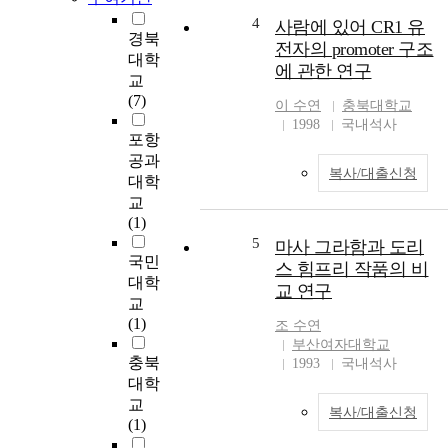
의
필름을 제조하여 물리적 성
4
사람에 있어 CR1 유
지
경북
질과 수증기 투과도 및 용해
속
전자의 promoter 구조
대학
도를 측정하였다. 수증기 투
적
에 관한 연구
교
과도를 개선시키기 위하여
인
(7)
corn zein film 의 가소제로
혁
이
수연
충북대학교
oleic acid를 사용하였다. 가
1998
국내석사
신
포항
식성 포장재의 평형수분함
일
공과
량과 단분자층 수분함량을
뿐
복사/대출신청
구하기 위해 GAB 모델식을
대학
이
이용하여 등온 흡습곡선을
교
다
그리고 이를 설명하였다. 제
(1)
.
조된 가식성 필름은 HACS
5
마사 그라함과 도리
글
film을 제외하고 봉투형태로
국민
로
스 힘프리 작품의 비
제조되었으며 슬라이스 가
대학
벌
교 연구
공 치즈의 낱포장을 하였다.
교
화
낱포장용 가식성 포장재의
(1)
및
조
수연
종류로는 corn zein film with
부산여자대학교
인
PEG+glycerol, corn zein film
충북
1993
국내석사
구
with oleic aicd, HACS film
대학
구
coated with corn zein and
교
조
복사/대출신청
PEG+glycerol, 그리고 HACS
(1)
의
film coated with corn zein
변