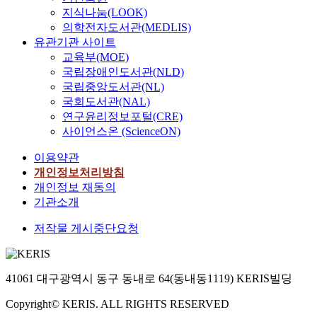
w
n
l
n
retention. In contrast, the
지식나눔(LOOK)
요
i
s
e
e
other samples in the edible
한
의학전자도서관(MEDLIS)
t
u
a
t
films exhibited much higher
실
유관기관 사이트
h
l
n
i
hardness as well as lower
정
교육부(MOE)
t
i
d
c
moisture content. The
이
국립장애인도서관(NLD)
h
n
r
p
bacteria, yeast, and mold
다
e
국립중앙도서관(NL)
-
h
r
colony counts either in "as is
.
H
국회도서관(NAL)
r
y
o
basis" or "solid basis" of all
a
e
연구윤리정보포털(CRE)
t
p
the cheese samples increased
n
s
h
사이언스온 (ScienceON)
e
during stroage at 5℃; in
중
b
i
m
r
contrast, the counts did not
국
o
이용약관
s
.
t
increase in case of 20℃ and
경
k
개인정보처리방침
t
I
i
35℃ storage, mainly
제
e
a
개인정보 재동의
n
e
attributed to the lower water
의
n
n
t
기관소개
s
activity.
발
s
c
h
.
전
e
저작물 게시중단요청
e
i
W
은
m
h
s
e
중
b
a
s
h
국
l
s
t
a
41061 대구광역시 동구 동내로 64(동내동1119) KERIS빌딩
중
e
f
u
v
산
t
r
d
Copyright© KERIS. ALL RIGHTS RESERVED
e
층
y
e
y