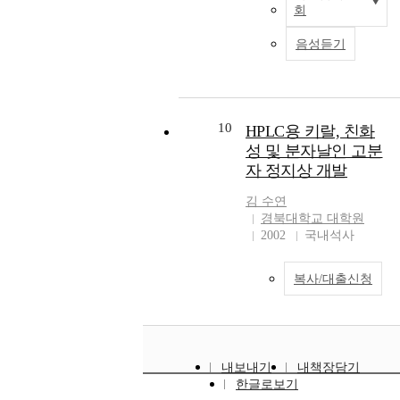
a
modeling of water activity of
회
발
e
h
y
n
the composite films at 5, 20,
전
p
e
e
d
and 35℃, and (3) to
음성듣기
과
h
e
o
m
determine quality changes of
사
y
f
n
e
the processed cheese
회
s
f
g
t
vacuum-packed in the
인
i
e
」
a
developed edible composite
구
o
c
i
10
HPLC용 키랄, 친화
l
films during storage at 5, 20,
구
l
t
s
i
성 및 분자날인 고분
and 35℃. HACS film had
조
o
o
w
o
suitable mechanical and
자 정지상 개발
의
g
f
r
n
optical properties containing
고
i
g
i
s
김
수연
10% sorbitol and 10%
령
a
r
t
경북대학교 대학원
,
glycerol as plasticizers. Heat
화
l
o
t
2002
국내석사
e
sealable corn zein was
로
r
w
e
x
coated on HACS film to
인
e
t
n
h
make the pouch, and
복사/대출신청
해
s
h
b
i
concentration of plasticizer
,
p
h
a
b
of corn zein film was
다
o
o
s
i
determined 10% glycerol
양
n
r
e
t
and 10% polyethylene
한
s
m
d
i
glycol 400 according to
내보내기
내책장담기
사
e
o
o
n
moderate physical properties
한글로보기
회
s
n
n
t
and WVP(water vapor