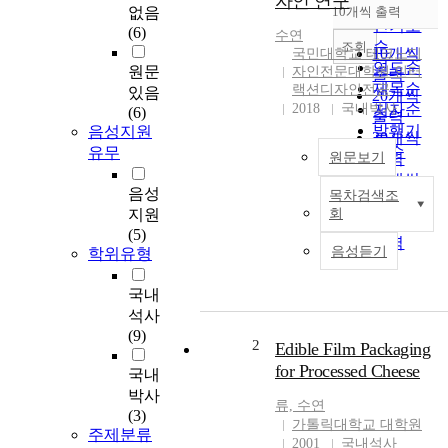
자인 연구
순
없음
10개씩 출력
내림차순
인기도
(6)
수연
순
조회
10개씩
국민대학교 테크노디
연도순
원문
자인전문대학원 인터
출력
제목순
랙션디자인전공
있음
20개씩
2018
국내박사
저자순
(6)
출력
발행기
음성지원
30개씩
관순
유무
원문보기
출력
50개씩
음성
목차검색조
출력
의
지원
회
100개씩
료
(5)
개
출력
음성듣기
학위유형
혁
은
국내
세
석사
계
(9)
적
2
Edible Film Packaging
인
for Processed Cheese
국내
이
박사
슈
류,
수연
(3)
로
가톨릭대학교 대학원
주제분류
완
2001
국내석사