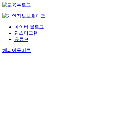
s
의
p
q
,
y
증
e
u
「
n
가
s
e
C
t
로
o
n
h
h
인
네이버 블로그
f
t
a
e
한
인스타그램
C
l
r
s
영
유튜브
h
y
m
i
향
e
r
o
z
해외이동버튼
을
e
e
f
e
받
m
p
G
d
고
a
o
u
n
있
,
r
n
e
으
J
t
g
w
며
o
e
T
N
이
g
d
a
i
는
o
.
r
c
중
r
T
y
y
국
i
h
e
[
의
,
e
o
B
소
B
s
n
C
비
a
t
g
-
수
e
u
」
D