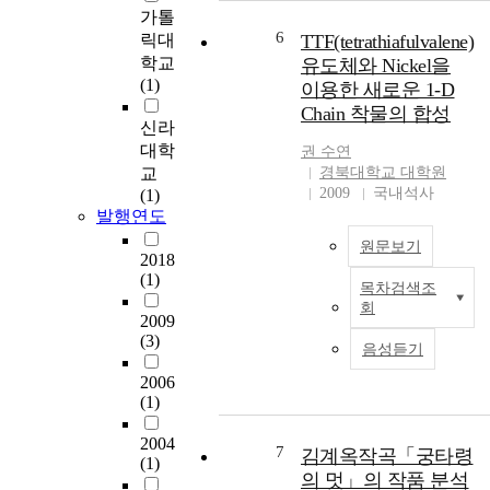
and oleic acid 이었으며 이
가톨
화
와 동시에 LLDPE film을 대
6
릭대
TTF(tetrathiafulvalene)
로
조군으로 하여 5, 20, 35℃에
학교
인
유도체와 Nickel을
서 4주동안 저장하며 경도
(1)
해
이용한 새로운 1-D
와 미생물의 변화를 측정하
모
Chain 착물의 합성
였다. 포장재의 가소제 첨가
신라
든
량은 인장강도와 신장률을
대학
국
권
수연
고려하여 20%로 결정되었
가
교
경북대학교 대학원
다. 포장재의 흡습특성 결과
2009
국내석사
의
(1)
는 corn zein film with oleic
발행연도
의
aicd가 가장 습도에 민감하
료
원문보기
지 않으며 낮은 값을 보여주
2018
시
었고 HACS film이 높은 평
(1)
스
목차검색조
C
형수분함량과 단분자층 수
템
회
h
분함량을 보여주었다. 가공
2009
은
a
(3)
치즈의 저장 실험 결과로는
점
음성듣기
r
LLDPE film에 포장된 치즈
차
2006
g
는 수분 보유량이 높아 낮은
유
(1)
e
경도를 나타냈으나 그 외의
사
-
가식성 포장재에 포장된 치
해
2004
t
즈는 포장재의 높은 투과성
7
김계옥작곡「궁타령
지
(1)
r
으로 인하여 수분함량이 낮
의 멋」의 작품 분석
고