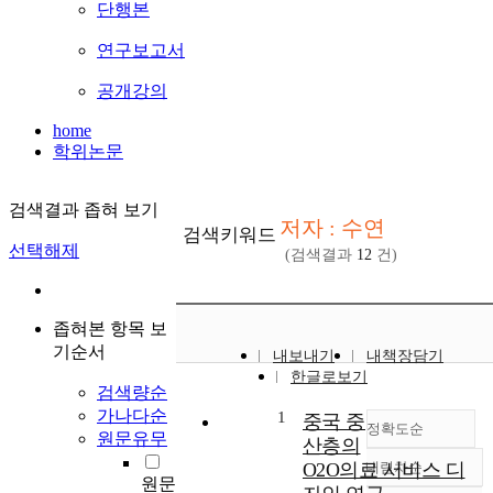
단행본
연구보고서
공개강의
home
학위논문
검색결과 좁혀 보기
저자 : 수연
검색키워드
선택해제
(검색결과
12
건)
좁혀본 항목 보
기순서
내보내기
내책장담기
한글로보기
검색량순
가나다순
1
중국 중
정확도순
원문유무
산층의
O2O의료 서비스 디
내림차순
정확도
원문