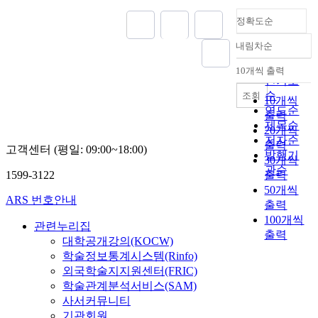
문
a
e
t
e
permeability) of made edible
제
n
정확도순
(
h
r
films. Experimental moisture
가
d
G
e
e
sorption isotherms would
내림차순
발
s
정확도
H
t
s
offer a useful tool for
견
u
)
순
r
t
estimating moisture content
10개씩 출력
되
내림차순
b
a
a
인기도
i
of the films at equilibrium
었
j
d
d
순
조회
n
with the given relative
10개씩
으
e
m
i
연도순
g
humidity environment. The
출력
며
c
i
t
제목순
e
moisture sorption isotherms
20개씩
,
t
n
i
저자순
l
of corn zein film with oleic
출력
이
i
고객센터 (평일: 09:00~18:00)
i
o
e
발행기
acid showed the lowest
30개씩
와
v
s
n
c
관순
equilibrium moisture content
관
1599-3122
출력
e
t
a
t
and monolayer values. When
련
50개씩
s
r
l
r
to determine quality changes
ARS 번호안내
해
출력
e
a
5
i
of the processed cheese
연
100개씩
n
t
t
c
관련누리집
vacuum-packed in the
구
s
출력
i
o
a
대학공개강의(KOCW)
developed edible films
와
a
o
n
n
학술정보통계시스템(Rinfo)
during stroage at 5, 20, and
해
t
n
e
d
35℃, the cheese sample in
외국학술지지원센터(FRIC)
결
i
o
s
m
LLDPE film showed the
학술관계분석서비스(SAM)
책
o
n
c
a
lowest hardness due to its
사서커뮤니티
이
n
i
a
g
relatively high moisture
기관회원
필