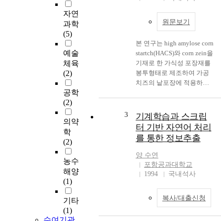
벽
자연
한
원문보기
과학
시
(5)
스
본 연구는 high amylose corn
템
예술
startch(HACS)와 corn zein을
은
체육
기재로 한 가식성 포장재를
존
(2)
봉투형태로 제조하여 가공
재
치즈의 낱포장에 적용하고
하
공학
자 수행하였다. 이를 위해 제
지
(2)
조된 포장재의 물성과 흡습
않
특성을 측정하였고 가식성
3
으
기계학습과 스크립
의약
필름으로 포장한 치즈의 품
며
터 기반 자연어 처리
학
질 변화를 물성과 미생물 수
,
를 통한 정보추출
(2)
를 중심으로 현재 사용중인
단
LLDPE 포장재와 함께 비교
지
양
수연
농수
평가하였다. 가식성 필름은
서
포항공과대학교
해양
HACS film 과 corn zein film
1994
국내석사
비
(1)
의 단일 필름과 이들을 적충
스
시킨 복합 필름으로 제조되
디
복사/대출신청
기타
었다. HACS film은 제작된
자
(1)
고압 강철 용기를 사용하여
인
수여기관
호화액을 얻었으며 가식성