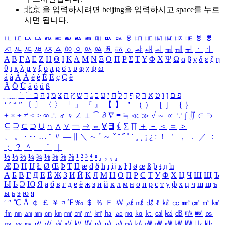
北京 을 입력하시려면
beijing
을 입력하시고 space를 누르
시면 됩니다.
ㅥ
ㅦ
ㅧ
ㅨ
ㅩ
ㅪ
ㅫ
ㅬ
ㅭ
ㅮ
ㅯ
ㅰ
ㅱ
ㅲ
ㅳ
ㅴ
ㅵ
ㅶ
ㅷ
ㅸ
ㅹ
ㅺ
ㅻ
ㅼ
ㅽ
ㅾ
ㅿ
ㆀ
ㆁ
ㆂ
ㆃ
ㆄ
ㆅ
ㆆ
ㆇ
ㆈ
ㆉ
ㆊ
ㆋ
ㆌ
ㆍ
ㆎ
Α
Β
Γ
Δ
Ε
Ζ
Η
Θ
Ι
Κ
Λ
Μ
Ν
Ξ
Ο
Π
Ρ
Σ
Τ
Υ
Φ
Χ
Ψ
Ω
α
β
γ
δ
ε
ζ
η
θ
ι
κ
λ
μ
ν
ξ
ο
π
ρ
σ
τ
υ
φ
χ
ψ
ω
á
à
Á
À
é
è
É
È
ç
Ç
ê
Ä
Ö
Ü
ä
ö
ü
ß
ְ
ֳ
ֲ
ֱ
ָ
ַ
ֵ
ֶ
ִ
ֹ
ּ
ֻ
ׂ
ׁ
ּ
ב
ה
נ
מ
צ
ת
ץ
ש
ד
ג
כ
ע
י
ח
ל
ך
ף
ק
ר
א
ט
ו
ן
ם
פ
‘
’
“
”
〔
〕
〈
〉
「
」
『
』
【
】
＂
（
）
［
］
｛
｝
±
×
÷
≠
≤
≥
∞
∴
♂
♀
∠
⊥
⌒
∂
∇
≡
≒
≪
≫
√
∽
∝
∵
∫
∬
∈
∋
⊆
⊇
⊂
⊃
∪
∩
∧
∨
￢
⇒
⇔
∀
∃
∮
∑
∏
＋
－
＜
＝
＞
、
。
·
‥
…
¨
〃
―
∥
＼
∼
´
～
ˇ
˘
˝
˚
˙
¸
˛
¡
¿
ː
！
＇
，
．
／
：
；
？
＾
＿
｀
｜
½
⅓
⅔
¼
¾
⅛
⅜
⅝
⅞
¹
²
³
⁴
ⁿ
₁
₂
₃
₄
Æ
Ð
Ħ
Ĳ
Ł
Ø
Œ
Þ
Ŧ
Ŋ
æ
đ
ð
ħ
ı
ĳ
ĸ
ŀ
ł
ø
œ
ß
þ
ŧ
ŋ
ŉ
А
Б
В
Г
Д
Е
Ё
Ж
З
И
Й
К
Л
М
Н
О
П
Р
С
Т
У
Ф
Х
Ц
Ч
Ш
Щ
Ъ
Ы
Ь
Э
Ю
Я
а
б
в
г
д
е
ё
ж
з
и
й
к
л
м
н
о
п
р
с
т
у
ф
х
ц
ч
ш
щ
ъ
ы
ь
э
ю
я
′
″
℃
Å
￠
￡
￥
¤
℉
‰
＄
％
Ｆ
￦
㎕
㎖
㎗
ℓ
㎘
㏄
㎣
㎤
㎥
㎦
㎙
㎚
㎛
㎜
㎝
㎞
㎟
㎠
㎡
㎢
㏊
㎍
㎎
㎏
㏏
㎈
㎉
㏈
㎧
㎨
㎰
㎱
㎲
㎳
㎴
㎵
㎶
㎷
㎸
㎹
㎀
㎁
㎂
㎃
㎄
㎺
㎻
㎽
㎾
㎿
㎐
㎑