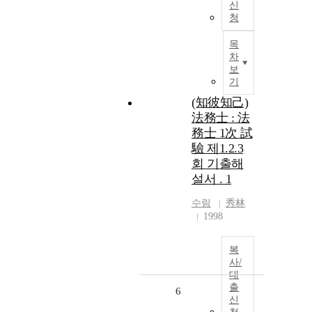
신
청
목
차
보
기
(知彼知己)
法務士 : 法
務士 1次 試
驗 제1.2.3
회 기출해
설서 . 1
수림
秀林
1998
복
사/
대
출
6
신