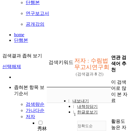
단행본
연구보고서
공개강의
home
단행본
검색결과 좁혀 보기
연관 검
저자 : 수림법
검색키워드
색어 추
무고시연구회
선택해제
천
(검색결과
8
건)
이 검색
좁혀본 항목 보
어로 많
기순서
이 본 자
료
내보내기
검색량순
내책장담기
가나다순
한글로보기
1
저자
활용도
정확도순
높은 자
秀林