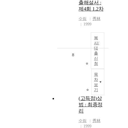
출해설서 :
제4회 1.2차
수림
秀林
1999
복
사/
대
출
8
신
청
목
차
보
기
(고득점)상
법 : 최종정
리
수림
秀林
1999