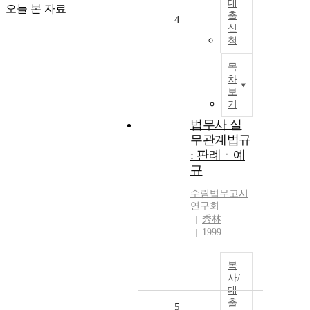
대
오늘 본 자료
출
4
신
청
목
차
보
기
법무사 실
무관계법규
: 판례ㆍ예
규
수림법무고시
연구회
秀林
1999
복
사/
대
출
5