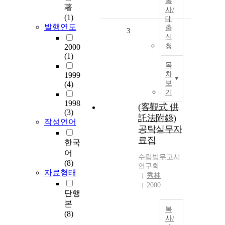
복
著
사/
(1)
대
발행연도
출
3
신
청
2000
(1)
목
차
1999
보
(4)
기
1998
(客觀式 供
(3)
託法附錄)
작성언어
공탁실무자
료집
한국
어
수림법무고시
(8)
연구회
자료형태
秀林
2000
단행
본
복
(8)
사/