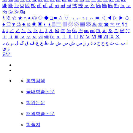
㎒
㎓
㎔
Ω
㏀
㏁
㎊
㎋
㎌
㏖
㏅
㎭
㎮
㎯
㏛
㎩
㎪
㎫
㎬
㏝
㏐
㏓
㏃
㏉
㏜
㏆
§
※
☆
★
○
●
◎
◇
◆
□
■
△
▽
→
←
↑
↓
↔
〓
◁
◀
▷
▶
♤
♠
♡
♥
♧
♣
⊙
◈
▣
◐
◑
▒
▤
▥
▨
▧
▦
▩
♨
☏
☎
☜
☞
¶
†
‡
↕
↗
↙
↖
↘
♭
♩
♪
♬
㉿
㈜
№
㏇
™
㏂
㏘
℡
＃
＆
＊
＠
ª
º
ⅰ
ⅱ
ⅲ
ⅳ
ⅴ
ⅵ
ⅶ
ⅷ
ⅸ
ⅹ
Ⅰ
Ⅱ
Ⅲ
Ⅳ
Ⅴ
Ⅵ
Ⅶ
Ⅷ
Ⅸ
Ⅹ
ا
ب
ت
ث
ج
ح
خ
د
ذ
ر
ز
س
ش
ص
ض
ط
ظ
ع
غ
ف
ق
ک
ل
م
ن
ه
و
ی
닫기
통합검색
국내학술논문
학위논문
해외학술논문
학술지