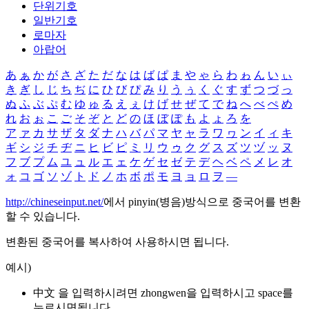
단위기호
일반기호
로마자
아랍어
あ
ぁ
か
が
さ
ざ
た
だ
な
は
ば
ぱ
ま
や
ゃ
ら
わ
ゎ
ん
い
ぃ
き
ぎ
し
じ
ち
ぢ
に
ひ
び
ぴ
み
り
う
ぅ
く
ぐ
す
ず
つ
づ
っ
ぬ
ふ
ぶ
ぷ
む
ゆ
ゅ
る
え
ぇ
け
げ
せ
ぜ
て
で
ね
へ
べ
ぺ
め
れ
お
ぉ
こ
ご
そ
ぞ
と
ど
の
ほ
ぼ
ぽ
も
よ
ょ
ろ
を
ア
ァ
カ
サ
ザ
タ
ダ
ナ
ハ
バ
パ
マ
ヤ
ャ
ラ
ワ
ヮ
ン
イ
ィ
キ
ギ
シ
ジ
チ
ヂ
ニ
ヒ
ビ
ピ
ミ
リ
ウ
ゥ
ク
グ
ス
ズ
ツ
ヅ
ッ
ヌ
フ
ブ
プ
ム
ユ
ュ
ル
エ
ェ
ケ
ゲ
セ
ゼ
テ
デ
ヘ
ベ
ペ
メ
レ
オ
ォ
コ
ゴ
ソ
ゾ
ト
ド
ノ
ホ
ボ
ポ
モ
ヨ
ョ
ロ
ヲ
―
http://chineseinput.net/
에서 pinyin(병음)방식으로 중국어를 변환
할 수 있습니다.
변환된 중국어를 복사하여 사용하시면 됩니다.
예시)
中文 을 입력하시려면
zhongwen
을 입력하시고 space를
누르시면됩니다.