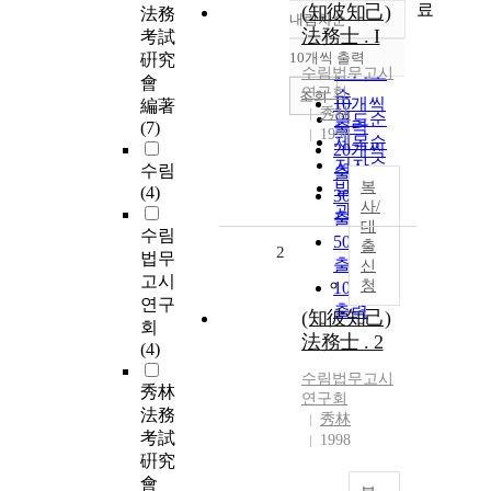
료
(知彼知己)
法務
내림차순
정확도
法務士 . I
考試
순
10개씩 출력
硏究
내림차순
인기도
수림법무고시
會
연구회
순
조회
10개씩
編著
秀林
연도순
출력
(7)
1998
제목순
20개씩
저자순
수림
출력
발행기
복
(4)
30개씩
사/
관순
출력
대
수림
50개씩
출
2
법무
출력
신
고시
청
100개씩
연구
출력
(知彼知己)
회
法務士 . 2
(4)
수림법무고시
秀林
연구회
法務
秀林
考試
1998
硏究
會