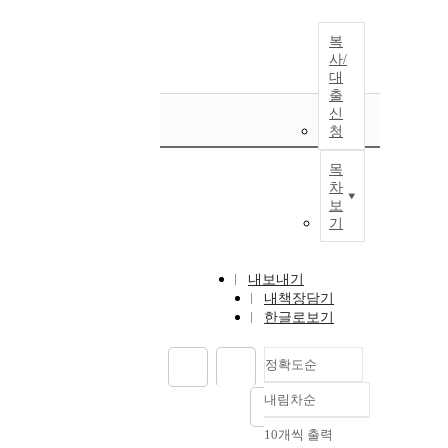
복
사/
대
출
신
청
목
차
보
기
내보내기
내책장담기
한글로보기
정확도순
내림차순
정확도
순
10개씩 출력
내림차순