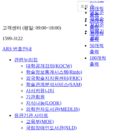
인기도
순
조회
10개씩
연도순
출력
제목순
20개씩
저자순
출력
고객센터 (평일: 09:00~18:00)
발행기
30개씩
관순
1599-3122
출력
50개씩
ARS 번호안내
출력
100개씩
관련누리집
출력
대학공개강의(KOCW)
학술정보통계시스템(Rinfo)
외국학술지지원센터(FRIC)
학술관계분석서비스(SAM)
사서커뮤니티
기관회원
지식나눔(LOOK)
의학전자도서관(MEDLIS)
유관기관 사이트
교육부(MOE)
국립장애인도서관(NLD)