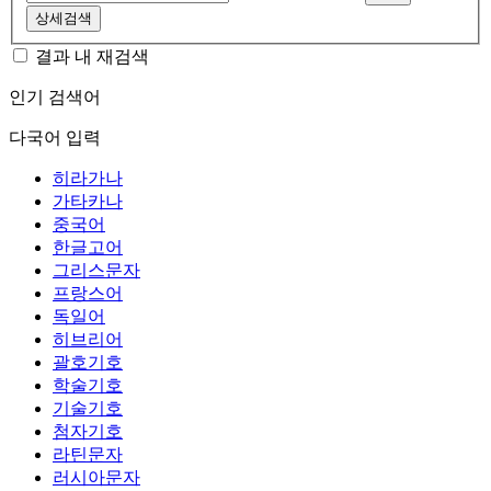
상세검색
결과 내 재검색
인기 검색어
다국어 입력
히라가나
가타카나
중국어
한글고어
그리스문자
프랑스어
독일어
히브리어
괄호기호
학술기호
기술기호
첨자기호
라틴문자
러시아문자