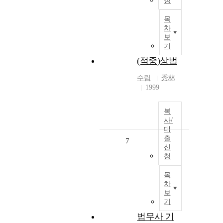
청
목
차
보
기
(적중)상법
수림
秀林
1999
복
사/
대
출
7
신
청
목
차
보
기
법무사 기