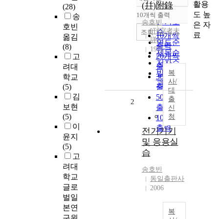
정확도
활용
(幷)附錄
(28)
순
도 높
10개씩 출력
송
내림차순
인기도
송호빈
은 자
호빈
[刊寫者未
순
조회
료
10개씩
옮김
詳]
연도순
출력
(8)
1971
제목순
20개씩
고
저자순
출력
려대
발행기
복
30개씩
학교
사/
관순
(5)
출력
대
김
50개씩
출
2
보현
출력
신
(5)
청
100개씩
이
출력
전기기기
윤지
및 응용실
(5)
습
고
려대
송호빈
학교
동일출판사
글로
2006
벌일
본연
복
구원