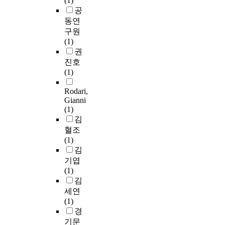
(1)
공
동연
구원
(1)
권
진호
(1)
Rodari,
Gianni
(1)
김
혈조
(1)
김
기엽
(1)
김
세연
(1)
경
기문