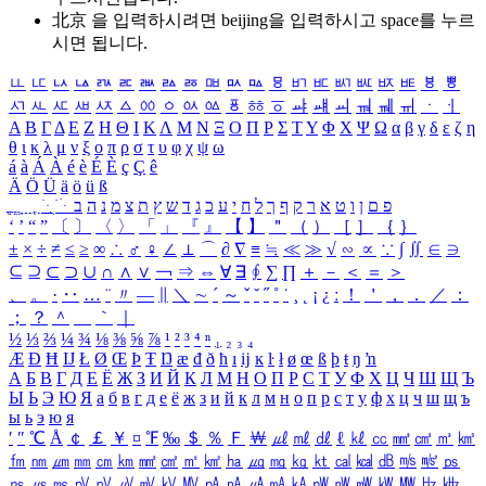
北京 을 입력하시려면
beijing
을 입력하시고 space를 누르
시면 됩니다.
ㅥ
ㅦ
ㅧ
ㅨ
ㅩ
ㅪ
ㅫ
ㅬ
ㅭ
ㅮ
ㅯ
ㅰ
ㅱ
ㅲ
ㅳ
ㅴ
ㅵ
ㅶ
ㅷ
ㅸ
ㅹ
ㅺ
ㅻ
ㅼ
ㅽ
ㅾ
ㅿ
ㆀ
ㆁ
ㆂ
ㆃ
ㆄ
ㆅ
ㆆ
ㆇ
ㆈ
ㆉ
ㆊ
ㆋ
ㆌ
ㆍ
ㆎ
Α
Β
Γ
Δ
Ε
Ζ
Η
Θ
Ι
Κ
Λ
Μ
Ν
Ξ
Ο
Π
Ρ
Σ
Τ
Υ
Φ
Χ
Ψ
Ω
α
β
γ
δ
ε
ζ
η
θ
ι
κ
λ
μ
ν
ξ
ο
π
ρ
σ
τ
υ
φ
χ
ψ
ω
á
à
Á
À
é
è
É
È
ç
Ç
ê
Ä
Ö
Ü
ä
ö
ü
ß
ְ
ֳ
ֲ
ֱ
ָ
ַ
ֵ
ֶ
ִ
ֹ
ּ
ֻ
ׂ
ׁ
ּ
ב
ה
נ
מ
צ
ת
ץ
ש
ד
ג
כ
ע
י
ח
ל
ך
ף
ק
ר
א
ט
ו
ן
ם
פ
‘
’
“
”
〔
〕
〈
〉
「
」
『
』
【
】
＂
（
）
［
］
｛
｝
±
×
÷
≠
≤
≥
∞
∴
♂
♀
∠
⊥
⌒
∂
∇
≡
≒
≪
≫
√
∽
∝
∵
∫
∬
∈
∋
⊆
⊇
⊂
⊃
∪
∩
∧
∨
￢
⇒
⇔
∀
∃
∮
∑
∏
＋
－
＜
＝
＞
、
。
·
‥
…
¨
〃
―
∥
＼
∼
´
～
ˇ
˘
˝
˚
˙
¸
˛
¡
¿
ː
！
＇
，
．
／
：
；
？
＾
＿
｀
｜
½
⅓
⅔
¼
¾
⅛
⅜
⅝
⅞
¹
²
³
⁴
ⁿ
₁
₂
₃
₄
Æ
Ð
Ħ
Ĳ
Ł
Ø
Œ
Þ
Ŧ
Ŋ
æ
đ
ð
ħ
ı
ĳ
ĸ
ŀ
ł
ø
œ
ß
þ
ŧ
ŋ
ŉ
А
Б
В
Г
Д
Е
Ё
Ж
З
И
Й
К
Л
М
Н
О
П
Р
С
Т
У
Ф
Х
Ц
Ч
Ш
Щ
Ъ
Ы
Ь
Э
Ю
Я
а
б
в
г
д
е
ё
ж
з
и
й
к
л
м
н
о
п
р
с
т
у
ф
х
ц
ч
ш
щ
ъ
ы
ь
э
ю
я
′
″
℃
Å
￠
￡
￥
¤
℉
‰
＄
％
Ｆ
￦
㎕
㎖
㎗
ℓ
㎘
㏄
㎣
㎤
㎥
㎦
㎙
㎚
㎛
㎜
㎝
㎞
㎟
㎠
㎡
㎢
㏊
㎍
㎎
㎏
㏏
㎈
㎉
㏈
㎧
㎨
㎰
㎱
㎲
㎳
㎴
㎵
㎶
㎷
㎸
㎹
㎀
㎁
㎂
㎃
㎄
㎺
㎻
㎽
㎾
㎿
㎐
㎑