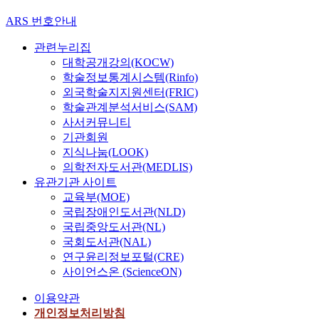
ARS 번호안내
관련누리집
대학공개강의(KOCW)
학술정보통계시스템(Rinfo)
외국학술지지원센터(FRIC)
학술관계분석서비스(SAM)
사서커뮤니티
기관회원
지식나눔(LOOK)
의학전자도서관(MEDLIS)
유관기관 사이트
교육부(MOE)
국립장애인도서관(NLD)
국립중앙도서관(NL)
국회도서관(NAL)
연구윤리정보포털(CRE)
사이언스온 (ScienceON)
이용약관
개인정보처리방침