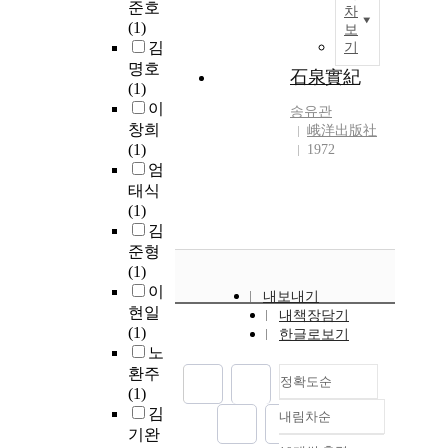
준호
차
(1)
보
김
기
명호
石泉實紀
(1)
이
송유관
창희
峨洋出版社
(1)
1972
엄
태식
(1)
김
준형
(1)
이
내보내기
현일
내책장담기
(1)
한글로보기
노
환주
정확도순
(1)
김
내림차순
정확도
기완
순