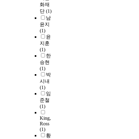
화재
단
(1)
남
윤지
(1)
윤
지훈
(1)
한
승현
(1)
박
시내
(1)
임
준철
(1)
King,
Ross
(1)
황