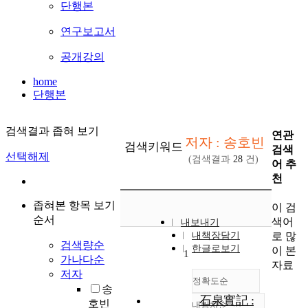
단행본
연구보고서
공개강의
home
단행본
검색결과 좁혀 보기
연관
저자 : 송호빈
검색키워드
검색
선택해제
(검색결과
28
건)
어 추
천
좁혀본 항목 보기
이 검
순서
색어
내보내기
로 많
내책장담기
검색량순
한글로보기
이 본
1
가나다순
자료
저자
정확도순
송
石泉實記 :
호빈
내림차순