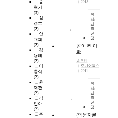
송
2013
혁기
(3)
복
심
사/
경호
대
(2)
출
6
신
안
청
대회
(2)
곰이 된 아
김
빠
용태
(2)
송호빈
이
주니어북스
2011
충식
(2)
윤
복
재환
사/
(2)
대
출
김
7
신
인아
청
(2)
주
(입문자를