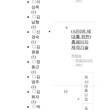
1971
이
상욱
(1)
김
남형
(1)
9
(사이버 세
신
대를 위한)
경숙
홈페이지
(1)
김
제작기술
원용
주해송
(1)
엔트미디어
정
2003
동근
(1)
김
복
사/
영주
대
(1)
출
김
10
신
희자
청
(1)
박
목