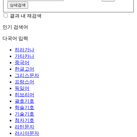
상세검색
결과 내 재검색
인기 검색어
다국어 입력
히라가나
가타카나
중국어
한글고어
그리스문자
프랑스어
독일어
히브리어
괄호기호
학술기호
기술기호
첨자기호
라틴문자
러시아문자