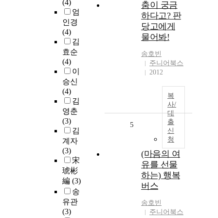
(4)
춤이 궁금
엄
하다고? 판
인경
당고에게
(4)
물어봐!
김
효순
송호빈
(4)
주니어북스
이
2012
승신
(4)
복
김
사/
영춘
대
(3)
출
5
김
신
청
계자
(3)
(마음의 여
宋
유를 선물
琥彬
하는) 행복
編
(3)
버스
송
유관
송호빈
(3)
주니어북스