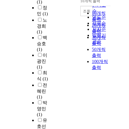
10개씩 출력
(1)
내림차순
인기도
정
순
조회
10개씩
민
(1)
연도순
출력
노
제목순
20개씩
경희
저자순
출력
(1)
발행기
30개씩
백
관순
출력
승호
(1)
50개씩
이
출력
광진
100개씩
(1)
출력
최
식
(1)
전
혜린
(1)
박
영민
(1)
유
호선