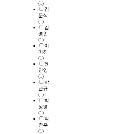
(1)
김
문식
(1)
김
영인
(1)
이
미진
(1)
윤
진영
(1)
박
관규
(1)
박
상영
(1)
박
종훈
(1)