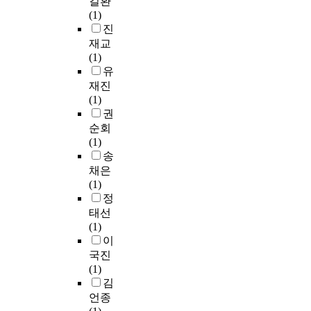
길환
(1)
진
재교
(1)
유
재진
(1)
권
순회
(1)
송
채은
(1)
정
태선
(1)
이
국진
(1)
김
언종