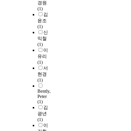
경원
(1)
김
윤조
(1)
신
익철
(1)
이
유리
(1)
서
현경
(1)
Bently,
Peter
(1)
김
광년
(1)
이