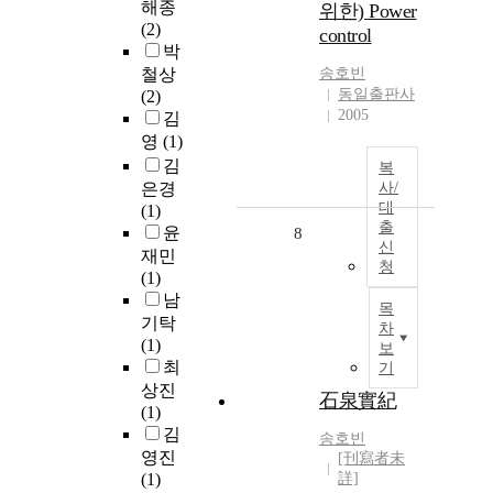
해종
위한) Power
(2)
control
박
철상
송호빈
동일출판사
(2)
2005
김
영
(1)
김
복
은경
사/
대
(1)
출
윤
8
신
재민
청
(1)
남
목
기탁
차
(1)
보
최
기
상진
石泉實紀
(1)
김
송호빈
영진
[刊寫者未
(1)
詳]