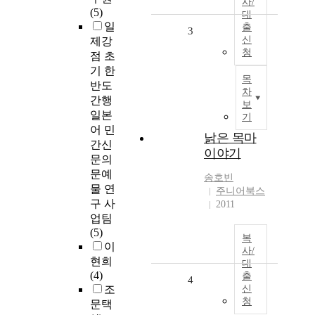
사/
(5)
대
일
출
3
신
제강
청
점 초
기 한
목
반도
차
간행
보
일본
기
어 민
낡은 목마
간신
이야기
문의
문예
송호빈
물 연
주니어북스
구 사
2011
업팀
(5)
복
이
사/
현희
대
(4)
출
4
조
신
청
문택