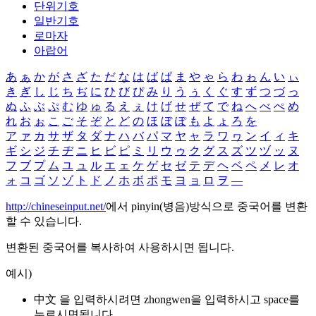
단위기호
일반기호
로마자
아랍어
あ
ぁ
か
が
さ
ざ
た
だ
な
は
ば
ぱ
ま
や
ゃ
ら
わ
ゎ
ん
い
ぃ
き
ぎ
し
じ
ち
ぢ
に
ひ
び
ぴ
み
り
う
ぅ
く
ぐ
す
ず
つ
づ
っ
ぬ
ふ
ぶ
ぷ
む
ゆ
ゅ
る
え
ぇ
け
げ
せ
ぜ
て
で
ね
へ
べ
ぺ
め
れ
お
ぉ
こ
ご
そ
ぞ
と
ど
の
ほ
ぼ
ぽ
も
よ
ょ
ろ
を
ア
ァ
カ
サ
ザ
タ
ダ
ナ
ハ
バ
パ
マ
ヤ
ャ
ラ
ワ
ヮ
ン
イ
ィ
キ
ギ
シ
ジ
チ
ヂ
ニ
ヒ
ビ
ピ
ミ
リ
ウ
ゥ
ク
グ
ス
ズ
ツ
ヅ
ッ
ヌ
フ
ブ
プ
ム
ユ
ュ
ル
エ
ェ
ケ
ゲ
セ
ゼ
テ
デ
ヘ
ベ
ペ
メ
レ
オ
ォ
コ
ゴ
ソ
ゾ
ト
ド
ノ
ホ
ボ
ポ
モ
ヨ
ョ
ロ
ヲ
―
http://chineseinput.net/
에서 pinyin(병음)방식으로 중국어를 변환
할 수 있습니다.
변환된 중국어를 복사하여 사용하시면 됩니다.
예시)
中文 을 입력하시려면
zhongwen
을 입력하시고 space를
누르시면됩니다.