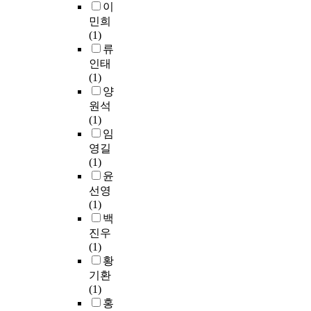
이
민희
(1)
류
인태
(1)
양
원석
(1)
임
영길
(1)
윤
선영
(1)
백
진우
(1)
황
기환
(1)
홍