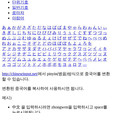
단위기호
일반기호
로마자
아랍어
あ
ぁ
か
が
さ
ざ
た
だ
な
は
ば
ぱ
ま
や
ゃ
ら
わ
ゎ
ん
い
ぃ
き
ぎ
し
じ
ち
ぢ
に
ひ
び
ぴ
み
り
う
ぅ
く
ぐ
す
ず
つ
づ
っ
ぬ
ふ
ぶ
ぷ
む
ゆ
ゅ
る
え
ぇ
け
げ
せ
ぜ
て
で
ね
へ
べ
ぺ
め
れ
お
ぉ
こ
ご
そ
ぞ
と
ど
の
ほ
ぼ
ぽ
も
よ
ょ
ろ
を
ア
ァ
カ
サ
ザ
タ
ダ
ナ
ハ
バ
パ
マ
ヤ
ャ
ラ
ワ
ヮ
ン
イ
ィ
キ
ギ
シ
ジ
チ
ヂ
ニ
ヒ
ビ
ピ
ミ
リ
ウ
ゥ
ク
グ
ス
ズ
ツ
ヅ
ッ
ヌ
フ
ブ
プ
ム
ユ
ュ
ル
エ
ェ
ケ
ゲ
セ
ゼ
テ
デ
ヘ
ベ
ペ
メ
レ
オ
ォ
コ
ゴ
ソ
ゾ
ト
ド
ノ
ホ
ボ
ポ
モ
ヨ
ョ
ロ
ヲ
―
http://chineseinput.net/
에서 pinyin(병음)방식으로 중국어를 변환
할 수 있습니다.
변환된 중국어를 복사하여 사용하시면 됩니다.
예시)
中文 을 입력하시려면
zhongwen
을 입력하시고 space를
누르시면됩니다.