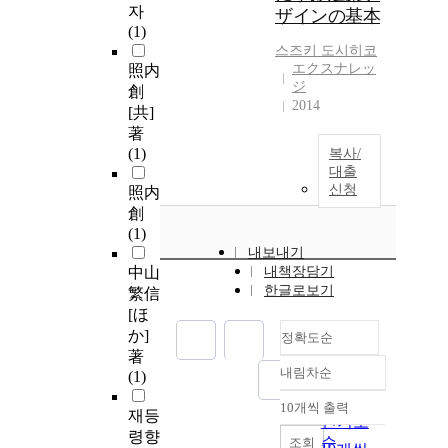
자
ザインの基本
(1)
스즈키 도시히코
エクスナレッ
照内
ジ
創
2014
[共]
著
(1)
복사/
대출
신청
照内
創
(1)
내보내기
中山
내책장담기
한글로보기
繁信
[ほ
か]
정확도순
著
내림차순
(1)
정확도
순
10개씩 출력
내림차순
재등
인기도
령향
순
조회