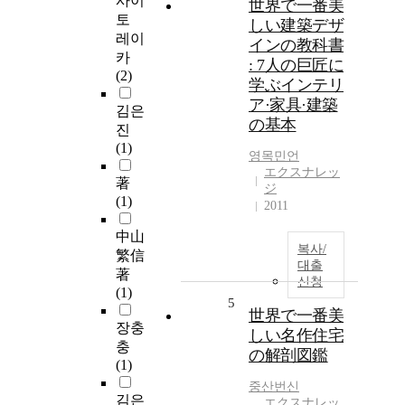
사이
世界で一番美
토
しい建築デザ
레이
インの教科書
카
: 7人の巨匠に
(2)
学ぶインテリ
ア·家具·建築
김은
の基本
진
(1)
영목민언
エクスナレッ
著
ジ
(1)
2011
中山
복사/
繁信
대출
著
신청
(1)
5
世界で一番美
장충
しい名作住宅
충
の解剖図鑑
(1)
중산번신
김은
エクスナレッ