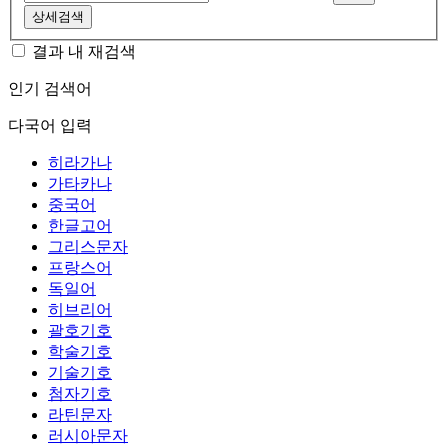
상세검색
결과 내 재검색
인기 검색어
다국어 입력
히라가나
가타카나
중국어
한글고어
그리스문자
프랑스어
독일어
히브리어
괄호기호
학술기호
기술기호
첨자기호
라틴문자
러시아문자