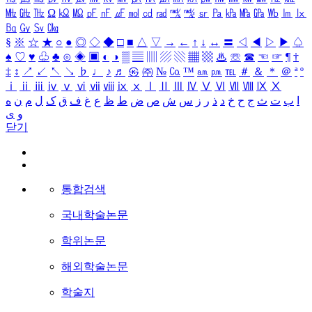
㎒
㎓
㎔
Ω
㏀
㏁
㎊
㎋
㎌
㏖
㏅
㎭
㎮
㎯
㏛
㎩
㎪
㎫
㎬
㏝
㏐
㏓
㏃
㏉
㏜
㏆
§
※
☆
★
○
●
◎
◇
◆
□
■
△
▽
→
←
↑
↓
↔
〓
◁
◀
▷
▶
♤
♠
♡
♥
♧
♣
⊙
◈
▣
◐
◑
▒
▤
▥
▨
▧
▦
▩
♨
☏
☎
☜
☞
¶
†
‡
↕
↗
↙
↖
↘
♭
♩
♪
♬
㉿
㈜
№
㏇
™
㏂
㏘
℡
＃
＆
＊
＠
ª
º
ⅰ
ⅱ
ⅲ
ⅳ
ⅴ
ⅵ
ⅶ
ⅷ
ⅸ
ⅹ
Ⅰ
Ⅱ
Ⅲ
Ⅳ
Ⅴ
Ⅵ
Ⅶ
Ⅷ
Ⅸ
Ⅹ
ا
ب
ت
ث
ج
ح
خ
د
ذ
ر
ز
س
ش
ص
ض
ط
ظ
ع
غ
ف
ق
ک
ل
م
ن
ه
و
ی
닫기
통합검색
국내학술논문
학위논문
해외학술논문
학술지