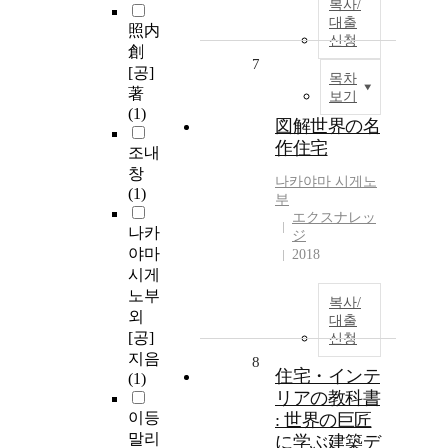
복사/
대출
照内
신청
創
7
[공]
목차
著
보기
(1)
図解世界の名
作住宅
조내
창
나카야마 시게노
(1)
부
エクスナレッ
나카
ジ
야마
2018
시게
노부
복사/
외
대출
[공]
신청
지음
8
住宅・インテ
(1)
リアの教科書
이등
: 世界の巨匠
말리
に学ぶ建築デ