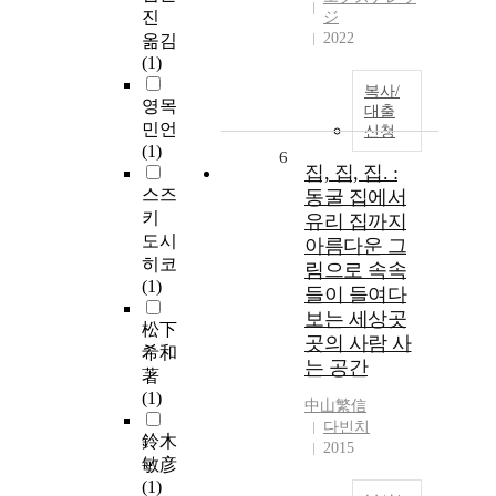
진
ジ
2022
옮김
(1)
복사/
영목
대출
민언
신청
(1)
6
집, 집, 집. :
스즈
동굴 집에서
키
유리 집까지
도시
아름다운 그
히코
림으로 속속
(1)
들이 들여다
보는 세상곳
松下
곳의 사람 사
希和
는 공간
著
(1)
中山繁信
다빈치
鈴木
2015
敏彦
(1)