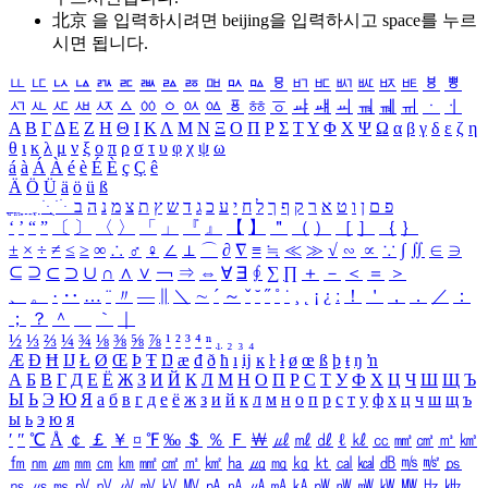
北京 을 입력하시려면
beijing
을 입력하시고 space를 누르
시면 됩니다.
ㅥ
ㅦ
ㅧ
ㅨ
ㅩ
ㅪ
ㅫ
ㅬ
ㅭ
ㅮ
ㅯ
ㅰ
ㅱ
ㅲ
ㅳ
ㅴ
ㅵ
ㅶ
ㅷ
ㅸ
ㅹ
ㅺ
ㅻ
ㅼ
ㅽ
ㅾ
ㅿ
ㆀ
ㆁ
ㆂ
ㆃ
ㆄ
ㆅ
ㆆ
ㆇ
ㆈ
ㆉ
ㆊ
ㆋ
ㆌ
ㆍ
ㆎ
Α
Β
Γ
Δ
Ε
Ζ
Η
Θ
Ι
Κ
Λ
Μ
Ν
Ξ
Ο
Π
Ρ
Σ
Τ
Υ
Φ
Χ
Ψ
Ω
α
β
γ
δ
ε
ζ
η
θ
ι
κ
λ
μ
ν
ξ
ο
π
ρ
σ
τ
υ
φ
χ
ψ
ω
á
à
Á
À
é
è
É
È
ç
Ç
ê
Ä
Ö
Ü
ä
ö
ü
ß
ְ
ֳ
ֲ
ֱ
ָ
ַ
ֵ
ֶ
ִ
ֹ
ּ
ֻ
ׂ
ׁ
ּ
ב
ה
נ
מ
צ
ת
ץ
ש
ד
ג
כ
ע
י
ח
ל
ך
ף
ק
ר
א
ט
ו
ן
ם
פ
‘
’
“
”
〔
〕
〈
〉
「
」
『
』
【
】
＂
（
）
［
］
｛
｝
±
×
÷
≠
≤
≥
∞
∴
♂
♀
∠
⊥
⌒
∂
∇
≡
≒
≪
≫
√
∽
∝
∵
∫
∬
∈
∋
⊆
⊇
⊂
⊃
∪
∩
∧
∨
￢
⇒
⇔
∀
∃
∮
∑
∏
＋
－
＜
＝
＞
、
。
·
‥
…
¨
〃
―
∥
＼
∼
´
～
ˇ
˘
˝
˚
˙
¸
˛
¡
¿
ː
！
＇
，
．
／
：
；
？
＾
＿
｀
｜
½
⅓
⅔
¼
¾
⅛
⅜
⅝
⅞
¹
²
³
⁴
ⁿ
₁
₂
₃
₄
Æ
Ð
Ħ
Ĳ
Ł
Ø
Œ
Þ
Ŧ
Ŋ
æ
đ
ð
ħ
ı
ĳ
ĸ
ŀ
ł
ø
œ
ß
þ
ŧ
ŋ
ŉ
А
Б
В
Г
Д
Е
Ё
Ж
З
И
Й
К
Л
М
Н
О
П
Р
С
Т
У
Ф
Х
Ц
Ч
Ш
Щ
Ъ
Ы
Ь
Э
Ю
Я
а
б
в
г
д
е
ё
ж
з
и
й
к
л
м
н
о
п
р
с
т
у
ф
х
ц
ч
ш
щ
ъ
ы
ь
э
ю
я
′
″
℃
Å
￠
￡
￥
¤
℉
‰
＄
％
Ｆ
￦
㎕
㎖
㎗
ℓ
㎘
㏄
㎣
㎤
㎥
㎦
㎙
㎚
㎛
㎜
㎝
㎞
㎟
㎠
㎡
㎢
㏊
㎍
㎎
㎏
㏏
㎈
㎉
㏈
㎧
㎨
㎰
㎱
㎲
㎳
㎴
㎵
㎶
㎷
㎸
㎹
㎀
㎁
㎂
㎃
㎄
㎺
㎻
㎽
㎾
㎿
㎐
㎑