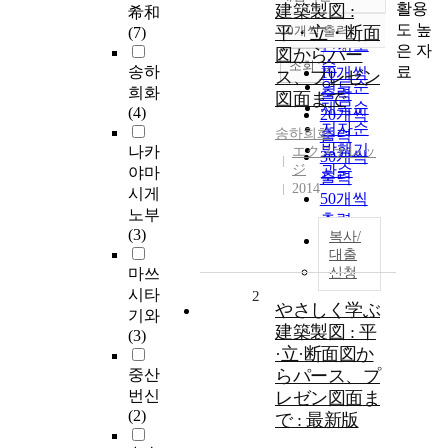
정확도
활용
建築製図 :
希和
순
도 높
平・立・断面
10개씩 출력
(7)
내림차순
인기도
은 자
図からパー
순
조회
료
송하
10개씩
ス、プレゼン
연도순
희화
출력
図面まで
제목순
(4)
20개씩
저자순
송하희화
출력
발행기
나카
エクスナレッ
30개씩
ジ
관순
야마
출력
2014
시게
50개씩
노부
출력
(3)
복사/
100개씩
대출
출력
마쓰
신청
시타
2
やさしく学ぶ
기와
建築製図 : 平
(3)
·立·断面図か
중산
らパース、プ
번신
レゼン図面ま
(2)
で : 最新版