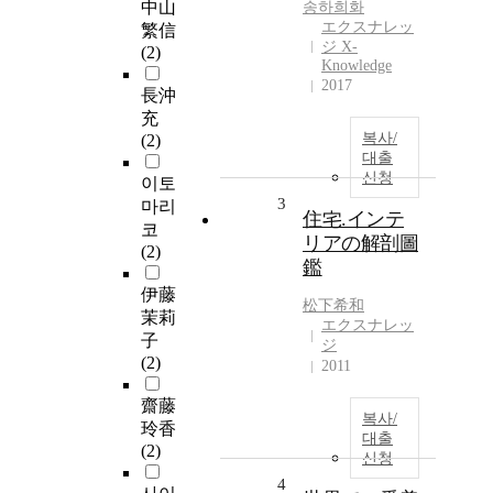
中山
송하희화
エクスナレッ
繁信
ジ X-
(2)
Knowledge
2017
長沖
充
복사/
(2)
대출
신청
이토
3
마리
住宅.インテ
코
リアの解剖圖
(2)
鑑
伊藤
松下希和
茉莉
エクスナレッ
子
ジ
(2)
2011
齋藤
복사/
玲香
대출
(2)
신청
4