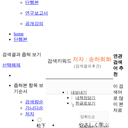
단행본
연구보고서
공개강의
home
단행본
검색결과 좁혀 보기
연관
저자 : 송하희화
검색키워드
검색
선택해제
(검색결과
8
건)
어 추
천
좁혀본 항목 보
이 검
기순서
색어
내보내기
로 많
내책장담기
검색량순
한글로보기
이 본
1
가나다순
자료
저자
정확도순
やさしく学ぶ
松下
내림차순