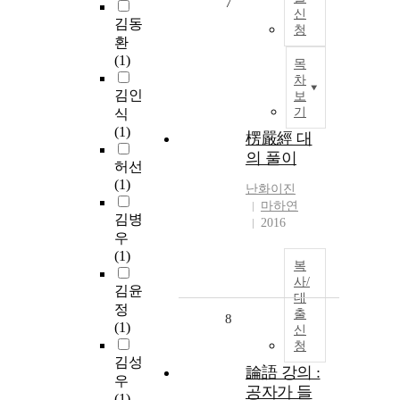
7
신
김동
청
환
(1)
목
차
김인
보
기
식
(1)
楞嚴經 대
의 풀이
허선
(1)
난화이진
마하연
김병
2016
우
(1)
복
사/
김윤
대
정
출
8
(1)
신
청
김성
論語 강의 :
우
공자가 들
(1)