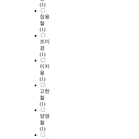
(1)
장용
철
(1)
조미
경
(1)
이지
용
(1)
고한
철
(1)
양영
철
(1)