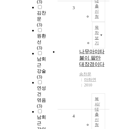
대
(3)
출
3
신
김찬
청
문
(3)
목
차
원환
보
선
기
(3)
나무아미타
불이 팔만
남회
대장경이다
근
강술
송찬문
(3)
마하연
2010
연성
건
복
엮음
사/
(3)
대
출
4
남회
신
근
청