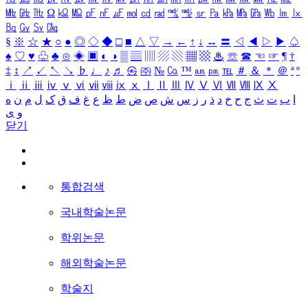
㎒
㎓
㎔
Ω
㏀
㏁
㎊
㎋
㎌
㏖
㏅
㎭
㎮
㎯
㏛
㎩
㎪
㎫
㎬
㏝
㏐
㏓
㏃
㏉
㏜
㏆
§
※
☆
★
○
●
◎
◇
◆
□
■
△
▽
→
←
↑
↓
↔
〓
◁
◀
▷
▶
♤
♠
♡
♥
♧
♣
⊙
◈
▣
◐
◑
▒
▤
▥
▨
▧
▦
▩
♨
☏
☎
☜
☞
¶
†
‡
↕
↗
↙
↖
↘
♭
♩
♪
♬
㉿
㈜
№
㏇
™
㏂
㏘
℡
＃
＆
＊
＠
ª
º
ⅰ
ⅱ
ⅲ
ⅳ
ⅴ
ⅵ
ⅶ
ⅷ
ⅸ
ⅹ
Ⅰ
Ⅱ
Ⅲ
Ⅳ
Ⅴ
Ⅵ
Ⅶ
Ⅷ
Ⅸ
Ⅹ
ا
ب
ت
ث
ج
ح
خ
د
ذ
ر
ز
س
ش
ص
ض
ط
ظ
ع
غ
ف
ق
ک
ل
م
ن
ه
و
ی
닫기
통합검색
국내학술논문
학위논문
해외학술논문
학술지