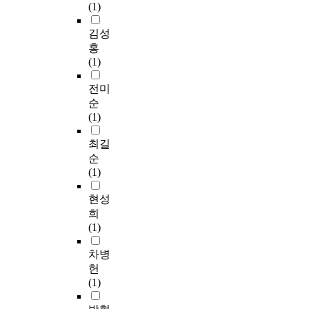
(1)
김성
홍
(1)
전미
순
(1)
최길
순
(1)
현성
희
(1)
차병
헌
(1)