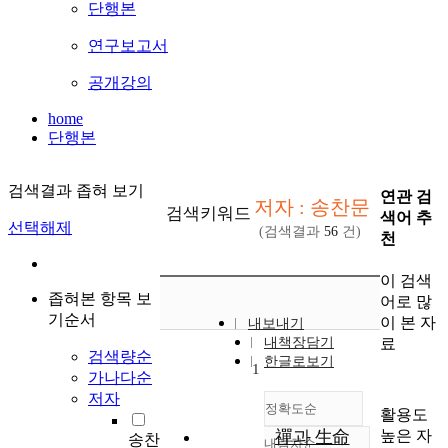
단행본
연구보고서
공개강의
home
단행본
검색결과 좁혀 보기
연관 검
저자 : 송찬문
검색키워드
색어 추
선택해제
(검색결과
56
건)
천
이 검색
좁혀본 항목 보
어로 많
기순서
이 본 자
내보내기
료
내책장담기
검색량순
한글로보기
1
가나다순
저자
정확도순
활용도
높은 자
禪과 生命
송찬
내림차순