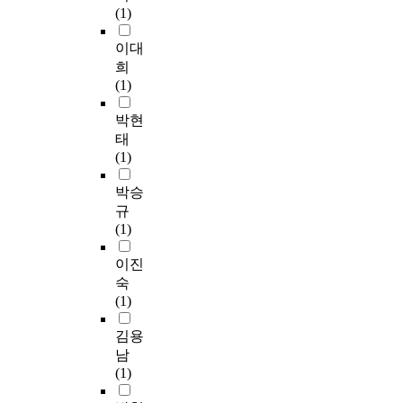
(1)
이대
희
(1)
박현
태
(1)
박승
규
(1)
이진
숙
(1)
김용
남
(1)