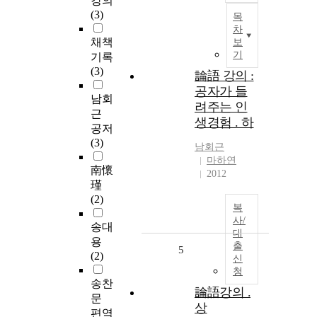
강의
(3)
목
차
채책
보
기
기록
(3)
論語 강의 :
공자가 들
남회
려주는 인
근
생경험 . 하
공저
(3)
남회근
마하연
南懷
2012
瑾
(2)
복
사/
송대
대
용
출
5
(2)
신
청
송찬
論語강의 .
문
상
편역