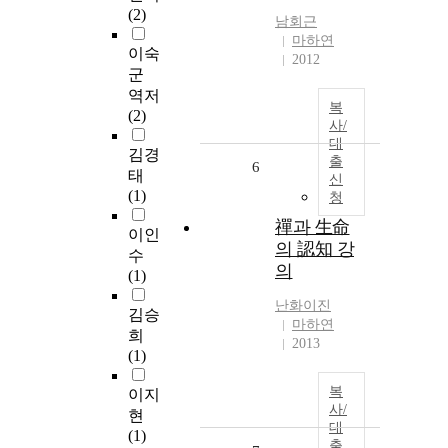
(2)
남회근
마하연
이숙
2012
군
역저
복
(2)
사/
대
김경
출
6
태
신
(1)
청
禪과 生命
이인
의 認知 강
수
의
(1)
난화이진
김승
마하연
희
2013
(1)
복
이지
사/
현
대
(1)
출