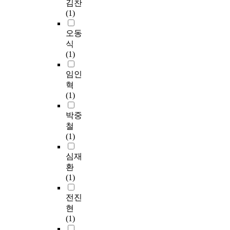
김찬
(1)
오동
식
(1)
임인
혁
(1)
박중
철
(1)
심재
환
(1)
전진
현
(1)