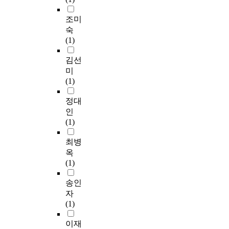
조미
숙
(1)
김선
미
(1)
정대
인
(1)
최병
옥
(1)
송인
자
(1)
이재