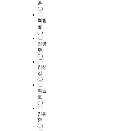
춘
(1)
최병
영
(1)
전영
주
(1)
김성
길
(1)
최원
호
(1)
김환
중
(1)