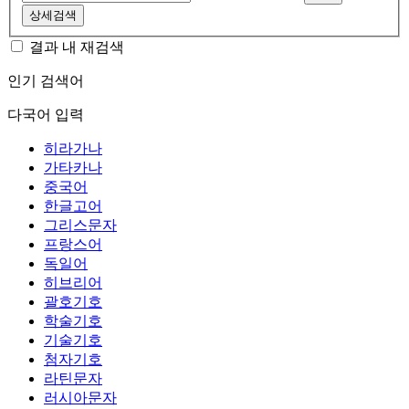
상세검색
결과 내 재검색
인기 검색어
다국어 입력
히라가나
가타카나
중국어
한글고어
그리스문자
프랑스어
독일어
히브리어
괄호기호
학술기호
기술기호
첨자기호
라틴문자
러시아문자