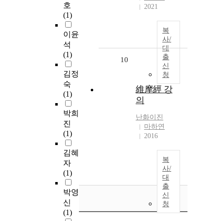
호
2021
(1)
복
이윤
사/
석
대
(1)
출
10
신
김정
청
숙
維摩經 강
(1)
의
박희
난화이진
진
마하연
(1)
2016
김혜
복
자
사/
(1)
대
출
박영
신
신
청
(1)