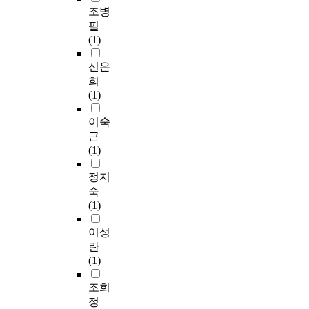
조병
필
(1)
신은
희
(1)
이숙
근
(1)
정지
숙
(1)
이성
란
(1)
조희
정