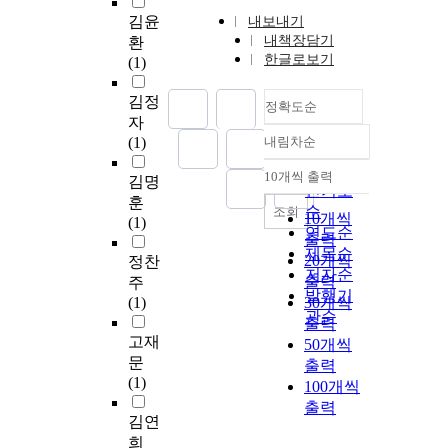
김윤
내보내기
내책장담기
환
한글로보기
(1)
김정
정확도순
자
(1)
내림차순
정확도
순
10개씩 출력
김명
내림차순
인기도
훈
순
조회
10개씩
(1)
연도순
출력
제목순
20개씩
정찬
저자순
출력
주
발행기
(1)
30개씩
관순
출력
고재
50개씩
문
출력
(1)
100개씩
출력
김연
희