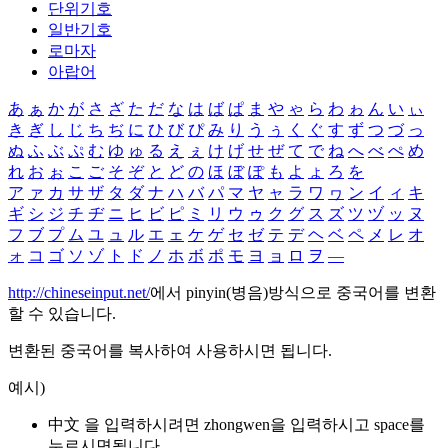
단위기호
일반기호
로마자
아랍어
あ
ぁ
か
が
さ
ざ
た
だ
な
は
ば
ぱ
ま
や
ゃ
ら
わ
ゎ
ん
い
ぃ
き
ぎ
し
じ
ち
ぢ
に
ひ
び
ぴ
み
り
う
ぅ
く
ぐ
す
ず
つ
づ
っ
ぬ
ふ
ぶ
ぷ
む
ゆ
ゅ
る
え
ぇ
け
げ
せ
ぜ
て
で
ね
へ
べ
ぺ
め
れ
お
ぉ
こ
ご
そ
ぞ
と
ど
の
ほ
ぼ
ぽ
も
よ
ょ
ろ
を
ア
ァ
カ
サ
ザ
タ
ダ
ナ
ハ
バ
パ
マ
ヤ
ャ
ラ
ワ
ヮ
ン
イ
ィ
キ
ギ
シ
ジ
チ
ヂ
ニ
ヒ
ビ
ピ
ミ
リ
ウ
ゥ
ク
グ
ス
ズ
ツ
ヅ
ッ
ヌ
フ
ブ
プ
ム
ユ
ュ
ル
エ
ェ
ケ
ゲ
セ
ゼ
テ
デ
ヘ
ベ
ペ
メ
レ
オ
ォ
コ
ゴ
ソ
ゾ
ト
ド
ノ
ホ
ボ
ポ
モ
ヨ
ョ
ロ
ヲ
―
http://chineseinput.net/
에서 pinyin(병음)방식으로 중국어를 변환
할 수 있습니다.
변환된 중국어를 복사하여 사용하시면 됩니다.
예시)
中文 을 입력하시려면
zhongwen
을 입력하시고 space를
누르시면됩니다.