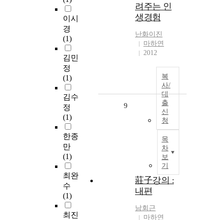
려주는 인
생경험
이시
경
난화이진
(1)
마하연
2012
김민
정
복
(1)
사/
대
김수
출
9
정
신
(1)
청
한종
목
만
차
(1)
보
기
최완
莊子강의 :
수
내편
(1)
남회근
최진
마하연