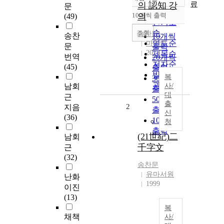
정확도
료
의 認知 강
문
순
10개씩 출력
의
(49)
내림차순
인기도
순
조회
송찬문
송찬
10개씩
연도순
마하연
문
출력
2013
제목순
번역
20개씩
저자순
(45)
출력
발행기
복
30개씩
관순
남회
사/
출력
대
근
50개씩
출
2
지음
출력
신
(36)
100개씩
청
출력
(21世紀)二
남회
千字文
근
(32)
송찬문
유마서원
난화
1999
이진
(13)
복
채책
사/