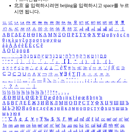
北京 을 입력하시려면
beijing
을 입력하시고 space를 누르
시면 됩니다.
ㅥ
ㅦ
ㅧ
ㅨ
ㅩ
ㅪ
ㅫ
ㅬ
ㅭ
ㅮ
ㅯ
ㅰ
ㅱ
ㅲ
ㅳ
ㅴ
ㅵ
ㅶ
ㅷ
ㅸ
ㅹ
ㅺ
ㅻ
ㅼ
ㅽ
ㅾ
ㅿ
ㆀ
ㆁ
ㆂ
ㆃ
ㆄ
ㆅ
ㆆ
ㆇ
ㆈ
ㆉ
ㆊ
ㆋ
ㆌ
ㆍ
ㆎ
Α
Β
Γ
Δ
Ε
Ζ
Η
Θ
Ι
Κ
Λ
Μ
Ν
Ξ
Ο
Π
Ρ
Σ
Τ
Υ
Φ
Χ
Ψ
Ω
α
β
γ
δ
ε
ζ
η
θ
ι
κ
λ
μ
ν
ξ
ο
π
ρ
σ
τ
υ
φ
χ
ψ
ω
á
à
Á
À
é
è
É
È
ç
Ç
ê
Ä
Ö
Ü
ä
ö
ü
ß
ְ
ֳ
ֲ
ֱ
ָ
ַ
ֵ
ֶ
ִ
ֹ
ּ
ֻ
ׂ
ׁ
ּ
ב
ה
נ
מ
צ
ת
ץ
ש
ד
ג
כ
ע
י
ח
ל
ך
ף
ק
ר
א
ט
ו
ן
ם
פ
‘
’
“
”
〔
〕
〈
〉
「
」
『
』
【
】
＂
（
）
［
］
｛
｝
±
×
÷
≠
≤
≥
∞
∴
♂
♀
∠
⊥
⌒
∂
∇
≡
≒
≪
≫
√
∽
∝
∵
∫
∬
∈
∋
⊆
⊇
⊂
⊃
∪
∩
∧
∨
￢
⇒
⇔
∀
∃
∮
∑
∏
＋
－
＜
＝
＞
、
。
·
‥
…
¨
〃
―
∥
＼
∼
´
～
ˇ
˘
˝
˚
˙
¸
˛
¡
¿
ː
！
＇
，
．
／
：
；
？
＾
＿
｀
｜
½
⅓
⅔
¼
¾
⅛
⅜
⅝
⅞
¹
²
³
⁴
ⁿ
₁
₂
₃
₄
Æ
Ð
Ħ
Ĳ
Ł
Ø
Œ
Þ
Ŧ
Ŋ
æ
đ
ð
ħ
ı
ĳ
ĸ
ŀ
ł
ø
œ
ß
þ
ŧ
ŋ
ŉ
А
Б
В
Г
Д
Е
Ё
Ж
З
И
Й
К
Л
М
Н
О
П
Р
С
Т
У
Ф
Х
Ц
Ч
Ш
Щ
Ъ
Ы
Ь
Э
Ю
Я
а
б
в
г
д
е
ё
ж
з
и
й
к
л
м
н
о
п
р
с
т
у
ф
х
ц
ч
ш
щ
ъ
ы
ь
э
ю
я
′
″
℃
Å
￠
￡
￥
¤
℉
‰
＄
％
Ｆ
￦
㎕
㎖
㎗
ℓ
㎘
㏄
㎣
㎤
㎥
㎦
㎙
㎚
㎛
㎜
㎝
㎞
㎟
㎠
㎡
㎢
㏊
㎍
㎎
㎏
㏏
㎈
㎉
㏈
㎧
㎨
㎰
㎱
㎲
㎳
㎴
㎵
㎶
㎷
㎸
㎹
㎀
㎁
㎂
㎃
㎄
㎺
㎻
㎽
㎾
㎿
㎐
㎑