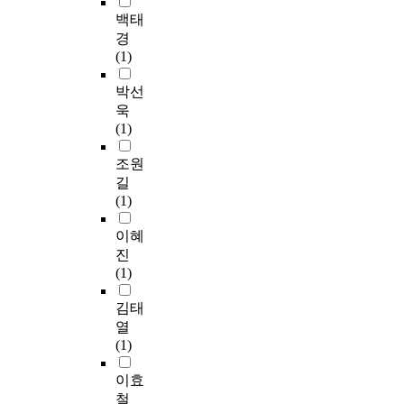
백태
경
(1)
박선
욱
(1)
조원
길
(1)
이혜
진
(1)
김태
열
(1)
이효
철