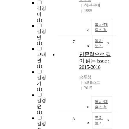
청년문예
김영
1995
미
(1)
복사/대
출신청
김영
민
목차
7
(1)
보기
인문학으로 깊
고태
관
이 읽는 issue :
(1)
2015-2016
김명
송주성
써네스트
기
2015
(1)
김경
복사/대
윤
출신청
(1)
목차
8
김정
보기