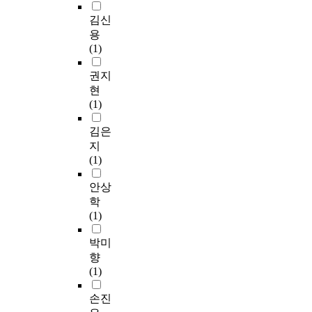
김신
용
(1)
권지
현
(1)
김은
지
(1)
안상
학
(1)
박미
향
(1)
손진