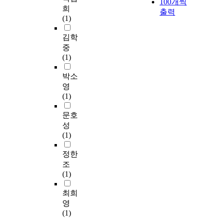
100개씩
희
출력
(1)
김학
중
(1)
박소
영
(1)
문호
성
(1)
정한
조
(1)
최희
영
(1)