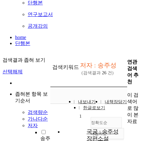
단행본
연구보고서
공개강의
home
단행본
검색결과 좁혀 보기
연관
저자 : 송주성
검색키워드
검색
선택해제
(검색결과
26
건)
어 추
천
좁혀본 항목 보
이 검
기순서
색어
내보내기
내책장담기
로 많
한글로보기
검색량순
이 본
1
가나다순
자료
정확도순
저자
국궁 : 송주성
내림차순
정확도
장편소설
송주