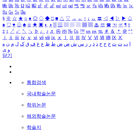
㎒
㎓
㎔
Ω
㏀
㏁
㎊
㎋
㎌
㏖
㏅
㎭
㎮
㎯
㏛
㎩
㎪
㎫
㎬
㏝
㏐
㏓
㏃
㏉
㏜
㏆
§
※
☆
★
○
●
◎
◇
◆
□
■
△
▽
→
←
↑
↓
↔
〓
◁
◀
▷
▶
♤
♠
♡
♥
♧
♣
⊙
◈
▣
◐
◑
▒
▤
▥
▨
▧
▦
▩
♨
☏
☎
☜
☞
¶
†
‡
↕
↗
↙
↖
↘
♭
♩
♪
♬
㉿
㈜
№
㏇
™
㏂
㏘
℡
＃
＆
＊
＠
ª
º
ⅰ
ⅱ
ⅲ
ⅳ
ⅴ
ⅵ
ⅶ
ⅷ
ⅸ
ⅹ
Ⅰ
Ⅱ
Ⅲ
Ⅳ
Ⅴ
Ⅵ
Ⅶ
Ⅷ
Ⅸ
Ⅹ
ا
ب
ت
ث
ج
ح
خ
د
ذ
ر
ز
س
ش
ص
ض
ط
ظ
ع
غ
ف
ق
ک
ل
م
ن
ه
و
ی
닫기
통합검색
국내학술논문
학위논문
해외학술논문
학술지