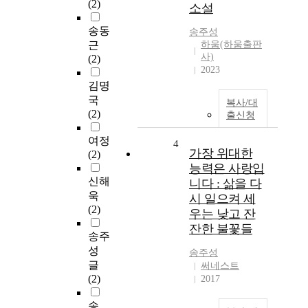
(2)
소설
송동
송주성
근
하움(하움출판
사)
(2)
2023
김명
국
복사/대
(2)
출신청
여정
4
가장 위대한
(2)
능력은 사랑입
신해
니다 : 삶을 다
욱
시 일으켜 세
(2)
우는 낮고 잔
잔한 불꽃들
송주
성
송주성
글
써네스트
(2)
2017
송