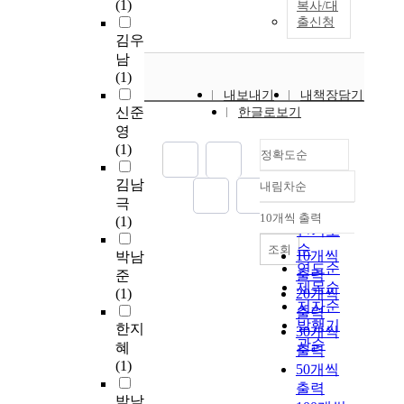
(1)
복사/대
출신청
김우
남
(1)
내보내기
내책장담기
신준
한글로보기
영
(1)
정확도순
김남
내림차순
정확도
극
순
10개씩 출력
(1)
내림차순
인기도
순
조회
10개씩
박남
연도순
출력
준
제목순
(1)
20개씩
저자순
출력
발행기
한지
30개씩
관순
혜
출력
(1)
50개씩
출력
박남