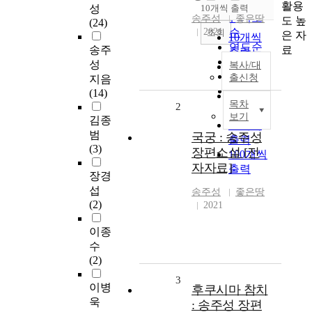
순
활용
성
10개씩 출력
내림차순
인기도
송주성
좋은땅
도 높
(24)
2021
순
조회
은 자
10개씩
연도순
료
송주
출력
제목순
성
복사/대
20개씩
저자순
출신청
지음
출력
발행기
(14)
30개씩
목차
관순
2
출력
보기
김종
50개씩
범
국궁 : 송주성
출력
(3)
장편소설 [전
100개씩
자자료]
출력
장경
섭
송주성
좋은땅
(2)
2021
이종
수
(2)
3
이병
후쿠시마 참치
욱
: 송주성 장편