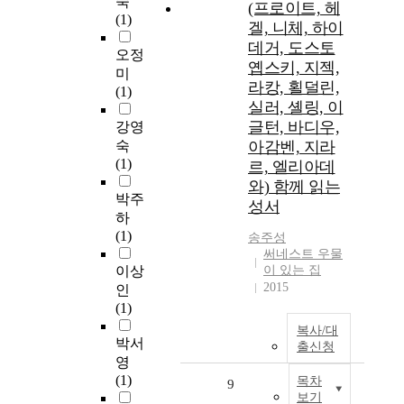
숙
(프로이트, 헤
(1)
겔, 니체, 하이
데거, 도스토
오정
옙스키, 지젝,
미
라캉, 횔덜린,
(1)
실러, 셸링, 이
글턴, 바디우,
강영
숙
아감벤, 지라
(1)
르, 엘리아데
와) 함께 읽는
박주
성서
하
(1)
송주성
써네스트 우물
이상
이 있는 집
2015
인
(1)
복사/대
박서
출신청
영
(1)
목차
9
보기