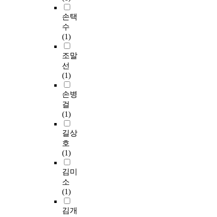
손택
수
(1)
조말
선
(1)
손병
걸
(1)
길상
호
(1)
김미
소
(1)
김개