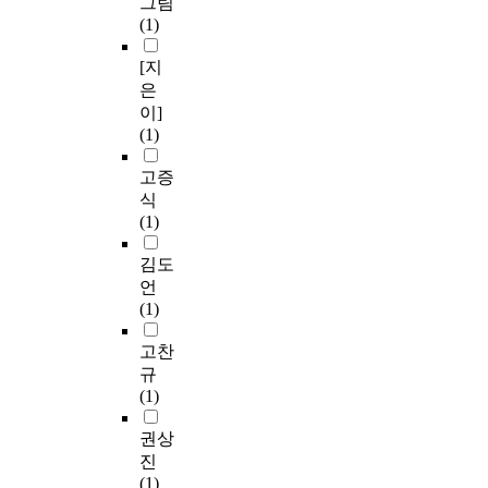
그림
(1)
[지
은
이]
(1)
고증
식
(1)
김도
언
(1)
고찬
규
(1)
권상
진
(1)