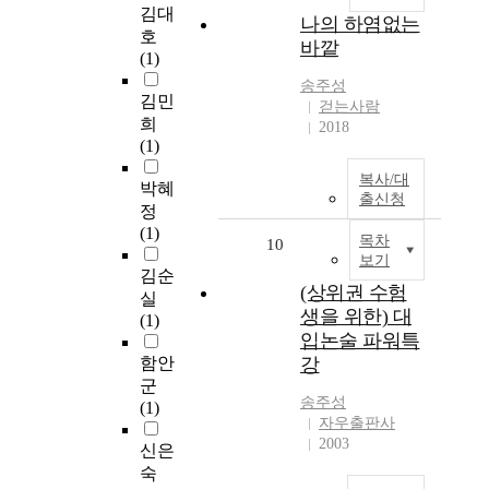
김대
나의 하염없는
호
바깥
(1)
송주성
김민
걷는사람
희
2018
(1)
복사/대
박혜
출신청
정
(1)
목차
10
보기
김순
(상위권 수험
실
생을 위한) 대
(1)
입논술 파워특
함안
강
군
송주성
(1)
자우출판사
2003
신은
숙