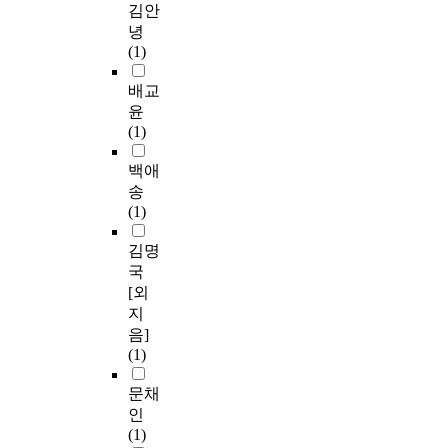
김안
녕
(1)
배교
윤
(1)
백애
송
(1)
김명
국
[외
지
음]
(1)
문채
인
(1)