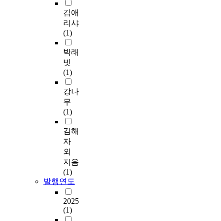
김애
리샤
(1)
박래
빗
(1)
강나
무
(1)
김해
자
외
지음
(1)
발행연도
2025
(1)