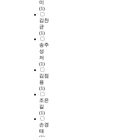
미
(1)
김찬
균
(1)
송주
성
저
(1)
김점
용
(1)
조은
길
(1)
손경
태