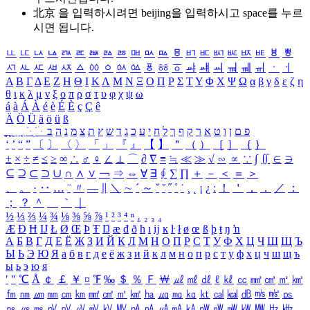
北京 을 입력하시려면
beijing
을 입력하시고 space를 누르
시면 됩니다.
ㅥ
ㅦ
ㅧ
ㅨ
ㅩ
ㅪ
ㅫ
ㅬ
ㅭ
ㅮ
ㅯ
ㅰ
ㅱ
ㅲ
ㅳ
ㅴ
ㅵ
ㅶ
ㅷ
ㅸ
ㅹ
ㅺ
ㅻ
ㅼ
ㅽ
ㅾ
ㅿ
ㆀ
ㆁ
ㆂ
ㆃ
ㆄ
ㆅ
ㆆ
ㆇ
ㆈ
ㆉ
ㆊ
ㆋ
ㆌ
ㆍ
ㆎ
Α
Β
Γ
Δ
Ε
Ζ
Η
Θ
Ι
Κ
Λ
Μ
Ν
Ξ
Ο
Π
Ρ
Σ
Τ
Υ
Φ
Χ
Ψ
Ω
α
β
γ
δ
ε
ζ
η
θ
ι
κ
λ
μ
ν
ξ
ο
π
ρ
σ
τ
υ
φ
χ
ψ
ω
á
à
Á
À
é
è
É
È
ç
Ç
ê
Ä
Ö
Ü
ä
ö
ü
ß
ְ
ֳ
ֲ
ֱ
ָ
ַ
ֵ
ֶ
ִ
ֹ
ּ
ֻ
ׂ
ׁ
ּ
ב
ה
נ
מ
צ
ת
ץ
ש
ד
ג
כ
ע
י
ח
ל
ך
ף
ק
ר
א
ט
ו
ן
ם
פ
‘
’
“
”
〔
〕
〈
〉
「
」
『
』
【
】
＂
（
）
［
］
｛
｝
±
×
÷
≠
≤
≥
∞
∴
♂
♀
∠
⊥
⌒
∂
∇
≡
≒
≪
≫
√
∽
∝
∵
∫
∬
∈
∋
⊆
⊇
⊂
⊃
∪
∩
∧
∨
￢
⇒
⇔
∀
∃
∮
∑
∏
＋
－
＜
＝
＞
、
。
·
‥
…
¨
〃
―
∥
＼
∼
´
～
ˇ
˘
˝
˚
˙
¸
˛
¡
¿
ː
！
＇
，
．
／
：
；
？
＾
＿
｀
｜
½
⅓
⅔
¼
¾
⅛
⅜
⅝
⅞
¹
²
³
⁴
ⁿ
₁
₂
₃
₄
Æ
Ð
Ħ
Ĳ
Ł
Ø
Œ
Þ
Ŧ
Ŋ
æ
đ
ð
ħ
ı
ĳ
ĸ
ŀ
ł
ø
œ
ß
þ
ŧ
ŋ
ŉ
А
Б
В
Г
Д
Е
Ё
Ж
З
И
Й
К
Л
М
Н
О
П
Р
С
Т
У
Ф
Х
Ц
Ч
Ш
Щ
Ъ
Ы
Ь
Э
Ю
Я
а
б
в
г
д
е
ё
ж
з
и
й
к
л
м
н
о
п
р
с
т
у
ф
х
ц
ч
ш
щ
ъ
ы
ь
э
ю
я
′
″
℃
Å
￠
￡
￥
¤
℉
‰
＄
％
Ｆ
￦
㎕
㎖
㎗
ℓ
㎘
㏄
㎣
㎤
㎥
㎦
㎙
㎚
㎛
㎜
㎝
㎞
㎟
㎠
㎡
㎢
㏊
㎍
㎎
㎏
㏏
㎈
㎉
㏈
㎧
㎨
㎰
㎱
㎲
㎳
㎴
㎵
㎶
㎷
㎸
㎹
㎀
㎁
㎂
㎃
㎄
㎺
㎻
㎽
㎾
㎿
㎐
㎑