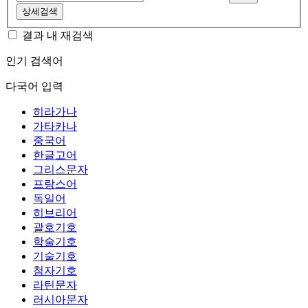
상세검색
결과 내 재검색
인기 검색어
다국어 입력
히라가나
가타카나
중국어
한글고어
그리스문자
프랑스어
독일어
히브리어
괄호기호
학술기호
기술기호
첨자기호
라틴문자
러시아문자