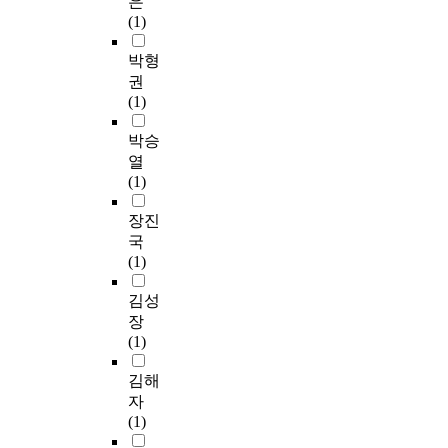
은
(1)
박형
권
(1)
박승
열
(1)
장진
국
(1)
김성
장
(1)
김해
자
(1)