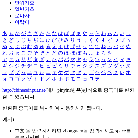
단위기호
일반기호
로마자
아랍어
あ
ぁ
か
が
さ
ざ
た
だ
な
は
ば
ぱ
ま
や
ゃ
ら
わ
ゎ
ん
い
ぃ
き
ぎ
し
じ
ち
ぢ
に
ひ
び
ぴ
み
り
う
ぅ
く
ぐ
す
ず
つ
づ
っ
ぬ
ふ
ぶ
ぷ
む
ゆ
ゅ
る
え
ぇ
け
げ
せ
ぜ
て
で
ね
へ
べ
ぺ
め
れ
お
ぉ
こ
ご
そ
ぞ
と
ど
の
ほ
ぼ
ぽ
も
よ
ょ
ろ
を
ア
ァ
カ
サ
ザ
タ
ダ
ナ
ハ
バ
パ
マ
ヤ
ャ
ラ
ワ
ヮ
ン
イ
ィ
キ
ギ
シ
ジ
チ
ヂ
ニ
ヒ
ビ
ピ
ミ
リ
ウ
ゥ
ク
グ
ス
ズ
ツ
ヅ
ッ
ヌ
フ
ブ
プ
ム
ユ
ュ
ル
エ
ェ
ケ
ゲ
セ
ゼ
テ
デ
ヘ
ベ
ペ
メ
レ
オ
ォ
コ
ゴ
ソ
ゾ
ト
ド
ノ
ホ
ボ
ポ
モ
ヨ
ョ
ロ
ヲ
―
http://chineseinput.net/
에서 pinyin(병음)방식으로 중국어를 변환
할 수 있습니다.
변환된 중국어를 복사하여 사용하시면 됩니다.
예시)
中文 을 입력하시려면
zhongwen
을 입력하시고 space를
누르시면됩니다.