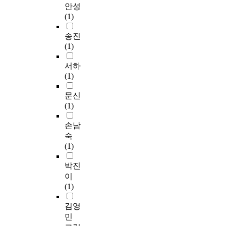
안성
(1)
송진
(1)
서하
(1)
문신
(1)
손남
숙
(1)
박진
이
(1)
김영
민