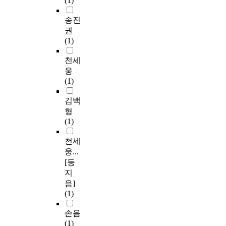
(1)
송진
권
(1)
천세
웅
(1)
김백
형
(1)
천세
웅...
[등
지
음]
(1)
손음
(1)