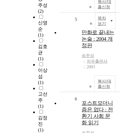
복사/대
주성
출신청
(2)
목차
5
신영
보기
순
만화로 끝내는
(1)
논술 : 2004 개
정판
김호
균
송주성
(1)
자우출판사
2003
이상
섭
복사/대
(1)
출신청
고선
6
주
포스트모더니
(1)
즘은 없다 : 전
환기 사회 문
김정
화 읽기
진
(1)
송주성