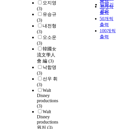
출력
오지영
발행기
30개씩
(3)
관순
출력
유승규
50개씩
(3)
출력
내전형
100개씩
(3)
출력
오소운
(3)
韓國女
流文學人
會 編
(3)
낙합명
(3)
선우 휘
(3)
Walt
Disney
productions
(3)
Walt
Disney
productions
원저
(3)