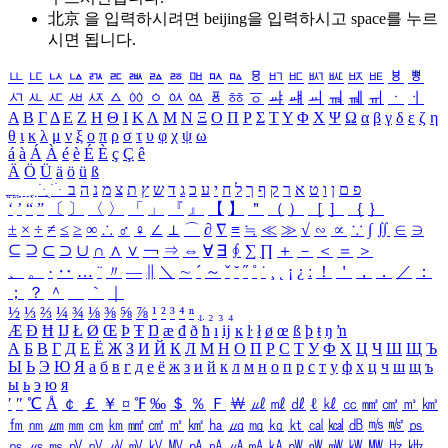
北京 을 입력하시려면
beijing
을 입력하시고 space를 누르
시면 됩니다.
ㅥ
ㅦ
ㅧ
ㅨ
ㅩ
ㅪ
ㅫ
ㅬ
ㅭ
ㅮ
ㅯ
ㅰ
ㅱ
ㅲ
ㅳ
ㅴ
ㅵ
ㅶ
ㅷ
ㅸ
ㅹ
ㅺ
ㅻ
ㅼ
ㅽ
ㅾ
ㅿ
ㆀ
ㆁ
ㆂ
ㆃ
ㆄ
ㆅ
ㆆ
ㆇ
ㆈ
ㆉ
ㆊ
ㆋ
ㆌ
ㆍ
ㆎ
Α
Β
Γ
Δ
Ε
Ζ
Η
Θ
Ι
Κ
Λ
Μ
Ν
Ξ
Ο
Π
Ρ
Σ
Τ
Υ
Φ
Χ
Ψ
Ω
α
β
γ
δ
ε
ζ
η
θ
ι
κ
λ
μ
ν
ξ
ο
π
ρ
σ
τ
υ
φ
χ
ψ
ω
á
à
Á
À
é
è
É
È
ç
Ç
ê
Ä
Ö
Ü
ä
ö
ü
ß
ְ
ֳ
ֲ
ֱ
ָ
ַ
ֵ
ֶ
ִ
ֹ
ּ
ֻ
ׂ
ׁ
ּ
ב
ה
נ
מ
צ
ת
ץ
ש
ד
ג
כ
ע
י
ח
ל
ך
ף
ק
ר
א
ט
ו
ן
ם
פ
‘
’
“
”
〔
〕
〈
〉
「
」
『
』
【
】
＂
（
）
［
］
｛
｝
±
×
÷
≠
≤
≥
∞
∴
♂
♀
∠
⊥
⌒
∂
∇
≡
≒
≪
≫
√
∽
∝
∵
∫
∬
∈
∋
⊆
⊇
⊂
⊃
∪
∩
∧
∨
￢
⇒
⇔
∀
∃
∮
∑
∏
＋
－
＜
＝
＞
、
。
·
‥
…
¨
〃
―
∥
＼
∼
´
～
ˇ
˘
˝
˚
˙
¸
˛
¡
¿
ː
！
＇
，
．
／
：
；
？
＾
＿
｀
｜
½
⅓
⅔
¼
¾
⅛
⅜
⅝
⅞
¹
²
³
⁴
ⁿ
₁
₂
₃
₄
Æ
Ð
Ħ
Ĳ
Ł
Ø
Œ
Þ
Ŧ
Ŋ
æ
đ
ð
ħ
ı
ĳ
ĸ
ŀ
ł
ø
œ
ß
þ
ŧ
ŋ
ŉ
А
Б
В
Г
Д
Е
Ё
Ж
З
И
Й
К
Л
М
Н
О
П
Р
С
Т
У
Ф
Х
Ц
Ч
Ш
Щ
Ъ
Ы
Ь
Э
Ю
Я
а
б
в
г
д
е
ё
ж
з
и
й
к
л
м
н
о
п
р
с
т
у
ф
х
ц
ч
ш
щ
ъ
ы
ь
э
ю
я
′
″
℃
Å
￠
￡
￥
¤
℉
‰
＄
％
Ｆ
￦
㎕
㎖
㎗
ℓ
㎘
㏄
㎣
㎤
㎥
㎦
㎙
㎚
㎛
㎜
㎝
㎞
㎟
㎠
㎡
㎢
㏊
㎍
㎎
㎏
㏏
㎈
㎉
㏈
㎧
㎨
㎰
㎱
㎲
㎳
㎴
㎵
㎶
㎷
㎸
㎹
㎀
㎁
㎂
㎃
㎄
㎺
㎻
㎽
㎾
㎿
㎐
㎑