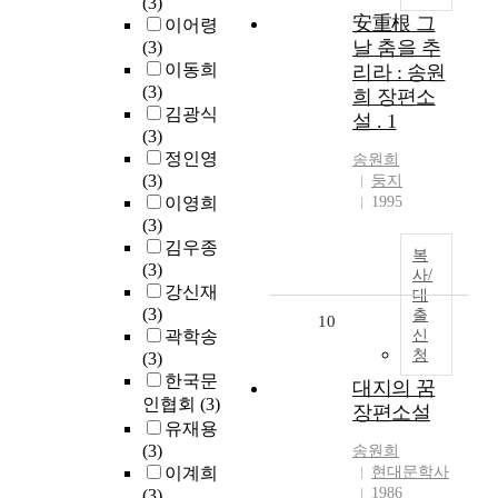
(3)
安重根 그
이어령
날 춤을 추
(3)
이동희
리라 : 송원
(3)
희 장편소
김광식
설 . 1
(3)
정인영
송원희
(3)
둥지
이영희
1995
(3)
김우종
복
(3)
사/
강신재
대
(3)
출
10
곽학송
신
청
(3)
한국문
대지의 꿈
인협회
(3)
장편소설
유재용
(3)
송원희
이계희
현대문학사
1986
(3)