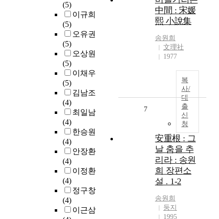
(5)
中間 : 宋媛
이규희
熙 小說集
(5)
오유권
송원희
(5)
文理社
오상원
1977
(5)
이채우
복
(5)
사/
김남조
대
(4)
출
7
최일남
신
(4)
청
한승원
安重根 : 그
(4)
날 춤을 추
안장환
리라 : 송원
(4)
희 장편소
이정환
(4)
설 . 1-2
정구창
송원희
(4)
둥지
이근삼
1995