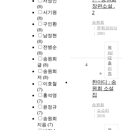
서정인
장편소설 .
(8)
2
서기원
(8)
송원희
구인환
문학과의식
(8)
2001
남정현
(8)
전병순
복
(8)
사/
대
송원희
출
글
(8)
4
신
송원희
청
저
(8)
한마디 : 송
이호철
원희 소설
(7)
집
홍석영
(7)
송원희
윤정규
소소리
(7)
2016
송원희
지음
(7)
복