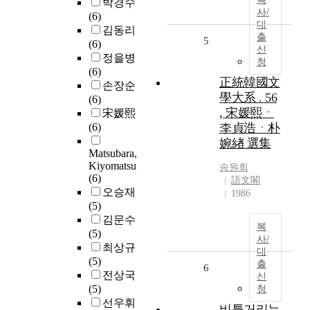
박경수
사/
(6)
대
김동리
출
5
(6)
신
정을병
청
(6)
正統韓國文
손장순
學大系 . 56
(6)
, 宋媛熙ㆍ
宋媛熙
(6)
李貞浩ㆍ朴
婉緖 選集
Matsubara,
Kiyomatsu
송원희
(6)
語文閣
오승재
1986
(5)
김문수
복
(5)
사/
최상규
대
(5)
출
6
전상국
신
(5)
청
선우휘
비틀거리는