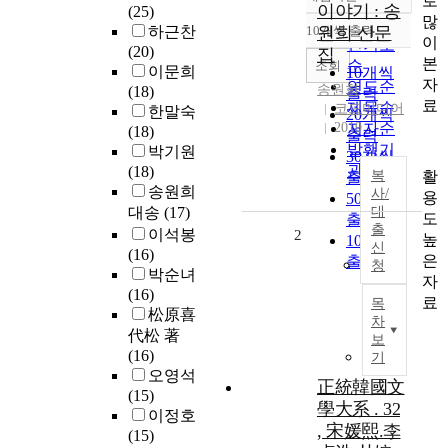
로
정확도
이야기 : 송
(25)
많
순
하근찬
10개씩 출력
원희 산문
내림차순
이
인기도
(20)
집
본
순
조회
이문희
10개씩
자
연도순
송원희
(18)
출력
료
제목순
코드미디어
한말숙
20개씩
2019
저자순
(18)
출력
발행기
박기원
30개씩
관순
(18)
활
복
출력
송원희
사/
용
50개씩
대송
(17)
대
도
출력
출
이석봉
2
높
100개씩
신
(16)
은
출력
청
박순녀
자
(16)
료
목
松原喜
차
代松 著
보
(16)
기
오영석
正統韓國文
(15)
學大系 . 32
이정호
, 宋媛熙.李
(15)