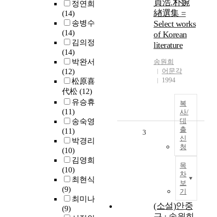
貞浩.朴婉
정연희
緖選集 =
(14)
송병수
Select works
(14)
of Korean
김의정
literature
(14)
박완서
송원희
(12)
어문각
1994
松原喜
代松
(12)
유승휴
복
(11)
사/
송숙영
대
출
(11)
3
신
박경리
청
(10)
김영희
목
(10)
차
최현식
보
(9)
기
최미나
(소설)안중
(9)
근 : 송원희