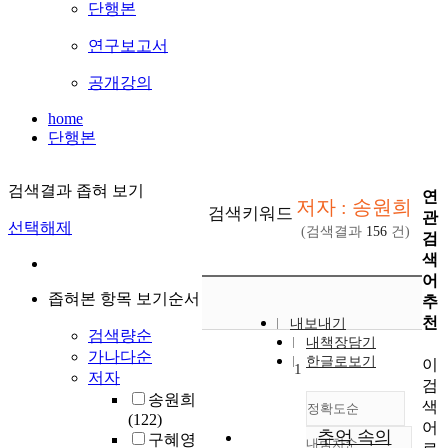
단행본
연구보고서
공개강의
home
단행본
검색결과 좁혀 보기
연
저자 : 송원희
검색키워드
관
선택해제
(검색결과
156
건)
검
색
어
좁혀본 항목 보기순서
추
천
내보내기
검색량순
내책장담기
가나다순
한글로보기
이
1
저자
검
송원희
색
정확도순
(122)
어
추억 속의
구혜영
내림차순