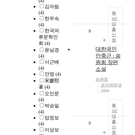
(4)
김자림
(4)
복
한무숙
사/
대
(4)
출
한국여
8
신
류문학인
청
회
(4)
대한국인
윤남경
안중근 : 송
(4)
서근배
원희 장편
(4)
소설
안영
(4)
송원희
宋媛熙
조이에듀넷
著
(4)
2004
오인문
(4)
박승일
복
사/
(4)
대
암정보
출
9
(4)
신
이상보
청