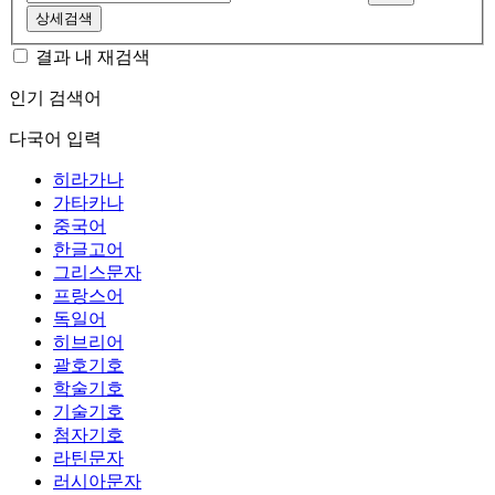
상세검색
결과 내 재검색
인기 검색어
다국어 입력
히라가나
가타카나
중국어
한글고어
그리스문자
프랑스어
독일어
히브리어
괄호기호
학술기호
기술기호
첨자기호
라틴문자
러시아문자