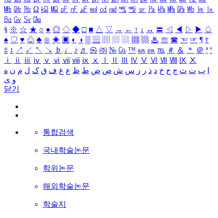
㎒
㎓
㎔
Ω
㏀
㏁
㎊
㎋
㎌
㏖
㏅
㎭
㎮
㎯
㏛
㎩
㎪
㎫
㎬
㏝
㏐
㏓
㏃
㏉
㏜
㏆
§
※
☆
★
○
●
◎
◇
◆
□
■
△
▽
→
←
↑
↓
↔
〓
◁
◀
▷
▶
♤
♠
♡
♥
♧
♣
⊙
◈
▣
◐
◑
▒
▤
▥
▨
▧
▦
▩
♨
☏
☎
☜
☞
¶
†
‡
↕
↗
↙
↖
↘
♭
♩
♪
♬
㉿
㈜
№
㏇
™
㏂
㏘
℡
＃
＆
＊
＠
ª
º
ⅰ
ⅱ
ⅲ
ⅳ
ⅴ
ⅵ
ⅶ
ⅷ
ⅸ
ⅹ
Ⅰ
Ⅱ
Ⅲ
Ⅳ
Ⅴ
Ⅵ
Ⅶ
Ⅷ
Ⅸ
Ⅹ
ا
ب
ت
ث
ج
ح
خ
د
ذ
ر
ز
س
ش
ص
ض
ط
ظ
ع
غ
ف
ق
ک
ل
م
ن
ه
و
ی
닫기
통합검색
국내학술논문
학위논문
해외학술논문
학술지