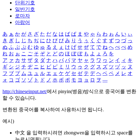
단위기호
일반기호
로마자
아랍어
あ
ぁ
か
が
さ
ざ
た
だ
な
は
ば
ぱ
ま
や
ゃ
ら
わ
ゎ
ん
い
ぃ
き
ぎ
し
じ
ち
ぢ
に
ひ
び
ぴ
み
り
う
ぅ
く
ぐ
す
ず
つ
づ
っ
ぬ
ふ
ぶ
ぷ
む
ゆ
ゅ
る
え
ぇ
け
げ
せ
ぜ
て
で
ね
へ
べ
ぺ
め
れ
お
ぉ
こ
ご
そ
ぞ
と
ど
の
ほ
ぼ
ぽ
も
よ
ょ
ろ
を
ア
ァ
カ
サ
ザ
タ
ダ
ナ
ハ
バ
パ
マ
ヤ
ャ
ラ
ワ
ヮ
ン
イ
ィ
キ
ギ
シ
ジ
チ
ヂ
ニ
ヒ
ビ
ピ
ミ
リ
ウ
ゥ
ク
グ
ス
ズ
ツ
ヅ
ッ
ヌ
フ
ブ
プ
ム
ユ
ュ
ル
エ
ェ
ケ
ゲ
セ
ゼ
テ
デ
ヘ
ベ
ペ
メ
レ
オ
ォ
コ
ゴ
ソ
ゾ
ト
ド
ノ
ホ
ボ
ポ
モ
ヨ
ョ
ロ
ヲ
―
http://chineseinput.net/
에서 pinyin(병음)방식으로 중국어를 변환
할 수 있습니다.
변환된 중국어를 복사하여 사용하시면 됩니다.
예시)
中文 을 입력하시려면
zhongwen
을 입력하시고 space를
누르시면됩니다.