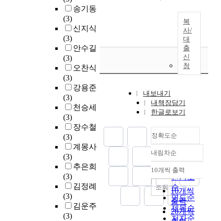
송기동
(3)
복
신지식
사/
(3)
대
안수길
출
신
(3)
청
오찬식
(3)
강용준
내보내기
(3)
내책장담기
천승세
한글로보기
(3)
장수철
정확도순
(3)
계몽사
내림차순
정확도
(3)
추은희
순
10개씩 출력
내림차순
(3)
인기도
김정례
순
조회
10개씩
(3)
연도순
출력
김운주
제목순
20개씩
(3)
저자순