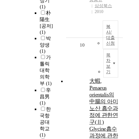
성기
삼성북스
(1)
2010
朴
陽生
[공저]
복
(1)
사/
대출
박
신청
양생
10
(1)
목
가
차
톨릭
보
대학
기
의학
大蝦,
부
(1)
Penaeus
辛
orientalis의
昌男
中腸의 아미
(1)
노산 흡수과
한
정에 관한연
국항
구(Ⅱ)
공대
Glycine흡수
학교
(1)
과정에 관한