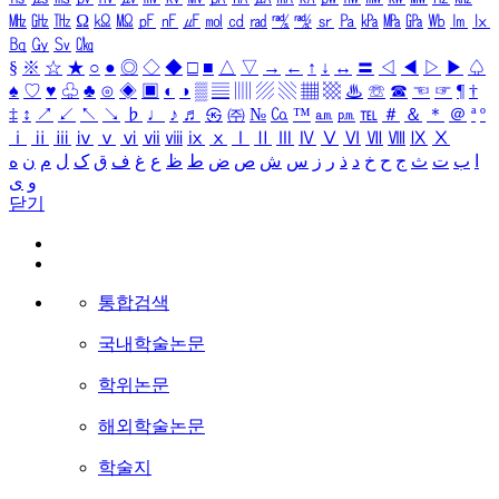
㎒
㎓
㎔
Ω
㏀
㏁
㎊
㎋
㎌
㏖
㏅
㎭
㎮
㎯
㏛
㎩
㎪
㎫
㎬
㏝
㏐
㏓
㏃
㏉
㏜
㏆
§
※
☆
★
○
●
◎
◇
◆
□
■
△
▽
→
←
↑
↓
↔
〓
◁
◀
▷
▶
♤
♠
♡
♥
♧
♣
⊙
◈
▣
◐
◑
▒
▤
▥
▨
▧
▦
▩
♨
☏
☎
☜
☞
¶
†
‡
↕
↗
↙
↖
↘
♭
♩
♪
♬
㉿
㈜
№
㏇
™
㏂
㏘
℡
＃
＆
＊
＠
ª
º
ⅰ
ⅱ
ⅲ
ⅳ
ⅴ
ⅵ
ⅶ
ⅷ
ⅸ
ⅹ
Ⅰ
Ⅱ
Ⅲ
Ⅳ
Ⅴ
Ⅵ
Ⅶ
Ⅷ
Ⅸ
Ⅹ
ا
ب
ت
ث
ج
ح
خ
د
ذ
ر
ز
س
ش
ص
ض
ط
ظ
ع
غ
ف
ق
ک
ل
م
ن
ه
و
ی
닫기
통합검색
국내학술논문
학위논문
해외학술논문
학술지