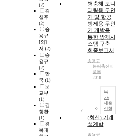
병충해 모니
(2)
터링용 무인
김
기 및 항공
칠주
(2)
방제용 무인
송
기 개발을
용규
통한 방제시
[외]
스템 구축
저
(2)
최종보고서
송
송용규
용규
농림축산식
(2)
품부
한
2018
국
(1)
문
복
교부
사/
(1)
대출
김
신청
7
창환
(최신) 기계
(1)
경
설계학
북대
송용규