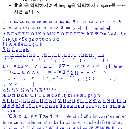
北京 을 입력하시려면
beijing
을 입력하시고 space를 누르
시면 됩니다.
ㅥ
ㅦ
ㅧ
ㅨ
ㅩ
ㅪ
ㅫ
ㅬ
ㅭ
ㅮ
ㅯ
ㅰ
ㅱ
ㅲ
ㅳ
ㅴ
ㅵ
ㅶ
ㅷ
ㅸ
ㅹ
ㅺ
ㅻ
ㅼ
ㅽ
ㅾ
ㅿ
ㆀ
ㆁ
ㆂ
ㆃ
ㆄ
ㆅ
ㆆ
ㆇ
ㆈ
ㆉ
ㆊ
ㆋ
ㆌ
ㆍ
ㆎ
Α
Β
Γ
Δ
Ε
Ζ
Η
Θ
Ι
Κ
Λ
Μ
Ν
Ξ
Ο
Π
Ρ
Σ
Τ
Υ
Φ
Χ
Ψ
Ω
α
β
γ
δ
ε
ζ
η
θ
ι
κ
λ
μ
ν
ξ
ο
π
ρ
σ
τ
υ
φ
χ
ψ
ω
á
à
Á
À
é
è
É
È
ç
Ç
ê
Ä
Ö
Ü
ä
ö
ü
ß
ְ
ֳ
ֲ
ֱ
ָ
ַ
ֵ
ֶ
ִ
ֹ
ּ
ֻ
ׂ
ׁ
ּ
ב
ה
נ
מ
צ
ת
ץ
ש
ד
ג
כ
ע
י
ח
ל
ך
ף
ק
ר
א
ט
ו
ן
ם
פ
‘
’
“
”
〔
〕
〈
〉
「
」
『
』
【
】
＂
（
）
［
］
｛
｝
±
×
÷
≠
≤
≥
∞
∴
♂
♀
∠
⊥
⌒
∂
∇
≡
≒
≪
≫
√
∽
∝
∵
∫
∬
∈
∋
⊆
⊇
⊂
⊃
∪
∩
∧
∨
￢
⇒
⇔
∀
∃
∮
∑
∏
＋
－
＜
＝
＞
、
。
·
‥
…
¨
〃
―
∥
＼
∼
´
～
ˇ
˘
˝
˚
˙
¸
˛
¡
¿
ː
！
＇
，
．
／
：
；
？
＾
＿
｀
｜
½
⅓
⅔
¼
¾
⅛
⅜
⅝
⅞
¹
²
³
⁴
ⁿ
₁
₂
₃
₄
Æ
Ð
Ħ
Ĳ
Ł
Ø
Œ
Þ
Ŧ
Ŋ
æ
đ
ð
ħ
ı
ĳ
ĸ
ŀ
ł
ø
œ
ß
þ
ŧ
ŋ
ŉ
А
Б
В
Г
Д
Е
Ё
Ж
З
И
Й
К
Л
М
Н
О
П
Р
С
Т
У
Ф
Х
Ц
Ч
Ш
Щ
Ъ
Ы
Ь
Э
Ю
Я
а
б
в
г
д
е
ё
ж
з
и
й
к
л
м
н
о
п
р
с
т
у
ф
х
ц
ч
ш
щ
ъ
ы
ь
э
ю
я
′
″
℃
Å
￠
￡
￥
¤
℉
‰
＄
％
Ｆ
￦
㎕
㎖
㎗
ℓ
㎘
㏄
㎣
㎤
㎥
㎦
㎙
㎚
㎛
㎜
㎝
㎞
㎟
㎠
㎡
㎢
㏊
㎍
㎎
㎏
㏏
㎈
㎉
㏈
㎧
㎨
㎰
㎱
㎲
㎳
㎴
㎵
㎶
㎷
㎸
㎹
㎀
㎁
㎂
㎃
㎄
㎺
㎻
㎽
㎾
㎿
㎐
㎑