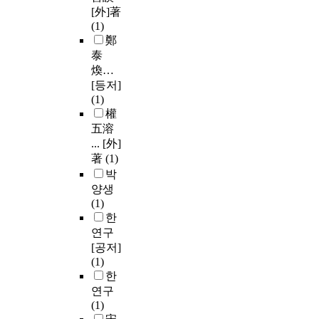
[外]著
(1)
鄭
泰
煥…
[등저]
(1)
權
五溶
... [外]
著
(1)
박
양생
(1)
한
연구
[공저]
(1)
한
연구
(1)