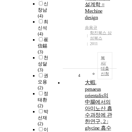
신
설계학 =
창남
Mechine
(4)
design
최
신석
송용규
학진북스 삼
(4)
성북스
崔
2011
信錫
(3)
천
복
사/
성달
대출
(3)
신청
권
4
오용
大蝦,
(2)
penaeus
정
orientalis의
태환
中腸에서의
(2)
아미노산 흡
박
수과정에 관
선재
한연구, 2 :
(2)
glycine 흡수
이