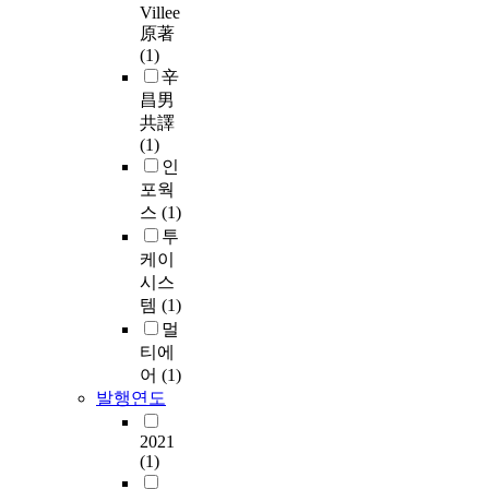
Villee
原著
(1)
辛
昌男
共譯
(1)
인
포웍
스
(1)
투
케이
시스
템
(1)
멀
티에
어
(1)
발행연도
2021
(1)