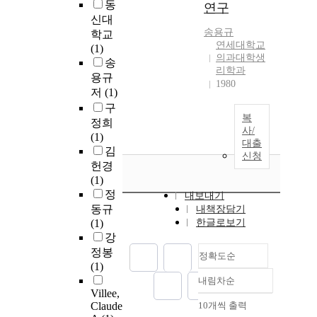
동
연구
신대
송용규
학교
연세대학교
(1)
의과대학생
송
리학과
용규
1980
저
(1)
구
복
정희
사/
(1)
대출
김
신청
헌경
(1)
정
내보내기
동규
내책장담기
(1)
한글로보기
강
정봉
정확도순
(1)
내림차순
정확도
Villee,
순
Claude
10개씩 출력
내림차순
인기도