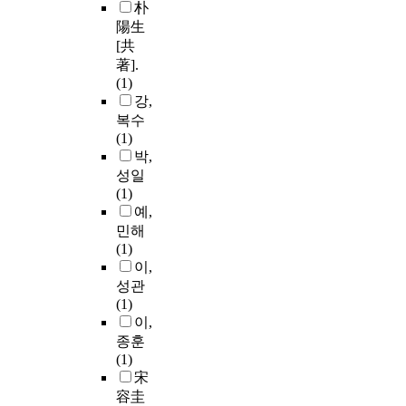
朴
陽生
[共
著].
(1)
강,
복수
(1)
박,
성일
(1)
예,
민해
(1)
이,
성관
(1)
이,
종훈
(1)
宋
容圭