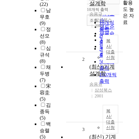
정확도
활용
설계학
(22)
순
도 높
10개씩 출력
남
내림차순
인기도
송용규
은 자
무호
삼성북스
순
조회
료
10개씩
(9)
2002
연도순
출력
정
제목순
20개씩
선모
저자순
복
(8)
출력
발행기
사/
심
30개씩
대출
관순
규석
출력
신청
2
(8)
50개씩
(최신)기계
채
출력
설계학
두병
100개씩
(7)
출력
송용규
宋
삼성북스
容圭
2001
(5)
김
복
종득
사/
(5)
대출
백
신청
3
승렬
(최신) 기계
(5)