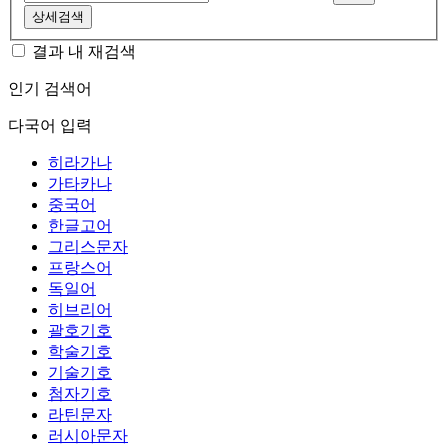
상세검색
결과 내 재검색
인기 검색어
다국어 입력
히라가나
가타카나
중국어
한글고어
그리스문자
프랑스어
독일어
히브리어
괄호기호
학술기호
기술기호
첨자기호
라틴문자
러시아문자