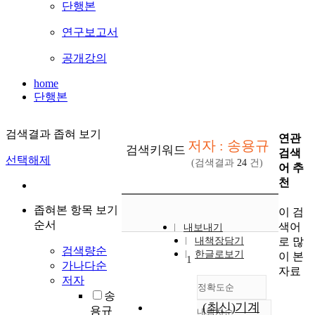
단행본
연구보고서
공개강의
home
단행본
검색결과 좁혀 보기
연관
저자 : 송용규
검색키워드
검색
선택해제
(검색결과
24
건)
어 추
천
좁혀본 항목 보기
이 검
순서
색어
내보내기
로 많
내책장담기
검색량순
한글로보기
이 본
1
가나다순
자료
저자
정확도순
송
(최신)기계
용규
내림차순