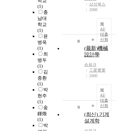
학교
삼성북스
(1)
2008
충
남대
복
학교
사/
(1)
대출
윤
신청
8
병욱
(最新)機械
(1)
최
設計學
병두
송용규
(1)
三星實業
김
2000
종환
(1)
박
복
사/
현주
대출
(1)
신청
金
9
鍾煥
(최신) 기계
(1)
설계학
박
송용규