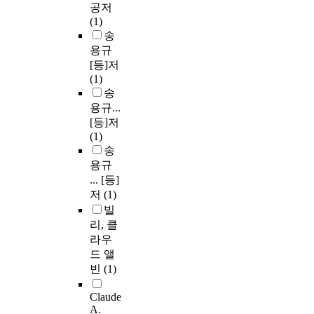
공저
(1)
송
용규
[등]저
(1)
송
용규...
[등]저
(1)
송
용규
... [등]
저
(1)
빌
리, 클
라우
드 앨
빈
(1)
Claude
A.