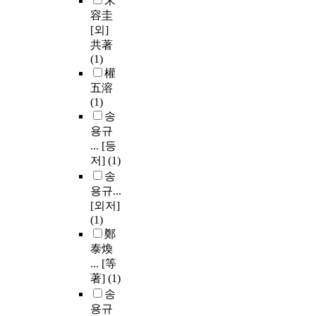
宋
容圭
[외]
共著
(1)
權
五溶
(1)
송
용규
... [등
저]
(1)
송
용규...
[외저]
(1)
鄭
泰煥
... [等
著]
(1)
송
용규