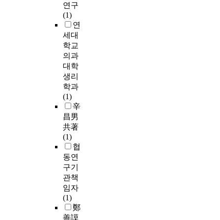
연구
(1)
연
세대
학교
의과
대학
생리
학과
(1)
辛
昌男
共著
(1)
협
동연
구기
관책
임자
(1)
鄭
善謨