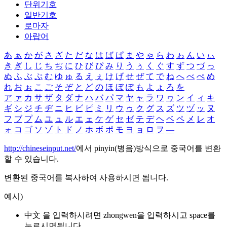
단위기호
일반기호
로마자
아랍어
あ
ぁ
か
が
さ
ざ
た
だ
な
は
ば
ぱ
ま
や
ゃ
ら
わ
ゎ
ん
い
ぃ
き
ぎ
し
じ
ち
ぢ
に
ひ
び
ぴ
み
り
う
ぅ
く
ぐ
す
ず
つ
づ
っ
ぬ
ふ
ぶ
ぷ
む
ゆ
ゅ
る
え
ぇ
け
げ
せ
ぜ
て
で
ね
へ
べ
ぺ
め
れ
お
ぉ
こ
ご
そ
ぞ
と
ど
の
ほ
ぼ
ぽ
も
よ
ょ
ろ
を
ア
ァ
カ
サ
ザ
タ
ダ
ナ
ハ
バ
パ
マ
ヤ
ャ
ラ
ワ
ヮ
ン
イ
ィ
キ
ギ
シ
ジ
チ
ヂ
ニ
ヒ
ビ
ピ
ミ
リ
ウ
ゥ
ク
グ
ス
ズ
ツ
ヅ
ッ
ヌ
フ
ブ
プ
ム
ユ
ュ
ル
エ
ェ
ケ
ゲ
セ
ゼ
テ
デ
ヘ
ベ
ペ
メ
レ
オ
ォ
コ
ゴ
ソ
ゾ
ト
ド
ノ
ホ
ボ
ポ
モ
ヨ
ョ
ロ
ヲ
―
http://chineseinput.net/
에서 pinyin(병음)방식으로 중국어를 변환
할 수 있습니다.
변환된 중국어를 복사하여 사용하시면 됩니다.
예시)
中文 을 입력하시려면
zhongwen
을 입력하시고 space를
누르시면됩니다.