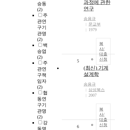
과정에 관한
승동
연구
(2)
주
송용규
관연
문교부
구기
1979
관명
(2)
복
백
사/
승엽
대출
(2)
신청
5
주
(최신) 기계
관연
설계학
구책
임자
송용규
(2)
삼성북스
협
2007
동연
구기
복
관명
사/
(2)
대출
강
신청
6
동명