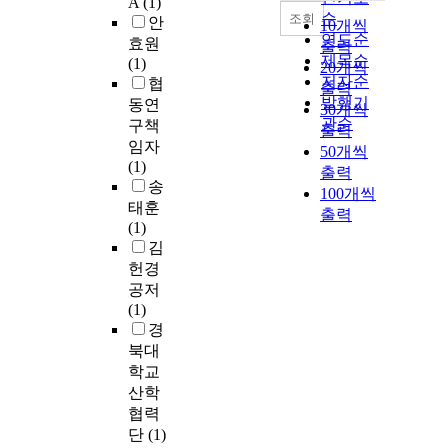
A
(1)
순
조회
안
10개씩
연도순
효원
출력
제목순
(1)
20개씩
저자순
협
출력
발행기
동연
30개씩
관순
구책
출력
임자
50개씩
(1)
출력
송
100개씩
태훈
출력
(1)
김
헌경
공저
(1)
경
북대
학교
산학
협력
단
(1)