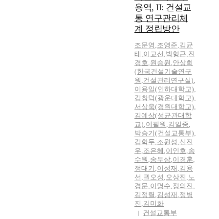
용역, II: 건설교
통 연구관리체
계 정립방안
조문영
,
조영준
,
김균
태
,
이교선
,
박형근
,
진
경호
,
원승원
,
안상희
(한국건설기술연구
원
,
건설관리연구실)
,
이용일(인하대학교)
,
김창덕(광운대학교)
,
서상욱(경원대학교)
,
김예상(성균관대학
교)
,
이필원
,
김일중
,
박승기(건설교통부)
,
김학두
,
조원성
,
신진
우
,
조은혜
,
이인호
,
송
수원
,
송두삼
,
이경훈
,
정대기
,
이성재
,
김용
선
,
권오성
,
오상진
,
노
경문
,
이명수
,
정의진
,
김정렬
,
김성재
,
정병
진
,
김미화
건설교통부