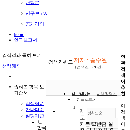
단행본
연구보고서
공개강의
home
연구보고서
검색결과 좁혀 보기
연
저자 : 송수원
검색키워드
관
선택해제
(검색결과
9
건)
검
색
어
좁혀본 항목 보
추
기순서
천
내보내기
내책장담기
한글로보기
검색량순
이
1
가나다순
제
검
정확도순
발행기관
로
색
카본 그린홈 실
내림차순
어
정확도
한국