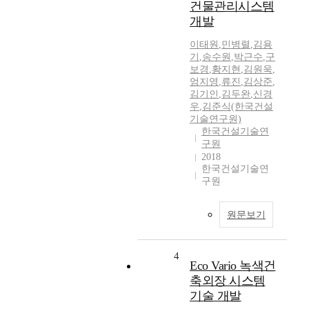
건물관리시스템
개발
이태원
,
민병렬
,
김용
기
,
송수원
,
박근수
,
구
보경
,
황지현
,
김원욱
,
엄지영
,
류진
,
김상준
,
김기인
,
김두완
,
신경
우
,
김준식(한국건설
기술연구원)
한국건설기술연
구원
2018
한국건설기술연
구원
원문보기
4
Eco Vario 녹색건
축외장 시스템
기술 개발