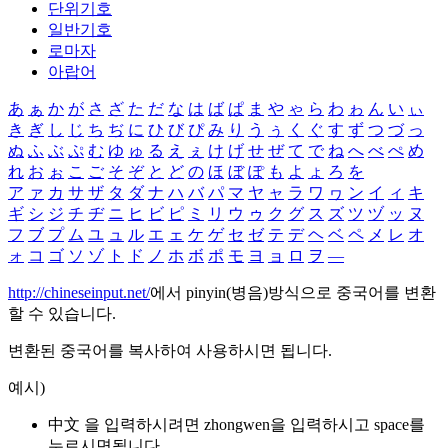
단위기호
일반기호
로마자
아랍어
あ
ぁ
か
が
さ
ざ
た
だ
な
は
ば
ぱ
ま
や
ゃ
ら
わ
ゎ
ん
い
ぃ
き
ぎ
し
じ
ち
ぢ
に
ひ
び
ぴ
み
り
う
ぅ
く
ぐ
す
ず
つ
づ
っ
ぬ
ふ
ぶ
ぷ
む
ゆ
ゅ
る
え
ぇ
け
げ
せ
ぜ
て
で
ね
へ
べ
ぺ
め
れ
お
ぉ
こ
ご
そ
ぞ
と
ど
の
ほ
ぼ
ぽ
も
よ
ょ
ろ
を
ア
ァ
カ
サ
ザ
タ
ダ
ナ
ハ
バ
パ
マ
ヤ
ャ
ラ
ワ
ヮ
ン
イ
ィ
キ
ギ
シ
ジ
チ
ヂ
ニ
ヒ
ビ
ピ
ミ
リ
ウ
ゥ
ク
グ
ス
ズ
ツ
ヅ
ッ
ヌ
フ
ブ
プ
ム
ユ
ュ
ル
エ
ェ
ケ
ゲ
セ
ゼ
テ
デ
ヘ
ベ
ペ
メ
レ
オ
ォ
コ
ゴ
ソ
ゾ
ト
ド
ノ
ホ
ボ
ポ
モ
ヨ
ョ
ロ
ヲ
―
http://chineseinput.net/
에서 pinyin(병음)방식으로 중국어를 변환
할 수 있습니다.
변환된 중국어를 복사하여 사용하시면 됩니다.
예시)
中文 을 입력하시려면
zhongwen
을 입력하시고 space를
누르시면됩니다.