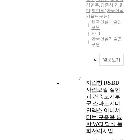
김민주
,
김종성
,
김효
민
,
제민희(한국건설
기술연구원)
한국건설기술연
구원
2018
한국건설기술연
구원
원문보기
7
자립형 R&BD
사업모델 실현
과 건축도시부
문 스마트시티
인덱스 이니셔
티브 구축을 통
한 WCI 달성 특
화전략사업