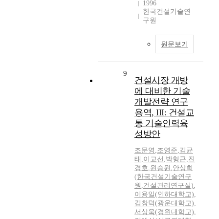
1996
한국건설기술연
구원
원문보기
9
건설시장 개방
에 대비한 기술
개발전략 연구
용역, III: 건설교
통 기술인력육
성방안
조문영
,
조영준
,
김균
태
,
이교선
,
박형근
,
진
경호
,
원승원
,
안상희
(한국건설기술연구
원
,
건설관리연구실)
,
이용일(인하대학교)
,
김창덕(광운대학교)
,
서상욱(경원대학교)
,