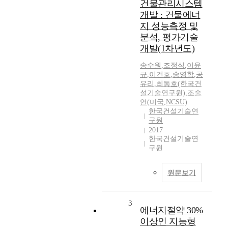
건물관리시스템
개발 : 건물에너
지 성능측정 및
분석, 평가기술
개발(1차년도)
송수원
,
조정식
,
이윤
규
,
이건호
,
송영학
,
공
유리
,
최동호(한국건
설기술연구원)
,
조술
연(미국
,
NCSU)
한국건설기술연
구원
2017
한국건설기술연
구원
원문보기
3
에너지절약 30%
이상인 지능형