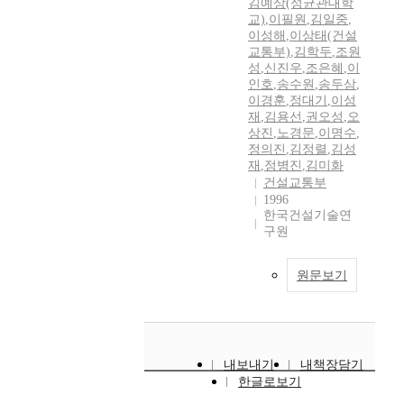
김예상(성균관대학
교)
,
이필원
,
김일중
,
이성해
,
이상태(건설
교통부)
,
김학두
,
조원
성
,
신진우
,
조은혜
,
이
인호
,
송수원
,
송두삼
,
이경훈
,
정대기
,
이성
재
,
김용선
,
권오성
,
오
상진
,
노경문
,
이명수
,
정의진
,
김정렬
,
김성
재
,
정병진
,
김미화
건설교통부
1996
한국건설기술연
구원
원문보기
내보내기
내책장담기
한글로보기