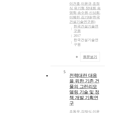
이건호
,
이윤규
,
조정
식
,
유기형
,
장대희
,
송
영학
,
송수원
,
신상희
,
이혜린
,
김기태(한국
건설기술연구원)
한국건설기술연
구원
2017
한국건설기술연
구원
원문보기
5
전력대란 대응
을 위한 기존 건
물의 그린리모
델링 기술 및 정
책 개발 기획연
구
조동우
,
강재식
,
이윤