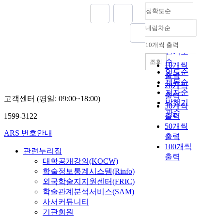
정확도순
내림차순
정확도
순
10개씩 출력
내림차순
인기도
순
조회
10개씩
연도순
출력
제목순
20개씩
저자순
출력
고객센터 (평일: 09:00~18:00)
발행기
30개씩
관순
1599-3122
출력
50개씩
ARS 번호안내
출력
100개씩
관련누리집
출력
대학공개강의(KOCW)
학술정보통계시스템(Rinfo)
외국학술지지원센터(FRIC)
학술관계분석서비스(SAM)
사서커뮤니티
기관회원