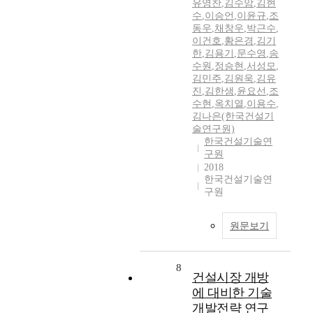
유영찬
,
김수암
,
김현
수
,
이승언
,
이윤규
,
조
동우
,
채창우
,
박근수
,
이건호
,
황은경
,
김기
한
,
김용기
,
문수영
,
송
수원
,
정승현
,
서성모
,
김민주
,
김원욱
,
김유
진
,
김한샘
,
윤요선
,
조
수현
,
옥치열
,
이용수
,
김나은(한국건설기
술연구원)
한국건설기술연
구원
2018
한국건설기술연
구원
원문보기
8
건설시장 개방
에 대비한 기술
개발전략 연구