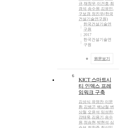
규
,
채창우
,
이건호
,
최
경석
,
송수원
,
김유민
,
구보경
,
정진우(한국
건설기술연구원)
한국건설기술연
구원
2017
한국건설기술연
구원
원문보기
6
KICT 스마트시
티 인덱스 프레
임워크 구축
김성식
,
유영찬
,
이문
환
,
김병곤
,
백남철
,
변
상철
,
오윤석
,
임성한
,
강태욱
,
김용기
,
송수
원
,
정승현
,
박현석
,
심
승보
,
전찬준
,
최상일
,