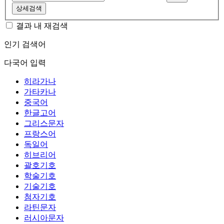
상세검색
결과 내 재검색
인기 검색어
다국어 입력
히라가나
가타카나
중국어
한글고어
그리스문자
프랑스어
독일어
히브리어
괄호기호
학술기호
기술기호
첨자기호
라틴문자
러시아문자