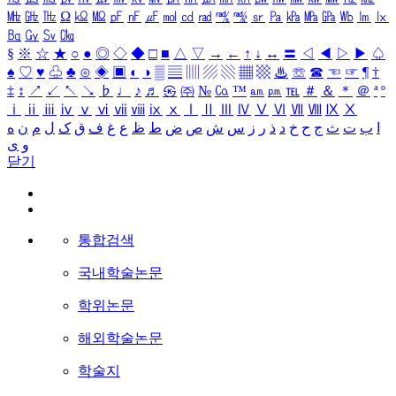
㎒
㎓
㎔
Ω
㏀
㏁
㎊
㎋
㎌
㏖
㏅
㎭
㎮
㎯
㏛
㎩
㎪
㎫
㎬
㏝
㏐
㏓
㏃
㏉
㏜
㏆
§
※
☆
★
○
●
◎
◇
◆
□
■
△
▽
→
←
↑
↓
↔
〓
◁
◀
▷
▶
♤
♠
♡
♥
♧
♣
⊙
◈
▣
◐
◑
▒
▤
▥
▨
▧
▦
▩
♨
☏
☎
☜
☞
¶
†
‡
↕
↗
↙
↖
↘
♭
♩
♪
♬
㉿
㈜
№
㏇
™
㏂
㏘
℡
＃
＆
＊
＠
ª
º
ⅰ
ⅱ
ⅲ
ⅳ
ⅴ
ⅵ
ⅶ
ⅷ
ⅸ
ⅹ
Ⅰ
Ⅱ
Ⅲ
Ⅳ
Ⅴ
Ⅵ
Ⅶ
Ⅷ
Ⅸ
Ⅹ
ا
ب
ت
ث
ج
ح
خ
د
ذ
ر
ز
س
ش
ص
ض
ط
ظ
ع
غ
ف
ق
ک
ل
م
ن
ه
و
ی
닫기
통합검색
국내학술논문
학위논문
해외학술논문
학술지