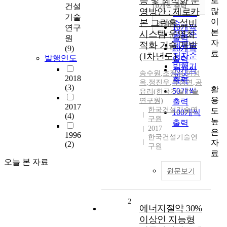
증 및 최적화 운
로
순
건설
10개씩 출력
내림차순
많
영방안 : 제로카
인기도
기술
이
본 그린홈 설비
순
조회
10개씩
연구
본
시스템 운영최
연도순
출력
원
자
적화 기술 개발
제목순
(9)
20개씩
료
(1차년도)
저자순
발행연도
출력
발행기
30개씩
송수원
,
조정식
,
이성
관순
2018
출력
옥
,
정진우
,
유정연
,
공
(3)
활
50개씩
유리(한국건설기술
용
연구원)
출력
2017
한국건설기술연
도
100개씩
(4)
구원
높
출력
2017
은
1996
한국건설기술연
자
(2)
구원
료
오늘 본 자료
원문보기
2
에너지절약 30%
이상인 지능형