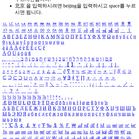
北京 을 입력하시려면
beijing
을 입력하시고 space를 누르
시면 됩니다.
ㅥ
ㅦ
ㅧ
ㅨ
ㅩ
ㅪ
ㅫ
ㅬ
ㅭ
ㅮ
ㅯ
ㅰ
ㅱ
ㅲ
ㅳ
ㅴ
ㅵ
ㅶ
ㅷ
ㅸ
ㅹ
ㅺ
ㅻ
ㅼ
ㅽ
ㅾ
ㅿ
ㆀ
ㆁ
ㆂ
ㆃ
ㆄ
ㆅ
ㆆ
ㆇ
ㆈ
ㆉ
ㆊ
ㆋ
ㆌ
ㆍ
ㆎ
Α
Β
Γ
Δ
Ε
Ζ
Η
Θ
Ι
Κ
Λ
Μ
Ν
Ξ
Ο
Π
Ρ
Σ
Τ
Υ
Φ
Χ
Ψ
Ω
α
β
γ
δ
ε
ζ
η
θ
ι
κ
λ
μ
ν
ξ
ο
π
ρ
σ
τ
υ
φ
χ
ψ
ω
á
à
Á
À
é
è
É
È
ç
Ç
ê
Ä
Ö
Ü
ä
ö
ü
ß
ְ
ֳ
ֲ
ֱ
ָ
ַ
ֵ
ֶ
ִ
ֹ
ּ
ֻ
ׂ
ׁ
ּ
ב
ה
נ
מ
צ
ת
ץ
ש
ד
ג
כ
ע
י
ח
ל
ך
ף
ק
ר
א
ט
ו
ן
ם
פ
‘
’
“
”
〔
〕
〈
〉
「
」
『
』
【
】
＂
（
）
［
］
｛
｝
±
×
÷
≠
≤
≥
∞
∴
♂
♀
∠
⊥
⌒
∂
∇
≡
≒
≪
≫
√
∽
∝
∵
∫
∬
∈
∋
⊆
⊇
⊂
⊃
∪
∩
∧
∨
￢
⇒
⇔
∀
∃
∮
∑
∏
＋
－
＜
＝
＞
、
。
·
‥
…
¨
〃
―
∥
＼
∼
´
～
ˇ
˘
˝
˚
˙
¸
˛
¡
¿
ː
！
＇
，
．
／
：
；
？
＾
＿
｀
｜
½
⅓
⅔
¼
¾
⅛
⅜
⅝
⅞
¹
²
³
⁴
ⁿ
₁
₂
₃
₄
Æ
Ð
Ħ
Ĳ
Ł
Ø
Œ
Þ
Ŧ
Ŋ
æ
đ
ð
ħ
ı
ĳ
ĸ
ŀ
ł
ø
œ
ß
þ
ŧ
ŋ
ŉ
А
Б
В
Г
Д
Е
Ё
Ж
З
И
Й
К
Л
М
Н
О
П
Р
С
Т
У
Ф
Х
Ц
Ч
Ш
Щ
Ъ
Ы
Ь
Э
Ю
Я
а
б
в
г
д
е
ё
ж
з
и
й
к
л
м
н
о
п
р
с
т
у
ф
х
ц
ч
ш
щ
ъ
ы
ь
э
ю
я
′
″
℃
Å
￠
￡
￥
¤
℉
‰
＄
％
Ｆ
￦
㎕
㎖
㎗
ℓ
㎘
㏄
㎣
㎤
㎥
㎦
㎙
㎚
㎛
㎜
㎝
㎞
㎟
㎠
㎡
㎢
㏊
㎍
㎎
㎏
㏏
㎈
㎉
㏈
㎧
㎨
㎰
㎱
㎲
㎳
㎴
㎵
㎶
㎷
㎸
㎹
㎀
㎁
㎂
㎃
㎄
㎺
㎻
㎽
㎾
㎿
㎐
㎑