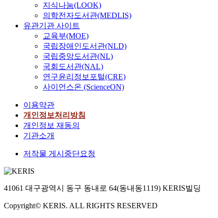
지식나눔(LOOK)
의학전자도서관(MEDLIS)
유관기관 사이트
교육부(MOE)
국립장애인도서관(NLD)
국립중앙도서관(NL)
국회도서관(NAL)
연구윤리정보포털(CRE)
사이언스온 (ScienceON)
이용약관
개인정보처리방침
개인정보 재동의
기관소개
저작물 게시중단요청
41061 대구광역시 동구 동내로 64(동내동1119) KERIS빌딩
Copyright© KERIS. ALL RIGHTS RESERVED