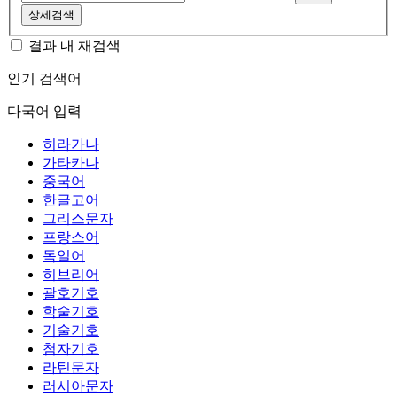
상세검색
결과 내 재검색
인기 검색어
다국어 입력
히라가나
가타카나
중국어
한글고어
그리스문자
프랑스어
독일어
히브리어
괄호기호
학술기호
기술기호
첨자기호
라틴문자
러시아문자