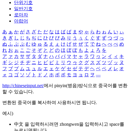
단위기호
일반기호
로마자
아랍어
あ
ぁ
か
が
さ
ざ
た
だ
な
は
ば
ぱ
ま
や
ゃ
ら
わ
ゎ
ん
い
ぃ
き
ぎ
し
じ
ち
ぢ
に
ひ
び
ぴ
み
り
う
ぅ
く
ぐ
す
ず
つ
づ
っ
ぬ
ふ
ぶ
ぷ
む
ゆ
ゅ
る
え
ぇ
け
げ
せ
ぜ
て
で
ね
へ
べ
ぺ
め
れ
お
ぉ
こ
ご
そ
ぞ
と
ど
の
ほ
ぼ
ぽ
も
よ
ょ
ろ
を
ア
ァ
カ
サ
ザ
タ
ダ
ナ
ハ
バ
パ
マ
ヤ
ャ
ラ
ワ
ヮ
ン
イ
ィ
キ
ギ
シ
ジ
チ
ヂ
ニ
ヒ
ビ
ピ
ミ
リ
ウ
ゥ
ク
グ
ス
ズ
ツ
ヅ
ッ
ヌ
フ
ブ
プ
ム
ユ
ュ
ル
エ
ェ
ケ
ゲ
セ
ゼ
テ
デ
ヘ
ベ
ペ
メ
レ
オ
ォ
コ
ゴ
ソ
ゾ
ト
ド
ノ
ホ
ボ
ポ
モ
ヨ
ョ
ロ
ヲ
―
http://chineseinput.net/
에서 pinyin(병음)방식으로 중국어를 변환
할 수 있습니다.
변환된 중국어를 복사하여 사용하시면 됩니다.
예시)
中文 을 입력하시려면
zhongwen
을 입력하시고 space를
누르시면됩니다.