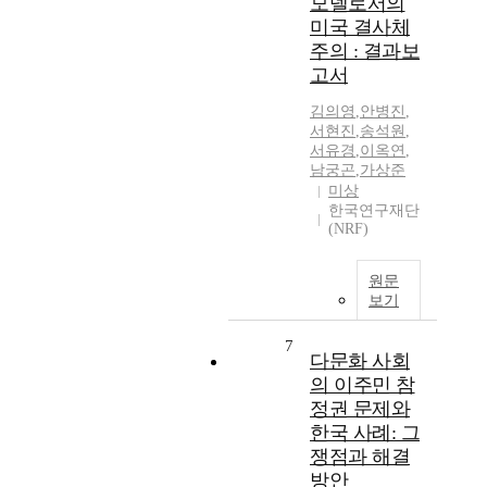
모델로서의
미국 결사체
주의 : 결과보
고서
김의영
,
안병진
,
서현진
,
송석원
,
서유경
,
이옥연
,
남궁곤
,
가상준
미상
한국연구재단
(NRF)
원문
보기
7
다문화 사회
의 이주민 참
정권 문제와
한국 사례: 그
쟁점과 해결
방안