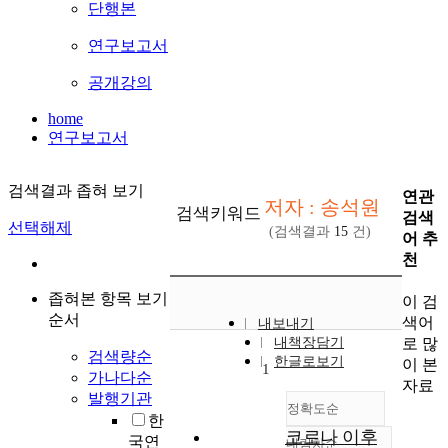
단행본
연구보고서
공개강의
home
연구보고서
검색결과 좁혀 보기
연관
저자 : 송석원
검색키워드
검색
선택해제
(검색결과
15
건)
어 추
천
좁혀본 항목 보기
이 검
순서
색어
내보내기
로 많
내책장담기
검색량순
한글로보기
이 본
1
가나다순
자료
발행기관
정확도순
한
코로나 이후
국연
내림차순