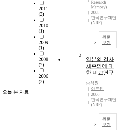
Research
Memory)
2011
2008
(3)
한국연구재단
(NRF)
2010
(1)
원문
2009
보기
(1)
3
일본의 결사
2008
(2)
체주의에 대
한 비교연구
2006
(2)
송석원
아르케
오늘 본 자료
2006
한국연구재단
(NRF)
원문
보기