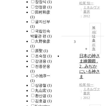
장장식
(1)
松尾 恒一
안정윤
(1)
ミネルヴァ
書房
田村和彦
2012
(1)
굴지신부
(1)
복
국립민속
사/
박물관 편
(1)
대
출
久野俊彦
3
신
(1)
청
原聖
(1)
日本の神さ
조숙정
(1)
ま繪圖鑑 .
강권용
(1)
2 , みぢか
전중문웅
(1)
にいる神さ
小池淳一
ま
(1)
松尾 恒一
상광철
(1)
ミネルヴァ
丸山宏
(1)
書房
환산굉
(1)
2012
김호걸
(1)