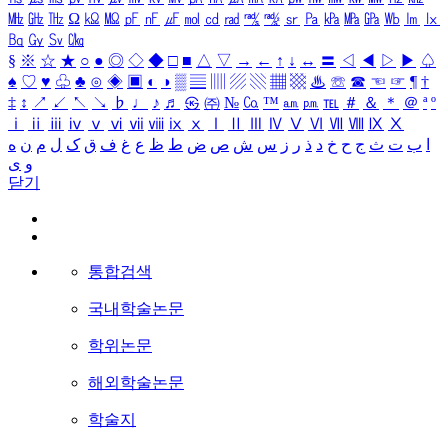
㎒
㎓
㎔
Ω
㏀
㏁
㎊
㎋
㎌
㏖
㏅
㎭
㎮
㎯
㏛
㎩
㎪
㎫
㎬
㏝
㏐
㏓
㏃
㏉
㏜
㏆
§
※
☆
★
○
●
◎
◇
◆
□
■
△
▽
→
←
↑
↓
↔
〓
◁
◀
▷
▶
♤
♠
♡
♥
♧
♣
⊙
◈
▣
◐
◑
▒
▤
▥
▨
▧
▦
▩
♨
☏
☎
☜
☞
¶
†
‡
↕
↗
↙
↖
↘
♭
♩
♪
♬
㉿
㈜
№
㏇
™
㏂
㏘
℡
＃
＆
＊
＠
ª
º
ⅰ
ⅱ
ⅲ
ⅳ
ⅴ
ⅵ
ⅶ
ⅷ
ⅸ
ⅹ
Ⅰ
Ⅱ
Ⅲ
Ⅳ
Ⅴ
Ⅵ
Ⅶ
Ⅷ
Ⅸ
Ⅹ
ا
ب
ت
ث
ج
ح
خ
د
ذ
ر
ز
س
ش
ص
ض
ط
ظ
ع
غ
ف
ق
ک
ل
م
ن
ه
و
ی
닫기
통합검색
국내학술논문
학위논문
해외학술논문
학술지