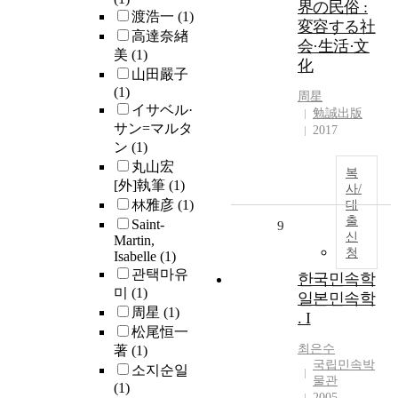
界の民俗 :
渡浩一
(1)
変容する社
高達奈緖
会·生活·文
美
(1)
化
山田嚴子
(1)
周星
イサベル·
勉誠出版
サン=マルタ
2017
ン
(1)
丸山宏
복
[外]執筆
(1)
사/
林雅彦
(1)
대
출
Saint-
9
신
Martin,
청
Isabelle
(1)
관택마유
한국민속학
미
(1)
일본민속학
周星
(1)
. I
松尾恒一
최은수
著
(1)
국립민속박
소지순일
물관
(1)
2005