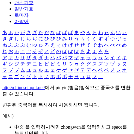
단위기호
일반기호
로마자
아랍어
あ
ぁ
か
が
さ
ざ
た
だ
な
は
ば
ぱ
ま
や
ゃ
ら
わ
ゎ
ん
い
ぃ
き
ぎ
し
じ
ち
ぢ
に
ひ
び
ぴ
み
り
う
ぅ
く
ぐ
す
ず
つ
づ
っ
ぬ
ふ
ぶ
ぷ
む
ゆ
ゅ
る
え
ぇ
け
げ
せ
ぜ
て
で
ね
へ
べ
ぺ
め
れ
お
ぉ
こ
ご
そ
ぞ
と
ど
の
ほ
ぼ
ぽ
も
よ
ょ
ろ
を
ア
ァ
カ
サ
ザ
タ
ダ
ナ
ハ
バ
パ
マ
ヤ
ャ
ラ
ワ
ヮ
ン
イ
ィ
キ
ギ
シ
ジ
チ
ヂ
ニ
ヒ
ビ
ピ
ミ
リ
ウ
ゥ
ク
グ
ス
ズ
ツ
ヅ
ッ
ヌ
フ
ブ
プ
ム
ユ
ュ
ル
エ
ェ
ケ
ゲ
セ
ゼ
テ
デ
ヘ
ベ
ペ
メ
レ
オ
ォ
コ
ゴ
ソ
ゾ
ト
ド
ノ
ホ
ボ
ポ
モ
ヨ
ョ
ロ
ヲ
―
http://chineseinput.net/
에서 pinyin(병음)방식으로 중국어를 변환
할 수 있습니다.
변환된 중국어를 복사하여 사용하시면 됩니다.
예시)
中文 을 입력하시려면
zhongwen
을 입력하시고 space를
누르시면됩니다.