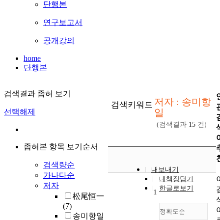
단행본
연구보고서
공개강의
home
단행본
검색결과 좁혀 보기
저자 : 송미항
검색키워드
일
선택해제
(검색결과
15
건)
좁혀본 항목 보기순서
검색량순
내보내기
가나다순
내책장담기
저자
한글로보기
1
松尾恒一
(7)
정확도순
송미항일