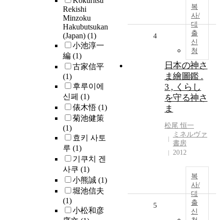
Kokuritsu
복
Rekishi
사/
Minzoku
대
Hakubutsukan
출
(Japan)
(1)
4
신
小池淳一
청
編
(1)
日本の神さ
古家信平
ま繪圖鑑 .
(1)
후루이에
3 , くらし
신페
(1)
を守る神さ
俵木悟
(1)
ま
菊池健策
松尾 恒一
(1)
ミネルヴァ
효키 사토
書房
루
(1)
2012
기쿠치 겐
사쿠
(1)
복
小熊誠
(1)
사/
堀池信夫
대
(1)
출
5
小松和彦
신