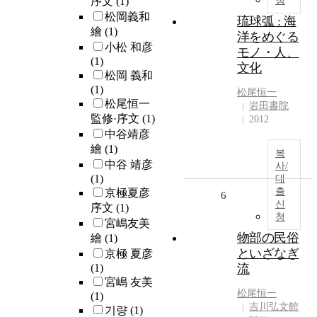
序文
(1)
청
松岡義和
琉球弧 : 海
繪
(1)
洋をめぐる
小松 和彦
モノ・人、
(1)
文化
松岡 義和
(1)
松尾恒一
松尾恒一
岩田書院
監修·序文
(1)
2012
中谷靖彦
繪
(1)
복
中谷 靖彦
사/
(1)
대
출
京極夏彦
6
신
序文
(1)
청
宮嶋友美
物部の民俗
繪
(1)
といざなぎ
京極 夏彦
(1)
流
宮嶋 友美
松尾恒一
(1)
吉川弘文館
기량
(1)