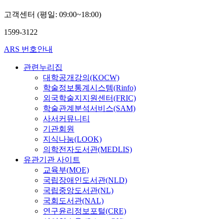
고객센터 (평일: 09:00~18:00)
1599-3122
ARS 번호안내
관련누리집
대학공개강의(KOCW)
학술정보통계시스템(Rinfo)
외국학술지지원센터(FRIC)
학술관계분석서비스(SAM)
사서커뮤니티
기관회원
지식나눔(LOOK)
의학전자도서관(MEDLIS)
유관기관 사이트
교육부(MOE)
국립장애인도서관(NLD)
국립중앙도서관(NL)
국회도서관(NAL)
연구윤리정보포털(CRE)