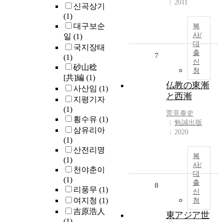
2011
신곡상기
(1)
대구보순
복
사/
일
(1)
대
국지장태
출
7
(1)
신
砂山稔
청
[共]編
(1)
仏教の東漸
사산임
(1)
と西漸
지평기자
(1)
荒見泰史
횡수유
(1)
勉誠出版
삼유리아
2020
(1)
산전리명
복
(1)
사/
천야춘이
대
(1)
출
8
리풍무
(1)
신
여지청
(1)
청
吉原浩人
東アジア世
(1)