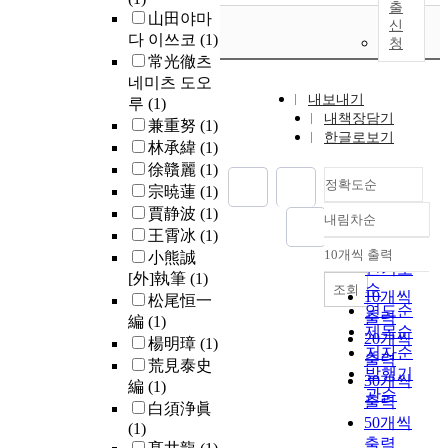
출
山田야마
신
다 이쓰코
(1)
청
常光徹츠
네미츠 도오
내보내기
루
(1)
내책장담기
兼重努
(1)
한글로보기
林承緯
(1)
徐贛麗
(1)
정확도순
宗暁蓮
(1)
賈静波
(1)
내림차순
정확도
王霄冰
(1)
순
10개씩 출력
小熊誠
내림차순
인기도
[外]執筆
(1)
순
조회
10개씩
松尾恒一
연도순
출력
編
(1)
제목순
20개씩
楊明璋
(1)
저자순
출력
荒見泰史
발행기
30개씩
編
(1)
관순
출력
白須浄眞
50개씩
(1)
출력