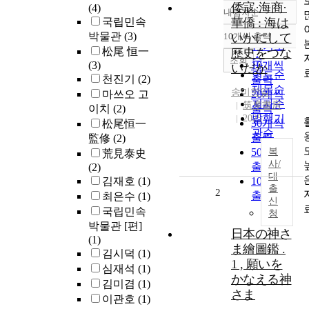
倭寇·海商·
(4)
내림차순
정확도
국립민속
華僑 : 海は
순
박물관
(3)
10개씩 출력
いかにして
내림차순
인기도
松尾 恒一
歷史をつな
순
조회
(3)
10개씩
いだか
연도순
천진기
(2)
출력
제목순
송미항일
마쓰오 고
20개씩
저자순
筑摩書房
이치
(2)
출력
발행기
2025
30개씩
松尾恒一
관순
출력
監修
(2)
50개씩
복
荒見泰史
사/
출력
(2)
대
김재호
(1)
100개씩
출
2
출력
최은수
(1)
신
국립민속
청
박물관 [편]
日本の神さ
(1)
ま繪圖鑑 .
김시덕
(1)
1 , 願いを
심재석
(1)
かなえる神
김미겸
(1)
さま
이관호
(1)