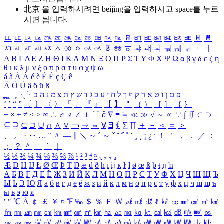
北京 을 입력하시려면
beijing
을 입력하시고 space를 누르
시면 됩니다.
ㅥ
ㅦ
ㅧ
ㅨ
ㅩ
ㅪ
ㅫ
ㅬ
ㅭ
ㅮ
ㅯ
ㅰ
ㅱ
ㅲ
ㅳ
ㅴ
ㅵ
ㅶ
ㅷ
ㅸ
ㅹ
ㅺ
ㅻ
ㅼ
ㅽ
ㅾ
ㅿ
ㆀ
ㆁ
ㆂ
ㆃ
ㆄ
ㆅ
ㆆ
ㆇ
ㆈ
ㆉ
ㆊ
ㆋ
ㆌ
ㆍ
ㆎ
Α
Β
Γ
Δ
Ε
Ζ
Η
Θ
Ι
Κ
Λ
Μ
Ν
Ξ
Ο
Π
Ρ
Σ
Τ
Υ
Φ
Χ
Ψ
Ω
α
β
γ
δ
ε
ζ
η
θ
ι
κ
λ
μ
ν
ξ
ο
π
ρ
σ
τ
υ
φ
χ
ψ
ω
á
à
Á
À
é
è
É
È
ç
Ç
ê
Ä
Ö
Ü
ä
ö
ü
ß
ְ
ֳ
ֲ
ֱ
ָ
ַ
ֵ
ֶ
ִ
ֹ
ּ
ֻ
ׂ
ׁ
ּ
ב
ה
נ
מ
צ
ת
ץ
ש
ד
ג
כ
ע
י
ח
ל
ך
ף
ק
ר
א
ט
ו
ן
ם
פ
‘
’
“
”
〔
〕
〈
〉
「
」
『
』
【
】
＂
（
）
［
］
｛
｝
±
×
÷
≠
≤
≥
∞
∴
♂
♀
∠
⊥
⌒
∂
∇
≡
≒
≪
≫
√
∽
∝
∵
∫
∬
∈
∋
⊆
⊇
⊂
⊃
∪
∩
∧
∨
￢
⇒
⇔
∀
∃
∮
∑
∏
＋
－
＜
＝
＞
、
。
·
‥
…
¨
〃
―
∥
＼
∼
´
～
ˇ
˘
˝
˚
˙
¸
˛
¡
¿
ː
！
＇
，
．
／
：
；
？
＾
＿
｀
｜
½
⅓
⅔
¼
¾
⅛
⅜
⅝
⅞
¹
²
³
⁴
ⁿ
₁
₂
₃
₄
Æ
Ð
Ħ
Ĳ
Ł
Ø
Œ
Þ
Ŧ
Ŋ
æ
đ
ð
ħ
ı
ĳ
ĸ
ŀ
ł
ø
œ
ß
þ
ŧ
ŋ
ŉ
А
Б
В
Г
Д
Е
Ё
Ж
З
И
Й
К
Л
М
Н
О
П
Р
С
Т
У
Ф
Х
Ц
Ч
Ш
Щ
Ъ
Ы
Ь
Э
Ю
Я
а
б
в
г
д
е
ё
ж
з
и
й
к
л
м
н
о
п
р
с
т
у
ф
х
ц
ч
ш
щ
ъ
ы
ь
э
ю
я
′
″
℃
Å
￠
￡
￥
¤
℉
‰
＄
％
Ｆ
￦
㎕
㎖
㎗
ℓ
㎘
㏄
㎣
㎤
㎥
㎦
㎙
㎚
㎛
㎜
㎝
㎞
㎟
㎠
㎡
㎢
㏊
㎍
㎎
㎏
㏏
㎈
㎉
㏈
㎧
㎨
㎰
㎱
㎲
㎳
㎴
㎵
㎶
㎷
㎸
㎹
㎀
㎁
㎂
㎃
㎄
㎺
㎻
㎽
㎾
㎿
㎐
㎑