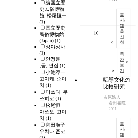
編国立歴
史民俗博物
복
館, 松尾恒一
사/
(1)
대
国立歴史
출
10
民俗博物館
신
(Japan)
(1)
청
상야상사
(1)
목
안정윤
차
[공] 편집
(1)
보
기
小池淳一
고이케, 준이
唱導文化の
치
(1)
比較硏究
마쓰다, 무
吉原浩人
쓰히코
(1)
岩田書院
松尾恒一
2011
마쓰오, 고이
치
(1)
복
內田順子
사/
우치다 준코
대
(1)