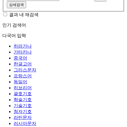
상세검색
결과 내 재검색
인기 검색어
다국어 입력
히라가나
가타카나
중국어
한글고어
그리스문자
프랑스어
독일어
히브리어
괄호기호
학술기호
기술기호
첨자기호
라틴문자
러시아문자