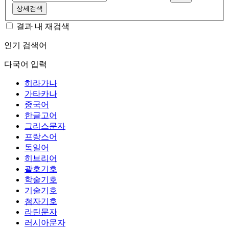
상세검색
결과 내 재검색
인기 검색어
다국어 입력
히라가나
가타카나
중국어
한글고어
그리스문자
프랑스어
독일어
히브리어
괄호기호
학술기호
기술기호
첨자기호
라틴문자
러시아문자