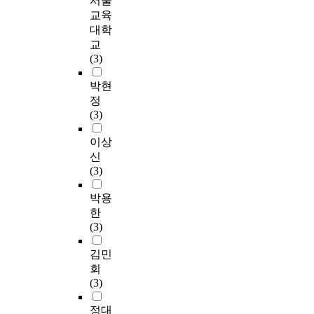
서울
교육
대학
교
(3)
박현
정
(3)
이상
신
(3)
박용
한
(3)
김민
회
(3)
정대