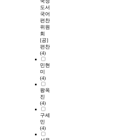
국정
도서
국어
편찬
위원
회
[공]
편찬
(4)
민현
미
(4)
왕옥
진
(4)
구세
민
(4)