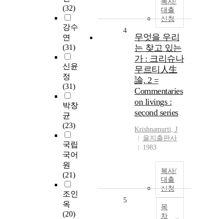
복사/
(32)
대출
신청
강수
4
무엇을 우리
연
(31)
는 찾고 있는
가 : 크리슈나
신윤
무르티人生
정
論, 2 =
(31)
Commentaries
on livings :
박창
second series
균
(23)
Krishnamurti, J
을지출판사
국립
1983
국어
원
복사/
(21)
대출
신청
조인
5
옥
목
(20)
차