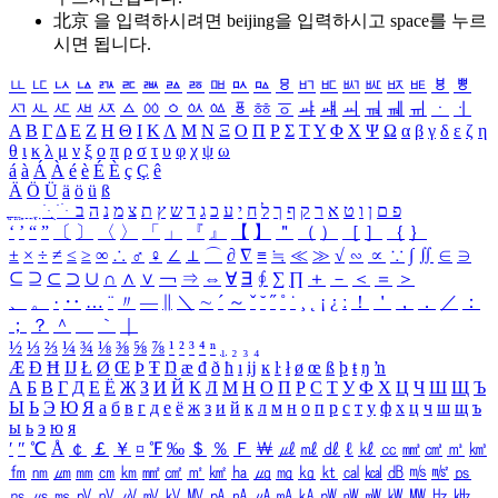
北京 을 입력하시려면
beijing
을 입력하시고 space를 누르
시면 됩니다.
ㅥ
ㅦ
ㅧ
ㅨ
ㅩ
ㅪ
ㅫ
ㅬ
ㅭ
ㅮ
ㅯ
ㅰ
ㅱ
ㅲ
ㅳ
ㅴ
ㅵ
ㅶ
ㅷ
ㅸ
ㅹ
ㅺ
ㅻ
ㅼ
ㅽ
ㅾ
ㅿ
ㆀ
ㆁ
ㆂ
ㆃ
ㆄ
ㆅ
ㆆ
ㆇ
ㆈ
ㆉ
ㆊ
ㆋ
ㆌ
ㆍ
ㆎ
Α
Β
Γ
Δ
Ε
Ζ
Η
Θ
Ι
Κ
Λ
Μ
Ν
Ξ
Ο
Π
Ρ
Σ
Τ
Υ
Φ
Χ
Ψ
Ω
α
β
γ
δ
ε
ζ
η
θ
ι
κ
λ
μ
ν
ξ
ο
π
ρ
σ
τ
υ
φ
χ
ψ
ω
á
à
Á
À
é
è
É
È
ç
Ç
ê
Ä
Ö
Ü
ä
ö
ü
ß
ְ
ֳ
ֲ
ֱ
ָ
ַ
ֵ
ֶ
ִ
ֹ
ּ
ֻ
ׂ
ׁ
ּ
ב
ה
נ
מ
צ
ת
ץ
ש
ד
ג
כ
ע
י
ח
ל
ך
ף
ק
ר
א
ט
ו
ן
ם
פ
‘
’
“
”
〔
〕
〈
〉
「
」
『
』
【
】
＂
（
）
［
］
｛
｝
±
×
÷
≠
≤
≥
∞
∴
♂
♀
∠
⊥
⌒
∂
∇
≡
≒
≪
≫
√
∽
∝
∵
∫
∬
∈
∋
⊆
⊇
⊂
⊃
∪
∩
∧
∨
￢
⇒
⇔
∀
∃
∮
∑
∏
＋
－
＜
＝
＞
、
。
·
‥
…
¨
〃
―
∥
＼
∼
´
～
ˇ
˘
˝
˚
˙
¸
˛
¡
¿
ː
！
＇
，
．
／
：
；
？
＾
＿
｀
｜
½
⅓
⅔
¼
¾
⅛
⅜
⅝
⅞
¹
²
³
⁴
ⁿ
₁
₂
₃
₄
Æ
Ð
Ħ
Ĳ
Ł
Ø
Œ
Þ
Ŧ
Ŋ
æ
đ
ð
ħ
ı
ĳ
ĸ
ŀ
ł
ø
œ
ß
þ
ŧ
ŋ
ŉ
А
Б
В
Г
Д
Е
Ё
Ж
З
И
Й
К
Л
М
Н
О
П
Р
С
Т
У
Ф
Х
Ц
Ч
Ш
Щ
Ъ
Ы
Ь
Э
Ю
Я
а
б
в
г
д
е
ё
ж
з
и
й
к
л
м
н
о
п
р
с
т
у
ф
х
ц
ч
ш
щ
ъ
ы
ь
э
ю
я
′
″
℃
Å
￠
￡
￥
¤
℉
‰
＄
％
Ｆ
￦
㎕
㎖
㎗
ℓ
㎘
㏄
㎣
㎤
㎥
㎦
㎙
㎚
㎛
㎜
㎝
㎞
㎟
㎠
㎡
㎢
㏊
㎍
㎎
㎏
㏏
㎈
㎉
㏈
㎧
㎨
㎰
㎱
㎲
㎳
㎴
㎵
㎶
㎷
㎸
㎹
㎀
㎁
㎂
㎃
㎄
㎺
㎻
㎽
㎾
㎿
㎐
㎑