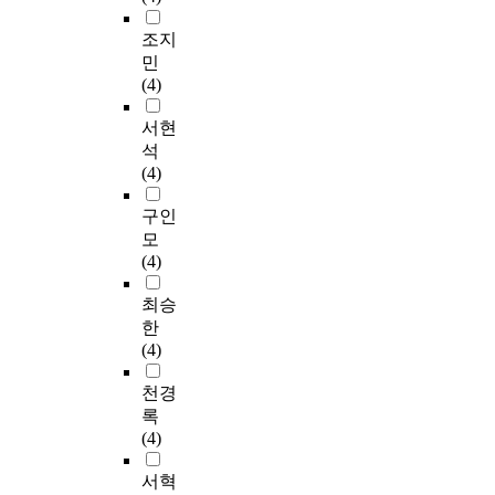
조지
민
(4)
서현
석
(4)
구인
모
(4)
최승
한
(4)
천경
록
(4)
서혁