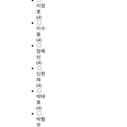
이정
호
(4)
이수
동
(4)
정혜
선
(4)
신헌
재
(4)
박태
호
(4)
박형
우