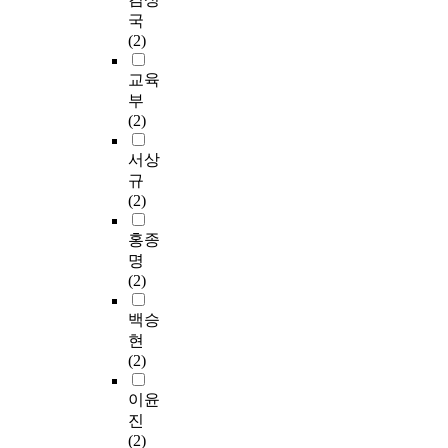
국
(2)
교육
부
(2)
서상
규
(2)
홍종
명
(2)
백승
현
(2)
이윤
진
(2)