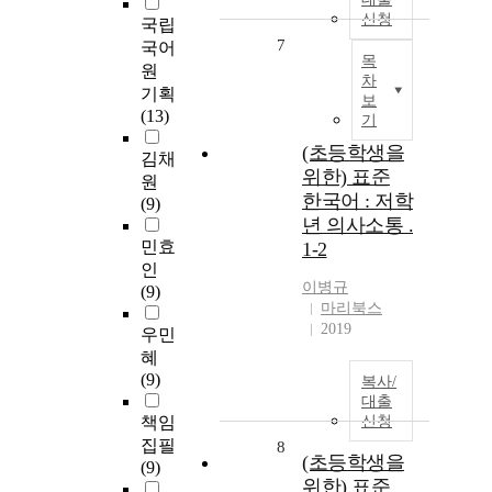
신청
국립
7
국어
목
원
차
기획
보
(13)
기
(초등학생을
김채
위한) 표준
원
한국어 : 저학
(9)
년 의사소통 .
민효
1-2
인
이병규
(9)
마리북스
2019
우민
혜
(9)
복사/
대출
책임
신청
집필
8
(초등학생을
(9)
위한) 표준