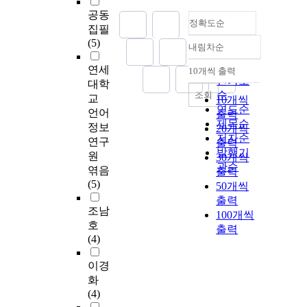
공동
정확도순
집필
(5)
내림차순
정확도
순
연세
10개씩 출력
내림차순
인기도
대학
순
조회
교
10개씩
연도순
언어
출력
제목순
정보
20개씩
저자순
연구
출력
발행기
원
30개씩
관순
엮음
출력
(5)
50개씩
출력
조남
100개씩
호
출력
(4)
이경
화
(4)