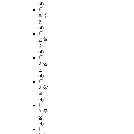
(4)
박주
현
(4)
권혁
준
(4)
이정
은
(4)
이창
덕
(4)
이주
섭
(4)