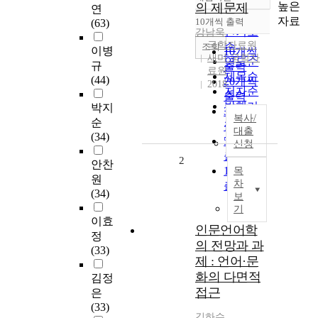
정확도
높은
의 제문제
연
순
자료
10개씩 출력
(63)
내림차순
인기도
강남욱
국학자료원
순
조회
이병
10개씩
새미 국학자
연도순
규
출력
료원
제목순
(44)
20개씩
2018
저자순
출력
발행기
박지
30개씩
복사/
관순
순
출력
대출
(34)
50개씩
신청
출력
2
안찬
100개씩
목
원
차
출력
(34)
보
기
이효
인문언어학
정
의 전망과 과
(33)
제 : 언어·문
화의 다면적
김정
접근
은
(33)
김하수