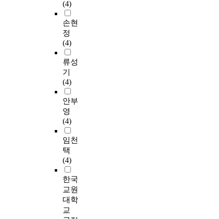
(4)
손현
정
(4)
류성
기
(4)
안부
영
(4)
임천
택
(4)
한국
교원
대학
교