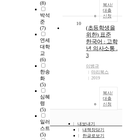
(8)
복사/
대출
박석
신청
준
10
(초등학생을
(7)
위한) 표준
연세
한국어 : 고학
대학
년 의사소통 .
교
3
(6)
이병규
한송
마리북스
화
2019
(5)
복사/
심혜
대출
령
신청
(5)
일러
내보내기
스트
내책장담기
(5)
한글로보기