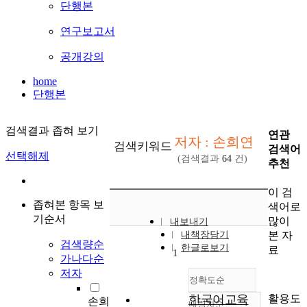
단행본
연구보고서
공개강의
home
단행본
검색결과 좁혀 보기
연관
저자 : 손희연
검색키워드
검색어
선택해제
(검색결과
64
건)
추천
이 검
좁혀본 항목 보
색어로
기순서
많이
내보내기
본 자
내책장담기
검색량순
한글로보기
료
1
가나다순
저자
정확도순
활용도
한국어교육
손희
내림차순