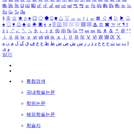
㎒
㎓
㎔
Ω
㏀
㏁
㎊
㎋
㎌
㏖
㏅
㎭
㎮
㎯
㏛
㎩
㎪
㎫
㎬
㏝
㏐
㏓
㏃
㏉
㏜
㏆
§
※
☆
★
○
●
◎
◇
◆
□
■
△
▽
→
←
↑
↓
↔
〓
◁
◀
▷
▶
♤
♠
♡
♥
♧
♣
⊙
◈
▣
◐
◑
▒
▤
▥
▨
▧
▦
▩
♨
☏
☎
☜
☞
¶
†
‡
↕
↗
↙
↖
↘
♭
♩
♪
♬
㉿
㈜
№
㏇
™
㏂
㏘
℡
＃
＆
＊
＠
ª
º
ⅰ
ⅱ
ⅲ
ⅳ
ⅴ
ⅵ
ⅶ
ⅷ
ⅸ
ⅹ
Ⅰ
Ⅱ
Ⅲ
Ⅳ
Ⅴ
Ⅵ
Ⅶ
Ⅷ
Ⅸ
Ⅹ
ا
ب
ت
ث
ج
ح
خ
د
ذ
ر
ز
س
ش
ص
ض
ط
ظ
ع
غ
ف
ق
ک
ل
م
ن
ه
و
ی
닫기
통합검색
국내학술논문
학위논문
해외학술논문
학술지