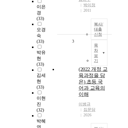
박이정
이은
2011
경
(33)
복사/
오경
대출
신청
숙
(33)
3
목
차
박유
보
현
기
(33)
(2022 개정 교
육과정을 담
김세
현
은) 초등 국
(33)
어과 교육의
이해
이현
진
이병규
(32)
집문당
2026
박혜
연