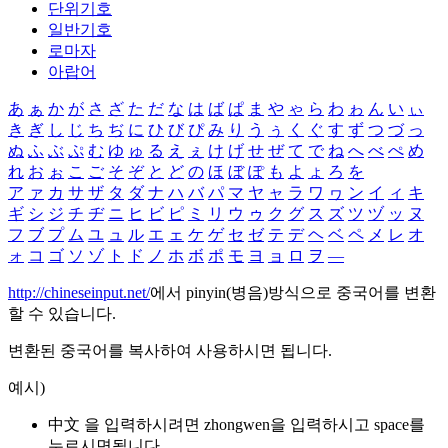
단위기호
일반기호
로마자
아랍어
あ
ぁ
か
が
さ
ざ
た
だ
な
は
ば
ぱ
ま
や
ゃ
ら
わ
ゎ
ん
い
ぃ
き
ぎ
し
じ
ち
ぢ
に
ひ
び
ぴ
み
り
う
ぅ
く
ぐ
す
ず
つ
づ
っ
ぬ
ふ
ぶ
ぷ
む
ゆ
ゅ
る
え
ぇ
け
げ
せ
ぜ
て
で
ね
へ
べ
ぺ
め
れ
お
ぉ
こ
ご
そ
ぞ
と
ど
の
ほ
ぼ
ぽ
も
よ
ょ
ろ
を
ア
ァ
カ
サ
ザ
タ
ダ
ナ
ハ
バ
パ
マ
ヤ
ャ
ラ
ワ
ヮ
ン
イ
ィ
キ
ギ
シ
ジ
チ
ヂ
ニ
ヒ
ビ
ピ
ミ
リ
ウ
ゥ
ク
グ
ス
ズ
ツ
ヅ
ッ
ヌ
フ
ブ
プ
ム
ユ
ュ
ル
エ
ェ
ケ
ゲ
セ
ゼ
テ
デ
ヘ
ベ
ペ
メ
レ
オ
ォ
コ
ゴ
ソ
ゾ
ト
ド
ノ
ホ
ボ
ポ
モ
ヨ
ョ
ロ
ヲ
―
http://chineseinput.net/
에서 pinyin(병음)방식으로 중국어를 변환
할 수 있습니다.
변환된 중국어를 복사하여 사용하시면 됩니다.
예시)
中文 을 입력하시려면
zhongwen
을 입력하시고 space를
누르시면됩니다.