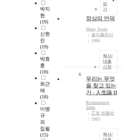
보
박지
기
현
정상의 언덕
(19)
Shaw, Irwin
신현
을지출판사
진
1984
(19)
복사/
박효
대출
훈
신청
(18)
6
우리는 무엇
최근
을 찾고 있는
애
가 : 人生論 II
(18)
Krishnamurti,
Jiddu
이병
乙支 出版社
규
1983
외
집필
복사/
(15)
대출