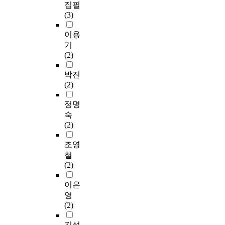
집필
(3)
이용
기
(2)
박진
(2)
정명
숙
(2)
조영
철
(2)
이은
영
(2)
김성