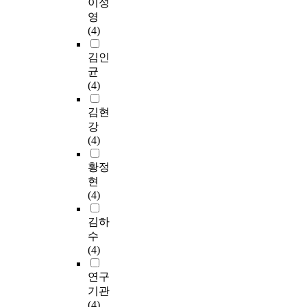
이성
영
(4)
김인
균
(4)
김현
강
(4)
황정
현
(4)
김하
수
(4)
연구
기관
(4)