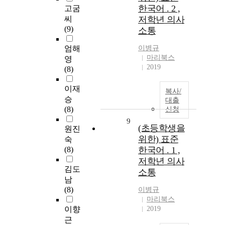
한국어 . 2 ,
고굼
씨
저학년 의사
(9)
소통
엄해
이병규
마리북스
영
2019
(8)
이재
복사/
승
대출
(8)
신청
9
(초등학생을
원진
위한) 표준
숙
(8)
한국어 . 1 ,
저학년 의사
김도
소통
남
(8)
이병규
마리북스
이향
2019
근