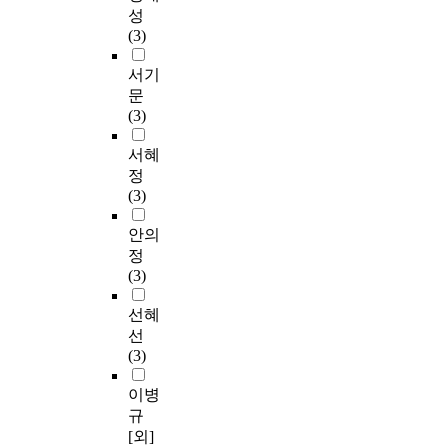
성
(3)
서기
문
(3)
서혜
정
(3)
안의
정
(3)
선혜
선
(3)
이병
규
[외]