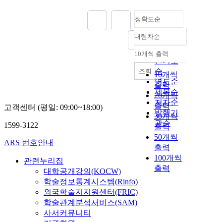
정확도순
내림차순
정확도
순
10개씩 출력
내림차순
인기도
순
조회
10개씩
연도순
출력
제목순
20개씩
저자순
출력
고객센터 (평일: 09:00~18:00)
발행기
30개씩
관순
1599-3122
출력
50개씩
ARS 번호안내
출력
100개씩
관련누리집
출력
대학공개강의(KOCW)
학술정보통계시스템(Rinfo)
외국학술지지원센터(FRIC)
학술관계분석서비스(SAM)
사서커뮤니티