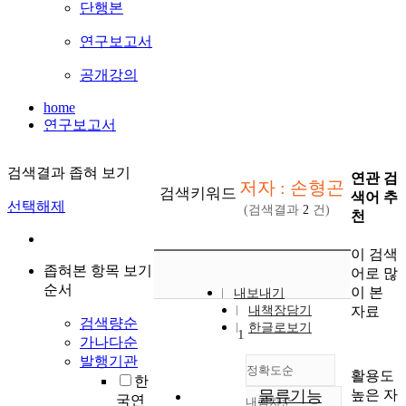
단행본
연구보고서
공개강의
home
연구보고서
검색결과 좁혀 보기
연관 검
저자 : 손형곤
검색키워드
색어 추
선택해제
(검색결과
2
건)
천
이 검색
좁혀본 항목 보기
어로 많
순서
이 본
내보내기
자료
내책장담기
검색량순
한글로보기
1
가나다순
발행기관
정확도순
활용도
한
높은 자
물류기능
국연
내림차순