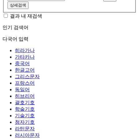
상세검색
결과 내 재검색
인기 검색어
다국어 입력
히라가나
가타카나
중국어
한글고어
그리스문자
프랑스어
독일어
히브리어
괄호기호
학술기호
기술기호
첨자기호
라틴문자
러시아문자