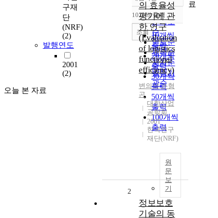
정확도
료
의 효율성
구재
순
10개씩 출력
평가에 관
단
내림차순
인기도
한 연구
(NRF)
순
조회
10개씩
(2)
(Evaluation
연도순
발행연도
출력
of logistics
제목순
20개씩
functional
저자순
2001
출력
efficiency)
발행기
(2)
30개씩
관순
변의석
출력
,
손형
오늘 본 자료
곤
50개씩
대한산업
출력
공학회
100개씩
2001
출력
한국연구
재단(NRF)
원
문
보
기
2
정보보호
기술의 동