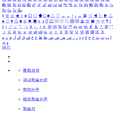
㎒
㎓
㎔
Ω
㏀
㏁
㎊
㎋
㎌
㏖
㏅
㎭
㎮
㎯
㏛
㎩
㎪
㎫
㎬
㏝
㏐
㏓
㏃
㏉
㏜
㏆
§
※
☆
★
○
●
◎
◇
◆
□
■
△
▽
→
←
↑
↓
↔
〓
◁
◀
▷
▶
♤
♠
♡
♥
♧
♣
⊙
◈
▣
◐
◑
▒
▤
▥
▨
▧
▦
▩
♨
☏
☎
☜
☞
¶
†
‡
↕
↗
↙
↖
↘
♭
♩
♪
♬
㉿
㈜
№
㏇
™
㏂
㏘
℡
＃
＆
＊
＠
ª
º
ⅰ
ⅱ
ⅲ
ⅳ
ⅴ
ⅵ
ⅶ
ⅷ
ⅸ
ⅹ
Ⅰ
Ⅱ
Ⅲ
Ⅳ
Ⅴ
Ⅵ
Ⅶ
Ⅷ
Ⅸ
Ⅹ
ا
ب
ت
ث
ج
ح
خ
د
ذ
ر
ز
س
ش
ص
ض
ط
ظ
ع
غ
ف
ق
ک
ل
م
ن
ه
و
ی
닫기
통합검색
국내학술논문
학위논문
해외학술논문
학술지