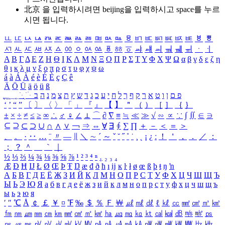
北京 을 입력하시려면
beijing
을 입력하시고 space를 누르
시면 됩니다.
ㅥ
ㅦ
ㅧ
ㅨ
ㅩ
ㅪ
ㅫ
ㅬ
ㅭ
ㅮ
ㅯ
ㅰ
ㅱ
ㅲ
ㅳ
ㅴ
ㅵ
ㅶ
ㅷ
ㅸ
ㅹ
ㅺ
ㅻ
ㅼ
ㅽ
ㅾ
ㅿ
ㆀ
ㆁ
ㆂ
ㆃ
ㆄ
ㆅ
ㆆ
ㆇ
ㆈ
ㆉ
ㆊ
ㆋ
ㆌ
ㆍ
ㆎ
Α
Β
Γ
Δ
Ε
Ζ
Η
Θ
Ι
Κ
Λ
Μ
Ν
Ξ
Ο
Π
Ρ
Σ
Τ
Υ
Φ
Χ
Ψ
Ω
α
β
γ
δ
ε
ζ
η
θ
ι
κ
λ
μ
ν
ξ
ο
π
ρ
σ
τ
υ
φ
χ
ψ
ω
á
à
Á
À
é
è
É
È
ç
Ç
ê
Ä
Ö
Ü
ä
ö
ü
ß
ְ
ֳ
ֲ
ֱ
ָ
ַ
ֵ
ֶ
ִ
ֹ
ּ
ֻ
ׂ
ׁ
ּ
ב
ה
נ
מ
צ
ת
ץ
ש
ד
ג
כ
ע
י
ח
ל
ך
ף
ק
ר
א
ט
ו
ן
ם
פ
‘
’
“
”
〔
〕
〈
〉
「
」
『
』
【
】
＂
（
）
［
］
｛
｝
±
×
÷
≠
≤
≥
∞
∴
♂
♀
∠
⊥
⌒
∂
∇
≡
≒
≪
≫
√
∽
∝
∵
∫
∬
∈
∋
⊆
⊇
⊂
⊃
∪
∩
∧
∨
￢
⇒
⇔
∀
∃
∮
∑
∏
＋
－
＜
＝
＞
、
。
·
‥
…
¨
〃
―
∥
＼
∼
´
～
ˇ
˘
˝
˚
˙
¸
˛
¡
¿
ː
！
＇
，
．
／
：
；
？
＾
＿
｀
｜
½
⅓
⅔
¼
¾
⅛
⅜
⅝
⅞
¹
²
³
⁴
ⁿ
₁
₂
₃
₄
Æ
Ð
Ħ
Ĳ
Ł
Ø
Œ
Þ
Ŧ
Ŋ
æ
đ
ð
ħ
ı
ĳ
ĸ
ŀ
ł
ø
œ
ß
þ
ŧ
ŋ
ŉ
А
Б
В
Г
Д
Е
Ё
Ж
З
И
Й
К
Л
М
Н
О
П
Р
С
Т
У
Ф
Х
Ц
Ч
Ш
Щ
Ъ
Ы
Ь
Э
Ю
Я
а
б
в
г
д
е
ё
ж
з
и
й
к
л
м
н
о
п
р
с
т
у
ф
х
ц
ч
ш
щ
ъ
ы
ь
э
ю
я
′
″
℃
Å
￠
￡
￥
¤
℉
‰
＄
％
Ｆ
￦
㎕
㎖
㎗
ℓ
㎘
㏄
㎣
㎤
㎥
㎦
㎙
㎚
㎛
㎜
㎝
㎞
㎟
㎠
㎡
㎢
㏊
㎍
㎎
㎏
㏏
㎈
㎉
㏈
㎧
㎨
㎰
㎱
㎲
㎳
㎴
㎵
㎶
㎷
㎸
㎹
㎀
㎁
㎂
㎃
㎄
㎺
㎻
㎽
㎾
㎿
㎐
㎑