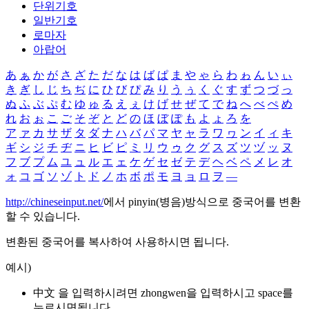
단위기호
일반기호
로마자
아랍어
あ
ぁ
か
が
さ
ざ
た
だ
な
は
ば
ぱ
ま
や
ゃ
ら
わ
ゎ
ん
い
ぃ
き
ぎ
し
じ
ち
ぢ
に
ひ
び
ぴ
み
り
う
ぅ
く
ぐ
す
ず
つ
づ
っ
ぬ
ふ
ぶ
ぷ
む
ゆ
ゅ
る
え
ぇ
け
げ
せ
ぜ
て
で
ね
へ
べ
ぺ
め
れ
お
ぉ
こ
ご
そ
ぞ
と
ど
の
ほ
ぼ
ぽ
も
よ
ょ
ろ
を
ア
ァ
カ
サ
ザ
タ
ダ
ナ
ハ
バ
パ
マ
ヤ
ャ
ラ
ワ
ヮ
ン
イ
ィ
キ
ギ
シ
ジ
チ
ヂ
ニ
ヒ
ビ
ピ
ミ
リ
ウ
ゥ
ク
グ
ス
ズ
ツ
ヅ
ッ
ヌ
フ
ブ
プ
ム
ユ
ュ
ル
エ
ェ
ケ
ゲ
セ
ゼ
テ
デ
ヘ
ベ
ペ
メ
レ
オ
ォ
コ
ゴ
ソ
ゾ
ト
ド
ノ
ホ
ボ
ポ
モ
ヨ
ョ
ロ
ヲ
―
http://chineseinput.net/
에서 pinyin(병음)방식으로 중국어를 변환
할 수 있습니다.
변환된 중국어를 복사하여 사용하시면 됩니다.
예시)
中文 을 입력하시려면
zhongwen
을 입력하시고 space를
누르시면됩니다.