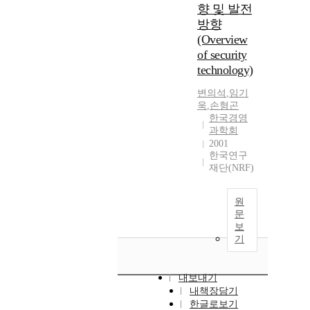
향 및 발전
방향
(Overview
of security
technology)
변의석
,
임기
욱
,
손형곤
한국경영
과학회
2001
한국연구
재단(NRF)
원
문
보
기
내보내기
내책장담기
한글로보기