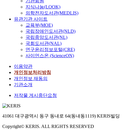
기관회원
지식나눔(LOOK)
의학전자도서관(MEDLIS)
유관기관 사이트
교육부(MOE)
국립장애인도서관(NLD)
국립중앙도서관(NL)
국회도서관(NAL)
연구윤리정보포털(CRE)
사이언스온 (ScienceON)
이용약관
개인정보처리방침
개인정보 재동의
기관소개
저작물 게시중단요청
41061 대구광역시 동구 동내로 64(동내동1119) KERIS빌딩
Copyright© KERIS. ALL RIGHTS RESERVED