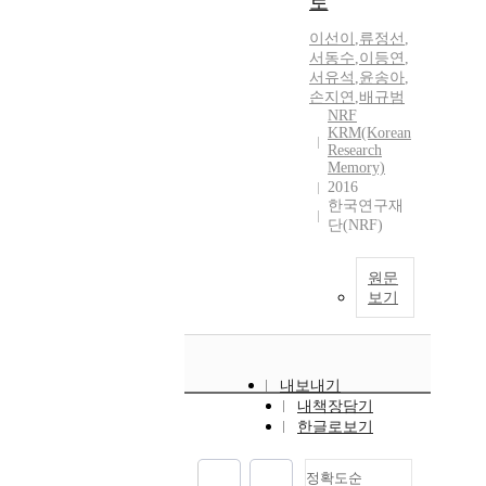
로
이선이
,
류정선
,
서동수
,
이등연
,
서유석
,
윤송아
,
손지연
,
배규범
NRF
KRM(Korean
Research
Memory)
2016
한국연구재
단(NRF)
원문
보기
내보내기
내책장담기
한글로보기
정확도순