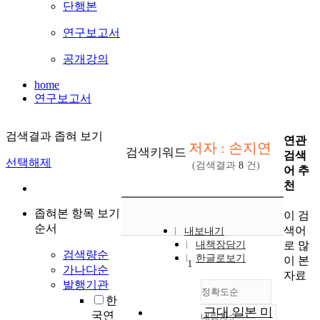
단행본
연구보고서
공개강의
home
연구보고서
검색결과 좁혀 보기
연관
저자 : 손지연
검색키워드
검색
선택해제
(검색결과
8
건)
어 추
천
좁혀본 항목 보기
이 검
순서
색어
내보내기
로 많
내책장담기
검색량순
한글로보기
이 본
1
가나다순
자료
발행기관
정확도순
한
근대 일본 미
국연
내림차순