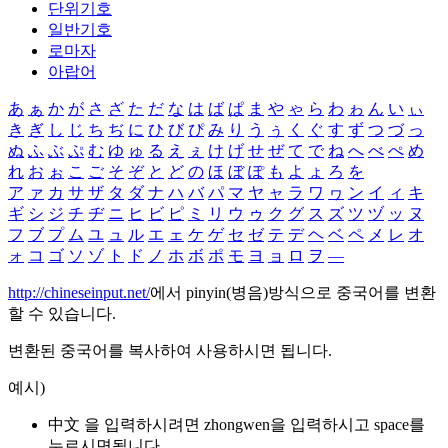
단위기호
일반기호
로마자
아랍어
あ
ぁ
か
が
さ
ざ
た
だ
な
は
ば
ぱ
ま
や
ゃ
ら
わ
ゎ
ん
い
ぃ
き
ぎ
し
じ
ち
ぢ
に
ひ
び
ぴ
み
り
う
ぅ
く
ぐ
す
ず
つ
づ
っ
ぬ
ふ
ぶ
ぷ
む
ゆ
ゅ
る
え
ぇ
け
げ
せ
ぜ
て
で
ね
へ
べ
ぺ
め
れ
お
ぉ
こ
ご
そ
ぞ
と
ど
の
ほ
ぼ
ぽ
も
よ
ょ
ろ
を
ア
ァ
カ
サ
ザ
タ
ダ
ナ
ハ
バ
パ
マ
ヤ
ャ
ラ
ワ
ヮ
ン
イ
ィ
キ
ギ
シ
ジ
チ
ヂ
ニ
ヒ
ビ
ピ
ミ
リ
ウ
ゥ
ク
グ
ス
ズ
ツ
ヅ
ッ
ヌ
フ
ブ
プ
ム
ユ
ュ
ル
エ
ェ
ケ
ゲ
セ
ゼ
テ
デ
ヘ
ベ
ペ
メ
レ
オ
ォ
コ
ゴ
ソ
ゾ
ト
ド
ノ
ホ
ボ
ポ
モ
ヨ
ョ
ロ
ヲ
―
http://chineseinput.net/
에서 pinyin(병음)방식으로 중국어를 변환
할 수 있습니다.
변환된 중국어를 복사하여 사용하시면 됩니다.
예시)
中文 을 입력하시려면
zhongwen
을 입력하시고 space를
누르시면됩니다.