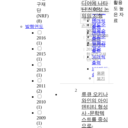
정확도
활용
디어에 나타
구재
순
도 높
10개씩 출력
난 신여성 논
단
내림차순
인기도
은 자
의의 지형
(NRF)
순
조회
료
10개씩
(8)
연도순
손지연
발행연도
출력
NRF
제목순
20개씩
KRM(Korean
저자순
2016
출력
Research
발행기
(1)
Memory)
30개씩
관순
2013
출력
2015
한국연구재
50개씩
(1)
단(NRF)
출력
100개씩
2013
원문
출력
(1)
보기
2011
2
(2)
류큐 오키나
와인의 아이
2010
덴티티 형성
(1)
사 -문학텍
2009
스트를 중심
(1)
으로-