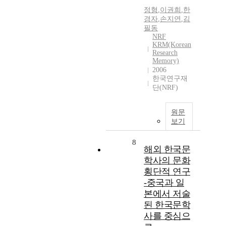
정형
,
이권희
,
한
경자
,
손지연
,
김
필동
NRF
KRM(Korean
Research
Memory)
2006
한국연구재
단(NRF)
원문
보기
8
해외 한국문
학사의 문화
횡단적 연구
-중국과 일
본에서 저술
된 한국문학
사를 중심으