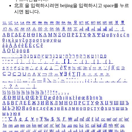
北京 을 입력하시려면
beijing
을 입력하시고 space를 누르
시면 됩니다.
ㅥ
ㅦ
ㅧ
ㅨ
ㅩ
ㅪ
ㅫ
ㅬ
ㅭ
ㅮ
ㅯ
ㅰ
ㅱ
ㅲ
ㅳ
ㅴ
ㅵ
ㅶ
ㅷ
ㅸ
ㅹ
ㅺ
ㅻ
ㅼ
ㅽ
ㅾ
ㅿ
ㆀ
ㆁ
ㆂ
ㆃ
ㆄ
ㆅ
ㆆ
ㆇ
ㆈ
ㆉ
ㆊ
ㆋ
ㆌ
ㆍ
ㆎ
Α
Β
Γ
Δ
Ε
Ζ
Η
Θ
Ι
Κ
Λ
Μ
Ν
Ξ
Ο
Π
Ρ
Σ
Τ
Υ
Φ
Χ
Ψ
Ω
α
β
γ
δ
ε
ζ
η
θ
ι
κ
λ
μ
ν
ξ
ο
π
ρ
σ
τ
υ
φ
χ
ψ
ω
á
à
Á
À
é
è
É
È
ç
Ç
ê
Ä
Ö
Ü
ä
ö
ü
ß
ְ
ֳ
ֲ
ֱ
ָ
ַ
ֵ
ֶ
ִ
ֹ
ּ
ֻ
ׂ
ׁ
ּ
ב
ה
נ
מ
צ
ת
ץ
ש
ד
ג
כ
ע
י
ח
ל
ך
ף
ק
ר
א
ט
ו
ן
ם
פ
‘
’
“
”
〔
〕
〈
〉
「
」
『
』
【
】
＂
（
）
［
］
｛
｝
±
×
÷
≠
≤
≥
∞
∴
♂
♀
∠
⊥
⌒
∂
∇
≡
≒
≪
≫
√
∽
∝
∵
∫
∬
∈
∋
⊆
⊇
⊂
⊃
∪
∩
∧
∨
￢
⇒
⇔
∀
∃
∮
∑
∏
＋
－
＜
＝
＞
、
。
·
‥
…
¨
〃
―
∥
＼
∼
´
～
ˇ
˘
˝
˚
˙
¸
˛
¡
¿
ː
！
＇
，
．
／
：
；
？
＾
＿
｀
｜
½
⅓
⅔
¼
¾
⅛
⅜
⅝
⅞
¹
²
³
⁴
ⁿ
₁
₂
₃
₄
Æ
Ð
Ħ
Ĳ
Ł
Ø
Œ
Þ
Ŧ
Ŋ
æ
đ
ð
ħ
ı
ĳ
ĸ
ŀ
ł
ø
œ
ß
þ
ŧ
ŋ
ŉ
А
Б
В
Г
Д
Е
Ё
Ж
З
И
Й
К
Л
М
Н
О
П
Р
С
Т
У
Ф
Х
Ц
Ч
Ш
Щ
Ъ
Ы
Ь
Э
Ю
Я
а
б
в
г
д
е
ё
ж
з
и
й
к
л
м
н
о
п
р
с
т
у
ф
х
ц
ч
ш
щ
ъ
ы
ь
э
ю
я
′
″
℃
Å
￠
￡
￥
¤
℉
‰
＄
％
Ｆ
￦
㎕
㎖
㎗
ℓ
㎘
㏄
㎣
㎤
㎥
㎦
㎙
㎚
㎛
㎜
㎝
㎞
㎟
㎠
㎡
㎢
㏊
㎍
㎎
㎏
㏏
㎈
㎉
㏈
㎧
㎨
㎰
㎱
㎲
㎳
㎴
㎵
㎶
㎷
㎸
㎹
㎀
㎁
㎂
㎃
㎄
㎺
㎻
㎽
㎾
㎿
㎐
㎑