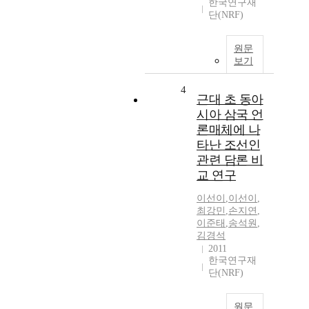
한국연구재
단(NRF)
원문
보기
4
근대 초 동아
시아 삼국 언
론매체에 나
타난 조선인
관련 담론 비
교 연구
이선이
,
이선이
,
최강민
,
손지연
,
이준태
,
송석원
,
김경석
2011
한국연구재
단(NRF)
원문