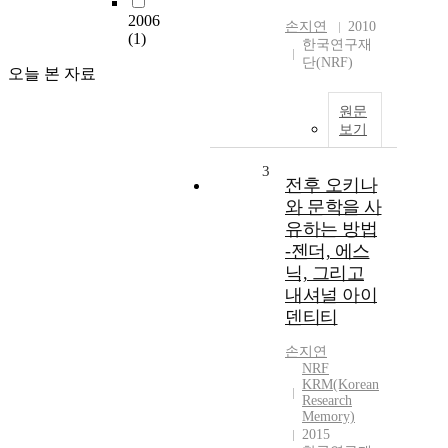
2006
손지연
2010
(1)
한국연구재
단(NRF)
오늘 본 자료
원문
보기
3
전후 오키나
와 문학을 사
유하는 방법
-젠더, 에스
닉, 그리고
내셔널 아이
덴티티
손지연
NRF
KRM(Korean
Research
Memory)
2015