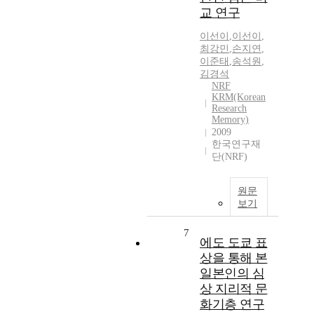
교 연구
이선이
,
이선이
,
최강민
,
손지연
,
이준태
,
송석원
,
김경석
NRF
KRM(Korean
Research
Memory)
2009
한국연구재
단(NRF)
원문
보기
7
에도 도쿄 표
상을 통해 본
일본인의 심
상 지리적 문
화기층 연구