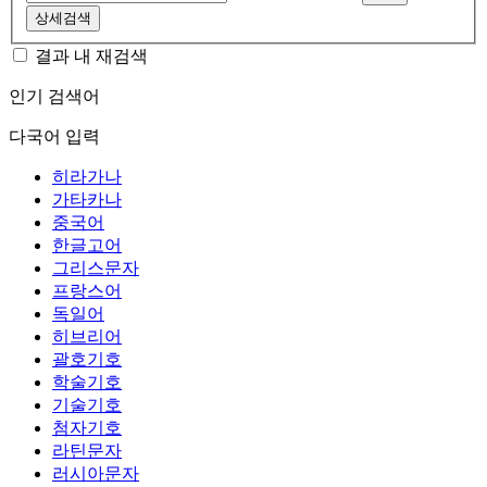
상세검색
결과 내 재검색
인기 검색어
다국어 입력
히라가나
가타카나
중국어
한글고어
그리스문자
프랑스어
독일어
히브리어
괄호기호
학술기호
기술기호
첨자기호
라틴문자
러시아문자