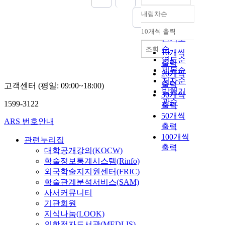
내림차순
정확도
순
10개씩 출력
내림차순
인기도
순
조회
10개씩
연도순
출력
제목순
20개씩
저자순
출력
고객센터 (평일: 09:00~18:00)
발행기
30개씩
관순
1599-3122
출력
50개씩
ARS 번호안내
출력
100개씩
관련누리집
출력
대학공개강의(KOCW)
학술정보통계시스템(Rinfo)
외국학술지지원센터(FRIC)
학술관계분석서비스(SAM)
사서커뮤니티
기관회원
지식나눔(LOOK)
의학전자도서관(MEDLIS)