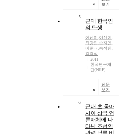
보기
5
근대 한국인
의 탄생
이선이
,
이선이
,
최강민
,
손지연
,
이준태
,
송석원
,
김경석
2011
한국연구재
단(NRF)
원문
보기
6
근대 초 동아
시아 삼국 언
론매체에 나
타난 조선인
관련 담론 비