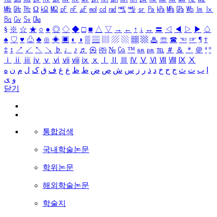
㎒
㎓
㎔
Ω
㏀
㏁
㎊
㎋
㎌
㏖
㏅
㎭
㎮
㎯
㏛
㎩
㎪
㎫
㎬
㏝
㏐
㏓
㏃
㏉
㏜
㏆
§
※
☆
★
○
●
◎
◇
◆
□
■
△
▽
→
←
↑
↓
↔
〓
◁
◀
▷
▶
♤
♠
♡
♥
♧
♣
⊙
◈
▣
◐
◑
▒
▤
▥
▨
▧
▦
▩
♨
☏
☎
☜
☞
¶
†
‡
↕
↗
↙
↖
↘
♭
♩
♪
♬
㉿
㈜
№
㏇
™
㏂
㏘
℡
＃
＆
＊
＠
ª
º
ⅰ
ⅱ
ⅲ
ⅳ
ⅴ
ⅵ
ⅶ
ⅷ
ⅸ
ⅹ
Ⅰ
Ⅱ
Ⅲ
Ⅳ
Ⅴ
Ⅵ
Ⅶ
Ⅷ
Ⅸ
Ⅹ
ا
ب
ت
ث
ج
ح
خ
د
ذ
ر
ز
س
ش
ص
ض
ط
ظ
ع
غ
ف
ق
ک
ل
م
ن
ه
و
ی
닫기
통합검색
국내학술논문
학위논문
해외학술논문
학술지