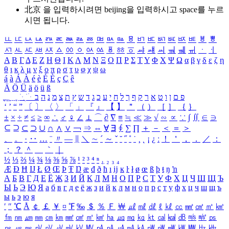
北京 을 입력하시려면
beijing
을 입력하시고 space를 누르
시면 됩니다.
ㅥ
ㅦ
ㅧ
ㅨ
ㅩ
ㅪ
ㅫ
ㅬ
ㅭ
ㅮ
ㅯ
ㅰ
ㅱ
ㅲ
ㅳ
ㅴ
ㅵ
ㅶ
ㅷ
ㅸ
ㅹ
ㅺ
ㅻ
ㅼ
ㅽ
ㅾ
ㅿ
ㆀ
ㆁ
ㆂ
ㆃ
ㆄ
ㆅ
ㆆ
ㆇ
ㆈ
ㆉ
ㆊ
ㆋ
ㆌ
ㆍ
ㆎ
Α
Β
Γ
Δ
Ε
Ζ
Η
Θ
Ι
Κ
Λ
Μ
Ν
Ξ
Ο
Π
Ρ
Σ
Τ
Υ
Φ
Χ
Ψ
Ω
α
β
γ
δ
ε
ζ
η
θ
ι
κ
λ
μ
ν
ξ
ο
π
ρ
σ
τ
υ
φ
χ
ψ
ω
á
à
Á
À
é
è
É
È
ç
Ç
ê
Ä
Ö
Ü
ä
ö
ü
ß
ְ
ֳ
ֲ
ֱ
ָ
ַ
ֵ
ֶ
ִ
ֹ
ּ
ֻ
ׂ
ׁ
ּ
ב
ה
נ
מ
צ
ת
ץ
ש
ד
ג
כ
ע
י
ח
ל
ך
ף
ק
ר
א
ט
ו
ן
ם
פ
‘
’
“
”
〔
〕
〈
〉
「
」
『
』
【
】
＂
（
）
［
］
｛
｝
±
×
÷
≠
≤
≥
∞
∴
♂
♀
∠
⊥
⌒
∂
∇
≡
≒
≪
≫
√
∽
∝
∵
∫
∬
∈
∋
⊆
⊇
⊂
⊃
∪
∩
∧
∨
￢
⇒
⇔
∀
∃
∮
∑
∏
＋
－
＜
＝
＞
、
。
·
‥
…
¨
〃
―
∥
＼
∼
´
～
ˇ
˘
˝
˚
˙
¸
˛
¡
¿
ː
！
＇
，
．
／
：
；
？
＾
＿
｀
｜
½
⅓
⅔
¼
¾
⅛
⅜
⅝
⅞
¹
²
³
⁴
ⁿ
₁
₂
₃
₄
Æ
Ð
Ħ
Ĳ
Ł
Ø
Œ
Þ
Ŧ
Ŋ
æ
đ
ð
ħ
ı
ĳ
ĸ
ŀ
ł
ø
œ
ß
þ
ŧ
ŋ
ŉ
А
Б
В
Г
Д
Е
Ё
Ж
З
И
Й
К
Л
М
Н
О
П
Р
С
Т
У
Ф
Х
Ц
Ч
Ш
Щ
Ъ
Ы
Ь
Э
Ю
Я
а
б
в
г
д
е
ё
ж
з
и
й
к
л
м
н
о
п
р
с
т
у
ф
х
ц
ч
ш
щ
ъ
ы
ь
э
ю
я
′
″
℃
Å
￠
￡
￥
¤
℉
‰
＄
％
Ｆ
￦
㎕
㎖
㎗
ℓ
㎘
㏄
㎣
㎤
㎥
㎦
㎙
㎚
㎛
㎜
㎝
㎞
㎟
㎠
㎡
㎢
㏊
㎍
㎎
㎏
㏏
㎈
㎉
㏈
㎧
㎨
㎰
㎱
㎲
㎳
㎴
㎵
㎶
㎷
㎸
㎹
㎀
㎁
㎂
㎃
㎄
㎺
㎻
㎽
㎾
㎿
㎐
㎑