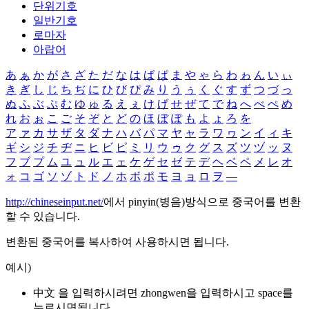
단위기호
일반기호
로마자
아랍어
あ
ぁ
か
が
さ
ざ
た
だ
な
は
ば
ぱ
ま
や
ゃ
ら
わ
ゎ
ん
い
ぃ
き
ぎ
し
じ
ち
ぢ
に
ひ
び
ぴ
み
り
う
ぅ
く
ぐ
す
ず
つ
づ
っ
ぬ
ふ
ぶ
ぷ
む
ゆ
ゅ
る
え
ぇ
け
げ
せ
ぜ
て
で
ね
へ
べ
ぺ
め
れ
お
ぉ
こ
ご
そ
ぞ
と
ど
の
ほ
ぼ
ぽ
も
よ
ょ
ろ
を
ア
ァ
カ
サ
ザ
タ
ダ
ナ
ハ
バ
パ
マ
ヤ
ャ
ラ
ワ
ヮ
ン
イ
ィ
キ
ギ
シ
ジ
チ
ヂ
ニ
ヒ
ビ
ピ
ミ
リ
ウ
ゥ
ク
グ
ス
ズ
ツ
ヅ
ッ
ヌ
フ
ブ
プ
ム
ユ
ュ
ル
エ
ェ
ケ
ゲ
セ
ゼ
テ
デ
ヘ
ベ
ペ
メ
レ
オ
ォ
コ
ゴ
ソ
ゾ
ト
ド
ノ
ホ
ボ
ポ
モ
ヨ
ョ
ロ
ヲ
―
http://chineseinput.net/
에서 pinyin(병음)방식으로 중국어를 변환
할 수 있습니다.
변환된 중국어를 복사하여 사용하시면 됩니다.
예시)
中文 을 입력하시려면
zhongwen
을 입력하시고 space를
누르시면됩니다.