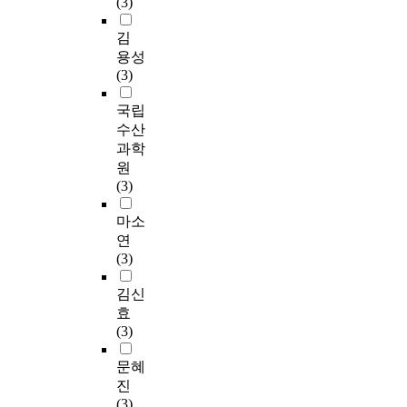
(3)
김
용성
(3)
국립
수산
과학
원
(3)
마소
연
(3)
김신
효
(3)
문혜
진
(3)