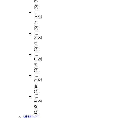
한
(2)
정연
순
(2)
김진
희
(2)
이정
희
(2)
정연
철
(2)
곽진
영
(2)
발행연도