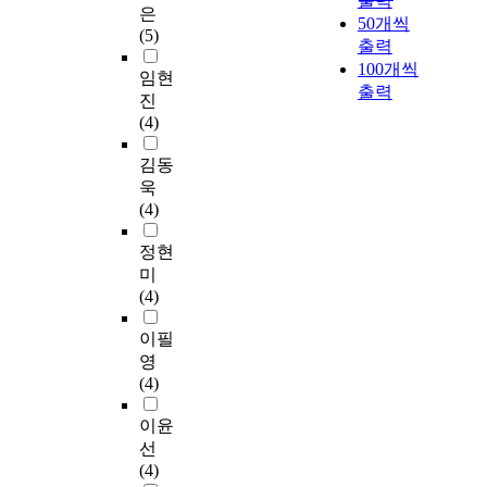
출력
은
50개씩
(5)
출력
100개씩
임현
출력
진
(4)
김동
욱
(4)
정현
미
(4)
이필
영
(4)
이윤
선
(4)