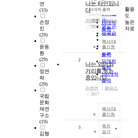
정확도
나눈 타인입니
연
순
활용
다
10개씩 출력
(33)
내림차순
인기도
도
순
조회
손정연
팜파스
높은
손정
10개씩
연도순
2022
자료
진
출력
제목순
(29)
20개씩
저자순
출력
복사/대
발행기
윤동
출신청
30개씩
관순
환
출력
(29)
2
50개씩
나는 엄마와
출력
거리를 두는
정연
100개씩
중입니다
락
출력
(29)
손정연
팜파스
2017
국립
문화
재연
복사/대
출신청
구소
(19)
목차
3
보기
김형