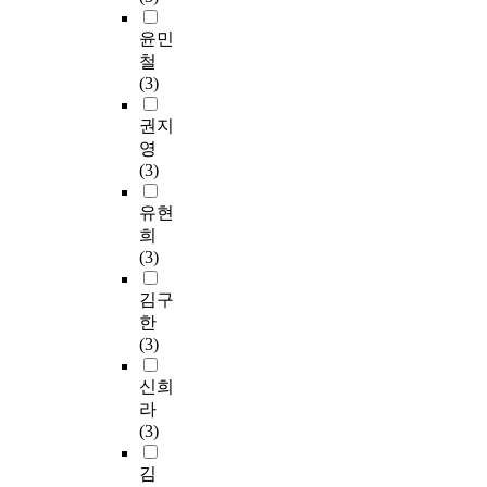
윤민
철
(3)
권지
영
(3)
유현
희
(3)
김구
한
(3)
신희
라
(3)
김