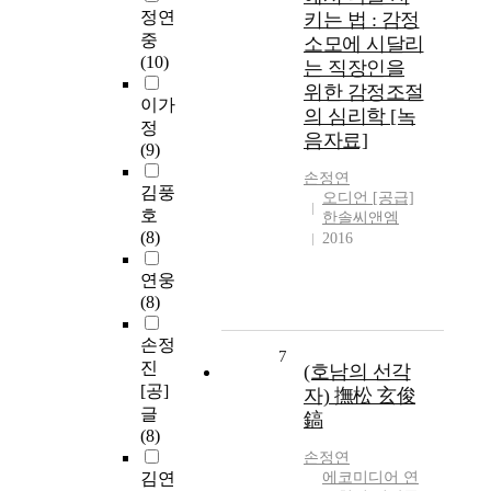
정연
키는 법 : 감정
중
소모에 시달리
(10)
는 직장인을
위한 감정조절
이가
의 심리학 [녹
정
음자료]
(9)
손정연
김풍
오디언 [공급]
호
한솔씨앤엠
(8)
2016
연웅
(8)
손정
7
진
(호남의 선각
[공]
자) 撫松 玄俊
글
鎬
(8)
손정연
김연
에코미디어 연