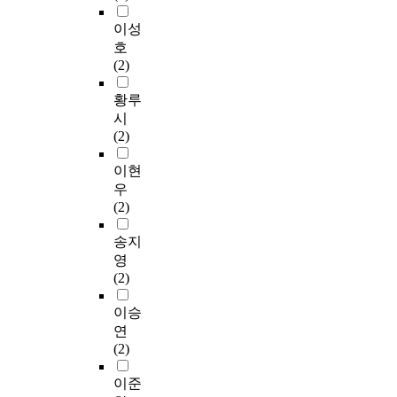
이성
호
(2)
황루
시
(2)
이현
우
(2)
송지
영
(2)
이승
연
(2)
이준