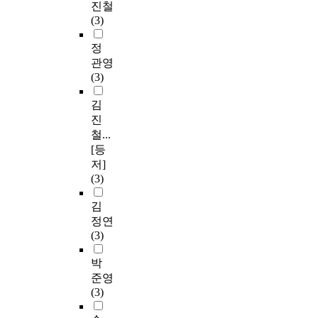
진철
(3)
정
관영
(3)
김
진
철...
[등
저]
(3)
김
정연
(3)
박
준영
(3)