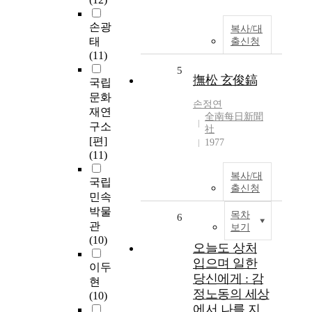
손광
복사/대
태
출신청
(11)
5
撫松 玄俊鎬
국립
문화
손정연
재연
全南每日新聞
구소
社
[편]
1977
(11)
복사/대
국립
출신청
민속
박물
목차
6
관
보기
(10)
오늘도 상처
입으며 일한
이두
당신에게 : 감
현
정노동의 세상
(10)
에서 나를 지