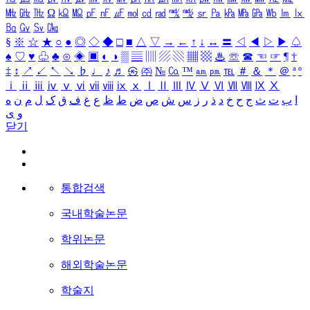
㎒
㎓
㎔
Ω
㏀
㏁
㎊
㎋
㎌
㏖
㏅
㎭
㎮
㎯
㏛
㎩
㎪
㎫
㎬
㏝
㏐
㏓
㏃
㏉
㏜
㏆
§
※
☆
★
○
●
◎
◇
◆
□
■
△
▽
→
←
↑
↓
↔
〓
◁
◀
▷
▶
♤
♠
♡
♥
♧
♣
⊙
◈
▣
◐
◑
▒
▤
▥
▨
▧
▦
▩
♨
☏
☎
☜
☞
¶
†
‡
↕
↗
↙
↖
↘
♭
♩
♪
♬
㉿
㈜
№
㏇
™
㏂
㏘
℡
＃
＆
＊
＠
ª
º
ⅰ
ⅱ
ⅲ
ⅳ
ⅴ
ⅵ
ⅶ
ⅷ
ⅸ
ⅹ
Ⅰ
Ⅱ
Ⅲ
Ⅳ
Ⅴ
Ⅵ
Ⅶ
Ⅷ
Ⅸ
Ⅹ
ا
ب
ت
ث
ج
ح
خ
د
ذ
ر
ز
س
ش
ص
ض
ط
ظ
ع
غ
ف
ق
ک
ل
م
ن
ه
و
ی
닫기
통합검색
국내학술논문
학위논문
해외학술논문
학술지