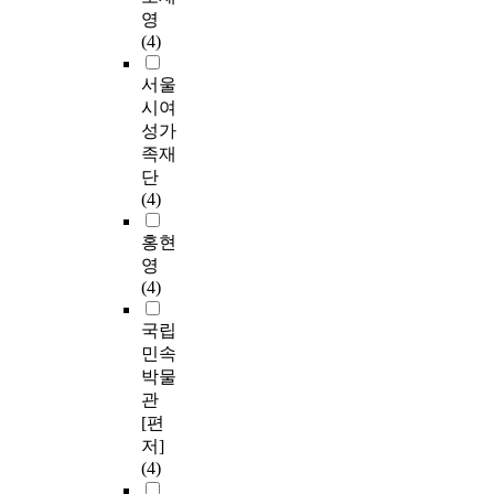
영
(4)
서울
시여
성가
족재
단
(4)
홍현
영
(4)
국립
민속
박물
관
[편
저]
(4)