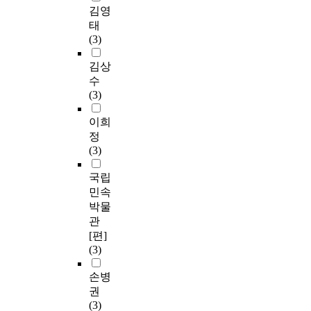
김영
태
(3)
김상
수
(3)
이희
정
(3)
국립
민속
박물
관
[편]
(3)
손병
권
(3)