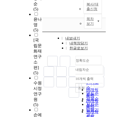
순
복사/대
(5)
출신청
윤나
목차
보기
영
(5)
내보내기
[국
내책장담기
립문
한글로보기
화재
연구
정확도순
소
편]
내림차순
정확도
(5)
순
10개씩 출력
내림차순
인기도
수원
순
조회
시정
10개씩
연도순
연구
출력
제목순
원
20개씩
저자순
(5)
출력
발행기
30개씩
손예
관순