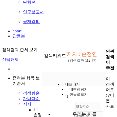
단행본
연구보고서
공개강의
home
단행본
검색결과 좁혀 보기
연관
저자 : 손정연
검색키워드
검색
선택해제
(검색결과
112
건)
어
추천
좁혀본 항목 보
이
기순서
검색
내보내기
어로
내책장담기
검색량순
한글로보기
많이
1
가나다순
본
저자
자료
정확도순
우리는 피를
손정
내림차순