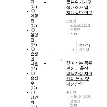
기
돌봄위기가구
(17)
실태조사 및
지원방안 연구
이명
진
손정연
(17)
서울시여성가
족재단
2019
임형
진
(13)
복사/대
출신청
손정
연
4
찾아가는 동주
지음
민센터 출산·
(13)
양육가정 지원
손정
체계 분석 및
수
개선방안
(12)
손정연
서울시여성가
정연
족재단
학
2019
(12)