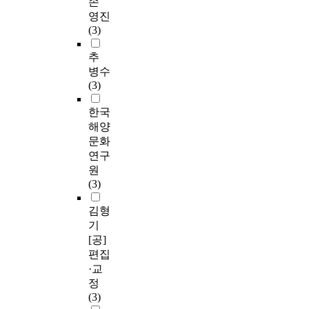
손
영진
(3)
추
병수
(3)
한국
해양
문화
연구
원
(3)
김형
기
[공]
편집
·교
정
(3)