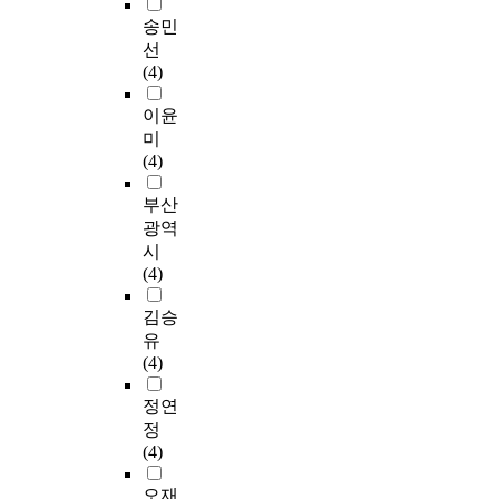
송민
선
(4)
이윤
미
(4)
부산
광역
시
(4)
김승
유
(4)
정연
정
(4)
오재