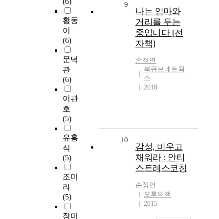
(6)
9
나는 엄마와
황동
거리를 두는
이
중입니다 [전
(6)
자책]
문덕
손정연
관
북큐브네트웍
스
(6)
2018
이관
호
(5)
유홍
10
감성, 비우고
식
채워라 : 안티
(5)
스트레스코칭
조미
손정연
라
오후의책
(5)
2015
장미