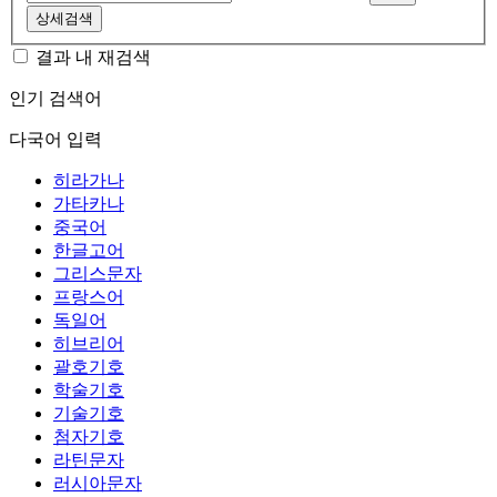
상세검색
결과 내 재검색
인기 검색어
다국어 입력
히라가나
가타카나
중국어
한글고어
그리스문자
프랑스어
독일어
히브리어
괄호기호
학술기호
기술기호
첨자기호
라틴문자
러시아문자