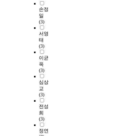
손정
일
(3)
서영
태
(3)
이균
옥
(3)
심상
교
(3)
전성
희
(3)
정연