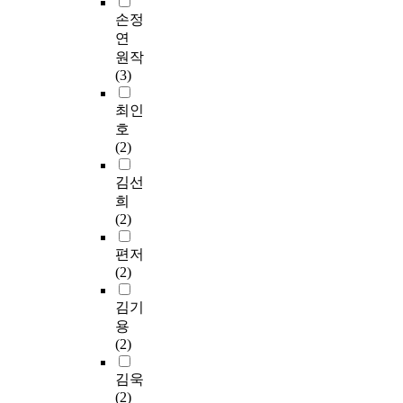
손정
연
원작
(3)
최인
호
(2)
김선
희
(2)
편저
(2)
김기
용
(2)
김욱
(2)