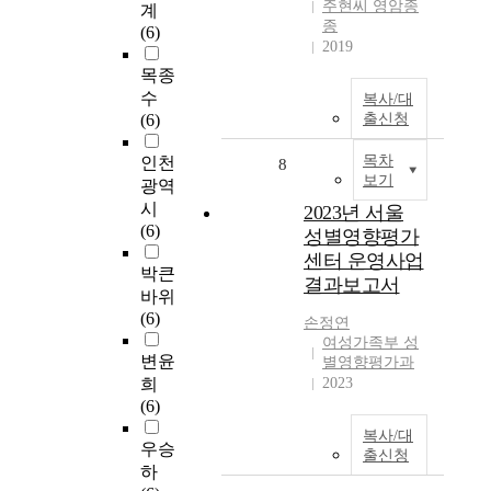
주현씨 영암종
계
종
(6)
2019
목종
수
복사/대
(6)
출신청
목차
인천
8
보기
광역
시
2023년 서울
(6)
성별영향평가
센터 운영사업
박큰
결과보고서
바위
(6)
손정연
여성가족부 성
변윤
별영향평가과
희
2023
(6)
복사/대
우승
출신청
하