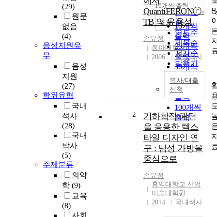
에서
순
10개씩 출력
(29)
내림차순
QuantiFERONⓡ-
인기도
원문
TB 의 유용성
순
조회
10개씩
없음
연도순
(4)
출력
손유정
제목순
음성지원유
20개씩
동아대학교
저자순
무
출력
2006
국내석사
발행기
음성
30개씩
관순
지원
출력
복사/대출
(27)
50개씩
신청
학위유형
출력
국내
100개씩
2
기하학적 패턴
석사
출력
(28)
을 응용한 텍스
국내
타일 디자인 연
박사
구 : 남성 가방을
(5)
중심으로
주제분류
의약
손유정
홍익대학교 산업
학
(9)
미술대학원
교육
2014
국내석사
(8)
사회