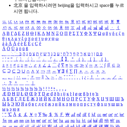
北京 을 입력하시려면
beijing
을 입력하시고 space를 누르
시면 됩니다.
ㅥ
ㅦ
ㅧ
ㅨ
ㅩ
ㅪ
ㅫ
ㅬ
ㅭ
ㅮ
ㅯ
ㅰ
ㅱ
ㅲ
ㅳ
ㅴ
ㅵ
ㅶ
ㅷ
ㅸ
ㅹ
ㅺ
ㅻ
ㅼ
ㅽ
ㅾ
ㅿ
ㆀ
ㆁ
ㆂ
ㆃ
ㆄ
ㆅ
ㆆ
ㆇ
ㆈ
ㆉ
ㆊ
ㆋ
ㆌ
ㆍ
ㆎ
Α
Β
Γ
Δ
Ε
Ζ
Η
Θ
Ι
Κ
Λ
Μ
Ν
Ξ
Ο
Π
Ρ
Σ
Τ
Υ
Φ
Χ
Ψ
Ω
α
β
γ
δ
ε
ζ
η
θ
ι
κ
λ
μ
ν
ξ
ο
π
ρ
σ
τ
υ
φ
χ
ψ
ω
á
à
Á
À
é
è
É
È
ç
Ç
ê
Ä
Ö
Ü
ä
ö
ü
ß
ְ
ֳ
ֲ
ֱ
ָ
ַ
ֵ
ֶ
ִ
ֹ
ּ
ֻ
ׂ
ׁ
ּ
ב
ה
נ
מ
צ
ת
ץ
ש
ד
ג
כ
ע
י
ח
ל
ך
ף
ק
ר
א
ט
ו
ן
ם
פ
‘
’
“
”
〔
〕
〈
〉
「
」
『
』
【
】
＂
（
）
［
］
｛
｝
±
×
÷
≠
≤
≥
∞
∴
♂
♀
∠
⊥
⌒
∂
∇
≡
≒
≪
≫
√
∽
∝
∵
∫
∬
∈
∋
⊆
⊇
⊂
⊃
∪
∩
∧
∨
￢
⇒
⇔
∀
∃
∮
∑
∏
＋
－
＜
＝
＞
、
。
·
‥
…
¨
〃
―
∥
＼
∼
´
～
ˇ
˘
˝
˚
˙
¸
˛
¡
¿
ː
！
＇
，
．
／
：
；
？
＾
＿
｀
｜
½
⅓
⅔
¼
¾
⅛
⅜
⅝
⅞
¹
²
³
⁴
ⁿ
₁
₂
₃
₄
Æ
Ð
Ħ
Ĳ
Ł
Ø
Œ
Þ
Ŧ
Ŋ
æ
đ
ð
ħ
ı
ĳ
ĸ
ŀ
ł
ø
œ
ß
þ
ŧ
ŋ
ŉ
А
Б
В
Г
Д
Е
Ё
Ж
З
И
Й
К
Л
М
Н
О
П
Р
С
Т
У
Ф
Х
Ц
Ч
Ш
Щ
Ъ
Ы
Ь
Э
Ю
Я
а
б
в
г
д
е
ё
ж
з
и
й
к
л
м
н
о
п
р
с
т
у
ф
х
ц
ч
ш
щ
ъ
ы
ь
э
ю
я
′
″
℃
Å
￠
￡
￥
¤
℉
‰
＄
％
Ｆ
￦
㎕
㎖
㎗
ℓ
㎘
㏄
㎣
㎤
㎥
㎦
㎙
㎚
㎛
㎜
㎝
㎞
㎟
㎠
㎡
㎢
㏊
㎍
㎎
㎏
㏏
㎈
㎉
㏈
㎧
㎨
㎰
㎱
㎲
㎳
㎴
㎵
㎶
㎷
㎸
㎹
㎀
㎁
㎂
㎃
㎄
㎺
㎻
㎽
㎾
㎿
㎐
㎑