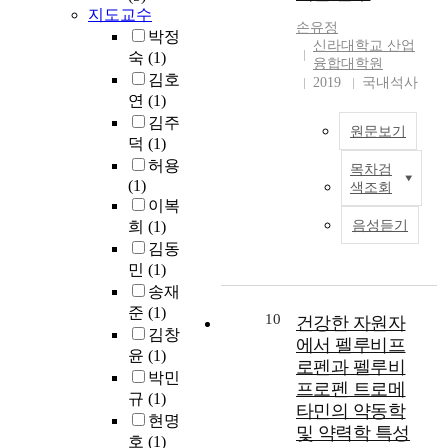
o
개
지도교수
불
L
e
자
f
손유정
념
문
e
n
박정
원
t
신라대학교 산업
을
하
a
t
숙
(1)
사
h
융합대학원
달
고
s
s
김호
용
i
2019
국내석사
리
남
t
o
연
(1)
으
s
하
성
S
f
로
s
김주
원문보기
여
패
q
t
인
t
덕
(1)
변
션
u
h
한
u
허용
목차검
화
가
a
e
피
기
d
(1)
색조회
하
방
r
c
부
후
y
이복
는
역
e
r
관
위
w
희
(1)
음성듣기
소
시
)
u
리
기
a
김동
비
좀
에
i
역
를
s
민
(1)
자
더
의
s
사
해
t
송재
와
스
한
e
는
결
o
준
(1)
브
타
다
s
고
10
해
건강한 자원자
i
랜
김창
일
중
h
대
야
n
에서 펠루비프
드
리
윤
(1)
회
i
문
할
v
로펜과 펠루비
간
쉬
귀
p
명
박민
필
e
프로펜 트로메
의
(
분
d
이
규
(1)
요
s
타민의 약동학
관
S
석
e
시
현명
성
t
및 약력학 특성
계
t
을
t
작
이
호
(1)
i