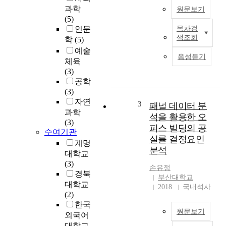
과학
원문보기
(5)
인문
목차검
오
색조회
학
(5)
늘
예술
날
음성듣기
체육
현
(3)
대
공학
남
(3)
성
자연
들
3
패널 데이터 분
과학
은
석을 활용한 오
(3)
자
피스 빌딩의 공
수여기관
신
실률 결정요인
의
계명
분석
개
대학교
성
(3)
손유정
과
경북
부산대학교
자
대학교
2018
국내석사
아
(2)
실
한국
원문보기
현
외국어
을
대학교