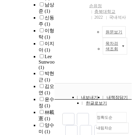
를
y
통
e
됨
더
g
남상
손유정
강
l
해
r
과
욱
a
준
(1)
충북대학교
화
i
지
m
동
분
t
신동
2022
국내석사
하
s
역
i
시
명
e
주
(1)
는
h
적
n
에
해
t
이형
장
)
원문보기
으
e
거
졌
h
탁
(1)
소
하
로
t
대
다
e
이지
목차검
가
고
분
h
한
배
.
e
색조회
아
(1)
되
감
석
e
역
경
이
f
었
각
Lee
하
t
사
:
로
f
Sunwoo
다
적
였
r
를
사
인
e
(1)
.
인
다
a
간
이
해
c
박현
오
모
.
v
직
클
화
t
근
(1)
늘
습
이
e
한
로
학
o
날
김오
으
와
l
고
옥
산
f
기
로
연
(1)
더
e
대
시
업
P
내보내기
내책장담기
업
변
불
x
이
윤수
게
은
i
한글로보기
들
화
어
p
집
정
(1)
나
목
l
은
하
개
e
트
제
林載
표
a
팝
고
별
r
에
정확도순
-
제
憲
(1)
t
업
있
적
i
서
2
품
e
양수
내림차순
스
다
으
e
부
(
정확도
을
s
미
(1)
토
.
로
n
터