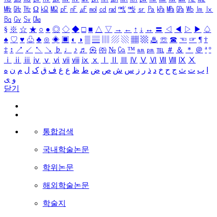
㎒
㎓
㎔
Ω
㏀
㏁
㎊
㎋
㎌
㏖
㏅
㎭
㎮
㎯
㏛
㎩
㎪
㎫
㎬
㏝
㏐
㏓
㏃
㏉
㏜
㏆
§
※
☆
★
○
●
◎
◇
◆
□
■
△
▽
→
←
↑
↓
↔
〓
◁
◀
▷
▶
♤
♠
♡
♥
♧
♣
⊙
◈
▣
◐
◑
▒
▤
▥
▨
▧
▦
▩
♨
☏
☎
☜
☞
¶
†
‡
↕
↗
↙
↖
↘
♭
♩
♪
♬
㉿
㈜
№
㏇
™
㏂
㏘
℡
＃
＆
＊
＠
ª
º
ⅰ
ⅱ
ⅲ
ⅳ
ⅴ
ⅵ
ⅶ
ⅷ
ⅸ
ⅹ
Ⅰ
Ⅱ
Ⅲ
Ⅳ
Ⅴ
Ⅵ
Ⅶ
Ⅷ
Ⅸ
Ⅹ
ا
ب
ت
ث
ج
ح
خ
د
ذ
ر
ز
س
ش
ص
ض
ط
ظ
ع
غ
ف
ق
ک
ل
م
ن
ه
و
ی
닫기
통합검색
국내학술논문
학위논문
해외학술논문
학술지