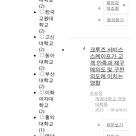
목차검
위
본
(2)
색조회
한
연
한국
매
구
교원대
음성듣기
개
에
학교
체
서
(2)
로
는
고신
서
오
대학교
여
피
4
크루즈 서비스
(2)
성
스
동아
스케이프가 고
못
빌
대학교
객 만족과 재구
지
딩
(2)
매의도 및 구전
않
의
부산
의도에 미치는
는
입
대학교
영향
패
지
(2)
션
및
이화
손유정
액
건
여자대
계명대학교 경영
세
물
대학원
학교
서
의
2023
국내석사
(2)
리
특
홍익
의
성
대학교
원문보기
다
과
(1)
양
같
영남