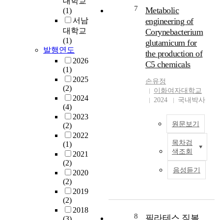
대학교
닌
등
연
a
7
Metabolic
(1)
감
을
구
t
서남
engineering of
각
통
범
t
대학교
Corynebacterium
적
해
위
i
(1)
glutamicum for
경
자
는
m
발행연도
the production of
험
기
지
e
2026
C5 chemicals
을
를
역
t
(1)
제
표
적
h
2025
손유정
공
현
특
e
(2)
이화여자대학교
하
한
성
y
2024
2024
국내박사
는
다
을
m
(4)
공
.
반
o
2023
간
영
v
원문보기
(2)
으
남
해
i
2022
로
성
목차검
서
n
(1)
'
색조회
인
들
울
g
2021
최
식
이
(2)
과
i
후
음성듣기
하
자
2020
6
s
의
(2)
고
신
대
t
빙
2019
있
의
광
h
하
(2)
다
외
역
e
'
2018
.
모
시
p
로
8
필라테스 짐볼
(3)