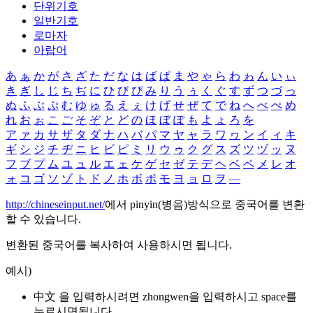
단위기호
일반기호
로마자
아랍어
あ
ぁ
か
が
さ
ざ
た
だ
な
は
ば
ぱ
ま
や
ゃ
ら
わ
ゎ
ん
い
ぃ
き
ぎ
し
じ
ち
ぢ
に
ひ
び
ぴ
み
り
う
ぅ
く
ぐ
す
ず
つ
づ
っ
ぬ
ふ
ぶ
ぷ
む
ゆ
ゅ
る
え
ぇ
け
げ
せ
ぜ
て
で
ね
へ
べ
ぺ
め
れ
お
ぉ
こ
ご
そ
ぞ
と
ど
の
ほ
ぼ
ぽ
も
よ
ょ
ろ
を
ア
ァ
カ
サ
ザ
タ
ダ
ナ
ハ
バ
パ
マ
ヤ
ャ
ラ
ワ
ヮ
ン
イ
ィ
キ
ギ
シ
ジ
チ
ヂ
ニ
ヒ
ビ
ピ
ミ
リ
ウ
ゥ
ク
グ
ス
ズ
ツ
ヅ
ッ
ヌ
フ
ブ
プ
ム
ユ
ュ
ル
エ
ェ
ケ
ゲ
セ
ゼ
テ
デ
ヘ
ベ
ペ
メ
レ
オ
ォ
コ
ゴ
ソ
ゾ
ト
ド
ノ
ホ
ボ
ポ
モ
ヨ
ョ
ロ
ヲ
―
http://chineseinput.net/
에서 pinyin(병음)방식으로 중국어를 변환
할 수 있습니다.
변환된 중국어를 복사하여 사용하시면 됩니다.
예시)
中文 을 입력하시려면
zhongwen
을 입력하시고 space를
누르시면됩니다.