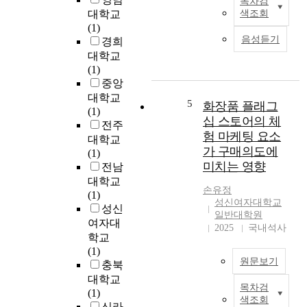
목차검
성
은
C
대학교
색조회
을
미
r
(1)
추
시
u
음성듣기
경희
구
적
i
대학교
하
측
s
(1)
고
면
e
중앙
있
이
t
대학교
다
아
r
5
화장품 플래그
(1)
.
닌
a
십 스토어의 체
전주
패
거
v
험 마케팅 요소
대학교
션
시
e
가 구매의도에
(1)
이
적
l
미치는 영향
전남
본
측
i
대학교
인
면
s
손유정
(1)
의
으
c
성신여자대학교
성신
지
로
h
일반대학원
여자대
위
접
a
2025
국내석사
학교
와
근
r
(1)
수
해
a
원문보기
충북
준
공
c
을
대학교
실
t
목차검
현
보
(1)
률
e
색조회
대
여
신라
결
r