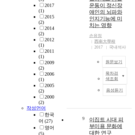
온
를
를
r
불
운동이 정신장
2017
라
위
구
o
리
(1)
애인의 뇌파와
인
해
분
c
는
2015
인지기능에 미
쇼
투
하
e
거
(2)
핑
치는 영향
자
여
s
대
2014
의
하
최
s
한
(2)
손유정
증
고
소
o
빙
2012
西南大學校
가
패
자
f
하
(1)
2017
국내석사
에
션
승
t
가
2011
도
에
법
r
(1)
붕
오
대
(
a
원문보기
2009
괴
프
한
O
v
(2)
되
라
관
L
e
목차검
2006
면
T
인
색조회
심
(1)
S
l
서
h
매
이
2005
:
.
환
e
음성듣기
(2)
장
높
O
E
경
p
2000
은
아
r
n
문
u
(2)
사
지
d
v
제
r
작성언어
라
면
i
i
,
p
한국
지
서
n
r
특
o
9
이집트 시대 피
어
(27)
지
연
a
o
히
s
부미용 문화에
않
령
영어
r
n
화
e
대한 연구
고
을
(5)
y
m
석