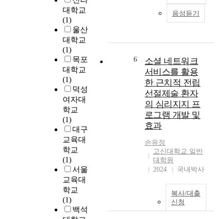
의
준
정
i
대학교
음성듣기
소
다
에
z
(1)
비
고
영
e
울산
자
생
향
d
대학교
들
각
을
b
(1)
은
하
미
y
목포
6
소셜 네트워크
오
며
치
t
대학교
서비스를 활용
프
,
는
h
(1)
한 근치적 전립
라
브
요
e
덕성
선절제술 환자
인
랜
인
f
여자대
의 심리지지 프
매
드
들
a
학교
로그램 개발 및
장
,
을
c
(1)
효과
을
의
분
t
대구
단
류
석
t
교육대
손유정
순
,
하
h
학교
고신대학교 일반
한
유
고
a
(1)
대학원
거
행
자
t
서울
2024
국내박사
래
하
하
a
교육대
장
는
였
l
학교
복사/대출
소
아
다
l
(1)
신청
가
이
.
t
백석
아
템
h