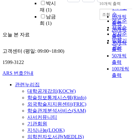
C
순
생
g
박시
10개씩 출력
어
내림차순
분
c
이
O
산
인기도
y
재
(1)
나
이
석
e
어
X
하
m
순
조회
남금
10개씩
플
에
된
s
져
-
기
b
연도순
희
(1)
출력
래
따
결
,
내
2
위
a
제목순
20개씩
그
라
과
a
려
)
한
l
저자순
오늘 본 자료
출력
십
꼭
를
s
와
의
지
l
발행기
30개씩
스
구
일
t
현
억
속
e
관순
토
출력
매
반
h
대
제
고객센터 (평일: 09:00~18:00)
가
x
어
해
50개씩
화
e
인
는
능
e
처
야
시
y
들
1599-3122
출력
d
한
r
럼
하
키
e
에
100개씩
o
공
c
ARS 번호안내
이
는
기
n
게
출력
w
정
i
색
의
위
j
많
n
을
s
관련누리집
적
류
해
o
은
s
강
e
대학공개강의(KOCW)
인
에
패
y
영
t
조
o
학술정보통계시스템(Rinfo)
공
비
널
t
감
r
하
n
외국학술지지원센터(FRIC)
간
해
데
r
을
e
는
E
학술관계분석서비스(SAM)
을
상
이
a
주
a
패
E
사서커뮤니티
홍
대
터
v
고
m
러
G
보
기관회원
적
분
e
있
단
다
,
수
으
지식나눔(LOOK)
석
l
다
계
임
c
단
로
을
i
.
의학전자도서관(MEDLIS)
로
의
o