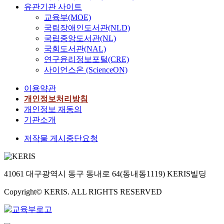
으
수
활
n
피
유관기관 사이트
프
전
g
로
요
용
g
부
교육부(MOE)
로
환
n
활
가
해
i
관
스
국립장애인도서관(NLD)
을
i
용
적
추
n
리
타
국립중앙도서관(NL)
맞
t
하
었
가
a
및
글
이
국회도서관(NAL)
i
는
던
적
l
화
란
했
v
연구윤리정보포털(CRE)
데
가
으
i
장
딘
다
e
사이언스온 (ScienceON)
,
방
로
m
또
E
.
f
이
등
분
i
한
2
이용약관
이
u
러
남
석
t
종
(
에
개인정보처리방침
n
한
성
을
e
교
P
따
c
개인정보 재동의
공
액
실
d
적
G
라
t
기관소개
간
세
시
s
인
E
재
i
을
서
하
p
의
2
저작물 게시중단요청
생
o
통
리
였
a
미
)
가
n
해
에
다
c
가
합
능
p
브
대
.
e
담
성
한
e
41061 대구광역시 동구 동내로 64(동내동1119) KERIS빌딩
랜
한
본
.
겨
을
자
r
드
필
연
F
있
감
원
s
Copyright© KERIS. ALL RIGHTS RESERVED
가
요
구
o
으
소
을
o
치
성
의
r
며
시
사
n
와
이
분
t
고
킨
용
s