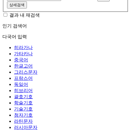
상세검색
결과 내 재검색
인기 검색어
다국어 입력
히라가나
가타카나
중국어
한글고어
그리스문자
프랑스어
독일어
히브리어
괄호기호
학술기호
기술기호
첨자기호
라틴문자
러시아문자