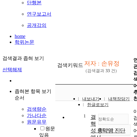
단행본
연구보고서
공개강의
home
학위논문
검색결과 좁혀 보기
저자 : 손유정
검색키워드
선택해제
(검색결과
33
건)
좁혀본 항목 보기
순서
내보내기
내책장담기
한글로보기
검색량순
가나다순
1
결
정확도순
원문유무
핵
원문
성 흉막염 진단
내림차순
정확도
있음