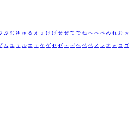
ぶ
ぷ
む
ゆ
ゅ
る
え
ぇ
け
げ
せ
ぜ
て
で
ね
へ
べ
ぺ
め
れ
お
ぉ
プ
ム
ユ
ュ
ル
エ
ェ
ケ
ゲ
セ
ゼ
テ
デ
ヘ
ベ
ペ
メ
レ
オ
ォ
コ
ゴ