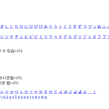
ぎ
し
じ
ち
ぢ
に
ひ
び
ぴ
み
り
う
ぅ
く
ぐ
す
ず
つ
づ
っ
ぬ
ふ
シ
ジ
チ
ヂ
ニ
ヒ
ビ
ピ
ミ
リ
ウ
ゥ
ク
グ
ス
ズ
ツ
ヅ
ッ
ヌ
フ
ブ
할 수 있습니다.
누르시면됩니다.
시면 됩니다.
ㅻ
ㅼ
ㅽ
ㅾ
ㅿ
ㆀ
ㆁ
ㆂ
ㆃ
ㆄ
ㆅ
ㆆ
ㆇ
ㆈ
ㆉ
ㆊ
ㆋ
ㆌ
ㆍ
ㆎ
θ
ι
κ
λ
μ
ν
ξ
ο
π
ρ
σ
τ
υ
φ
χ
ψ
ω