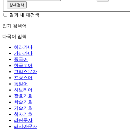
상세검색
결과 내 재검색
인기 검색어
다국어 입력
히라가나
가타카나
중국어
한글고어
그리스문자
프랑스어
독일어
히브리어
괄호기호
학술기호
기술기호
첨자기호
라틴문자
러시아문자