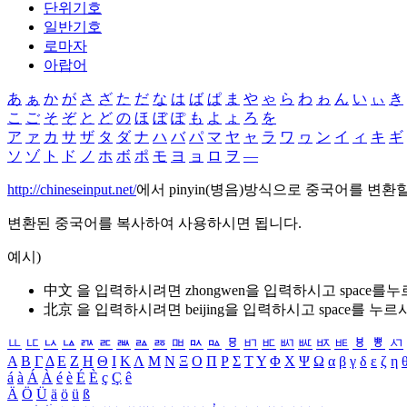
단위기호
일반기호
로마자
아랍어
あ
ぁ
か
が
さ
ざ
た
だ
な
は
ば
ぱ
ま
や
ゃ
ら
わ
ゎ
ん
い
ぃ
き
こ
ご
そ
ぞ
と
ど
の
ほ
ぼ
ぽ
も
よ
ょ
ろ
を
ア
ァ
カ
サ
ザ
タ
ダ
ナ
ハ
バ
パ
マ
ヤ
ャ
ラ
ワ
ヮ
ン
イ
ィ
キ
ギ
ソ
ゾ
ト
ド
ノ
ホ
ボ
ポ
モ
ヨ
ョ
ロ
ヲ
―
http://chineseinput.net/
에서 pinyin(병음)방식으로 중국어를 변환
변환된 중국어를 복사하여 사용하시면 됩니다.
예시)
中文 을 입력하시려면
zhongwen
을 입력하시고 space를
北京 을 입력하시려면
beijing
을 입력하시고 space를 누르
ㅥ
ㅦ
ㅧ
ㅨ
ㅩ
ㅪ
ㅫ
ㅬ
ㅭ
ㅮ
ㅯ
ㅰ
ㅱ
ㅲ
ㅳ
ㅴ
ㅵ
ㅶ
ㅷ
ㅸ
ㅹ
ㅺ
Α
Β
Γ
Δ
Ε
Ζ
Η
Θ
Ι
Κ
Λ
Μ
Ν
Ξ
Ο
Π
Ρ
Σ
Τ
Υ
Φ
Χ
Ψ
Ω
α
β
γ
δ
ε
ζ
η
á
à
Á
À
é
è
É
È
ç
Ç
ê
Ä
Ö
Ü
ä
ö
ü
ß