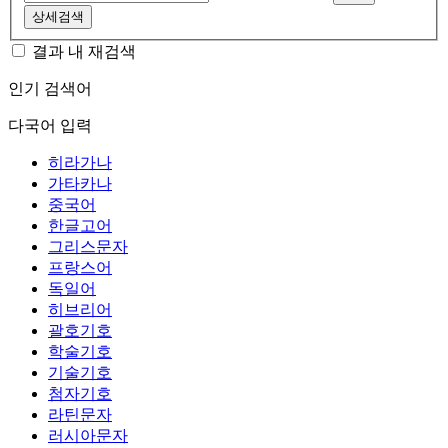
상세검색
결과 내 재검색
인기 검색어
다국어 입력
히라가나
가타카나
중국어
한글고어
그리스문자
프랑스어
독일어
히브리어
괄호기호
학술기호
기술기호
첨자기호
라틴문자
러시아문자