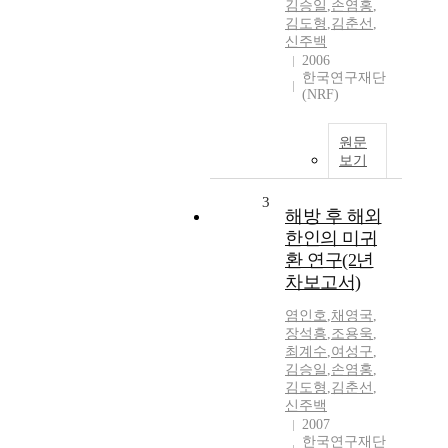
김승일
,
손염홍
,
김도형
,
김춘선
,
신주백
2006
한국연구재단
(NRF)
원문
보기
3
해방 후 해외
한인의 미귀
환 연구(2년
차보고서)
염인호
,
채영국
,
장석흥
,
조용욱
,
최계수
,
여성구
,
김승일
,
손염홍
,
김도형
,
김춘선
,
신주백
2007
한국연구재단