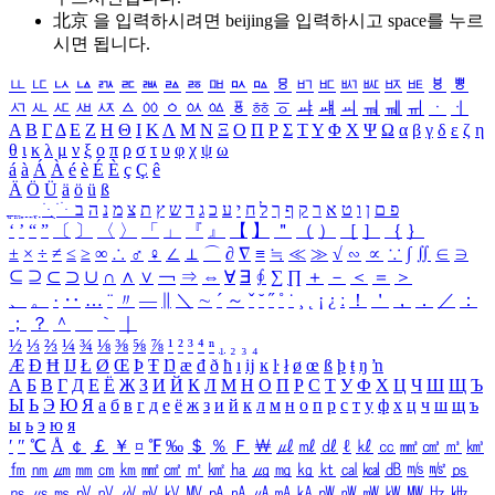
北京 을 입력하시려면
beijing
을 입력하시고 space를 누르
시면 됩니다.
ㅥ
ㅦ
ㅧ
ㅨ
ㅩ
ㅪ
ㅫ
ㅬ
ㅭ
ㅮ
ㅯ
ㅰ
ㅱ
ㅲ
ㅳ
ㅴ
ㅵ
ㅶ
ㅷ
ㅸ
ㅹ
ㅺ
ㅻ
ㅼ
ㅽ
ㅾ
ㅿ
ㆀ
ㆁ
ㆂ
ㆃ
ㆄ
ㆅ
ㆆ
ㆇ
ㆈ
ㆉ
ㆊ
ㆋ
ㆌ
ㆍ
ㆎ
Α
Β
Γ
Δ
Ε
Ζ
Η
Θ
Ι
Κ
Λ
Μ
Ν
Ξ
Ο
Π
Ρ
Σ
Τ
Υ
Φ
Χ
Ψ
Ω
α
β
γ
δ
ε
ζ
η
θ
ι
κ
λ
μ
ν
ξ
ο
π
ρ
σ
τ
υ
φ
χ
ψ
ω
á
à
Á
À
é
è
É
È
ç
Ç
ê
Ä
Ö
Ü
ä
ö
ü
ß
ְ
ֳ
ֲ
ֱ
ָ
ַ
ֵ
ֶ
ִ
ֹ
ּ
ֻ
ׂ
ׁ
ּ
ב
ה
נ
מ
צ
ת
ץ
ש
ד
ג
כ
ע
י
ח
ל
ך
ף
ק
ר
א
ט
ו
ן
ם
פ
‘
’
“
”
〔
〕
〈
〉
「
」
『
』
【
】
＂
（
）
［
］
｛
｝
±
×
÷
≠
≤
≥
∞
∴
♂
♀
∠
⊥
⌒
∂
∇
≡
≒
≪
≫
√
∽
∝
∵
∫
∬
∈
∋
⊆
⊇
⊂
⊃
∪
∩
∧
∨
￢
⇒
⇔
∀
∃
∮
∑
∏
＋
－
＜
＝
＞
、
。
·
‥
…
¨
〃
―
∥
＼
∼
´
～
ˇ
˘
˝
˚
˙
¸
˛
¡
¿
ː
！
＇
，
．
／
：
；
？
＾
＿
｀
｜
½
⅓
⅔
¼
¾
⅛
⅜
⅝
⅞
¹
²
³
⁴
ⁿ
₁
₂
₃
₄
Æ
Ð
Ħ
Ĳ
Ł
Ø
Œ
Þ
Ŧ
Ŋ
æ
đ
ð
ħ
ı
ĳ
ĸ
ŀ
ł
ø
œ
ß
þ
ŧ
ŋ
ŉ
А
Б
В
Г
Д
Е
Ё
Ж
З
И
Й
К
Л
М
Н
О
П
Р
С
Т
У
Ф
Х
Ц
Ч
Ш
Щ
Ъ
Ы
Ь
Э
Ю
Я
а
б
в
г
д
е
ё
ж
з
и
й
к
л
м
н
о
п
р
с
т
у
ф
х
ц
ч
ш
щ
ъ
ы
ь
э
ю
я
′
″
℃
Å
￠
￡
￥
¤
℉
‰
＄
％
Ｆ
￦
㎕
㎖
㎗
ℓ
㎘
㏄
㎣
㎤
㎥
㎦
㎙
㎚
㎛
㎜
㎝
㎞
㎟
㎠
㎡
㎢
㏊
㎍
㎎
㎏
㏏
㎈
㎉
㏈
㎧
㎨
㎰
㎱
㎲
㎳
㎴
㎵
㎶
㎷
㎸
㎹
㎀
㎁
㎂
㎃
㎄
㎺
㎻
㎽
㎾
㎿
㎐
㎑