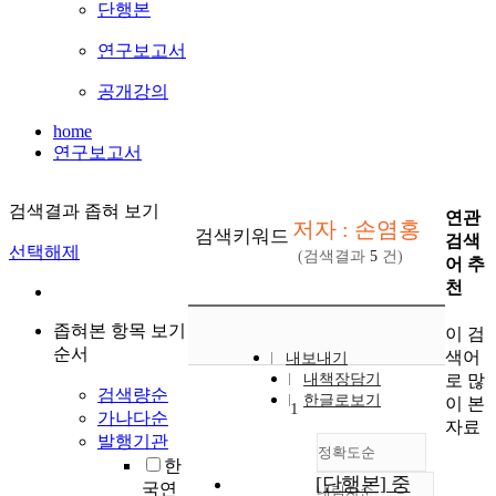
단행본
연구보고서
공개강의
home
연구보고서
검색결과 좁혀 보기
연관
저자 : 손염홍
검색키워드
검색
선택해제
(검색결과
5
건)
어 추
천
좁혀본 항목 보기
이 검
순서
색어
내보내기
로 많
내책장담기
검색량순
한글로보기
이 본
1
가나다순
자료
발행기관
정확도순
한
[단행본] 중
국연
내림차순