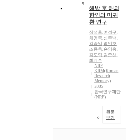
5
해방 후 해외
한인의 미귀
환 연구
장석흥
,
여성구
,
채영국
,
신주백
,
김승일
,
염인호
,
조용욱
,
손염홍
,
김도형
,
김춘선
,
최계수
NRF
KRM(Korean
Research
Memory)
2005
한국연구재단
(NRF)
원문
보기