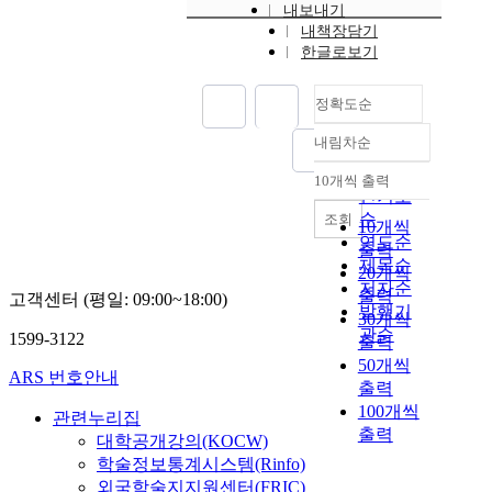
내보내기
내책장담기
한글로보기
정확도순
내림차순
정확도
순
10개씩 출력
내림차순
인기도
순
조회
10개씩
연도순
출력
제목순
20개씩
저자순
출력
고객센터 (평일: 09:00~18:00)
발행기
30개씩
관순
1599-3122
출력
50개씩
ARS 번호안내
출력
100개씩
관련누리집
출력
대학공개강의(KOCW)
학술정보통계시스템(Rinfo)
외국학술지지원센터(FRIC)