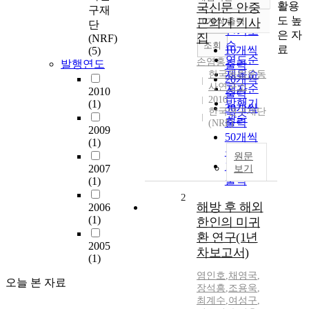
정확도
활용
국신문 안중
구재
순
도 높
근의거 기사
10개씩 출력
단
내림차순
인기도
은 자
집
(NRF)
순
조회
료
10개씩
(5)
연도순
손염홍
발행연도
출력
제목순
한국독립운동
20개씩
사연구소
저자순
2010
출력
2010
발행기
(1)
30개씩
한국연구재단
관순
출력
(NRF)
2009
50개씩
(1)
출력
원문
100개씩
2007
보기
출력
(1)
2
해방 후 해외
2006
(1)
한인의 미귀
환 연구(1년
2005
차보고서)
(1)
염인호
,
채영국
,
오늘 본 자료
장석흥
,
조용욱
,
최계수
,
여성구
,