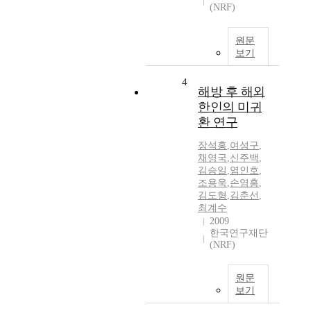
(NRF)
원문
보기
4
해방 후 해외
한인의 미귀
환 연구
장석흥
,
여성구
,
채영국
,
신주백
,
김승일
,
염인호
,
조용욱
,
손염홍
,
김도형
,
김춘선
,
최계수
2009
한국연구재단
(NRF)
원문
보기