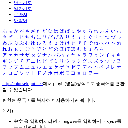
단위기호
일반기호
로마자
아랍어
あ
ぁ
か
が
さ
ざ
た
だ
な
は
ば
ぱ
ま
や
ゃ
ら
わ
ゎ
ん
い
ぃ
き
ぎ
し
じ
ち
ぢ
に
ひ
び
ぴ
み
り
う
ぅ
く
ぐ
す
ず
つ
づ
っ
ぬ
ふ
ぶ
ぷ
む
ゆ
ゅ
る
え
ぇ
け
げ
せ
ぜ
て
で
ね
へ
べ
ぺ
め
れ
お
ぉ
こ
ご
そ
ぞ
と
ど
の
ほ
ぼ
ぽ
も
よ
ょ
ろ
を
ア
ァ
カ
サ
ザ
タ
ダ
ナ
ハ
バ
パ
マ
ヤ
ャ
ラ
ワ
ヮ
ン
イ
ィ
キ
ギ
シ
ジ
チ
ヂ
ニ
ヒ
ビ
ピ
ミ
リ
ウ
ゥ
ク
グ
ス
ズ
ツ
ヅ
ッ
ヌ
フ
ブ
プ
ム
ユ
ュ
ル
エ
ェ
ケ
ゲ
セ
ゼ
テ
デ
ヘ
ベ
ペ
メ
レ
オ
ォ
コ
ゴ
ソ
ゾ
ト
ド
ノ
ホ
ボ
ポ
モ
ヨ
ョ
ロ
ヲ
―
http://chineseinput.net/
에서 pinyin(병음)방식으로 중국어를 변환
할 수 있습니다.
변환된 중국어를 복사하여 사용하시면 됩니다.
예시)
中文 을 입력하시려면
zhongwen
을 입력하시고 space를
누르시면됩니다.