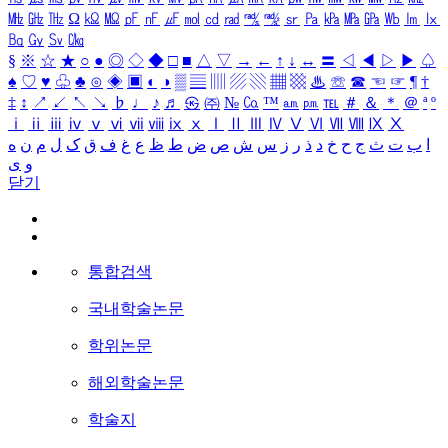
㎒
㎓
㎔
Ω
㏀
㏁
㎊
㎋
㎌
㏖
㏅
㎭
㎮
㎯
㏛
㎩
㎪
㎫
㎬
㏝
㏐
㏓
㏃
㏉
㏜
㏆
§
※
☆
★
○
●
◎
◇
◆
□
■
△
▽
→
←
↑
↓
↔
〓
◁
◀
▷
▶
♤
♠
♡
♥
♧
♣
⊙
◈
▣
◐
◑
▒
▤
▥
▨
▧
▦
▩
♨
☏
☎
☜
☞
¶
†
‡
↕
↗
↙
↖
↘
♭
♩
♪
♬
㉿
㈜
№
㏇
™
㏂
㏘
℡
＃
＆
＊
＠
ª
º
ⅰ
ⅱ
ⅲ
ⅳ
ⅴ
ⅵ
ⅶ
ⅷ
ⅸ
ⅹ
Ⅰ
Ⅱ
Ⅲ
Ⅳ
Ⅴ
Ⅵ
Ⅶ
Ⅷ
Ⅸ
Ⅹ
ا
ب
ت
ث
ج
ح
خ
د
ذ
ر
ز
س
ش
ص
ض
ط
ظ
ع
غ
ف
ق
ک
ل
م
ن
ه
و
ی
닫기
통합검색
국내학술논문
학위논문
해외학술논문
학술지