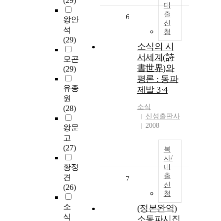
(29)
대
출
6
왕안
신
석
청
(29)
소식의 시
서세계(詩
모곤
書世界)와
(29)
평론 : 동파
유종
제발 3·4
원
소식
(28)
신성출판사
2008
왕문
고
(27)
복
사/
황정
대
출
견
7
신
(26)
청
소
(정본완역)
식
소동파시집