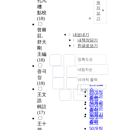
孔凡
목
禮
차
點校
보
(18)
기
曾棘
내보내기
莊,
내책장담기
舒大
한글로보기
剛
主編
정확도순
(18)
내림차순
증극
정확도
장
순
10개씩 출력
내림차순
(18)
인기도
순
조회
10개씩
王文
연도순
출력
誥
제목순
20개씩
輯註
저자순
출력
(17)
발행기
30개씩
관순
출력
王十
50개씩
朋