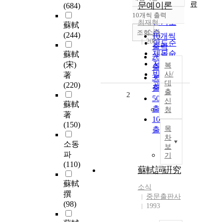
정확도
료
문예이론
(684)
순
10개씩 출력
내림차순
인기도
최재혁
蘇軾
소명
순
조회
(244)
10개씩
2015
연도순
출력
제목순
蘇軾
20개씩
저자순
(宋)
복
출력
발행기
사/
著
30개씩
대
관순
(220)
출력
출
2
50개씩
신
蘇軾
출력
청
著
100개씩
(150)
목
출력
차
소동
보
파
기
(110)
蘇軾詞硏究
蘇軾
소식
撰
중문출판사
(98)
1993