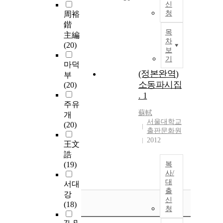
신
청
周裕
鍇
목
主編
차
(20)
보
기
마덕
(정본완역)
부
소동파시집
(20)
. 1
주유
蘇軾
개
서울대학교
(20)
출판문화원
2012
王文
誥
(19)
복
사/
대
서대
출
강
신
(18)
청