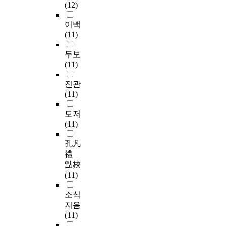
(12)
이백
(11)
두보
(11)
진관
(11)
모저
(11)
孔凡
禮
點校
(11)
소식
지음
(11)