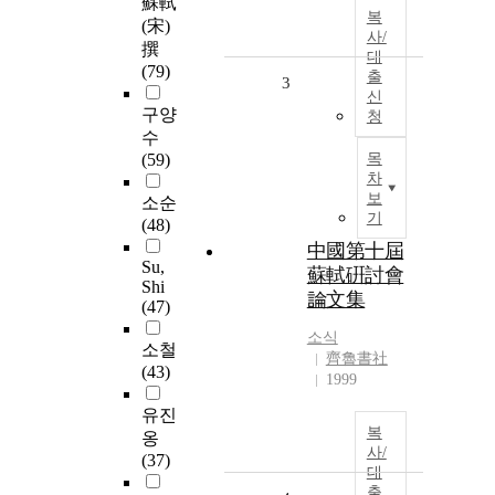
蘇軾
복
(宋)
사/
撰
대
(79)
출
3
신
구양
청
수
(59)
목
차
보
소순
기
(48)
中國第十屆
Su,
蘇軾硏討會
Shi
論文集
(47)
소식
소철
齊魯書社
(43)
1999
유진
복
옹
사/
(37)
대
출