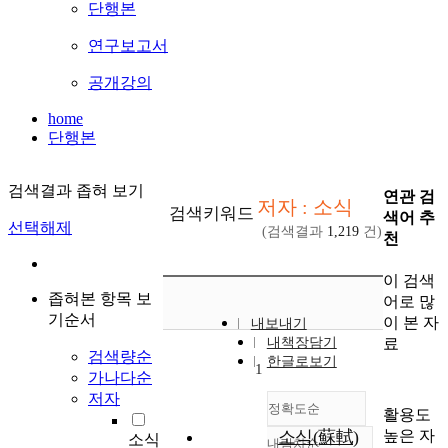
단행본
연구보고서
공개강의
home
단행본
검색결과 좁혀 보기
연관 검
저자 : 소식
검색키워드
색어 추
선택해제
(검색결과
1,219
건)
천
이 검색
좁혀본 항목 보
어로 많
기순서
이 본 자
내보내기
료
내책장담기
검색량순
한글로보기
1
가나다순
저자
정확도순
활용도
높은 자
소식(蘇軾)
소식
내림차순