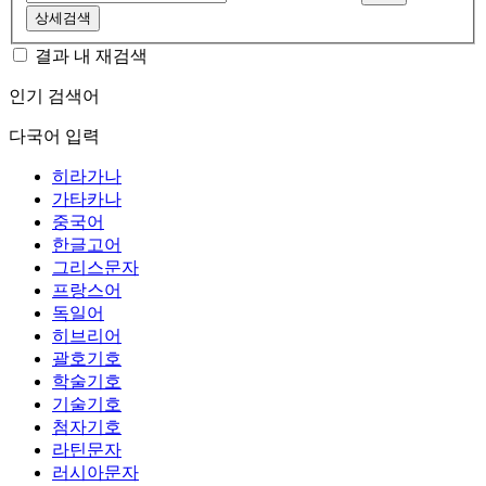
상세검색
결과 내 재검색
인기 검색어
다국어 입력
히라가나
가타카나
중국어
한글고어
그리스문자
프랑스어
독일어
히브리어
괄호기호
학술기호
기술기호
첨자기호
라틴문자
러시아문자