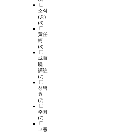
소식
(송)
(8)
黃任
軻
(8)
成百
曉
譯註
(7)
성백
효
(7)
주희
(7)
고종