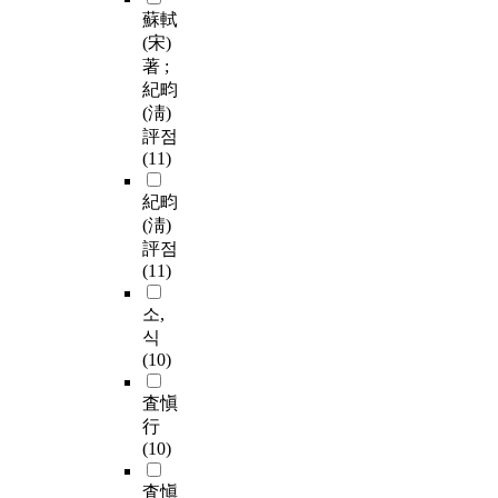
蘇軾
(宋)
著 ;
紀畇
(淸)
評점
(11)
紀畇
(淸)
評점
(11)
소,
식
(10)
査愼
行
(10)
査愼