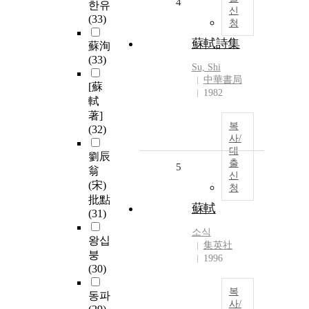
4
한유
신
(33)
청
蘇軾詩集
蘇洵
(33)
Su, Shi
中華書局
[蘇
1982
軾
著]
복
(32)
사/
대
劉辰
출
5
翁
신
(宋)
청
批點
蘇軾
(31)
소식
왕십
集英社
붕
1996
(30)
복
동파
사/