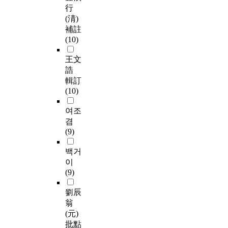
行
(淸)
補註
(10)
王文
誥
輯訂
(10)
여조
겸
(9)
백거
이
(9)
劉辰
翁
(元)
批點