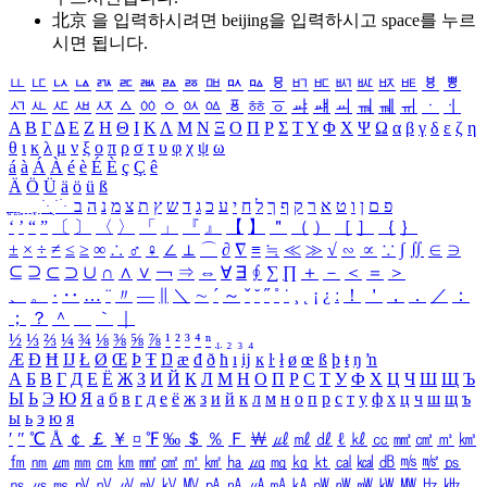
北京 을 입력하시려면
beijing
을 입력하시고 space를 누르
시면 됩니다.
ㅥ
ㅦ
ㅧ
ㅨ
ㅩ
ㅪ
ㅫ
ㅬ
ㅭ
ㅮ
ㅯ
ㅰ
ㅱ
ㅲ
ㅳ
ㅴ
ㅵ
ㅶ
ㅷ
ㅸ
ㅹ
ㅺ
ㅻ
ㅼ
ㅽ
ㅾ
ㅿ
ㆀ
ㆁ
ㆂ
ㆃ
ㆄ
ㆅ
ㆆ
ㆇ
ㆈ
ㆉ
ㆊ
ㆋ
ㆌ
ㆍ
ㆎ
Α
Β
Γ
Δ
Ε
Ζ
Η
Θ
Ι
Κ
Λ
Μ
Ν
Ξ
Ο
Π
Ρ
Σ
Τ
Υ
Φ
Χ
Ψ
Ω
α
β
γ
δ
ε
ζ
η
θ
ι
κ
λ
μ
ν
ξ
ο
π
ρ
σ
τ
υ
φ
χ
ψ
ω
á
à
Á
À
é
è
É
È
ç
Ç
ê
Ä
Ö
Ü
ä
ö
ü
ß
ְ
ֳ
ֲ
ֱ
ָ
ַ
ֵ
ֶ
ִ
ֹ
ּ
ֻ
ׂ
ׁ
ּ
ב
ה
נ
מ
צ
ת
ץ
ש
ד
ג
כ
ע
י
ח
ל
ך
ף
ק
ר
א
ט
ו
ן
ם
פ
‘
’
“
”
〔
〕
〈
〉
「
」
『
』
【
】
＂
（
）
［
］
｛
｝
±
×
÷
≠
≤
≥
∞
∴
♂
♀
∠
⊥
⌒
∂
∇
≡
≒
≪
≫
√
∽
∝
∵
∫
∬
∈
∋
⊆
⊇
⊂
⊃
∪
∩
∧
∨
￢
⇒
⇔
∀
∃
∮
∑
∏
＋
－
＜
＝
＞
、
。
·
‥
…
¨
〃
―
∥
＼
∼
´
～
ˇ
˘
˝
˚
˙
¸
˛
¡
¿
ː
！
＇
，
．
／
：
；
？
＾
＿
｀
｜
½
⅓
⅔
¼
¾
⅛
⅜
⅝
⅞
¹
²
³
⁴
ⁿ
₁
₂
₃
₄
Æ
Ð
Ħ
Ĳ
Ł
Ø
Œ
Þ
Ŧ
Ŋ
æ
đ
ð
ħ
ı
ĳ
ĸ
ŀ
ł
ø
œ
ß
þ
ŧ
ŋ
ŉ
А
Б
В
Г
Д
Е
Ё
Ж
З
И
Й
К
Л
М
Н
О
П
Р
С
Т
У
Ф
Х
Ц
Ч
Ш
Щ
Ъ
Ы
Ь
Э
Ю
Я
а
б
в
г
д
е
ё
ж
з
и
й
к
л
м
н
о
п
р
с
т
у
ф
х
ц
ч
ш
щ
ъ
ы
ь
э
ю
я
′
″
℃
Å
￠
￡
￥
¤
℉
‰
＄
％
Ｆ
￦
㎕
㎖
㎗
ℓ
㎘
㏄
㎣
㎤
㎥
㎦
㎙
㎚
㎛
㎜
㎝
㎞
㎟
㎠
㎡
㎢
㏊
㎍
㎎
㎏
㏏
㎈
㎉
㏈
㎧
㎨
㎰
㎱
㎲
㎳
㎴
㎵
㎶
㎷
㎸
㎹
㎀
㎁
㎂
㎃
㎄
㎺
㎻
㎽
㎾
㎿
㎐
㎑