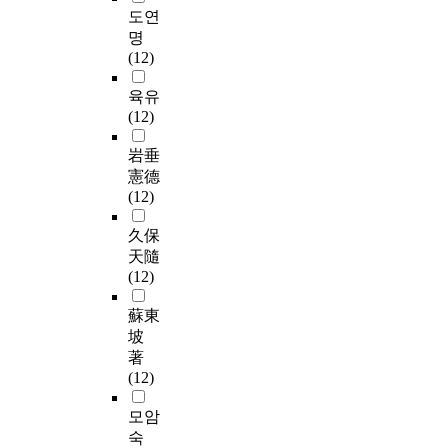
도연
명
(12)
육유
(12)
岩垂
憲德
(12)
久保
天隨
(12)
蘇東
坡
著
(12)
모암
숙