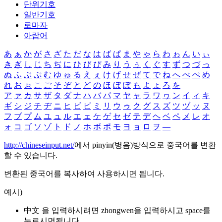
단위기호
일반기호
로마자
아랍어
あ
ぁ
か
が
さ
ざ
た
だ
な
は
ば
ぱ
ま
や
ゃ
ら
わ
ゎ
ん
い
ぃ
き
ぎ
し
じ
ち
ぢ
に
ひ
び
ぴ
み
り
う
ぅ
く
ぐ
す
ず
つ
づ
っ
ぬ
ふ
ぶ
ぷ
む
ゆ
ゅ
る
え
ぇ
け
げ
せ
ぜ
て
で
ね
へ
べ
ぺ
め
れ
お
ぉ
こ
ご
そ
ぞ
と
ど
の
ほ
ぼ
ぽ
も
よ
ょ
ろ
を
ア
ァ
カ
サ
ザ
タ
ダ
ナ
ハ
バ
パ
マ
ヤ
ャ
ラ
ワ
ヮ
ン
イ
ィ
キ
ギ
シ
ジ
チ
ヂ
ニ
ヒ
ビ
ピ
ミ
リ
ウ
ゥ
ク
グ
ス
ズ
ツ
ヅ
ッ
ヌ
フ
ブ
プ
ム
ユ
ュ
ル
エ
ェ
ケ
ゲ
セ
ゼ
テ
デ
ヘ
ベ
ペ
メ
レ
オ
ォ
コ
ゴ
ソ
ゾ
ト
ド
ノ
ホ
ボ
ポ
モ
ヨ
ョ
ロ
ヲ
―
http://chineseinput.net/
에서 pinyin(병음)방식으로 중국어를 변환
할 수 있습니다.
변환된 중국어를 복사하여 사용하시면 됩니다.
예시)
中文 을 입력하시려면
zhongwen
을 입력하시고 space를
누르시면됩니다.