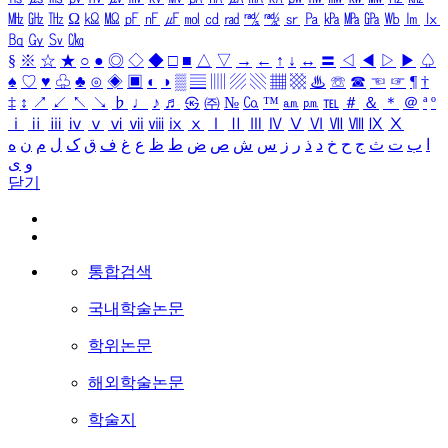
㎒
㎓
㎔
Ω
㏀
㏁
㎊
㎋
㎌
㏖
㏅
㎭
㎮
㎯
㏛
㎩
㎪
㎫
㎬
㏝
㏐
㏓
㏃
㏉
㏜
㏆
§
※
☆
★
○
●
◎
◇
◆
□
■
△
▽
→
←
↑
↓
↔
〓
◁
◀
▷
▶
♤
♠
♡
♥
♧
♣
⊙
◈
▣
◐
◑
▒
▤
▥
▨
▧
▦
▩
♨
☏
☎
☜
☞
¶
†
‡
↕
↗
↙
↖
↘
♭
♩
♪
♬
㉿
㈜
№
㏇
™
㏂
㏘
℡
＃
＆
＊
＠
ª
º
ⅰ
ⅱ
ⅲ
ⅳ
ⅴ
ⅵ
ⅶ
ⅷ
ⅸ
ⅹ
Ⅰ
Ⅱ
Ⅲ
Ⅳ
Ⅴ
Ⅵ
Ⅶ
Ⅷ
Ⅸ
Ⅹ
ا
ب
ت
ث
ج
ح
خ
د
ذ
ر
ز
س
ش
ص
ض
ط
ظ
ع
غ
ف
ق
ک
ل
م
ن
ه
و
ی
닫기
통합검색
국내학술논문
학위논문
해외학술논문
학술지