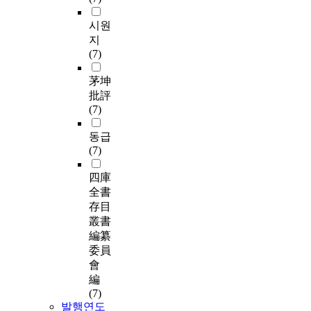
시원
지
(7)
茅坤
批評
(7)
동급
(7)
四庫
全書
存目
叢書
編纂
委員
會
編
(7)
발행연도