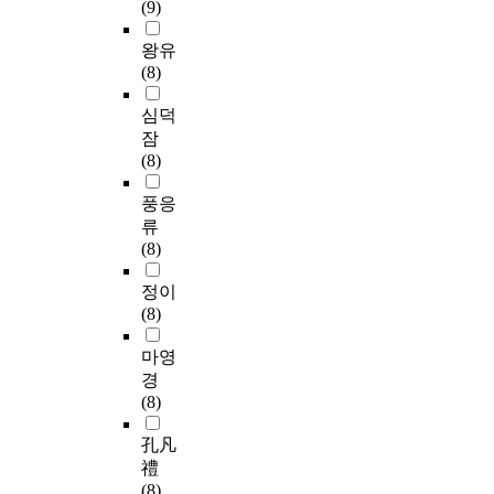
(9)
왕유
(8)
심덕
잠
(8)
풍응
류
(8)
정이
(8)
마영
경
(8)
孔凡
禮
(8)