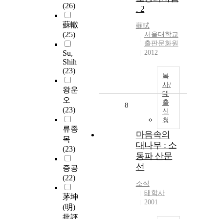
(26)
. 2
蘇轍
蘇軾
(25)
서울대학교
출판문화원
Su,
2012
Shih
(23)
복
사/
왕운
대
오
출
8
(23)
신
청
류종
마음속의
목
대나무 : 소
(23)
동파 산문
선
증공
(22)
소식
태학사
茅坤
2001
(明)
批評