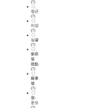
(7)
장근
(7)
이강
(7)
심괄
(7)
劉辰
翁
批點
(7)
蘇東
坡
(7)
왕,
운오
(7)