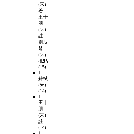
(宋)
著 ;
王十
朋
(宋)
註 ;
劉辰
翁
(宋)
批點
(15)
蘇軾
(宋)
(14)
王十
朋
(宋)
註
(14)