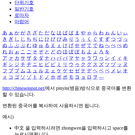
단위기호
일반기호
로마자
아랍어
あ
ぁ
か
が
さ
ざ
た
だ
な
は
ば
ぱ
ま
や
ゃ
ら
わ
ゎ
ん
い
ぃ
き
ぎ
し
じ
ち
ぢ
に
ひ
び
ぴ
み
り
う
ぅ
く
ぐ
す
ず
つ
づ
っ
ぬ
ふ
ぶ
ぷ
む
ゆ
ゅ
る
え
ぇ
け
げ
せ
ぜ
て
で
ね
へ
べ
ぺ
め
れ
お
ぉ
こ
ご
そ
ぞ
と
ど
の
ほ
ぼ
ぽ
も
よ
ょ
ろ
を
ア
ァ
カ
サ
ザ
タ
ダ
ナ
ハ
バ
パ
マ
ヤ
ャ
ラ
ワ
ヮ
ン
イ
ィ
キ
ギ
シ
ジ
チ
ヂ
ニ
ヒ
ビ
ピ
ミ
リ
ウ
ゥ
ク
グ
ス
ズ
ツ
ヅ
ッ
ヌ
フ
ブ
プ
ム
ユ
ュ
ル
エ
ェ
ケ
ゲ
セ
ゼ
テ
デ
ヘ
ベ
ペ
メ
レ
オ
ォ
コ
ゴ
ソ
ゾ
ト
ド
ノ
ホ
ボ
ポ
モ
ヨ
ョ
ロ
ヲ
―
http://chineseinput.net/
에서 pinyin(병음)방식으로 중국어를 변환
할 수 있습니다.
변환된 중국어를 복사하여 사용하시면 됩니다.
예시)
中文 을 입력하시려면
zhongwen
을 입력하시고 space를
누르시면됩니다.