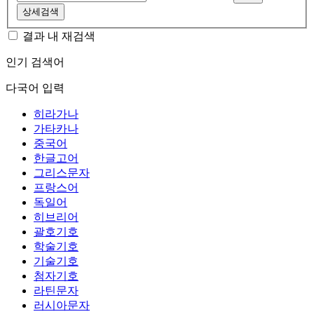
상세검색
결과 내 재검색
인기 검색어
다국어 입력
히라가나
가타카나
중국어
한글고어
그리스문자
프랑스어
독일어
히브리어
괄호기호
학술기호
기술기호
첨자기호
라틴문자
러시아문자