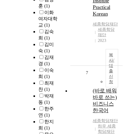
Institute
훈
(1)
Practical
이화
Korean
여자대학
세종학당재단
교
(1)
세종학당
김숙
재단
희
(1)
2023
김미
숙
(1)
복
김재
사/
경
(1)
대
이숙
출
7
희
(1)
신
청
최재
찬
(1)
(바로 배워
박재
바로 쓰는)
동
(1)
비즈니스
한주
한국어
연
(1)
세종학당재단
한지
하우 세종
희
(1)
학당재단