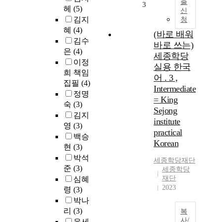
출
3
헤
(5)
신
김지
청
혜
(4)
(바로 배워
김수
바로 쓰는)
은
(4)
세종학당
이정
실용 한국
희 책임
어 . 3 ,
집필
(4)
Intermediate
정명
= King
숙
(3)
Sejong
김지
institute
영
(3)
practical
백승
Korean
현
(3)
박석
세종학당재단
준
(3)
세종학당
재단
심혜
2023
령
(3)
박나
리
(3)
복
사/
윤세