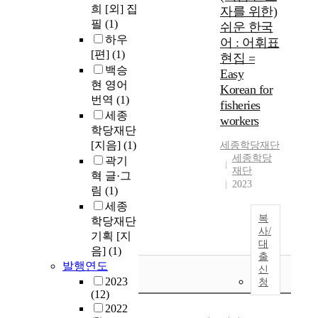
희 [외] 집
자를 위한)
필
(1)
쉬운 한국
하우
어 : 어휘표
[편]
(1)
현집 =
백승
Easy
현 영어
Korean for
번역
(1)
fisheries
세종
workers
학당재단
[지음]
(1)
세종학당재단
세종학당
곽기
재단
혁 글·그
2023
림
(1)
세종
복
학당재단
사/
기획 [지
대
음]
(1)
출
발행연도
신
2023
청
(12)
2022