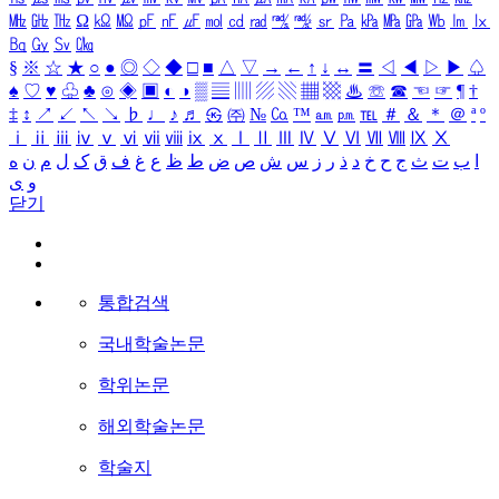
㎒
㎓
㎔
Ω
㏀
㏁
㎊
㎋
㎌
㏖
㏅
㎭
㎮
㎯
㏛
㎩
㎪
㎫
㎬
㏝
㏐
㏓
㏃
㏉
㏜
㏆
§
※
☆
★
○
●
◎
◇
◆
□
■
△
▽
→
←
↑
↓
↔
〓
◁
◀
▷
▶
♤
♠
♡
♥
♧
♣
⊙
◈
▣
◐
◑
▒
▤
▥
▨
▧
▦
▩
♨
☏
☎
☜
☞
¶
†
‡
↕
↗
↙
↖
↘
♭
♩
♪
♬
㉿
㈜
№
㏇
™
㏂
㏘
℡
＃
＆
＊
＠
ª
º
ⅰ
ⅱ
ⅲ
ⅳ
ⅴ
ⅵ
ⅶ
ⅷ
ⅸ
ⅹ
Ⅰ
Ⅱ
Ⅲ
Ⅳ
Ⅴ
Ⅵ
Ⅶ
Ⅷ
Ⅸ
Ⅹ
ا
ب
ت
ث
ج
ح
خ
د
ذ
ر
ز
س
ش
ص
ض
ط
ظ
ع
غ
ف
ق
ک
ل
م
ن
ه
و
ی
닫기
통합검색
국내학술논문
학위논문
해외학술논문
학술지