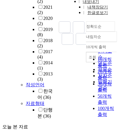
(2)
내보내기
2021
내책장담기
(2)
한글로보기
2020
(2)
정확도순
2019
(8)
내림차순
정확도
2018
순
(2)
10개씩 출력
내림차순
인기도
2017
(4)
순
조회
10개씩
2014
연도순
출력
(1)
제목순
20개씩
2013
저자순
출력
(3)
발행기
30개씩
작성언어
관순
출력
한국
50개씩
어
(36)
출력
자료형태
100개씩
단행
출력
본
(36)
오늘 본 자료