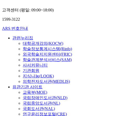
고객센터 (평일: 09:00~18:00)
1599-3122
ARS 번호안내
관련누리집
대학공개강의(KOCW)
학술정보통계시스템(Rinfo)
외국학술지지원센터(FRIC)
학술관계분석서비스(SAM)
사서커뮤니티
기관회원
지식나눔(LOOK)
의학전자도서관(MEDLIS)
유관기관 사이트
교육부(MOE)
국립장애인도서관(NLD)
국립중앙도서관(NL)
국회도서관(NAL)
연구윤리정보포털(CRE)