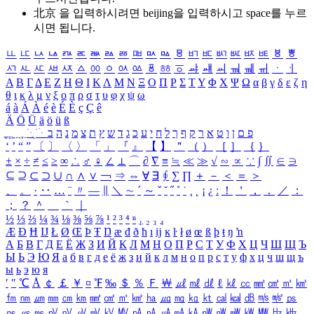
北京 을 입력하시려면
beijing
을 입력하시고 space를 누르
시면 됩니다.
ㅥ
ㅦ
ㅧ
ㅨ
ㅩ
ㅪ
ㅫ
ㅬ
ㅭ
ㅮ
ㅯ
ㅰ
ㅱ
ㅲ
ㅳ
ㅴ
ㅵ
ㅶ
ㅷ
ㅸ
ㅹ
ㅺ
ㅻ
ㅼ
ㅽ
ㅾ
ㅿ
ㆀ
ㆁ
ㆂ
ㆃ
ㆄ
ㆅ
ㆆ
ㆇ
ㆈ
ㆉ
ㆊ
ㆋ
ㆌ
ㆍ
ㆎ
Α
Β
Γ
Δ
Ε
Ζ
Η
Θ
Ι
Κ
Λ
Μ
Ν
Ξ
Ο
Π
Ρ
Σ
Τ
Υ
Φ
Χ
Ψ
Ω
α
β
γ
δ
ε
ζ
η
θ
ι
κ
λ
μ
ν
ξ
ο
π
ρ
σ
τ
υ
φ
χ
ψ
ω
á
à
Á
À
é
è
É
È
ç
Ç
ê
Ä
Ö
Ü
ä
ö
ü
ß
ְ
ֳ
ֲ
ֱ
ָ
ַ
ֵ
ֶ
ִ
ֹ
ּ
ֻ
ׂ
ׁ
ּ
ב
ה
נ
מ
צ
ת
ץ
ש
ד
ג
כ
ע
י
ח
ל
ך
ף
ק
ר
א
ט
ו
ן
ם
פ
‘
’
“
”
〔
〕
〈
〉
「
」
『
』
【
】
＂
（
）
［
］
｛
｝
±
×
÷
≠
≤
≥
∞
∴
♂
♀
∠
⊥
⌒
∂
∇
≡
≒
≪
≫
√
∽
∝
∵
∫
∬
∈
∋
⊆
⊇
⊂
⊃
∪
∩
∧
∨
￢
⇒
⇔
∀
∃
∮
∑
∏
＋
－
＜
＝
＞
、
。
·
‥
…
¨
〃
―
∥
＼
∼
´
～
ˇ
˘
˝
˚
˙
¸
˛
¡
¿
ː
！
＇
，
．
／
：
；
？
＾
＿
｀
｜
½
⅓
⅔
¼
¾
⅛
⅜
⅝
⅞
¹
²
³
⁴
ⁿ
₁
₂
₃
₄
Æ
Ð
Ħ
Ĳ
Ł
Ø
Œ
Þ
Ŧ
Ŋ
æ
đ
ð
ħ
ı
ĳ
ĸ
ŀ
ł
ø
œ
ß
þ
ŧ
ŋ
ŉ
А
Б
В
Г
Д
Е
Ё
Ж
З
И
Й
К
Л
М
Н
О
П
Р
С
Т
У
Ф
Х
Ц
Ч
Ш
Щ
Ъ
Ы
Ь
Э
Ю
Я
а
б
в
г
д
е
ё
ж
з
и
й
к
л
м
н
о
п
р
с
т
у
ф
х
ц
ч
ш
щ
ъ
ы
ь
э
ю
я
′
″
℃
Å
￠
￡
￥
¤
℉
‰
＄
％
Ｆ
￦
㎕
㎖
㎗
ℓ
㎘
㏄
㎣
㎤
㎥
㎦
㎙
㎚
㎛
㎜
㎝
㎞
㎟
㎠
㎡
㎢
㏊
㎍
㎎
㎏
㏏
㎈
㎉
㏈
㎧
㎨
㎰
㎱
㎲
㎳
㎴
㎵
㎶
㎷
㎸
㎹
㎀
㎁
㎂
㎃
㎄
㎺
㎻
㎽
㎾
㎿
㎐
㎑