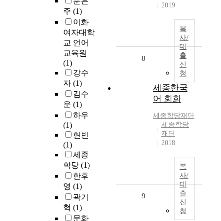
문은
2019
주
(1)
이화
복
여자대학
사/
교 언어
대
교육원
출
8
(1)
신
강수
청
자
(1)
세종한국
김수
어 회화
운
(1)
하우
세종학당재단
(1)
세종학당
재단
현빈
2018
(1)
세종
학당
(1)
복
한후
사/
대
영
(1)
출
9
곽기
신
혁
(1)
청
문화