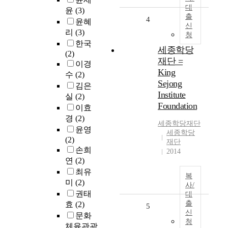
대
윤
(3)
출
4
윤혜
신
리
(3)
청
한국
세종학당
(2)
재단 =
이경
King
수
(2)
Sejong
김은
Institute
실
(2)
Foundation
이효
경
(2)
세종학당재단
윤영
세종학당
(2)
재단
손희
2014
연
(2)
최유
복
미
(2)
사/
권태
대
출
효
(2)
5
신
문화
청
체육관광