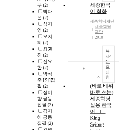
세종한국
부
(2)
어 회화
박다
은
(2)
세종학당재단
심지
세종학당
영
(2)
재단
오지
2018
혜
(2)
최권
복
진
(2)
사/
전요
대
출
한
(2)
6
신
박석
청
준 [외]집
(바로 배워
필
(2)
바로 쓰는)
정미
세종학당
향 공동
집필
(2)
실용 한국
김지
어 . 1 =
혜 공동
King
집필
(2)
Sejong
김영