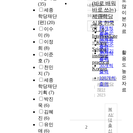
로
(바로 배워
(35)
내림차순
많
정확도
바로 쓰는)
세종
이
순
10개씩 출력
세종학당
학당재단
내림차순
본
인기도
[편]
(20)
실용 한국
자
순
조회
10개씩
이수
어 . 4 ,
료
연도순
출력
미
(9)
Intermediate
제목순
20개씩
이정
= King
저자순
출력
희
(8)
Sejong
발행기
활
30개씩
이준
institute
관순
용
출력
호
(7)
practical
도
50개씩
천민
Korean
높
출력
지
(7)
은
100개씩
세종학당재단
세종
자
출력
세종학당
학당재단
료
재단
기획
(7)
2023
박진
욱
(6)
복
김혜
사/
진
(6)
대
유민
출
2
애
(6)
신