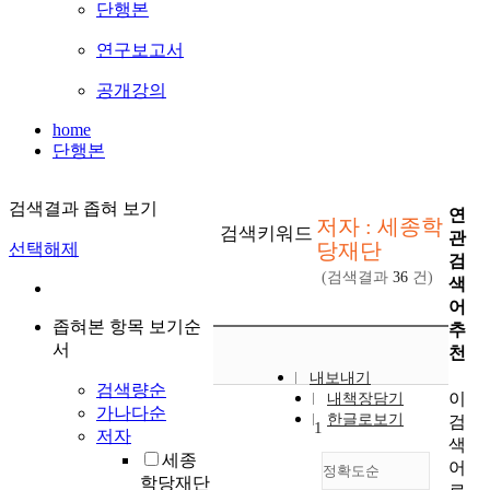
단행본
연구보고서
공개강의
home
단행본
검색결과 좁혀 보기
연
저자 : 세종학
검색키워드
관
당재단
선택해제
검
(검색결과
36
건)
색
어
좁혀본 항목 보기순
추
서
천
내보내기
검색량순
이
내책장담기
가나다순
한글로보기
검
1
저자
색
세종
어
정확도순
학당재단