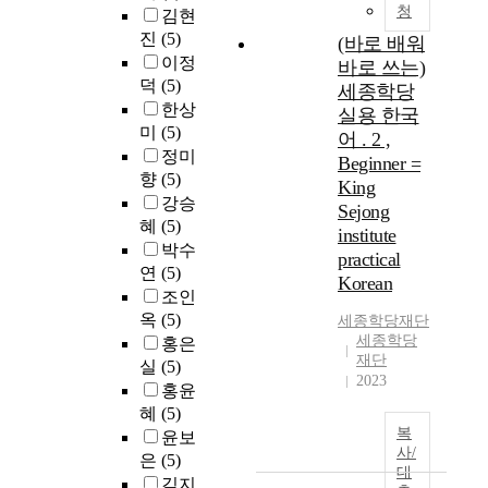
청
김현
진
(5)
(바로 배워
이정
바로 쓰는)
덕
(5)
세종학당
한상
실용 한국
미
(5)
어 . 2 ,
정미
Beginner =
향
(5)
King
강승
Sejong
혜
(5)
institute
박수
practical
연
(5)
Korean
조인
옥
(5)
세종학당재단
세종학당
홍은
재단
실
(5)
2023
홍윤
혜
(5)
복
윤보
사/
은
(5)
대
김지