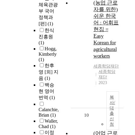
(농업 근로
체육관광
자를 위한)
부 국어
쉬운 한국
정책과
어 : 어휘표
[편]
(1)
현집 =
한식
Easy
진흥원
Korean for
(1)
Hogg,
agricultural
Kimberly
workers
(1)
한후
세종학당재단
영 [외] 지
세종학당
재단
음
(1)
2023
백승
현 영어
번역
(1)
복
사/
대
Calanchie,
출
Brian
(1)
10
신
Waller,
청
Chad
(1)
이정
(어업 근로