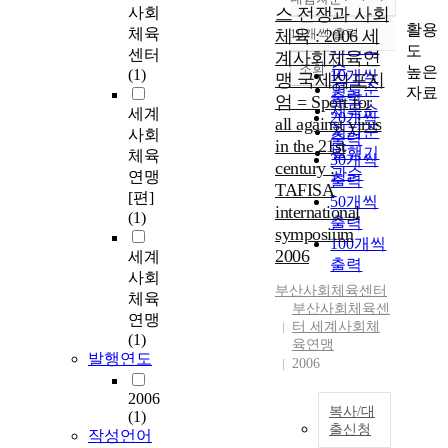
정확도
사회
스 전쟁과 사회
순
활용
체육
체육 : 2006 세
10개씩 출력
내림차순
인기도
도
센터
계사회체육연
순
조회
높은
(1)
10개씩
맹 국제심포지
연도순
자료
출력
엄 = Sport for
제목순
세계
20개씩
all against virus
저자순
사회
출력
in the 21st
발행기
체육
30개씩
century :
관순
연맹
출력
TAFISA
[편]
50개씩
international
(1)
출력
symposium
100개씩
2006
세계
출력
사회
부산사회
체육
센터
체육
부산사회체육센
연맹
터 세계사회체
(1)
육연맹
발행연도
2006
2006
복사/대
(1)
출신청
작성언어