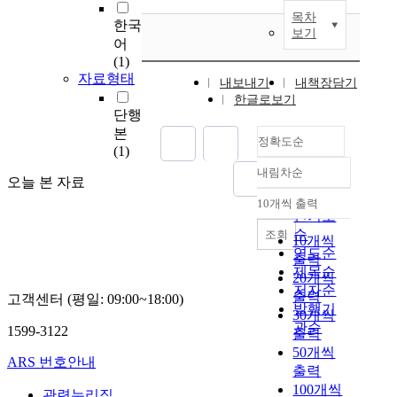
목차
한국
보기
어
(1)
자료형태
내보내기
내책장담기
한글로보기
단행
본
정확도순
(1)
내림차순
정확도
오늘 본 자료
순
10개씩 출력
내림차순
인기도
순
조회
10개씩
연도순
출력
제목순
20개씩
저자순
출력
고객센터 (평일: 09:00~18:00)
발행기
30개씩
관순
1599-3122
출력
50개씩
ARS 번호안내
출력
100개씩
관련누리집