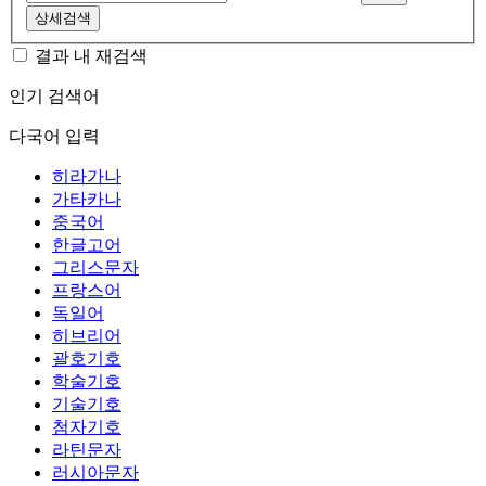
상세검색
결과 내 재검색
인기 검색어
다국어 입력
히라가나
가타카나
중국어
한글고어
그리스문자
프랑스어
독일어
히브리어
괄호기호
학술기호
기술기호
첨자기호
라틴문자
러시아문자