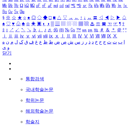
㎒
㎓
㎔
Ω
㏀
㏁
㎊
㎋
㎌
㏖
㏅
㎭
㎮
㎯
㏛
㎩
㎪
㎫
㎬
㏝
㏐
㏓
㏃
㏉
㏜
㏆
§
※
☆
★
○
●
◎
◇
◆
□
■
△
▽
→
←
↑
↓
↔
〓
◁
◀
▷
▶
♤
♠
♡
♥
♧
♣
⊙
◈
▣
◐
◑
▒
▤
▥
▨
▧
▦
▩
♨
☏
☎
☜
☞
¶
†
‡
↕
↗
↙
↖
↘
♭
♩
♪
♬
㉿
㈜
№
㏇
™
㏂
㏘
℡
＃
＆
＊
＠
ª
º
ⅰ
ⅱ
ⅲ
ⅳ
ⅴ
ⅵ
ⅶ
ⅷ
ⅸ
ⅹ
Ⅰ
Ⅱ
Ⅲ
Ⅳ
Ⅴ
Ⅵ
Ⅶ
Ⅷ
Ⅸ
Ⅹ
ا
ب
ت
ث
ج
ح
خ
د
ذ
ر
ز
س
ش
ص
ض
ط
ظ
ع
غ
ف
ق
ک
ل
م
ن
ه
و
ی
닫기
통합검색
국내학술논문
학위논문
해외학술논문
학술지