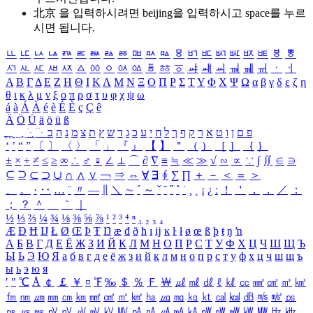
北京 을 입력하시려면
beijing
을 입력하시고 space를 누르
시면 됩니다.
ㅥ
ㅦ
ㅧ
ㅨ
ㅩ
ㅪ
ㅫ
ㅬ
ㅭ
ㅮ
ㅯ
ㅰ
ㅱ
ㅲ
ㅳ
ㅴ
ㅵ
ㅶ
ㅷ
ㅸ
ㅹ
ㅺ
ㅻ
ㅼ
ㅽ
ㅾ
ㅿ
ㆀ
ㆁ
ㆂ
ㆃ
ㆄ
ㆅ
ㆆ
ㆇ
ㆈ
ㆉ
ㆊ
ㆋ
ㆌ
ㆍ
ㆎ
Α
Β
Γ
Δ
Ε
Ζ
Η
Θ
Ι
Κ
Λ
Μ
Ν
Ξ
Ο
Π
Ρ
Σ
Τ
Υ
Φ
Χ
Ψ
Ω
α
β
γ
δ
ε
ζ
η
θ
ι
κ
λ
μ
ν
ξ
ο
π
ρ
σ
τ
υ
φ
χ
ψ
ω
á
à
Á
À
é
è
É
È
ç
Ç
ê
Ä
Ö
Ü
ä
ö
ü
ß
ְ
ֳ
ֲ
ֱ
ָ
ַ
ֵ
ֶ
ִ
ֹ
ּ
ֻ
ׂ
ׁ
ּ
ב
ה
נ
מ
צ
ת
ץ
ש
ד
ג
כ
ע
י
ח
ל
ך
ף
ק
ר
א
ט
ו
ן
ם
פ
‘
’
“
”
〔
〕
〈
〉
「
」
『
』
【
】
＂
（
）
［
］
｛
｝
±
×
÷
≠
≤
≥
∞
∴
♂
♀
∠
⊥
⌒
∂
∇
≡
≒
≪
≫
√
∽
∝
∵
∫
∬
∈
∋
⊆
⊇
⊂
⊃
∪
∩
∧
∨
￢
⇒
⇔
∀
∃
∮
∑
∏
＋
－
＜
＝
＞
、
。
·
‥
…
¨
〃
―
∥
＼
∼
´
～
ˇ
˘
˝
˚
˙
¸
˛
¡
¿
ː
！
＇
，
．
／
：
；
？
＾
＿
｀
｜
½
⅓
⅔
¼
¾
⅛
⅜
⅝
⅞
¹
²
³
⁴
ⁿ
₁
₂
₃
₄
Æ
Ð
Ħ
Ĳ
Ł
Ø
Œ
Þ
Ŧ
Ŋ
æ
đ
ð
ħ
ı
ĳ
ĸ
ŀ
ł
ø
œ
ß
þ
ŧ
ŋ
ŉ
А
Б
В
Г
Д
Е
Ё
Ж
З
И
Й
К
Л
М
Н
О
П
Р
С
Т
У
Ф
Х
Ц
Ч
Ш
Щ
Ъ
Ы
Ь
Э
Ю
Я
а
б
в
г
д
е
ё
ж
з
и
й
к
л
м
н
о
п
р
с
т
у
ф
х
ц
ч
ш
щ
ъ
ы
ь
э
ю
я
′
″
℃
Å
￠
￡
￥
¤
℉
‰
＄
％
Ｆ
￦
㎕
㎖
㎗
ℓ
㎘
㏄
㎣
㎤
㎥
㎦
㎙
㎚
㎛
㎜
㎝
㎞
㎟
㎠
㎡
㎢
㏊
㎍
㎎
㎏
㏏
㎈
㎉
㏈
㎧
㎨
㎰
㎱
㎲
㎳
㎴
㎵
㎶
㎷
㎸
㎹
㎀
㎁
㎂
㎃
㎄
㎺
㎻
㎽
㎾
㎿
㎐
㎑