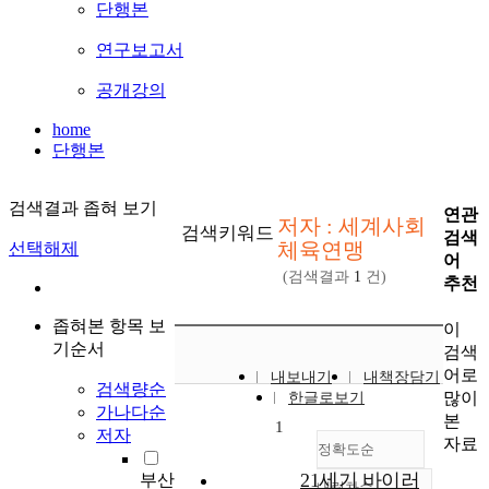
단행본
연구보고서
공개강의
home
단행본
검색결과 좁혀 보기
연관
저자 : 세계사회
검색키워드
검색
체육연맹
선택해제
어
(검색결과
1
건)
추천
좁혀본 항목 보
이
기순서
검색
어로
내보내기
내책장담기
검색량순
많이
한글로보기
가나다순
본
1
저자
자료
정확도순
21세기 바이러
부산
내림차순