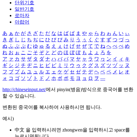
단위기호
일반기호
로마자
아랍어
あ
ぁ
か
が
さ
ざ
た
だ
な
は
ば
ぱ
ま
や
ゃ
ら
わ
ゎ
ん
い
ぃ
き
ぎ
し
じ
ち
ぢ
に
ひ
び
ぴ
み
り
う
ぅ
く
ぐ
す
ず
つ
づ
っ
ぬ
ふ
ぶ
ぷ
む
ゆ
ゅ
る
え
ぇ
け
げ
せ
ぜ
て
で
ね
へ
べ
ぺ
め
れ
お
ぉ
こ
ご
そ
ぞ
と
ど
の
ほ
ぼ
ぽ
も
よ
ょ
ろ
を
ア
ァ
カ
サ
ザ
タ
ダ
ナ
ハ
バ
パ
マ
ヤ
ャ
ラ
ワ
ヮ
ン
イ
ィ
キ
ギ
シ
ジ
チ
ヂ
ニ
ヒ
ビ
ピ
ミ
リ
ウ
ゥ
ク
グ
ス
ズ
ツ
ヅ
ッ
ヌ
フ
ブ
プ
ム
ユ
ュ
ル
エ
ェ
ケ
ゲ
セ
ゼ
テ
デ
ヘ
ベ
ペ
メ
レ
オ
ォ
コ
ゴ
ソ
ゾ
ト
ド
ノ
ホ
ボ
ポ
モ
ヨ
ョ
ロ
ヲ
―
http://chineseinput.net/
에서 pinyin(병음)방식으로 중국어를 변환
할 수 있습니다.
변환된 중국어를 복사하여 사용하시면 됩니다.
예시)
中文 을 입력하시려면
zhongwen
을 입력하시고 space를
누르시면됩니다.