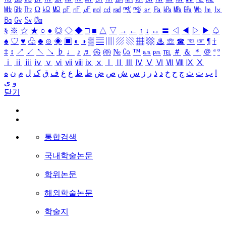
㎒
㎓
㎔
Ω
㏀
㏁
㎊
㎋
㎌
㏖
㏅
㎭
㎮
㎯
㏛
㎩
㎪
㎫
㎬
㏝
㏐
㏓
㏃
㏉
㏜
㏆
§
※
☆
★
○
●
◎
◇
◆
□
■
△
▽
→
←
↑
↓
↔
〓
◁
◀
▷
▶
♤
♠
♡
♥
♧
♣
⊙
◈
▣
◐
◑
▒
▤
▥
▨
▧
▦
▩
♨
☏
☎
☜
☞
¶
†
‡
↕
↗
↙
↖
↘
♭
♩
♪
♬
㉿
㈜
№
㏇
™
㏂
㏘
℡
＃
＆
＊
＠
ª
º
ⅰ
ⅱ
ⅲ
ⅳ
ⅴ
ⅵ
ⅶ
ⅷ
ⅸ
ⅹ
Ⅰ
Ⅱ
Ⅲ
Ⅳ
Ⅴ
Ⅵ
Ⅶ
Ⅷ
Ⅸ
Ⅹ
ا
ب
ت
ث
ج
ح
خ
د
ذ
ر
ز
س
ش
ص
ض
ط
ظ
ع
غ
ف
ق
ک
ل
م
ن
ه
و
ی
닫기
통합검색
국내학술논문
학위논문
해외학술논문
학술지