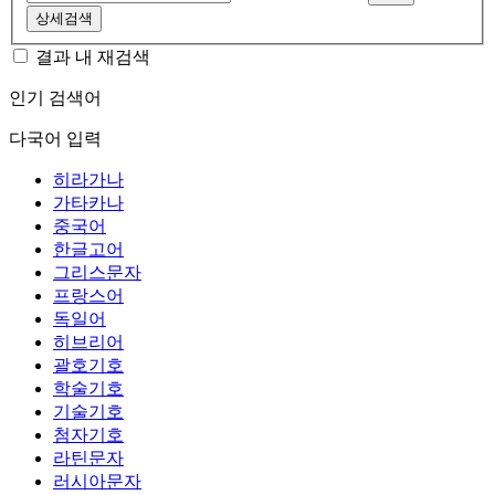
상세검색
결과 내 재검색
인기 검색어
다국어 입력
히라가나
가타카나
중국어
한글고어
그리스문자
프랑스어
독일어
히브리어
괄호기호
학술기호
기술기호
첨자기호
라틴문자
러시아문자