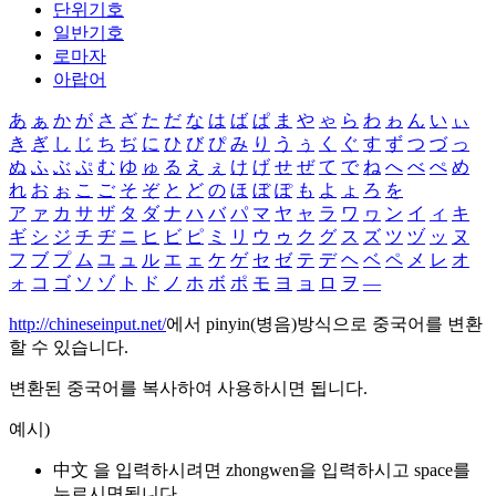
단위기호
일반기호
로마자
아랍어
あ
ぁ
か
が
さ
ざ
た
だ
な
は
ば
ぱ
ま
や
ゃ
ら
わ
ゎ
ん
い
ぃ
き
ぎ
し
じ
ち
ぢ
に
ひ
び
ぴ
み
り
う
ぅ
く
ぐ
す
ず
つ
づ
っ
ぬ
ふ
ぶ
ぷ
む
ゆ
ゅ
る
え
ぇ
け
げ
せ
ぜ
て
で
ね
へ
べ
ぺ
め
れ
お
ぉ
こ
ご
そ
ぞ
と
ど
の
ほ
ぼ
ぽ
も
よ
ょ
ろ
を
ア
ァ
カ
サ
ザ
タ
ダ
ナ
ハ
バ
パ
マ
ヤ
ャ
ラ
ワ
ヮ
ン
イ
ィ
キ
ギ
シ
ジ
チ
ヂ
ニ
ヒ
ビ
ピ
ミ
リ
ウ
ゥ
ク
グ
ス
ズ
ツ
ヅ
ッ
ヌ
フ
ブ
プ
ム
ユ
ュ
ル
エ
ェ
ケ
ゲ
セ
ゼ
テ
デ
ヘ
ベ
ペ
メ
レ
オ
ォ
コ
ゴ
ソ
ゾ
ト
ド
ノ
ホ
ボ
ポ
モ
ヨ
ョ
ロ
ヲ
―
http://chineseinput.net/
에서 pinyin(병음)방식으로 중국어를 변환
할 수 있습니다.
변환된 중국어를 복사하여 사용하시면 됩니다.
예시)
中文 을 입력하시려면
zhongwen
을 입력하시고 space를
누르시면됩니다.