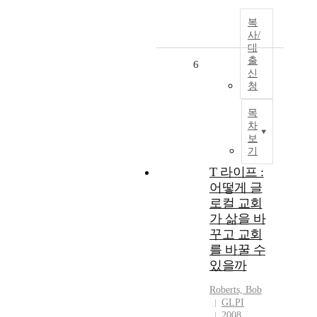
복
사/
대
출
6
신
청
목
차
보
기
T 라이프 :
어떻게 글
로컬 교회
가 삶을 바
꾸고 교회
를 바꿀 수
있을까
Roberts, Bob
GLPI
2008