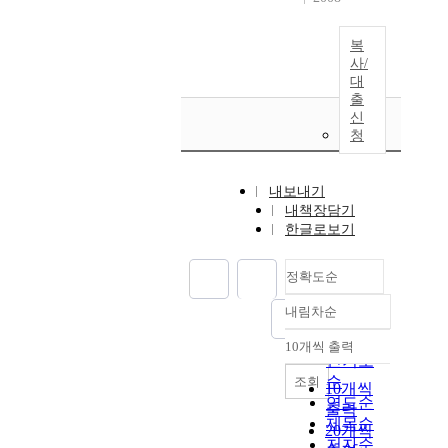
복
사/
대
출
신
청
내보내기
내책장담기
한글로보기
정확도순
내림차순
정확도
순
10개씩 출력
내림차순
인기도
순
조회
10개씩
연도순
출력
제목순
20개씩
저자순