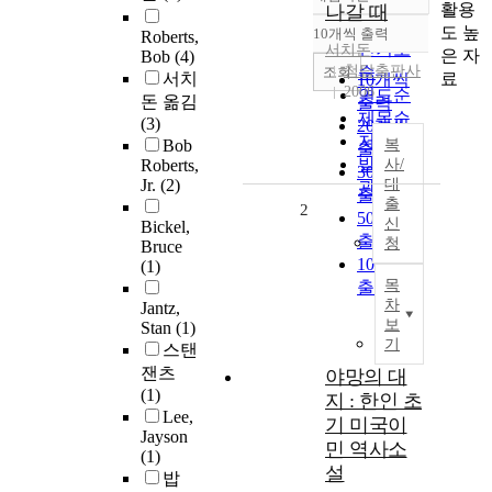
정확도
활용
나갈 때
순
도 높
10개씩 출력
Roberts,
내림차순
인기도
서치돈
은 자
Bob
(4)
첨탑출판사
순
조회
료
서치
10개씩
2006
연도순
돈 옮김
출력
제목순
(3)
20개씩
저자순
Bob
복
출력
발행기
Roberts,
사/
30개씩
Jr.
(2)
대
관순
출력
출
2
50개씩
신
Bickel,
출력
청
Bruce
100개씩
(1)
목
출력
차
Jantz,
보
Stan
(1)
기
스탠
잰츠
야망의 대
(1)
지 : 한인 초
Lee,
기 미국이
Jayson
민 역사소
(1)
설
밥