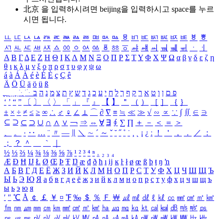
北京 을 입력하시려면
beijing
을 입력하시고 space를 누르
시면 됩니다.
ㅥ
ㅦ
ㅧ
ㅨ
ㅩ
ㅪ
ㅫ
ㅬ
ㅭ
ㅮ
ㅯ
ㅰ
ㅱ
ㅲ
ㅳ
ㅴ
ㅵ
ㅶ
ㅷ
ㅸ
ㅹ
ㅺ
ㅻ
ㅼ
ㅽ
ㅾ
ㅿ
ㆀ
ㆁ
ㆂ
ㆃ
ㆄ
ㆅ
ㆆ
ㆇ
ㆈ
ㆉ
ㆊ
ㆋ
ㆌ
ㆍ
ㆎ
Α
Β
Γ
Δ
Ε
Ζ
Η
Θ
Ι
Κ
Λ
Μ
Ν
Ξ
Ο
Π
Ρ
Σ
Τ
Υ
Φ
Χ
Ψ
Ω
α
β
γ
δ
ε
ζ
η
θ
ι
κ
λ
μ
ν
ξ
ο
π
ρ
σ
τ
υ
φ
χ
ψ
ω
á
à
Á
À
é
è
É
È
ç
Ç
ê
Ä
Ö
Ü
ä
ö
ü
ß
ְ
ֳ
ֲ
ֱ
ָ
ַ
ֵ
ֶ
ִ
ֹ
ּ
ֻ
ׂ
ׁ
ּ
ב
ה
נ
מ
צ
ת
ץ
ש
ד
ג
כ
ע
י
ח
ל
ך
ף
ק
ר
א
ט
ו
ן
ם
פ
‘
’
“
”
〔
〕
〈
〉
「
」
『
』
【
】
＂
（
）
［
］
｛
｝
±
×
÷
≠
≤
≥
∞
∴
♂
♀
∠
⊥
⌒
∂
∇
≡
≒
≪
≫
√
∽
∝
∵
∫
∬
∈
∋
⊆
⊇
⊂
⊃
∪
∩
∧
∨
￢
⇒
⇔
∀
∃
∮
∑
∏
＋
－
＜
＝
＞
、
。
·
‥
…
¨
〃
―
∥
＼
∼
´
～
ˇ
˘
˝
˚
˙
¸
˛
¡
¿
ː
！
＇
，
．
／
：
；
？
＾
＿
｀
｜
½
⅓
⅔
¼
¾
⅛
⅜
⅝
⅞
¹
²
³
⁴
ⁿ
₁
₂
₃
₄
Æ
Ð
Ħ
Ĳ
Ł
Ø
Œ
Þ
Ŧ
Ŋ
æ
đ
ð
ħ
ı
ĳ
ĸ
ŀ
ł
ø
œ
ß
þ
ŧ
ŋ
ŉ
А
Б
В
Г
Д
Е
Ё
Ж
З
И
Й
К
Л
М
Н
О
П
Р
С
Т
У
Ф
Х
Ц
Ч
Ш
Щ
Ъ
Ы
Ь
Э
Ю
Я
а
б
в
г
д
е
ё
ж
з
и
й
к
л
м
н
о
п
р
с
т
у
ф
х
ц
ч
ш
щ
ъ
ы
ь
э
ю
я
′
″
℃
Å
￠
￡
￥
¤
℉
‰
＄
％
Ｆ
￦
㎕
㎖
㎗
ℓ
㎘
㏄
㎣
㎤
㎥
㎦
㎙
㎚
㎛
㎜
㎝
㎞
㎟
㎠
㎡
㎢
㏊
㎍
㎎
㎏
㏏
㎈
㎉
㏈
㎧
㎨
㎰
㎱
㎲
㎳
㎴
㎵
㎶
㎷
㎸
㎹
㎀
㎁
㎂
㎃
㎄
㎺
㎻
㎽
㎾
㎿
㎐
㎑