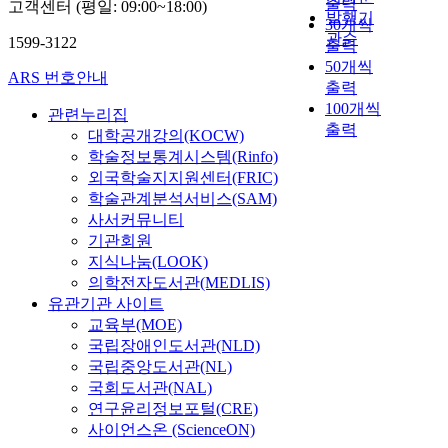
출력
고객센터 (평일: 09:00~18:00)
발행기
30개씩
관순
1599-3122
출력
50개씩
ARS 번호안내
출력
100개씩
관련누리집
출력
대학공개강의(KOCW)
학술정보통계시스템(Rinfo)
외국학술지지원센터(FRIC)
학술관계분석서비스(SAM)
사서커뮤니티
기관회원
지식나눔(LOOK)
의학전자도서관(MEDLIS)
유관기관 사이트
교육부(MOE)
국립장애인도서관(NLD)
국립중앙도서관(NL)
국회도서관(NAL)
연구윤리정보포털(CRE)
사이언스온 (ScienceON)