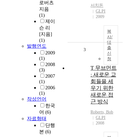
로버츠
서치돈
지음
GLPI
(1)
2009
제이
슨 리
복
[지음]
사/
(1)
대
발행연도
출
3
2009
신
(1)
청
2008
T 무브먼트
(3)
: 새로운 교
2007
회들을 세
(1)
2006
우기 위한
(1)
새로운 접
작성언어
근 방식
한국
어
(6)
Roberts, Bob
GLPI
자료형태
2008
단행
본
(6)