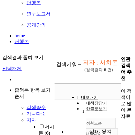
단행본
연구보고서
공개강의
home
단행본
검색결과 좁혀 보기
연관
저자 : 서치돈
검색키워드
검색
선택해제
(검색결과
6
건)
어 추
천
좁혀본 항목 보기
이 검
순서
색어
내보내기
로 많
내책장담기
검색량순
한글로보기
이 본
1
가나다순
자료
저자
정확도순
서치
삶이 찢겨
돈
(6)
내림차순