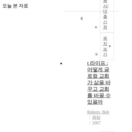
복
오늘 본 자료
사/
대
출
4
신
청
목
차
보
기
t 라이프 :
어떻게 글
로컬 교회
가 삶을 바
꾸고 교회
를 바꿀 수
있을까
Roberts, Bob
첨탑
2007