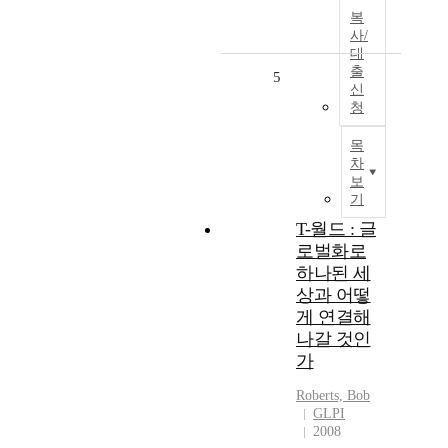
복
사/
대
출
5
신
청
목
차
보
기
T-월드 : 글
로벌화로
하나된 세
상과 어떻
게 연결해
나갈 것인
가
Roberts, Bob
GLPI
2008