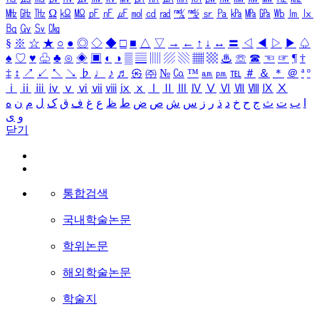
㎒
㎓
㎔
Ω
㏀
㏁
㎊
㎋
㎌
㏖
㏅
㎭
㎮
㎯
㏛
㎩
㎪
㎫
㎬
㏝
㏐
㏓
㏃
㏉
㏜
㏆
§
※
☆
★
○
●
◎
◇
◆
□
■
△
▽
→
←
↑
↓
↔
〓
◁
◀
▷
▶
♤
♠
♡
♥
♧
♣
⊙
◈
▣
◐
◑
▒
▤
▥
▨
▧
▦
▩
♨
☏
☎
☜
☞
¶
†
‡
↕
↗
↙
↖
↘
♭
♩
♪
♬
㉿
㈜
№
㏇
™
㏂
㏘
℡
＃
＆
＊
＠
ª
º
ⅰ
ⅱ
ⅲ
ⅳ
ⅴ
ⅵ
ⅶ
ⅷ
ⅸ
ⅹ
Ⅰ
Ⅱ
Ⅲ
Ⅳ
Ⅴ
Ⅵ
Ⅶ
Ⅷ
Ⅸ
Ⅹ
ا
ب
ت
ث
ج
ح
خ
د
ذ
ر
ز
س
ش
ص
ض
ط
ظ
ع
غ
ف
ق
ک
ل
م
ن
ه
و
ی
닫기
통합검색
국내학술논문
학위논문
해외학술논문
학술지