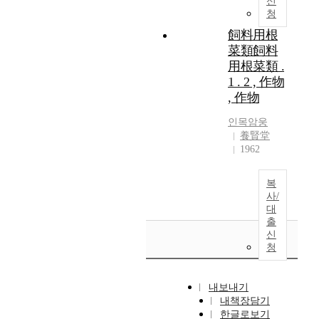
신
청
飼料用根
菜類飼料
用根菜類 .
1 . 2 , 作物
, 作物
인목암웅
養賢堂
1962
복
사/
대
출
신
청
내보내기
내책장담기
한글로보기