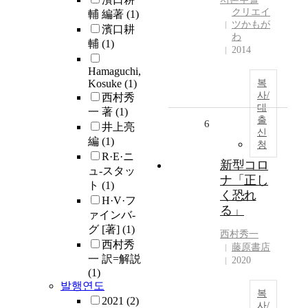
クリエイ
輔 編著
(1)
ツかもが
濱口耕
わ
輔
(1)
2014
Hamaguchi,
Kosuke
(1)
복
사/
西村秀
대
一 著
(1)
출
6
井上亮
신
編
(1)
청
R·E·ニ
新型コロ
ュ-スタッ
ナ「正し
ト
(1)
く恐れ
H·V·フ
る」
ァインバ-
グ [著]
(1)
西村秀一
西村秀
藤原書店
一 訳=解説
2020
(1)
발행연도
복
2021
(2)
사/