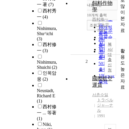
로
飼料作物
一 著
(7)
내림차순
많
정확도
學
西村秀
이
순
10개씩 출력
一
(4)
내림차순
본
인기도
西村修一
자
文永堂
순
조회
10개씩
Nishimura,
료
1984
연도순
출력
Shu^ichi
제목순
(3)
20개씩
저자순
西村修
복
출력
발행기
사/
一
(3)
활
30개씩
대
관순
용
출력
출
2
Nishimura,
도
50개씩
신
Shuichi
(2)
높
출력
청
인목암
은
100개씩
國際航空
웅
(2)
자
출력
運賃
료
Neustadt,
서촌수일
Richard E
トラベル
(1)
ジャ―ナ
西村修
ル
一 ... 等著
1991
(1)
Niki,