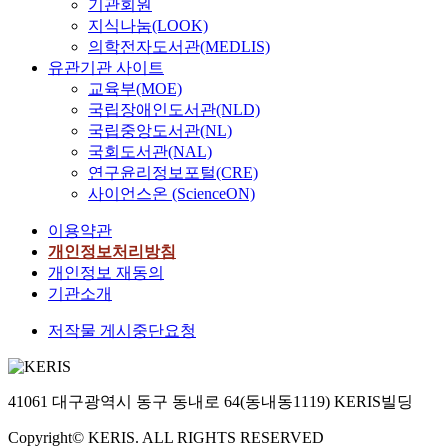
기관회원
지식나눔(LOOK)
의학전자도서관(MEDLIS)
유관기관 사이트
교육부(MOE)
국립장애인도서관(NLD)
국립중앙도서관(NL)
국회도서관(NAL)
연구윤리정보포털(CRE)
사이언스온 (ScienceON)
이용약관
개인정보처리방침
개인정보 재동의
기관소개
저작물 게시중단요청
41061 대구광역시 동구 동내로 64(동내동1119) KERIS빌딩
Copyright© KERIS. ALL RIGHTS RESERVED