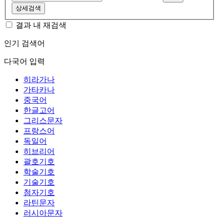
상세검색
결과 내 재검색
인기 검색어
다국어 입력
히라가나
가타카나
중국어
한글고어
그리스문자
프랑스어
독일어
히브리어
괄호기호
학술기호
기술기호
첨자기호
라틴문자
러시아문자