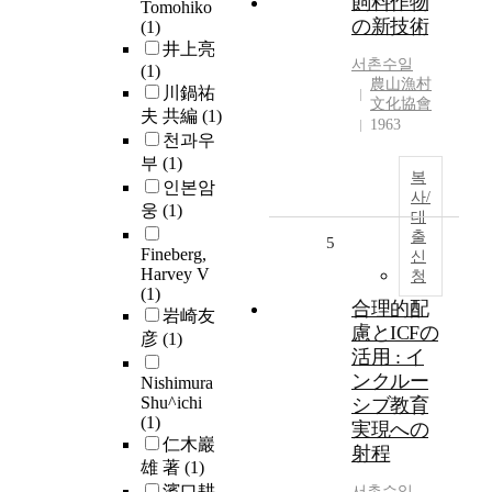
飼料作物
Tomohiko
の新技術
(1)
井上亮
서촌수일
(1)
農山漁村
川鍋祐
文化協會
夫 共編
(1)
1963
천과우
부
(1)
복
인본암
사/
웅
(1)
대
출
5
Fineberg,
신
Harvey V
청
(1)
合理的配
岩崎友
慮とICFの
彦
(1)
活用 : イ
ンクルー
Nishimura
Shu^ichi
シブ教育
(1)
実現への
仁木巖
射程
雄 著
(1)
濱口耕
서촌수일