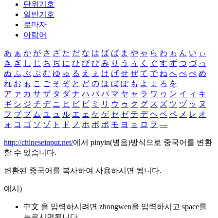
단위기호
일반기호
로마자
아랍어
あ
ぁ
か
が
さ
ざ
た
だ
な
は
ば
ぱ
ま
や
ゃ
ら
わ
ゎ
ん
い
ぃ
き
ぎ
し
じ
ち
ぢ
に
ひ
び
ぴ
み
り
う
ぅ
く
ぐ
す
ず
つ
づ
っ
ぬ
ふ
ぶ
ぷ
む
ゆ
ゅ
る
え
ぇ
け
げ
せ
ぜ
て
で
ね
へ
べ
ぺ
め
れ
お
ぉ
こ
ご
そ
ぞ
と
ど
の
ほ
ぼ
ぽ
も
よ
ょ
ろ
を
ア
ァ
カ
サ
ザ
タ
ダ
ナ
ハ
バ
パ
マ
ヤ
ャ
ラ
ワ
ヮ
ン
イ
ィ
キ
ギ
シ
ジ
チ
ヂ
ニ
ヒ
ビ
ピ
ミ
リ
ウ
ゥ
ク
グ
ス
ズ
ツ
ヅ
ッ
ヌ
フ
ブ
プ
ム
ユ
ュ
ル
エ
ェ
ケ
ゲ
セ
ゼ
テ
デ
ヘ
ベ
ペ
メ
レ
オ
ォ
コ
ゴ
ソ
ゾ
ト
ド
ノ
ホ
ボ
ポ
モ
ヨ
ョ
ロ
ヲ
―
http://chineseinput.net/
에서 pinyin(병음)방식으로 중국어를 변환
할 수 있습니다.
변환된 중국어를 복사하여 사용하시면 됩니다.
예시)
中文 을 입력하시려면
zhongwen
을 입력하시고 space를
누르시면됩니다.