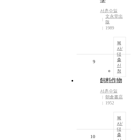
學
서촌수일
文永堂出
版
1989
복
사/
대
출
9
신
청
飼料作物
서촌수일
朝倉書店
1952
복
사/
대
출
10