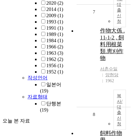
2020
(2)
대
2014
(1)
출
7
2009
(1)
신
1993
(1)
청
1991
(1)
作物大係 .
1989
(1)
11-1-2 , 飼
1984
(1)
料用根菜
1966
(2)
類.靑刈作
1963
(3)
物
1962
(2)
1956
(1)
서촌수일
1952
(1)
양현당
작성언어
1962
일본어
(19)
복
자료형태
사/
단행본
대
(19)
출
8
신
오늘 본 자료
청
飼料作物