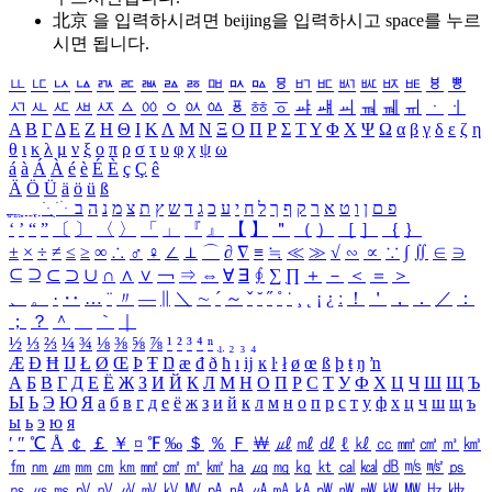
北京 을 입력하시려면
beijing
을 입력하시고 space를 누르
시면 됩니다.
ㅥ
ㅦ
ㅧ
ㅨ
ㅩ
ㅪ
ㅫ
ㅬ
ㅭ
ㅮ
ㅯ
ㅰ
ㅱ
ㅲ
ㅳ
ㅴ
ㅵ
ㅶ
ㅷ
ㅸ
ㅹ
ㅺ
ㅻ
ㅼ
ㅽ
ㅾ
ㅿ
ㆀ
ㆁ
ㆂ
ㆃ
ㆄ
ㆅ
ㆆ
ㆇ
ㆈ
ㆉ
ㆊ
ㆋ
ㆌ
ㆍ
ㆎ
Α
Β
Γ
Δ
Ε
Ζ
Η
Θ
Ι
Κ
Λ
Μ
Ν
Ξ
Ο
Π
Ρ
Σ
Τ
Υ
Φ
Χ
Ψ
Ω
α
β
γ
δ
ε
ζ
η
θ
ι
κ
λ
μ
ν
ξ
ο
π
ρ
σ
τ
υ
φ
χ
ψ
ω
á
à
Á
À
é
è
É
È
ç
Ç
ê
Ä
Ö
Ü
ä
ö
ü
ß
ְ
ֳ
ֲ
ֱ
ָ
ַ
ֵ
ֶ
ִ
ֹ
ּ
ֻ
ׂ
ׁ
ּ
ב
ה
נ
מ
צ
ת
ץ
ש
ד
ג
כ
ע
י
ח
ל
ך
ף
ק
ר
א
ט
ו
ן
ם
פ
‘
’
“
”
〔
〕
〈
〉
「
」
『
』
【
】
＂
（
）
［
］
｛
｝
±
×
÷
≠
≤
≥
∞
∴
♂
♀
∠
⊥
⌒
∂
∇
≡
≒
≪
≫
√
∽
∝
∵
∫
∬
∈
∋
⊆
⊇
⊂
⊃
∪
∩
∧
∨
￢
⇒
⇔
∀
∃
∮
∑
∏
＋
－
＜
＝
＞
、
。
·
‥
…
¨
〃
―
∥
＼
∼
´
～
ˇ
˘
˝
˚
˙
¸
˛
¡
¿
ː
！
＇
，
．
／
：
；
？
＾
＿
｀
｜
½
⅓
⅔
¼
¾
⅛
⅜
⅝
⅞
¹
²
³
⁴
ⁿ
₁
₂
₃
₄
Æ
Ð
Ħ
Ĳ
Ł
Ø
Œ
Þ
Ŧ
Ŋ
æ
đ
ð
ħ
ı
ĳ
ĸ
ŀ
ł
ø
œ
ß
þ
ŧ
ŋ
ŉ
А
Б
В
Г
Д
Е
Ё
Ж
З
И
Й
К
Л
М
Н
О
П
Р
С
Т
У
Ф
Х
Ц
Ч
Ш
Щ
Ъ
Ы
Ь
Э
Ю
Я
а
б
в
г
д
е
ё
ж
з
и
й
к
л
м
н
о
п
р
с
т
у
ф
х
ц
ч
ш
щ
ъ
ы
ь
э
ю
я
′
″
℃
Å
￠
￡
￥
¤
℉
‰
＄
％
Ｆ
￦
㎕
㎖
㎗
ℓ
㎘
㏄
㎣
㎤
㎥
㎦
㎙
㎚
㎛
㎜
㎝
㎞
㎟
㎠
㎡
㎢
㏊
㎍
㎎
㎏
㏏
㎈
㎉
㏈
㎧
㎨
㎰
㎱
㎲
㎳
㎴
㎵
㎶
㎷
㎸
㎹
㎀
㎁
㎂
㎃
㎄
㎺
㎻
㎽
㎾
㎿
㎐
㎑