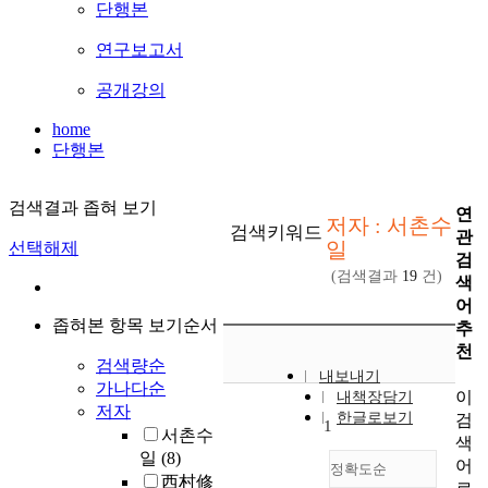
단행본
연구보고서
공개강의
home
단행본
검색결과 좁혀 보기
연
저자 : 서촌수
검색키워드
관
일
선택해제
검
(검색결과
19
건)
색
어
좁혀본 항목 보기순서
추
천
검색량순
내보내기
가나다순
이
내책장담기
저자
한글로보기
검
1
서촌수
색
일
(8)
어
정확도순
西村修