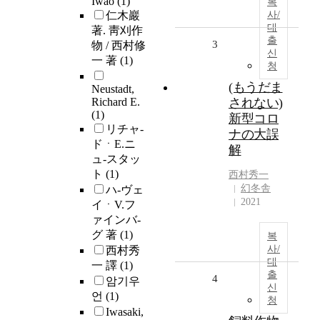
Iwao
(1)
복
仁木巖
사/
대
著. 靑刈作
출
3
物 / 西村修
신
一 著
(1)
청
(もうだま
Neustadt,
Richard E.
されない)
(1)
新型コロ
リチャ-
ナの大誤
ドㆍE.ニ
解
ュ-スタッ
ト
(1)
西村秀一
幻冬舎
ハ-ヴェ
2021
イㆍV.フ
ァインバ-
グ 著
(1)
복
사/
西村秀
대
一 譯
(1)
출
4
암기우
신
언
(1)
청
Iwasaki,