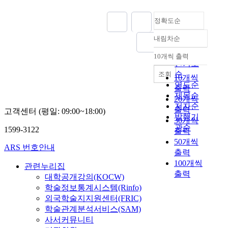
정확도순
내림차순
정확도
순
10개씩 출력
내림차순
인기도
순
조회
10개씩
연도순
출력
제목순
20개씩
저자순
출력
고객센터 (평일: 09:00~18:00)
발행기
30개씩
관순
1599-3122
출력
50개씩
ARS 번호안내
출력
100개씩
관련누리집
출력
대학공개강의(KOCW)
학술정보통계시스템(Rinfo)
외국학술지지원센터(FRIC)
학술관계분석서비스(SAM)
사서커뮤니티