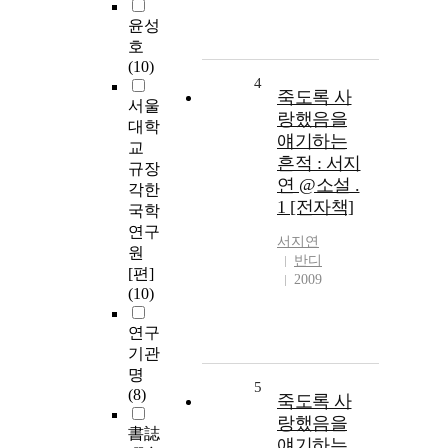
윤성
호
(10)
4
죽도록 사
서울
랑했음을
대학
얘기하는
교
흔적 : 서지
규장
연 @소설 .
각한
1 [전자책]
국학
연구
서지연
원
반디
[편]
2009
(10)
연구
기관
명
5
(8)
죽도록 사
랑했음을
書誌
얘기하는