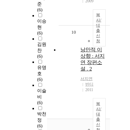
2009
준
(6)
복
사/
이승
대
현
출
10
(6)
신
청
김원
낭만적 이
찬
상향 : 서지
(6)
연 장편소
유명
설 . 2
호
서지연
(6)
반디
2011
이슬
비
(6)
복
사/
박천
대
출
정
신
(6)
청