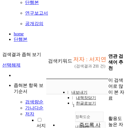
단행본
연구보고서
공개강의
home
단행본
검색결과 좁혀 보기
연관 검
저자 : 서지연
검색키워드
색어 추
선택해제
(검색결과
211
건)
천
이 검색
좁혀본 항목 보
어로 많
기순서
이 본 자
내보내기
료
내책장담기
검색량순
한글로보기
1
가나다순
저자
정확도순
활용도
높은 자
죽도록 사
서지
내림차순