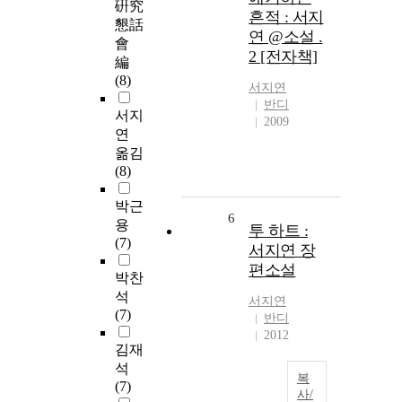
硏究
흔적 : 서지
懇話
연 @소설 .
會
2 [전자책]
編
(8)
서지연
반디
서지
2009
연
옮김
(8)
박근
6
용
투 하트 :
(7)
서지연 장
편소설
박찬
석
서지연
(7)
반디
2012
김재
석
복
(7)
사/