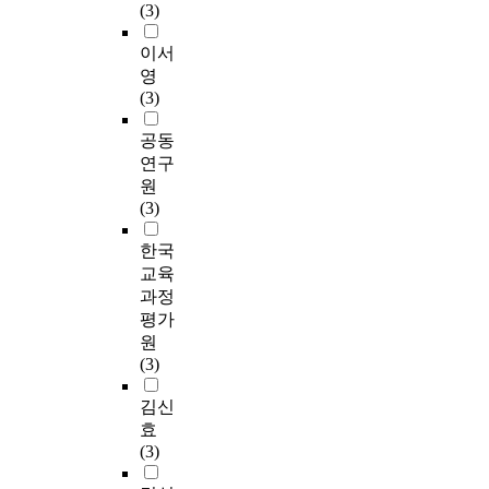
(3)
이서
영
(3)
공동
연구
원
(3)
한국
교육
과정
평가
원
(3)
김신
효
(3)