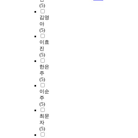
(5)
김영
아
(5)
이효
진
(5)
한은
주
(5)
이순
주
(5)
최문
자
(5)