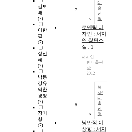
대
김보
출
7
배
신
(7)
청
로맨틱 디
이한
자인 : 서지
필
연 장편소
(7)
설 . 1
정신
서지연
혜
반디출판
(7)
사
2012
낙동
강유
복
역환
사/
경청
대
(7)
출
8
신
장미
청
향
낭만적 이
(7)
상향 : 서지