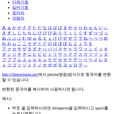
단위기호
일반기호
로마자
아랍어
あ
ぁ
か
が
さ
ざ
た
だ
な
は
ば
ぱ
ま
や
ゃ
ら
わ
ゎ
ん
い
ぃ
き
ぎ
し
じ
ち
ぢ
に
ひ
び
ぴ
み
り
う
ぅ
く
ぐ
す
ず
つ
づ
っ
ぬ
ふ
ぶ
ぷ
む
ゆ
ゅ
る
え
ぇ
け
げ
せ
ぜ
て
で
ね
へ
べ
ぺ
め
れ
お
ぉ
こ
ご
そ
ぞ
と
ど
の
ほ
ぼ
ぽ
も
よ
ょ
ろ
を
ア
ァ
カ
サ
ザ
タ
ダ
ナ
ハ
バ
パ
マ
ヤ
ャ
ラ
ワ
ヮ
ン
イ
ィ
キ
ギ
シ
ジ
チ
ヂ
ニ
ヒ
ビ
ピ
ミ
リ
ウ
ゥ
ク
グ
ス
ズ
ツ
ヅ
ッ
ヌ
フ
ブ
プ
ム
ユ
ュ
ル
エ
ェ
ケ
ゲ
セ
ゼ
テ
デ
ヘ
ベ
ペ
メ
レ
オ
ォ
コ
ゴ
ソ
ゾ
ト
ド
ノ
ホ
ボ
ポ
モ
ヨ
ョ
ロ
ヲ
―
http://chineseinput.net/
에서 pinyin(병음)방식으로 중국어를 변환
할 수 있습니다.
변환된 중국어를 복사하여 사용하시면 됩니다.
예시)
中文 을 입력하시려면
zhongwen
을 입력하시고 space를
누르시면됩니다.