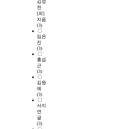
김성
천
[외]
지음
(3)
임은
진
(3)
홍섭
근
(3)
김원
예
(3)
서지
연
글
(3)