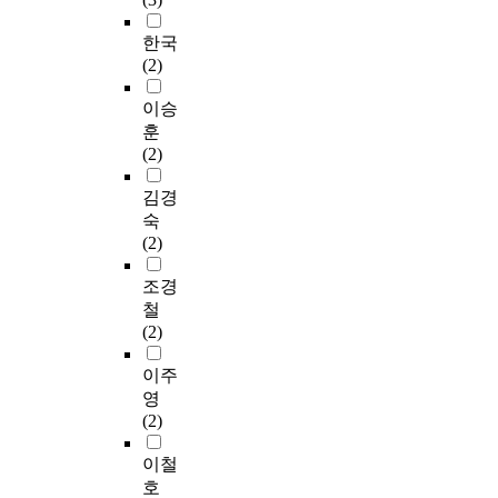
한국
(2)
이승
훈
(2)
김경
숙
(2)
조경
철
(2)
이주
영
(2)
이철
호