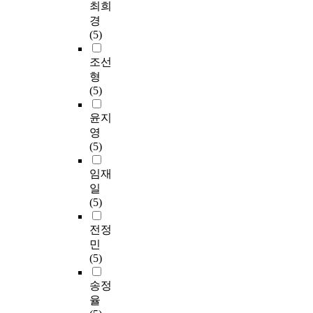
최희
경
(5)
조선
형
(5)
윤지
영
(5)
임재
일
(5)
전정
민
(5)
송정
율