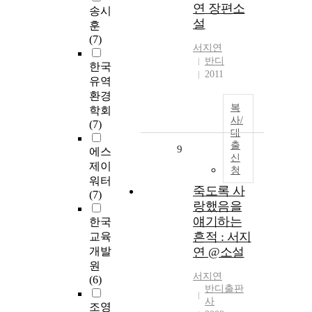
연 장편소
송시
설
훈
(7)
서지연
반디
한국
2011
유역
환경
복
학회
사/
(7)
대
출
9
에스
신
제이
청
워터
죽도록 사
(7)
랑했음을
얘기하는
한국
흔적 : 서지
교육
개발
연 @소설
원
서지연
(6)
반디출판
사
조영