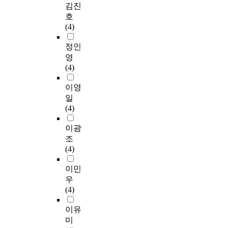
김진
호
(4)
정인
영
(4)
이영
일
(4)
이광
조
(4)
이민
우
(4)
이유
미