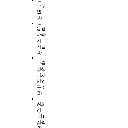
주우
연
(3)
동경
바라
기
지음
(3)
교육
정책
디자
인연
구소
(3)
최희
경
[외]
집필
(3)