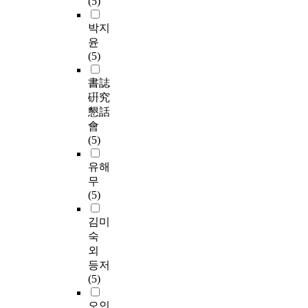
(5)
박지
윤
(5)
書誌
硏究
懇話
會
(5)
유해
무
(5)
김미
숙
외
등저
(5)
오인