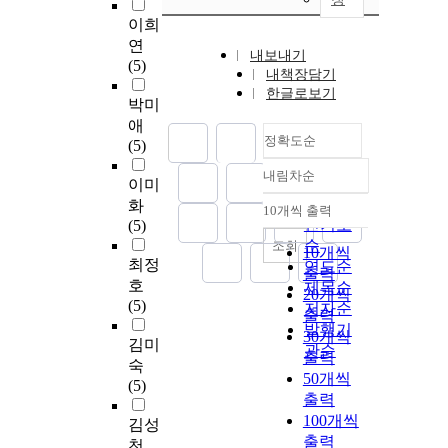
이희
연
내보내기
(5)
내책장담기
한글로보기
박미
애
정확도순
(5)
내림차순
정확도
이미
순
화
10개씩 출력
내림차순
인기도
(5)
순
조회
10개씩
최정
연도순
출력
호
제목순
20개씩
(5)
저자순
출력
발행기
30개씩
김미
관순
출력
숙
50개씩
(5)
출력
100개씩
김성
출력
천