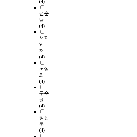
(4)
권순
남
(4)
서지
연
저
(4)
허설
희
(4)
구순
원
(4)
장신
문
(4)