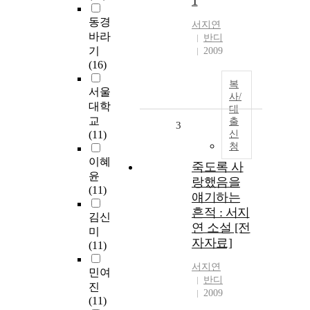
1
동경
서지연
바라
반디
기
2009
(16)
복
서울
사/
대학
대
교
출
3
(11)
신
청
이혜
죽도록 사
윤
랑했음을
(11)
얘기하는
흔적 : 서지
김신
연 소설 [전
미
자자료]
(11)
서지연
민여
반디
진
2009
(11)