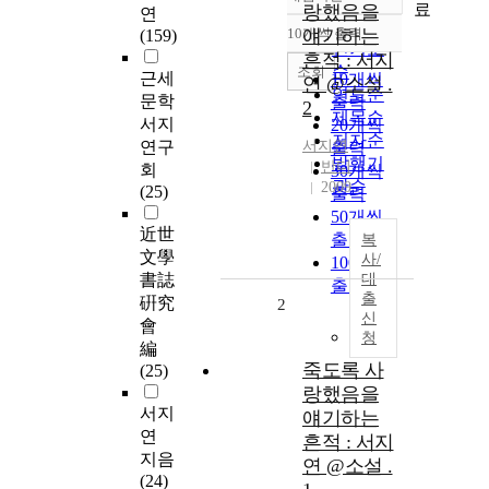
정확도
료
랑했음을
연
순
10개씩 출력
얘기하는
(159)
내림차순
인기도
흔적 : 서지
순
조회
근세
10개씩
연 @소설 .
연도순
문학
출력
2
제목순
서지
20개씩
저자순
연구
서지연
출력
발행기
반디
회
30개씩
관순
2009
(25)
출력
50개씩
近世
출력
복
文學
사/
100개씩
書誌
대
출력
출
硏究
2
신
會
청
編
죽도록 사
(25)
랑했음을
서지
얘기하는
연
흔적 : 서지
지음
연 @소설 .
(24)