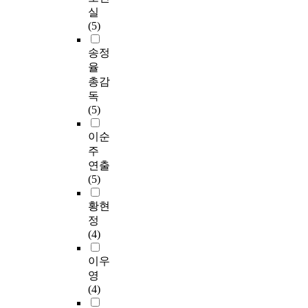
실
(5)
송정
율
총감
독
(5)
이순
주
연출
(5)
황현
정
(4)
이우
영
(4)