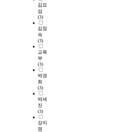
김요
섭
(3)
김정
숙
(3)
교육
부
(3)
박경
희
(3)
박세
진
(3)
강지
영