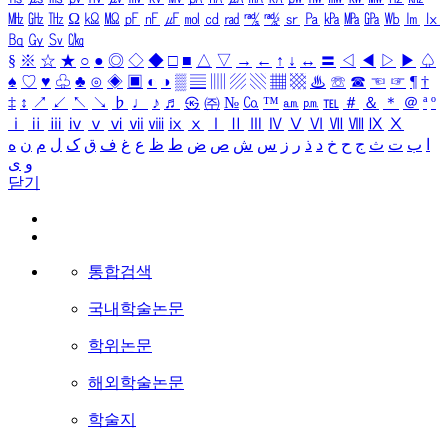
㎒
㎓
㎔
Ω
㏀
㏁
㎊
㎋
㎌
㏖
㏅
㎭
㎮
㎯
㏛
㎩
㎪
㎫
㎬
㏝
㏐
㏓
㏃
㏉
㏜
㏆
§
※
☆
★
○
●
◎
◇
◆
□
■
△
▽
→
←
↑
↓
↔
〓
◁
◀
▷
▶
♤
♠
♡
♥
♧
♣
⊙
◈
▣
◐
◑
▒
▤
▥
▨
▧
▦
▩
♨
☏
☎
☜
☞
¶
†
‡
↕
↗
↙
↖
↘
♭
♩
♪
♬
㉿
㈜
№
㏇
™
㏂
㏘
℡
＃
＆
＊
＠
ª
º
ⅰ
ⅱ
ⅲ
ⅳ
ⅴ
ⅵ
ⅶ
ⅷ
ⅸ
ⅹ
Ⅰ
Ⅱ
Ⅲ
Ⅳ
Ⅴ
Ⅵ
Ⅶ
Ⅷ
Ⅸ
Ⅹ
ا
ب
ت
ث
ج
ح
خ
د
ذ
ر
ز
س
ش
ص
ض
ط
ظ
ع
غ
ف
ق
ک
ل
م
ن
ه
و
ی
닫기
통합검색
국내학술논문
학위논문
해외학술논문
학술지