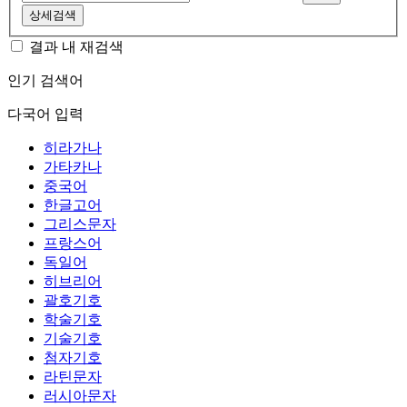
상세검색
결과 내 재검색
인기 검색어
다국어 입력
히라가나
가타카나
중국어
한글고어
그리스문자
프랑스어
독일어
히브리어
괄호기호
학술기호
기술기호
첨자기호
라틴문자
러시아문자