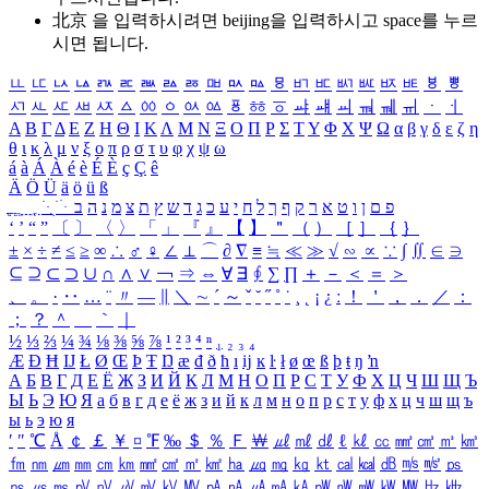
北京 을 입력하시려면
beijing
을 입력하시고 space를 누르
시면 됩니다.
ㅥ
ㅦ
ㅧ
ㅨ
ㅩ
ㅪ
ㅫ
ㅬ
ㅭ
ㅮ
ㅯ
ㅰ
ㅱ
ㅲ
ㅳ
ㅴ
ㅵ
ㅶ
ㅷ
ㅸ
ㅹ
ㅺ
ㅻ
ㅼ
ㅽ
ㅾ
ㅿ
ㆀ
ㆁ
ㆂ
ㆃ
ㆄ
ㆅ
ㆆ
ㆇ
ㆈ
ㆉ
ㆊ
ㆋ
ㆌ
ㆍ
ㆎ
Α
Β
Γ
Δ
Ε
Ζ
Η
Θ
Ι
Κ
Λ
Μ
Ν
Ξ
Ο
Π
Ρ
Σ
Τ
Υ
Φ
Χ
Ψ
Ω
α
β
γ
δ
ε
ζ
η
θ
ι
κ
λ
μ
ν
ξ
ο
π
ρ
σ
τ
υ
φ
χ
ψ
ω
á
à
Á
À
é
è
É
È
ç
Ç
ê
Ä
Ö
Ü
ä
ö
ü
ß
ְ
ֳ
ֲ
ֱ
ָ
ַ
ֵ
ֶ
ִ
ֹ
ּ
ֻ
ׂ
ׁ
ּ
ב
ה
נ
מ
צ
ת
ץ
ש
ד
ג
כ
ע
י
ח
ל
ך
ף
ק
ר
א
ט
ו
ן
ם
פ
‘
’
“
”
〔
〕
〈
〉
「
」
『
』
【
】
＂
（
）
［
］
｛
｝
±
×
÷
≠
≤
≥
∞
∴
♂
♀
∠
⊥
⌒
∂
∇
≡
≒
≪
≫
√
∽
∝
∵
∫
∬
∈
∋
⊆
⊇
⊂
⊃
∪
∩
∧
∨
￢
⇒
⇔
∀
∃
∮
∑
∏
＋
－
＜
＝
＞
、
。
·
‥
…
¨
〃
―
∥
＼
∼
´
～
ˇ
˘
˝
˚
˙
¸
˛
¡
¿
ː
！
＇
，
．
／
：
；
？
＾
＿
｀
｜
½
⅓
⅔
¼
¾
⅛
⅜
⅝
⅞
¹
²
³
⁴
ⁿ
₁
₂
₃
₄
Æ
Ð
Ħ
Ĳ
Ł
Ø
Œ
Þ
Ŧ
Ŋ
æ
đ
ð
ħ
ı
ĳ
ĸ
ŀ
ł
ø
œ
ß
þ
ŧ
ŋ
ŉ
А
Б
В
Г
Д
Е
Ё
Ж
З
И
Й
К
Л
М
Н
О
П
Р
С
Т
У
Ф
Х
Ц
Ч
Ш
Щ
Ъ
Ы
Ь
Э
Ю
Я
а
б
в
г
д
е
ё
ж
з
и
й
к
л
м
н
о
п
р
с
т
у
ф
х
ц
ч
ш
щ
ъ
ы
ь
э
ю
я
′
″
℃
Å
￠
￡
￥
¤
℉
‰
＄
％
Ｆ
￦
㎕
㎖
㎗
ℓ
㎘
㏄
㎣
㎤
㎥
㎦
㎙
㎚
㎛
㎜
㎝
㎞
㎟
㎠
㎡
㎢
㏊
㎍
㎎
㎏
㏏
㎈
㎉
㏈
㎧
㎨
㎰
㎱
㎲
㎳
㎴
㎵
㎶
㎷
㎸
㎹
㎀
㎁
㎂
㎃
㎄
㎺
㎻
㎽
㎾
㎿
㎐
㎑