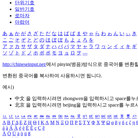
단위기호
일반기호
로마자
아랍어
あ
ぁ
か
が
さ
ざ
た
だ
な
は
ば
ぱ
ま
や
ゃ
ら
わ
ゎ
ん
い
ぃ
き
こ
ご
そ
ぞ
と
ど
の
ほ
ぼ
ぽ
も
よ
ょ
ろ
を
ア
ァ
カ
サ
ザ
タ
ダ
ナ
ハ
バ
パ
マ
ヤ
ャ
ラ
ワ
ヮ
ン
イ
ィ
キ
ギ
ソ
ゾ
ト
ド
ノ
ホ
ボ
ポ
モ
ヨ
ョ
ロ
ヲ
―
http://chineseinput.net/
에서 pinyin(병음)방식으로 중국어를 변환
변환된 중국어를 복사하여 사용하시면 됩니다.
예시)
中文 을 입력하시려면
zhongwen
을 입력하시고 space를
北京 을 입력하시려면
beijing
을 입력하시고 space를 누르
ㅥ
ㅦ
ㅧ
ㅨ
ㅩ
ㅪ
ㅫ
ㅬ
ㅭ
ㅮ
ㅯ
ㅰ
ㅱ
ㅲ
ㅳ
ㅴ
ㅵ
ㅶ
ㅷ
ㅸ
ㅹ
ㅺ
Α
Β
Γ
Δ
Ε
Ζ
Η
Θ
Ι
Κ
Λ
Μ
Ν
Ξ
Ο
Π
Ρ
Σ
Τ
Υ
Φ
Χ
Ψ
Ω
α
β
γ
δ
ε
ζ
η
á
à
Á
À
é
è
É
È
ç
Ç
ê
Ä
Ö
Ü
ä
ö
ü
ß