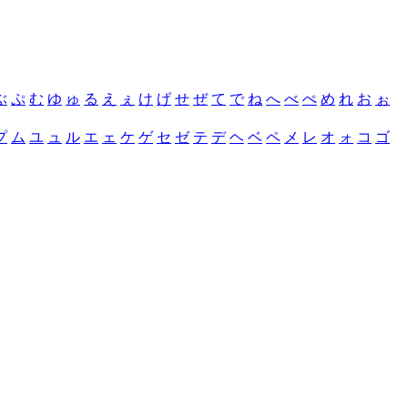
ぶ
ぷ
む
ゆ
ゅ
る
え
ぇ
け
げ
せ
ぜ
て
で
ね
へ
べ
ぺ
め
れ
お
ぉ
プ
ム
ユ
ュ
ル
エ
ェ
ケ
ゲ
セ
ゼ
テ
デ
ヘ
ベ
ペ
メ
レ
オ
ォ
コ
ゴ