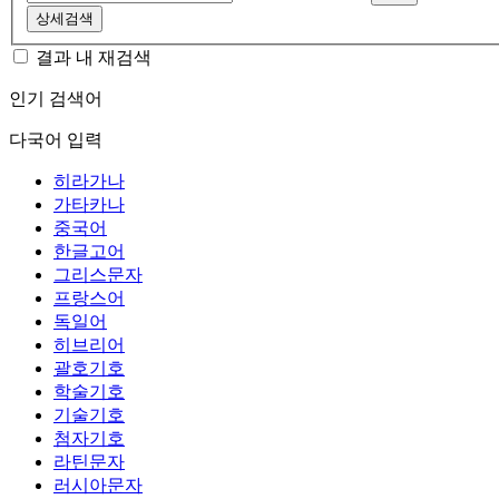
상세검색
결과 내 재검색
인기 검색어
다국어 입력
히라가나
가타카나
중국어
한글고어
그리스문자
프랑스어
독일어
히브리어
괄호기호
학술기호
기술기호
첨자기호
라틴문자
러시아문자