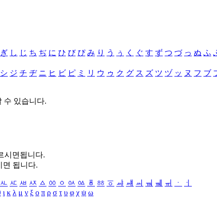
ぎ
し
じ
ち
ぢ
に
ひ
び
ぴ
み
り
う
ぅ
く
ぐ
す
ず
つ
づ
っ
ぬ
ふ
シ
ジ
チ
ヂ
ニ
ヒ
ビ
ピ
ミ
リ
ウ
ゥ
ク
グ
ス
ズ
ツ
ヅ
ッ
ヌ
フ
ブ
할 수 있습니다.
누르시면됩니다.
시면 됩니다.
ㅻ
ㅼ
ㅽ
ㅾ
ㅿ
ㆀ
ㆁ
ㆂ
ㆃ
ㆄ
ㆅ
ㆆ
ㆇ
ㆈ
ㆉ
ㆊ
ㆋ
ㆌ
ㆍ
ㆎ
θ
ι
κ
λ
μ
ν
ξ
ο
π
ρ
σ
τ
υ
φ
χ
ψ
ω