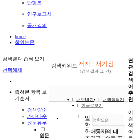
단행본
연구보고서
공개강의
home
학위논문
검색결과 좁혀 보기
연
저자 : 서기정
검색키워드
관
선택해제
(검색결과
11
건)
검
색
어
좁혀본 항목 보
추
기순서
천
내보내기
내책장담기
한글로보기
검색량순
이
가나다순
1
일
검
정확도순
원문유무
한
색
한어동사의 대
내림차순
어
정확도
원문