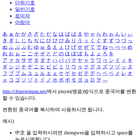
단위기호
일반기호
로마자
아랍어
あ
ぁ
か
が
さ
ざ
た
だ
な
は
ば
ぱ
ま
や
ゃ
ら
わ
ゎ
ん
い
ぃ
き
ぎ
し
じ
ち
ぢ
に
ひ
び
ぴ
み
り
う
ぅ
く
ぐ
す
ず
つ
づ
っ
ぬ
ふ
ぶ
ぷ
む
ゆ
ゅ
る
え
ぇ
け
げ
せ
ぜ
て
で
ね
へ
べ
ぺ
め
れ
お
ぉ
こ
ご
そ
ぞ
と
ど
の
ほ
ぼ
ぽ
も
よ
ょ
ろ
を
ア
ァ
カ
サ
ザ
タ
ダ
ナ
ハ
バ
パ
マ
ヤ
ャ
ラ
ワ
ヮ
ン
イ
ィ
キ
ギ
シ
ジ
チ
ヂ
ニ
ヒ
ビ
ピ
ミ
リ
ウ
ゥ
ク
グ
ス
ズ
ツ
ヅ
ッ
ヌ
フ
ブ
プ
ム
ユ
ュ
ル
エ
ェ
ケ
ゲ
セ
ゼ
テ
デ
ヘ
ベ
ペ
メ
レ
オ
ォ
コ
ゴ
ソ
ゾ
ト
ド
ノ
ホ
ボ
ポ
モ
ヨ
ョ
ロ
ヲ
―
http://chineseinput.net/
에서 pinyin(병음)방식으로 중국어를 변환
할 수 있습니다.
변환된 중국어를 복사하여 사용하시면 됩니다.
예시)
中文 을 입력하시려면
zhongwen
을 입력하시고 space를
누르시면됩니다.