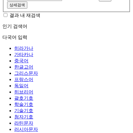
상세검색
결과 내 재검색
인기 검색어
다국어 입력
히라가나
가타카나
중국어
한글고어
그리스문자
프랑스어
독일어
히브리어
괄호기호
학술기호
기술기호
첨자기호
라틴문자
러시아문자