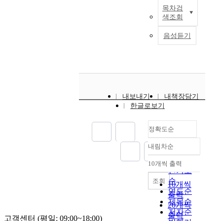
a
t
떻
목차검
g
제
r
e
최
게
색조회
r
품
e
n
근
나
o
을
a
s
S
타
음성듣기
w
만
l
i
∙
나
w
들
l
l
K
는
i
어
o
s
∙
지
t
내
y
,
Y
S
h
는
s
c
대
U
s
것
c
o
학
R
내보내기
내책장담기
e
이
o
n
과
모
한글로보기
l
아
n
t
교
형
f
니
s
a
육
을
s
라
정확도순
i
i
대
활
i
3
s
n
학
용
내림차순
m
D
t
e
의
정확도
한
i
모
i
r
학
패
순
10개씩 출력
내림차순
l
델
n
s
군
널
인기도
a
데
g
a
사
회
순
조회
10개씩
r
이
o
n
관
귀
연도순
출력
i
터
f
d
후
분
제목순
20개씩
t
를
a
p
보
석
저자순
출력
y
통
고객센터 (평일: 09:00~18:00)
t
a
생
을