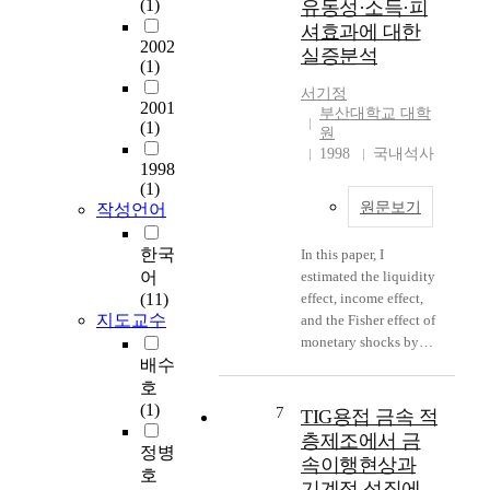
(1)
유동성·소득·피
x
h
의
셔효과에 대한
e
e
구
2002
실증분석
d
t
조
(1)
l
i
를
서기정
o
c
결
2001
부산대학교 대학
a
r
정
(1)
원
d
e
하
1998
국내석사
s
1998
s
는
i
(1)
i
요
원문보기
작성언어
n
n
인
s
,
으
t
한국
In this paper, I
p
로
e
어
estimated the liquidity
r
서
a
(11)
effect, income effect,
o
복
d
지도교수
and the Fisher effect of
c
지
o
monetary shocks by
e
국
f
배수
using Korean data
s
가
a
series on money, price,
호
s
유
s
output, and interest
(1)
e
형
7
TIG용접 금속 적
i
rate. The result of this
d
과
층제조에서 금
n
정병
paper can be
c
복
속이행현상과
g
summarized as follows:
호
e
지
기계적 성질에