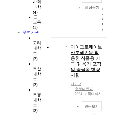
사회
과학
음성듣기
B
(4)
o
t
교육
h
(1)
d
수여기관
y
n
고려
a
3
마이크로웨이브
대학
m
산분해법을 활
교
i
용한 식품용 기
(2)
c
구 및 용기·포장
m
부산
의 중금속 함량
a
대학
시험
c
교
h
서기정
(2)
i
충북대학교
n
2024
국내석사
부경
e
대학
s
교
원문보기
s
(2)
u