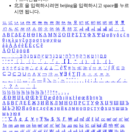
北京 을 입력하시려면
beijing
을 입력하시고 space를 누르
시면 됩니다.
ㅥ
ㅦ
ㅧ
ㅨ
ㅩ
ㅪ
ㅫ
ㅬ
ㅭ
ㅮ
ㅯ
ㅰ
ㅱ
ㅲ
ㅳ
ㅴ
ㅵ
ㅶ
ㅷ
ㅸ
ㅹ
ㅺ
ㅻ
ㅼ
ㅽ
ㅾ
ㅿ
ㆀ
ㆁ
ㆂ
ㆃ
ㆄ
ㆅ
ㆆ
ㆇ
ㆈ
ㆉ
ㆊ
ㆋ
ㆌ
ㆍ
ㆎ
Α
Β
Γ
Δ
Ε
Ζ
Η
Θ
Ι
Κ
Λ
Μ
Ν
Ξ
Ο
Π
Ρ
Σ
Τ
Υ
Φ
Χ
Ψ
Ω
α
β
γ
δ
ε
ζ
η
θ
ι
κ
λ
μ
ν
ξ
ο
π
ρ
σ
τ
υ
φ
χ
ψ
ω
á
à
Á
À
é
è
É
È
ç
Ç
ê
Ä
Ö
Ü
ä
ö
ü
ß
ְ
ֳ
ֲ
ֱ
ָ
ַ
ֵ
ֶ
ִ
ֹ
ּ
ֻ
ׂ
ׁ
ּ
ב
ה
נ
מ
צ
ת
ץ
ש
ד
ג
כ
ע
י
ח
ל
ך
ף
ק
ר
א
ט
ו
ן
ם
פ
‘
’
“
”
〔
〕
〈
〉
「
」
『
』
【
】
＂
（
）
［
］
｛
｝
±
×
÷
≠
≤
≥
∞
∴
♂
♀
∠
⊥
⌒
∂
∇
≡
≒
≪
≫
√
∽
∝
∵
∫
∬
∈
∋
⊆
⊇
⊂
⊃
∪
∩
∧
∨
￢
⇒
⇔
∀
∃
∮
∑
∏
＋
－
＜
＝
＞
、
。
·
‥
…
¨
〃
―
∥
＼
∼
´
～
ˇ
˘
˝
˚
˙
¸
˛
¡
¿
ː
！
＇
，
．
／
：
；
？
＾
＿
｀
｜
½
⅓
⅔
¼
¾
⅛
⅜
⅝
⅞
¹
²
³
⁴
ⁿ
₁
₂
₃
₄
Æ
Ð
Ħ
Ĳ
Ł
Ø
Œ
Þ
Ŧ
Ŋ
æ
đ
ð
ħ
ı
ĳ
ĸ
ŀ
ł
ø
œ
ß
þ
ŧ
ŋ
ŉ
А
Б
В
Г
Д
Е
Ё
Ж
З
И
Й
К
Л
М
Н
О
П
Р
С
Т
У
Ф
Х
Ц
Ч
Ш
Щ
Ъ
Ы
Ь
Э
Ю
Я
а
б
в
г
д
е
ё
ж
з
и
й
к
л
м
н
о
п
р
с
т
у
ф
х
ц
ч
ш
щ
ъ
ы
ь
э
ю
я
′
″
℃
Å
￠
￡
￥
¤
℉
‰
＄
％
Ｆ
￦
㎕
㎖
㎗
ℓ
㎘
㏄
㎣
㎤
㎥
㎦
㎙
㎚
㎛
㎜
㎝
㎞
㎟
㎠
㎡
㎢
㏊
㎍
㎎
㎏
㏏
㎈
㎉
㏈
㎧
㎨
㎰
㎱
㎲
㎳
㎴
㎵
㎶
㎷
㎸
㎹
㎀
㎁
㎂
㎃
㎄
㎺
㎻
㎽
㎾
㎿
㎐
㎑