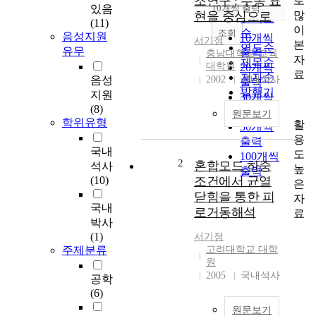
조연구 : 수동 표
로
순
있음
10개씩 출력
내림차순
많
현을 중심으로
인기도
(11)
이
순
조회
음성지원
10개씩
서기정
본
연도순
유무
출력
충남대학교 교육
자
제목순
대학원
20개씩
료
저자순
음성
2002
국내석사
출력
발행기
지원
30개씩
관순
(8)
출력
원문보기
학위유형
활
50개씩
용
출력
국내
도
100개씩
2
혼합모드 하중
석사
높
출력
(10)
조건에서 균열
은
닫힘을 통한 피
자
국내
로거동해석
료
박사
(1)
서기정
주제분류
고려대학교 대학
원
2005
국내석사
공학
(6)
원문보기