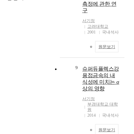
측정에 관한 연
o
a
evident after 1982.
a
개
구
w
c
There was no clear
r
국
s
t
relationship between
c
가
서기정
u
u
the consumer price and
h
를
고려대학교
n
r
the Fisher effect. The
i
대
2001
국내석사
d
i
results of forcasting
n
상
e
n
error variance
t
으
r
g
decomposition
원문보기
h
로
s
(
indicate that price
e
복
i
A
factor had a strong
「
지
n
M
effect on the change of
S
국
9
슈퍼듀플렉스강
g
)
interest rate, while
t
가
용접금속의 내
l
은
money factor had little
a
유
식성에 미치는 σ
e
적
effect. Overall, I found
n
형
상의 영향
l
층
that while liquidity
d
의
o
제
effect existed in the
a
분
서기정
a
조
short run, the income
r
류
부경대학교 대학
d
또
and Fisher effects were
d
와
원
a
는
present in the medium-
s
사
2014
국내석사
p
3
and long-run in Korea.
a
회
p
D
For the stability of
n
보
원문보기
a
프
interest rate in Korea, I
d
장