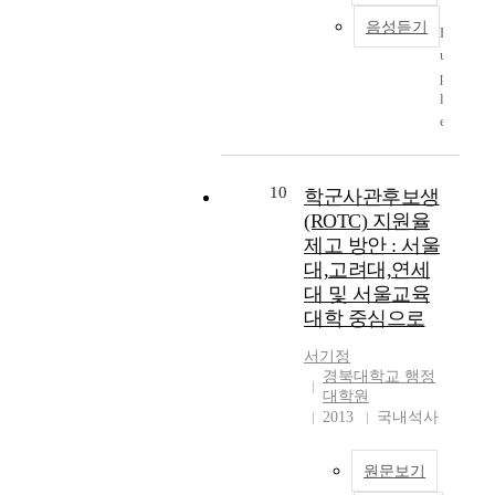
r
린
conclude that money
s
제
음성듣기
e
팅
should be supplied
D
p
도
n
이
elastically and price
u
e
의
t
라
should be stabilized.
p
c
관
l
고
l
i
대
y
불
e
f
성
,
리
x
i
정
r
는
s
c
도
e
데
t
a
에
10
학군사관후보생
a
절
a
t
따
(ROTC) 지원율
l
삭
i
i
라
제고 방안 : 서울
c
가
n
o
사
대,고려대,연세
r
공
l
n
회
대 및 서울교육
a
을
e
s
복
대학 중심으로
c
통
s
f
지
k
해
s
o
지
서기정
d
원
s
r
출
경북대학교 행정
o
하
t
f
의
대학원
e
는
e
o
양
2013
국내석사
s
형
e
o
상
n
상
l
d
이
원문보기
o
으
s
u
어
t
로