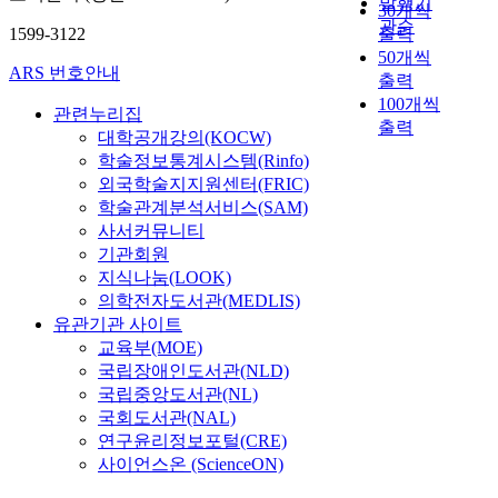
발행기
30개씩
b
해
w
c
(
실
관순
1599-3122
출력
e
얻
o
k
R
시
50개씩
c
은
p
a
O
하
ARS 번호안내
a
정
출력
h
g
T
였
u
보
100개씩
a
i
C
다
관련누리집
s
를
출력
s
n
)
.
대학공개강의(KOCW)
e
바
e
g
지
본
학술정보통계시스템(Rinfo)
o
탕
m
」
원
연
외국학술지지원센터(FRIC)
f
으
i
w
율
구
학술관계분석서비스(SAM)
b
로
c
a
이
의
사서커뮤니티
o
한
r
s
급
종
기관회원
u
층
o
i
감
속
지식나눔(LOOK)
n
씩
s
n
하
변
의학전자도서관(MEDLIS)
d
연
t
t
고
수
유관기관 사이트
a
속
r
e
있
가
r
적
교육부(MOE)
u
n
으
되
y
으
국립장애인도서관(NLD)
c
d
며
는
c
로
국립중앙도서관(NL)
t
e
이
사
o
적
u
d
러
국회도서관(NAL)
회
n
층
r
t
한
복
연구윤리정보포털(CRE)
d
하
e
o
현
지
사이언스온 (ScienceON)
i
여
w
b
상
지