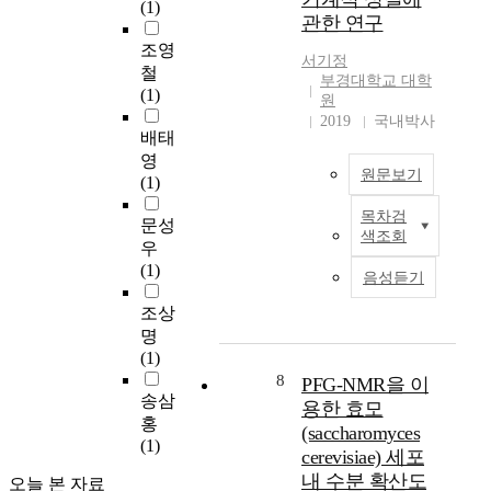
l
I found that all
(1)
l
관
관한 연구
e
variables have unit
l
대
l
조영
roots and there exist
u
성
서기정
o
cointegrating
철
l
의
부경대학교 대학
a
relationships among
(1)
o
영
원
d
them. I used
s
향
2019
국내박사
.
배태
VECMs(Vector Error
e
을
A
Correction Models) for
영
,
실
원문보기
l
empirical analysis.
(1)
r
증
t
According to the
u
분
목차검
h
A
문성
estimated impulse
b
석
색조회
o
d
response functions,
우
b
하
u
d
interest rate in the
(1)
e
였
음성듣기
g
i
short run decreased
r
다
h
t
조상
because of the
,
.
a
i
liquidity effect and
명
p
O
c
v
subsequently, it
(1)
a
E
r
e
gradually increased by
p
8
C
PFG-NMR을 이
a
m
송삼
the income and Fisher
e
D
용한 효모
c
a
effects before 1982.
홍
r
주
(saccharomyces
k
n
Furthermore, the
(1)
,
요
cerevisiae) 세포
g
u
liquidity and income
s
1
내 수분 확산도
오늘 본 자료
r
f
effects were more
t
8