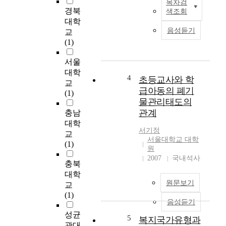
목차검
c
I
경북
색조회
h
n
대학
a
t
음성듣기
교
s
h
(1)
v
i
e
s
서울
h
s
대학
i
t
4
초등교사와 학
교
c
u
급아동의 폐기
(1)
l
d
물관리태도의
e
y
관계
충남
s
,
대학
a
t
서기정
교
n
h
서울대학교 대학
(1)
d
e
원
s
l
2007
국내석사
충북
t
e
대학
a
a
원문보기
교
t
d
(1)
i
a
음성듣기
c
n
성균
s
d
5
복지국가유형과
관대
t