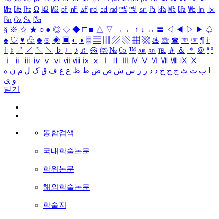
㎒
㎓
㎔
Ω
㏀
㏁
㎊
㎋
㎌
㏖
㏅
㎭
㎮
㎯
㏛
㎩
㎪
㎫
㎬
㏝
㏐
㏓
㏃
㏉
㏜
㏆
§
※
☆
★
○
●
◎
◇
◆
□
■
△
▽
→
←
↑
↓
↔
〓
◁
◀
▷
▶
♤
♠
♡
♥
♧
♣
⊙
◈
▣
◐
◑
▒
▤
▥
▨
▧
▦
▩
♨
☏
☎
☜
☞
¶
†
‡
↕
↗
↙
↖
↘
♭
♩
♪
♬
㉿
㈜
№
㏇
™
㏂
㏘
℡
＃
＆
＊
＠
ª
º
ⅰ
ⅱ
ⅲ
ⅳ
ⅴ
ⅵ
ⅶ
ⅷ
ⅸ
ⅹ
Ⅰ
Ⅱ
Ⅲ
Ⅳ
Ⅴ
Ⅵ
Ⅶ
Ⅷ
Ⅸ
Ⅹ
ا
ب
ت
ث
ج
ح
خ
د
ذ
ر
ز
س
ش
ص
ض
ط
ظ
ع
غ
ف
ق
ک
ل
م
ن
ه
و
ی
닫기
통합검색
국내학술논문
학위논문
해외학술논문
학술지