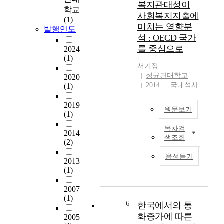
c
복지관대성이
학교
r
a
사회복지지출에
(1)
u
d
미치는 영향분
발행연도
c
m
석 : OECD 국가
t
i
를 중심으로
2024
u
u
(1)
r
m
서기정
e
t
성균관대학교
2020
s
e
2014
국내석사
(1)
o
s
p
t
2019
e
원문보기
m
(1)
r
e
목차검
a
t
본
2014
색조회
t
h
논
(2)
e
o
문
음성듣기
u
2013
d
은
n
(1)
o
사
d
f
회
2007
e
s
복
(1)
r
y
지
6
한국에서의 통
m
n
지
화증가에 따른
2005
i
t
출