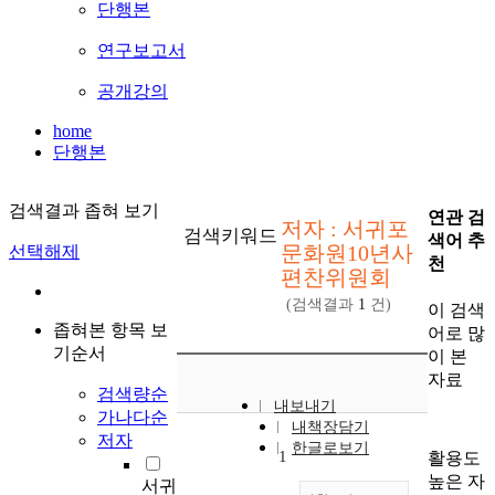
단행본
연구보고서
공개강의
home
단행본
검색결과 좁혀 보기
연관 검
저자 : 서귀포
검색키워드
색어 추
문화원10년사
선택해제
천
편찬위원회
(검색결과
1
건)
이 검색
좁혀본 항목 보
어로 많
기순서
이 본
자료
검색량순
내보내기
가나다순
내책장담기
저자
한글로보기
1
활용도
높은 자
서귀