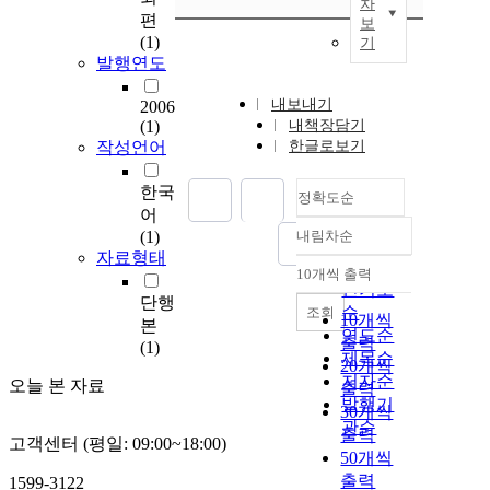
차
편
보
(1)
기
발행연도
내보내기
2006
(1)
내책장담기
작성언어
한글로보기
한국
정확도순
어
(1)
내림차순
정확도
자료형태
순
10개씩 출력
내림차순
인기도
단행
순
조회
10개씩
본
연도순
출력
(1)
제목순
20개씩
저자순
오늘 본 자료
출력
발행기
30개씩
관순
출력
고객센터 (평일: 09:00~18:00)
50개씩
출력
1599-3122