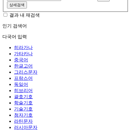
상세검색
결과 내 재검색
인기 검색어
다국어 입력
히라가나
가타카나
중국어
한글고어
그리스문자
프랑스어
독일어
히브리어
괄호기호
학술기호
기술기호
첨자기호
라틴문자
러시아문자