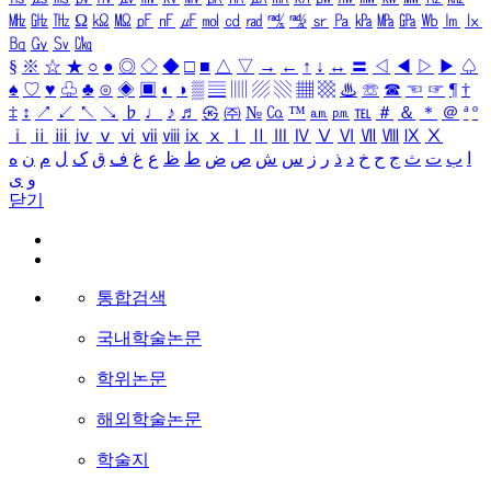
㎒
㎓
㎔
Ω
㏀
㏁
㎊
㎋
㎌
㏖
㏅
㎭
㎮
㎯
㏛
㎩
㎪
㎫
㎬
㏝
㏐
㏓
㏃
㏉
㏜
㏆
§
※
☆
★
○
●
◎
◇
◆
□
■
△
▽
→
←
↑
↓
↔
〓
◁
◀
▷
▶
♤
♠
♡
♥
♧
♣
⊙
◈
▣
◐
◑
▒
▤
▥
▨
▧
▦
▩
♨
☏
☎
☜
☞
¶
†
‡
↕
↗
↙
↖
↘
♭
♩
♪
♬
㉿
㈜
№
㏇
™
㏂
㏘
℡
＃
＆
＊
＠
ª
º
ⅰ
ⅱ
ⅲ
ⅳ
ⅴ
ⅵ
ⅶ
ⅷ
ⅸ
ⅹ
Ⅰ
Ⅱ
Ⅲ
Ⅳ
Ⅴ
Ⅵ
Ⅶ
Ⅷ
Ⅸ
Ⅹ
ا
ب
ت
ث
ج
ح
خ
د
ذ
ر
ز
س
ش
ص
ض
ط
ظ
ع
غ
ف
ق
ک
ل
م
ن
ه
و
ی
닫기
통합검색
국내학술논문
학위논문
해외학술논문
학술지