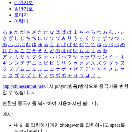
단위기호
일반기호
로마자
아랍어
あ
ぁ
か
が
さ
ざ
た
だ
な
は
ば
ぱ
ま
や
ゃ
ら
わ
ゎ
ん
い
ぃ
き
ぎ
し
じ
ち
ぢ
に
ひ
び
ぴ
み
り
う
ぅ
く
ぐ
す
ず
つ
づ
っ
ぬ
ふ
ぶ
ぷ
む
ゆ
ゅ
る
え
ぇ
け
げ
せ
ぜ
て
で
ね
へ
べ
ぺ
め
れ
お
ぉ
こ
ご
そ
ぞ
と
ど
の
ほ
ぼ
ぽ
も
よ
ょ
ろ
を
ア
ァ
カ
サ
ザ
タ
ダ
ナ
ハ
バ
パ
マ
ヤ
ャ
ラ
ワ
ヮ
ン
イ
ィ
キ
ギ
シ
ジ
チ
ヂ
ニ
ヒ
ビ
ピ
ミ
リ
ウ
ゥ
ク
グ
ス
ズ
ツ
ヅ
ッ
ヌ
フ
ブ
プ
ム
ユ
ュ
ル
エ
ェ
ケ
ゲ
セ
ゼ
テ
デ
ヘ
ベ
ペ
メ
レ
オ
ォ
コ
ゴ
ソ
ゾ
ト
ド
ノ
ホ
ボ
ポ
モ
ヨ
ョ
ロ
ヲ
―
http://chineseinput.net/
에서 pinyin(병음)방식으로 중국어를 변환
할 수 있습니다.
변환된 중국어를 복사하여 사용하시면 됩니다.
예시)
中文 을 입력하시려면
zhongwen
을 입력하시고 space를
누르시면됩니다.