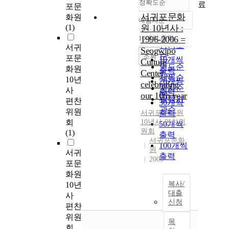
정확도순
료
포문
서귀포문화
화원
내림차순
정확도
(1)
원 10년사 :
순
10개씩 출력
1996-2006 =
내림차순
인기도
서귀
Seogwipo
순
조회
포문
10개씩
Culture
연도순
화원
출력
Center ...
제목순
10년
20개씩
celebrating
저자순
사
출력
our 10th year
발행기
편찬
30개씩
관순
위원
서귀포문화원
출력
회
10년사
편찬위
50개씩
원회
(1)
출력
서귀포문화
100개씩
원
서귀
출력
2006
포문
화원
복사/
10년
대출
사
신청
편찬
위원
목
회