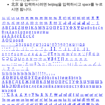
北京 을 입력하시려면
beijing
을 입력하시고 space를 누르
시면 됩니다.
ㅥ
ㅦ
ㅧ
ㅨ
ㅩ
ㅪ
ㅫ
ㅬ
ㅭ
ㅮ
ㅯ
ㅰ
ㅱ
ㅲ
ㅳ
ㅴ
ㅵ
ㅶ
ㅷ
ㅸ
ㅹ
ㅺ
ㅻ
ㅼ
ㅽ
ㅾ
ㅿ
ㆀ
ㆁ
ㆂ
ㆃ
ㆄ
ㆅ
ㆆ
ㆇ
ㆈ
ㆉ
ㆊ
ㆋ
ㆌ
ㆍ
ㆎ
Α
Β
Γ
Δ
Ε
Ζ
Η
Θ
Ι
Κ
Λ
Μ
Ν
Ξ
Ο
Π
Ρ
Σ
Τ
Υ
Φ
Χ
Ψ
Ω
α
β
γ
δ
ε
ζ
η
θ
ι
κ
λ
μ
ν
ξ
ο
π
ρ
σ
τ
υ
φ
χ
ψ
ω
á
à
Á
À
é
è
É
È
ç
Ç
ê
Ä
Ö
Ü
ä
ö
ü
ß
ְ
ֳ
ֲ
ֱ
ָ
ַ
ֵ
ֶ
ִ
ֹ
ּ
ֻ
ׂ
ׁ
ּ
ב
ה
נ
מ
צ
ת
ץ
ש
ד
ג
כ
ע
י
ח
ל
ך
ף
ק
ר
א
ט
ו
ן
ם
פ
‘
’
“
”
〔
〕
〈
〉
「
」
『
』
【
】
＂
（
）
［
］
｛
｝
±
×
÷
≠
≤
≥
∞
∴
♂
♀
∠
⊥
⌒
∂
∇
≡
≒
≪
≫
√
∽
∝
∵
∫
∬
∈
∋
⊆
⊇
⊂
⊃
∪
∩
∧
∨
￢
⇒
⇔
∀
∃
∮
∑
∏
＋
－
＜
＝
＞
、
。
·
‥
…
¨
〃
―
∥
＼
∼
´
～
ˇ
˘
˝
˚
˙
¸
˛
¡
¿
ː
！
＇
，
．
／
：
；
？
＾
＿
｀
｜
½
⅓
⅔
¼
¾
⅛
⅜
⅝
⅞
¹
²
³
⁴
ⁿ
₁
₂
₃
₄
Æ
Ð
Ħ
Ĳ
Ł
Ø
Œ
Þ
Ŧ
Ŋ
æ
đ
ð
ħ
ı
ĳ
ĸ
ŀ
ł
ø
œ
ß
þ
ŧ
ŋ
ŉ
А
Б
В
Г
Д
Е
Ё
Ж
З
И
Й
К
Л
М
Н
О
П
Р
С
Т
У
Ф
Х
Ц
Ч
Ш
Щ
Ъ
Ы
Ь
Э
Ю
Я
а
б
в
г
д
е
ё
ж
з
и
й
к
л
м
н
о
п
р
с
т
у
ф
х
ц
ч
ш
щ
ъ
ы
ь
э
ю
я
′
″
℃
Å
￠
￡
￥
¤
℉
‰
＄
％
Ｆ
￦
㎕
㎖
㎗
ℓ
㎘
㏄
㎣
㎤
㎥
㎦
㎙
㎚
㎛
㎜
㎝
㎞
㎟
㎠
㎡
㎢
㏊
㎍
㎎
㎏
㏏
㎈
㎉
㏈
㎧
㎨
㎰
㎱
㎲
㎳
㎴
㎵
㎶
㎷
㎸
㎹
㎀
㎁
㎂
㎃
㎄
㎺
㎻
㎽
㎾
㎿
㎐
㎑