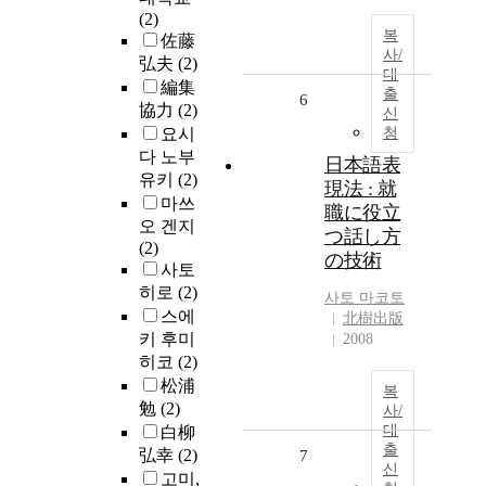
(2)
복
佐藤
사/
弘夫
(2)
대
編集
출
6
協力
(2)
신
요시
청
다 노부
日本語表
유키
(2)
現法 : 就
마쓰
職に役立
오 겐지
つ話し方
(2)
の技術
사토
히로
(2)
사토
마코토
스에
北樹出版
키 후미
2008
히코
(2)
松浦
복
勉
(2)
사/
대
白柳
출
弘幸
(2)
7
신
고미,