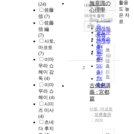
활용
無意識の
(24)
내림차순
정확도
도 높
心理學
佐藤
순
은 자
10개씩 출력
信
(7)
내림차순
Blum, Gerald
인기도
료
佐藤
S
순
조회
10개씩
信 編
福村出版
연도순
출력
(7)
1979
제목순
20개씩
사토,
저자순
출력
마코토
복
발행기
(7)
30개씩
사/
관순
이마
출력
대
무라 쇼
50개씩
출
2
신
헤이 감
출력
청
독
(4)
100개씩
이마
출력
古代史講
무라 쇼
義 : 宮都
헤이
(4)
篇
시미
사토
,
마코토
즈 미사
筑摩書房
(4)
2020
츠네
다 후지