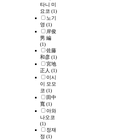
타니 미
요코
(1)
노기
영
(1)
岸俊
男 編
(1)
佐藤
和彦
(1)
宮地
正人
(1)
이시
이 모모
코
(1)
田中
寬
(1)
아와
나오코
(1)
정재
정
(1)