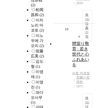
佳奈枝
2019
(2)
松岡
昌和
(2)
복
사/
이치
대
노리 마
출
10
코토
(2)
신
이노
청
우에 가
體當り敎
오리
(2)
育 : 若き
佐藤
世代と心
広美
(2)
ふれあい
김도
を
형
(1)
이영
사토
마코토
재
(1)
主婦と生
이영
活社
1971
진
(1)
와다
오사무
복
(1)
사/
대
김태