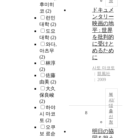
청
후미히
ドキュメ
코
(2)
ンタリー
런민
映画の地
대학
(2)
平 : 世界
도요
を批判的
대학
(2)
に受けと
와다,
めるため
아츠무
(2)
に
林淳
사토
마코토
(2)
凱風社
佐藤
2009
由美
(2)
大久
복
保良峻
사/
(2)
대
하야
출
8
시 마코
신
토
(2)
청
오쿠
明日の協
보 료슌