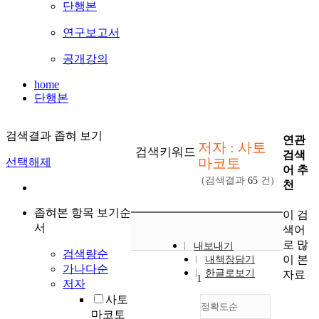
단행본
연구보고서
공개강의
home
단행본
검색결과 좁혀 보기
연관
저자 : 사토
검색키워드
검색
마코토
선택해제
어 추
(검색결과
65
건)
천
좁혀본 항목 보기순
이 검
서
색어
로 많
내보내기
검색량순
이 본
내책장담기
가나다순
한글로보기
자료
1
저자
사토
정확도순
마코토