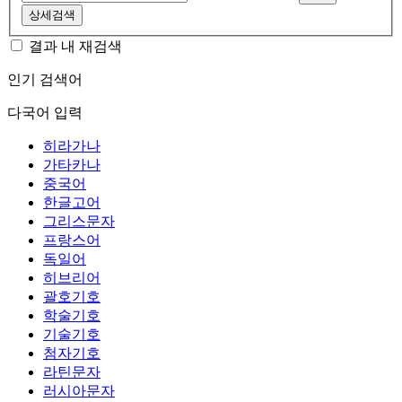
상세검색
결과 내 재검색
인기 검색어
다국어 입력
히라가나
가타카나
중국어
한글고어
그리스문자
프랑스어
독일어
히브리어
괄호기호
학술기호
기술기호
첨자기호
라틴문자
러시아문자