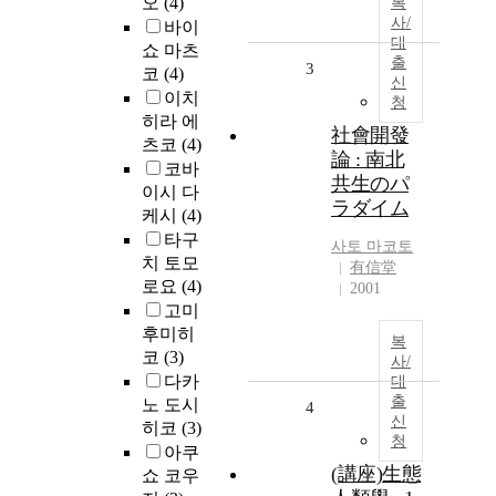
오
(4)
복
사/
바이
대
쇼 마츠
출
3
코
(4)
신
이치
청
히라 에
社會開發
츠코
(4)
論 : 南北
코바
共生のパ
이시 다
ラダイム
케시
(4)
타구
사토
마코토
치 토모
有信堂
로요
(4)
2001
고미
후미히
복
코
(3)
사/
다카
대
출
노 도시
4
신
히코
(3)
청
아쿠
(講座)生態
쇼 코우