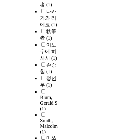
者
(1)
나카
가와 리
에코
(1)
執筆
者
(1)
이노
우에 히
사시
(1)
손승
철
(1)
정선
우
(1)
Blum,
Gerald S
(1)
Smith,
Malcolm
(1)
마쓰