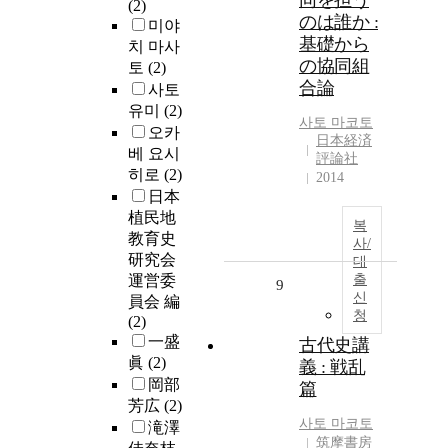
同を担う
(2)
のは誰か :
미야
基礎から
치 마사
の協同組
토
(2)
合論
사토
유미
(2)
사토
마코토
오카
日本経済
베 요시
評論社
히로
(2)
2014
日本
植民地
복
教育史
사/
研究会
대
運営委
출
9
신
員会 編
청
(2)
一盛
古代史講
眞
(2)
義 : 戦乱
岡部
篇
芳広
(2)
사토
마코토
滝澤
筑摩書房