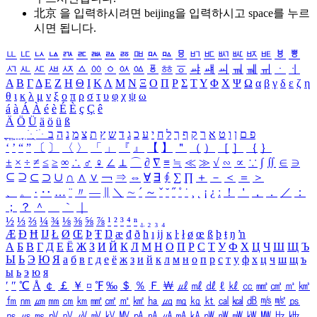
北京 을 입력하시려면
beijing
을 입력하시고 space를 누르
시면 됩니다.
ㅥ
ㅦ
ㅧ
ㅨ
ㅩ
ㅪ
ㅫ
ㅬ
ㅭ
ㅮ
ㅯ
ㅰ
ㅱ
ㅲ
ㅳ
ㅴ
ㅵ
ㅶ
ㅷ
ㅸ
ㅹ
ㅺ
ㅻ
ㅼ
ㅽ
ㅾ
ㅿ
ㆀ
ㆁ
ㆂ
ㆃ
ㆄ
ㆅ
ㆆ
ㆇ
ㆈ
ㆉ
ㆊ
ㆋ
ㆌ
ㆍ
ㆎ
Α
Β
Γ
Δ
Ε
Ζ
Η
Θ
Ι
Κ
Λ
Μ
Ν
Ξ
Ο
Π
Ρ
Σ
Τ
Υ
Φ
Χ
Ψ
Ω
α
β
γ
δ
ε
ζ
η
θ
ι
κ
λ
μ
ν
ξ
ο
π
ρ
σ
τ
υ
φ
χ
ψ
ω
á
à
Á
À
é
è
É
È
ç
Ç
ê
Ä
Ö
Ü
ä
ö
ü
ß
ְ
ֳ
ֲ
ֱ
ָ
ַ
ֵ
ֶ
ִ
ֹ
ּ
ֻ
ׂ
ׁ
ּ
ב
ה
נ
מ
צ
ת
ץ
ש
ד
ג
כ
ע
י
ח
ל
ך
ף
ק
ר
א
ט
ו
ן
ם
פ
‘
’
“
”
〔
〕
〈
〉
「
」
『
』
【
】
＂
（
）
［
］
｛
｝
±
×
÷
≠
≤
≥
∞
∴
♂
♀
∠
⊥
⌒
∂
∇
≡
≒
≪
≫
√
∽
∝
∵
∫
∬
∈
∋
⊆
⊇
⊂
⊃
∪
∩
∧
∨
￢
⇒
⇔
∀
∃
∮
∑
∏
＋
－
＜
＝
＞
、
。
·
‥
…
¨
〃
―
∥
＼
∼
´
～
ˇ
˘
˝
˚
˙
¸
˛
¡
¿
ː
！
＇
，
．
／
：
；
？
＾
＿
｀
｜
½
⅓
⅔
¼
¾
⅛
⅜
⅝
⅞
¹
²
³
⁴
ⁿ
₁
₂
₃
₄
Æ
Ð
Ħ
Ĳ
Ł
Ø
Œ
Þ
Ŧ
Ŋ
æ
đ
ð
ħ
ı
ĳ
ĸ
ŀ
ł
ø
œ
ß
þ
ŧ
ŋ
ŉ
А
Б
В
Г
Д
Е
Ё
Ж
З
И
Й
К
Л
М
Н
О
П
Р
С
Т
У
Ф
Х
Ц
Ч
Ш
Щ
Ъ
Ы
Ь
Э
Ю
Я
а
б
в
г
д
е
ё
ж
з
и
й
к
л
м
н
о
п
р
с
т
у
ф
х
ц
ч
ш
щ
ъ
ы
ь
э
ю
я
′
″
℃
Å
￠
￡
￥
¤
℉
‰
＄
％
Ｆ
￦
㎕
㎖
㎗
ℓ
㎘
㏄
㎣
㎤
㎥
㎦
㎙
㎚
㎛
㎜
㎝
㎞
㎟
㎠
㎡
㎢
㏊
㎍
㎎
㎏
㏏
㎈
㎉
㏈
㎧
㎨
㎰
㎱
㎲
㎳
㎴
㎵
㎶
㎷
㎸
㎹
㎀
㎁
㎂
㎃
㎄
㎺
㎻
㎽
㎾
㎿
㎐
㎑