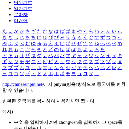
단위기호
일반기호
로마자
아랍어
あ
ぁ
か
が
さ
ざ
た
だ
な
は
ば
ぱ
ま
や
ゃ
ら
わ
ゎ
ん
い
ぃ
き
ぎ
し
じ
ち
ぢ
に
ひ
び
ぴ
み
り
う
ぅ
く
ぐ
す
ず
つ
づ
っ
ぬ
ふ
ぶ
ぷ
む
ゆ
ゅ
る
え
ぇ
け
げ
せ
ぜ
て
で
ね
へ
べ
ぺ
め
れ
お
ぉ
こ
ご
そ
ぞ
と
ど
の
ほ
ぼ
ぽ
も
よ
ょ
ろ
を
ア
ァ
カ
サ
ザ
タ
ダ
ナ
ハ
バ
パ
マ
ヤ
ャ
ラ
ワ
ヮ
ン
イ
ィ
キ
ギ
シ
ジ
チ
ヂ
ニ
ヒ
ビ
ピ
ミ
リ
ウ
ゥ
ク
グ
ス
ズ
ツ
ヅ
ッ
ヌ
フ
ブ
プ
ム
ユ
ュ
ル
エ
ェ
ケ
ゲ
セ
ゼ
テ
デ
ヘ
ベ
ペ
メ
レ
オ
ォ
コ
ゴ
ソ
ゾ
ト
ド
ノ
ホ
ボ
ポ
モ
ヨ
ョ
ロ
ヲ
―
http://chineseinput.net/
에서 pinyin(병음)방식으로 중국어를 변환
할 수 있습니다.
변환된 중국어를 복사하여 사용하시면 됩니다.
예시)
中文 을 입력하시려면
zhongwen
을 입력하시고 space를
누르시면됩니다.