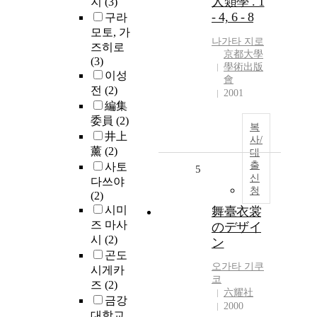
人類學 . 1
지
(3)
- 4, 6 - 8
구라
모토, 가
나가타 지로
즈히로
京都大學
(3)
學術出版
이성
會
전
(2)
2001
編集
委員
(2)
복
井上
사/
薰
(2)
대
출
사토
5
신
다쓰야
청
(2)
시미
舞臺衣裳
즈 마사
のデザイ
시
(2)
ン
곤도
오가타 기쿠
시게카
코
즈
(2)
六耀社
금강
2000
대학교