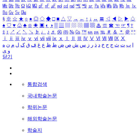
㎒
㎓
㎔
Ω
㏀
㏁
㎊
㎋
㎌
㏖
㏅
㎭
㎮
㎯
㏛
㎩
㎪
㎫
㎬
㏝
㏐
㏓
㏃
㏉
㏜
㏆
§
※
☆
★
○
●
◎
◇
◆
□
■
△
▽
→
←
↑
↓
↔
〓
◁
◀
▷
▶
♤
♠
♡
♥
♧
♣
⊙
◈
▣
◐
◑
▒
▤
▥
▨
▧
▦
▩
♨
☏
☎
☜
☞
¶
†
‡
↕
↗
↙
↖
↘
♭
♩
♪
♬
㉿
㈜
№
㏇
™
㏂
㏘
℡
＃
＆
＊
＠
ª
º
ⅰ
ⅱ
ⅲ
ⅳ
ⅴ
ⅵ
ⅶ
ⅷ
ⅸ
ⅹ
Ⅰ
Ⅱ
Ⅲ
Ⅳ
Ⅴ
Ⅵ
Ⅶ
Ⅷ
Ⅸ
Ⅹ
ا
ب
ت
ث
ج
ح
خ
د
ذ
ر
ز
س
ش
ص
ض
ط
ظ
ع
غ
ف
ق
ک
ل
م
ن
ه
و
ی
닫기
통합검색
국내학술논문
학위논문
해외학술논문
학술지