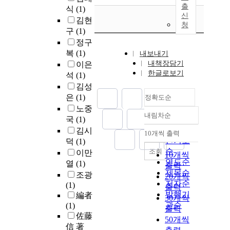
출
식
(1)
신
김현
청
구
(1)
정구
복
(1)
내보내기
내책장담기
이은
한글로보기
석
(1)
김성
은
(1)
정확도순
노중
내림차순
정확도
국
(1)
순
김시
10개씩 출력
내림차순
인기도
덕
(1)
순
조회
이만
10개씩
연도순
열
(1)
출력
제목순
조광
20개씩
저자순
(1)
출력
발행기
編者
30개씩
관순
(1)
출력
佐藤
50개씩
信 著