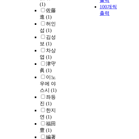
출력
(1)
100개씩
佐藤
출력
進
(1)
허인
섭
(1)
김성
보
(1)
차상
엽
(1)
津守
眞
(1)
이노
우에 야
스시
(1)
좌등
진
(1)
한지
연
(1)
福田
豊
(1)
編著