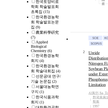
한국토양비료
학회 학술발표회
초록집
(15)
한국환경농학
회 학술발표논문
집
(9)
農業科學硏究
(7)
Applied
Biological
Chemistry
(6)
2
Ureide
한국환경농학
Distribution
회지
(4)
Nitrogen Fi
한국환경농학
Soybean Pl
회 학술대회집
(4)
under Exter
선문공대 연구/
Phosphorus
기술 논문집
(2)
Limitation
서울대농학연
구지
(1)
사동민
,
Sa
,
T
한국식품과학
한국응용
학회
회지
(1)
1997
대한환경공학