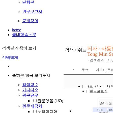
단행본
연구보고서
공개강의
home
국내학술논문
저자 : 사동
검색결과 좁혀 보기
검색키워드
Tong Min Sa
선택해제
(검색결과
169
무료
기관 내 무
좁혀본 항목 보기순서
검색량순
내보내기
내
가나다순
한글로보기
원문유무
원문있음
(169)
정확도순
원문제공처
누리미디어
내림차순