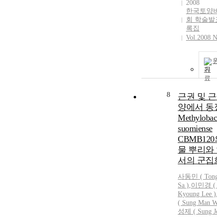
2008
한국토양
회 학술발
록집
Vol.2008 N
기
8
근권 및 
양에서 동
Methylobac
suomiense
CBMB120
물 뿌리와
서의 군집
사동민
(
Ton
Sa
)
,
이민경 
Kyoung Lee )
( Sung Man W
성제 ( Sung Je