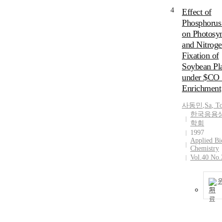
4
Effect of
Phosphorus 
on Photosyn
and Nitrog
Fixation of
Soybean Pl
under $CO
Enrichment
사동민
,
Sa
,
T
한국응용
학회
1997
Applied Bi
Chemistry
Vol.40 No.
기