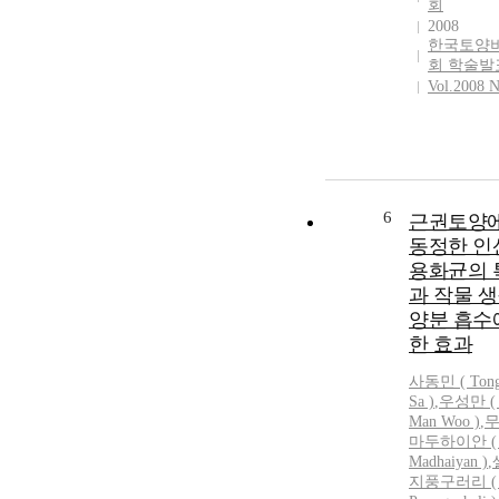
회
2008
한국토양
회 학술발
Vol.2008 N
6
근권토양
동정한 인
용화균의 
과 작물 생
양분 흡수
한 효과
사동민
(
Ton
Sa
)
,
우성만 ( 
Man Woo )
,
마두하이안 ( 
Madhaiyan )
,
지풍구러리 ( 