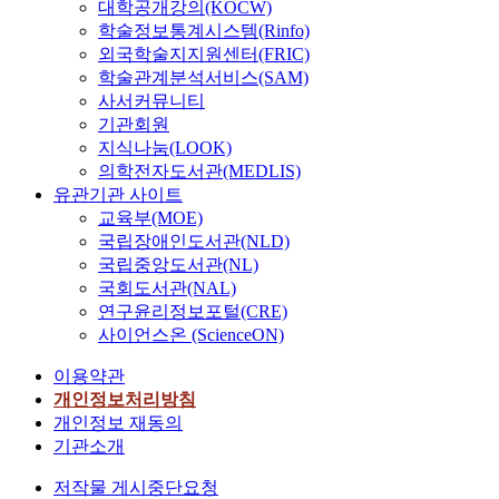
대학공개강의(KOCW)
학술정보통계시스템(Rinfo)
외국학술지지원센터(FRIC)
학술관계분석서비스(SAM)
사서커뮤니티
기관회원
지식나눔(LOOK)
의학전자도서관(MEDLIS)
유관기관 사이트
교육부(MOE)
국립장애인도서관(NLD)
국립중앙도서관(NL)
국회도서관(NAL)
연구윤리정보포털(CRE)
사이언스온 (ScienceON)
이용약관
개인정보처리방침
개인정보 재동의
기관소개
저작물 게시중단요청