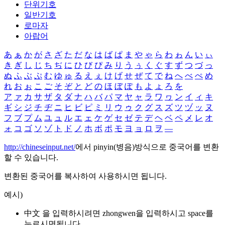
단위기호
일반기호
로마자
아랍어
あ
ぁ
か
が
さ
ざ
た
だ
な
は
ば
ぱ
ま
や
ゃ
ら
わ
ゎ
ん
い
ぃ
き
ぎ
し
じ
ち
ぢ
に
ひ
び
ぴ
み
り
う
ぅ
く
ぐ
す
ず
つ
づ
っ
ぬ
ふ
ぶ
ぷ
む
ゆ
ゅ
る
え
ぇ
け
げ
せ
ぜ
て
で
ね
へ
べ
ぺ
め
れ
お
ぉ
こ
ご
そ
ぞ
と
ど
の
ほ
ぼ
ぽ
も
よ
ょ
ろ
を
ア
ァ
カ
サ
ザ
タ
ダ
ナ
ハ
バ
パ
マ
ヤ
ャ
ラ
ワ
ヮ
ン
イ
ィ
キ
ギ
シ
ジ
チ
ヂ
ニ
ヒ
ビ
ピ
ミ
リ
ウ
ゥ
ク
グ
ス
ズ
ツ
ヅ
ッ
ヌ
フ
ブ
プ
ム
ユ
ュ
ル
エ
ェ
ケ
ゲ
セ
ゼ
テ
デ
ヘ
ベ
ペ
メ
レ
オ
ォ
コ
ゴ
ソ
ゾ
ト
ド
ノ
ホ
ボ
ポ
モ
ヨ
ョ
ロ
ヲ
―
http://chineseinput.net/
에서 pinyin(병음)방식으로 중국어를 변환
할 수 있습니다.
변환된 중국어를 복사하여 사용하시면 됩니다.
예시)
中文 을 입력하시려면
zhongwen
을 입력하시고 space를
누르시면됩니다.