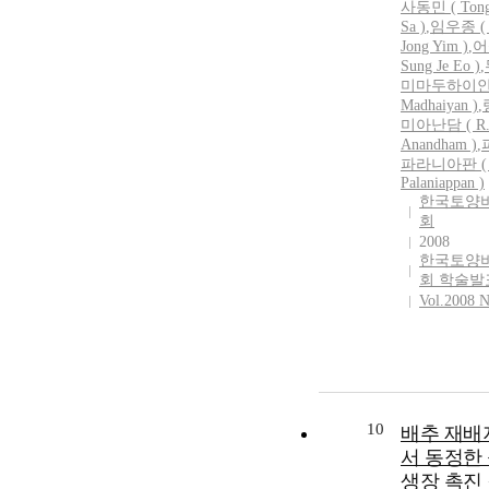
사동민
(
Ton
Sa
)
,
임우종 ( 
Jong Yim )
,
어
Sung Je Eo )
,
미마두하이안 
Madhaiyan )
,
미아난담 ( R
Anandham )
,
파라니아판 ( 
Palaniappan )
한국토양
회
2008
한국토양
회 학술발
Vol.2008 N
10
배추 재배
서 동정한
생장 촉진