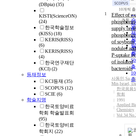
정
(DBpia)
(35)
순
10개씩 
내
인
1
Effect of ex
KISTI(ScienceON)
순
조회
phosphorus
(24)
1
연
한국학술정보
supply on t
출
제
(KISS)
(18)
phosphorus 
2
저
KERIS(RISS)
of soybean
출
(6)
발
3
nodules and
KERIS(RISS)
관
출
P-uptake s
(4)
5
of isolated
한국연구재단
출
bacteroids
(KCI)
(2)
1
등재정보
사동민
,
Sa
,
T
출
KCI등재
(35)
Min
,
Israel, D
SCOPUS
(12)
한국응용
SCIE
(6)
학회
학술지명
1991
Applied Bi
한국토양비료
Chemistry
학회 학술발표회
Vol.34 No.
(95)
한국토양비료
학회지
(22)
기