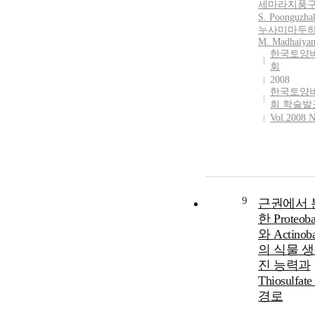
세마라지풍구
S. Poonguzhal
누사미마두하
M. Madhaiyan
한국토양
회
2008
한국토양
회 학술발
Vol.2008 N
9
근권에서 
한 Proteoba
와 Actinoba
의 식물 생
진 능력과
Thiosulfa
경로