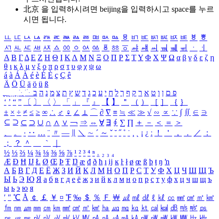
北京 을 입력하시려면
beijing
을 입력하시고 space를 누르
시면 됩니다.
ㅥ
ㅦ
ㅧ
ㅨ
ㅩ
ㅪ
ㅫ
ㅬ
ㅭ
ㅮ
ㅯ
ㅰ
ㅱ
ㅲ
ㅳ
ㅴ
ㅵ
ㅶ
ㅷ
ㅸ
ㅹ
ㅺ
ㅻ
ㅼ
ㅽ
ㅾ
ㅿ
ㆀ
ㆁ
ㆂ
ㆃ
ㆄ
ㆅ
ㆆ
ㆇ
ㆈ
ㆉ
ㆊ
ㆋ
ㆌ
ㆍ
ㆎ
Α
Β
Γ
Δ
Ε
Ζ
Η
Θ
Ι
Κ
Λ
Μ
Ν
Ξ
Ο
Π
Ρ
Σ
Τ
Υ
Φ
Χ
Ψ
Ω
α
β
γ
δ
ε
ζ
η
θ
ι
κ
λ
μ
ν
ξ
ο
π
ρ
σ
τ
υ
φ
χ
ψ
ω
á
à
Á
À
é
è
É
È
ç
Ç
ê
Ä
Ö
Ü
ä
ö
ü
ß
ְ
ֳ
ֲ
ֱ
ָ
ַ
ֵ
ֶ
ִ
ֹ
ּ
ֻ
ׂ
ׁ
ּ
ב
ה
נ
מ
צ
ת
ץ
ש
ד
ג
כ
ע
י
ח
ל
ך
ף
ק
ר
א
ט
ו
ן
ם
פ
‘
’
“
”
〔
〕
〈
〉
「
」
『
』
【
】
＂
（
）
［
］
｛
｝
±
×
÷
≠
≤
≥
∞
∴
♂
♀
∠
⊥
⌒
∂
∇
≡
≒
≪
≫
√
∽
∝
∵
∫
∬
∈
∋
⊆
⊇
⊂
⊃
∪
∩
∧
∨
￢
⇒
⇔
∀
∃
∮
∑
∏
＋
－
＜
＝
＞
、
。
·
‥
…
¨
〃
―
∥
＼
∼
´
～
ˇ
˘
˝
˚
˙
¸
˛
¡
¿
ː
！
＇
，
．
／
：
；
？
＾
＿
｀
｜
½
⅓
⅔
¼
¾
⅛
⅜
⅝
⅞
¹
²
³
⁴
ⁿ
₁
₂
₃
₄
Æ
Ð
Ħ
Ĳ
Ł
Ø
Œ
Þ
Ŧ
Ŋ
æ
đ
ð
ħ
ı
ĳ
ĸ
ŀ
ł
ø
œ
ß
þ
ŧ
ŋ
ŉ
А
Б
В
Г
Д
Е
Ё
Ж
З
И
Й
К
Л
М
Н
О
П
Р
С
Т
У
Ф
Х
Ц
Ч
Ш
Щ
Ъ
Ы
Ь
Э
Ю
Я
а
б
в
г
д
е
ё
ж
з
и
й
к
л
м
н
о
п
р
с
т
у
ф
х
ц
ч
ш
щ
ъ
ы
ь
э
ю
я
′
″
℃
Å
￠
￡
￥
¤
℉
‰
＄
％
Ｆ
￦
㎕
㎖
㎗
ℓ
㎘
㏄
㎣
㎤
㎥
㎦
㎙
㎚
㎛
㎜
㎝
㎞
㎟
㎠
㎡
㎢
㏊
㎍
㎎
㎏
㏏
㎈
㎉
㏈
㎧
㎨
㎰
㎱
㎲
㎳
㎴
㎵
㎶
㎷
㎸
㎹
㎀
㎁
㎂
㎃
㎄
㎺
㎻
㎽
㎾
㎿
㎐
㎑