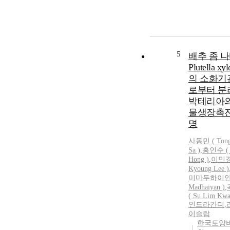
5
배추 좀 
Plutella xyl
의 소화기
로부터 분
박테리아의
물생장촉진
명
사동민
(
Ton
Sa
)
,
홍인수 ( 
Hong )
,
이민경
Kyoung Lee )
미마두하이안 
Madhaiyan )
,
( Su Lim Kwa
인드라간디
,
이슬람
한국토양