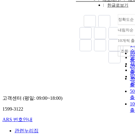
한글로보기
정확도순
내림차순
정
순
10개씩 
내
인
순
조회
1
연
출
제
2
저
출
발
3
관
출
5
출
고객센터 (평일: 09:00~18:00)
1
1599-3122
출
ARS 번호안내
관련누리집