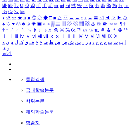
㎒
㎓
㎔
Ω
㏀
㏁
㎊
㎋
㎌
㏖
㏅
㎭
㎮
㎯
㏛
㎩
㎪
㎫
㎬
㏝
㏐
㏓
㏃
㏉
㏜
㏆
§
※
☆
★
○
●
◎
◇
◆
□
■
△
▽
→
←
↑
↓
↔
〓
◁
◀
▷
▶
♤
♠
♡
♥
♧
♣
⊙
◈
▣
◐
◑
▒
▤
▥
▨
▧
▦
▩
♨
☏
☎
☜
☞
¶
†
‡
↕
↗
↙
↖
↘
♭
♩
♪
♬
㉿
㈜
№
㏇
™
㏂
㏘
℡
＃
＆
＊
＠
ª
º
ⅰ
ⅱ
ⅲ
ⅳ
ⅴ
ⅵ
ⅶ
ⅷ
ⅸ
ⅹ
Ⅰ
Ⅱ
Ⅲ
Ⅳ
Ⅴ
Ⅵ
Ⅶ
Ⅷ
Ⅸ
Ⅹ
ا
ب
ت
ث
ج
ح
خ
د
ذ
ر
ز
س
ش
ص
ض
ط
ظ
ع
غ
ف
ق
ک
ل
م
ن
ه
و
ی
닫기
통합검색
국내학술논문
학위논문
해외학술논문
학술지