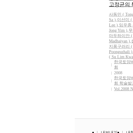
고정균의 
사동민
(
Ton
Sa
)
,
이선미 ( 
Lee )
,
임우종 (
Jong Yim )
,
무
마두하이안 ( 
Madhaiyan )
,
지풍구러리 ( 
Poonguzhali )
( Su Lim Kwa
한국토양
회
2008
한국토양
회 학술발
Vol.2008 N
내보내기
내