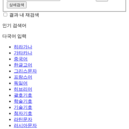
상세검색
결과 내 재검색
인기 검색어
다국어 입력
히라가나
가타카나
중국어
한글고어
그리스문자
프랑스어
독일어
히브리어
괄호기호
학술기호
기술기호
첨자기호
라틴문자
러시아문자