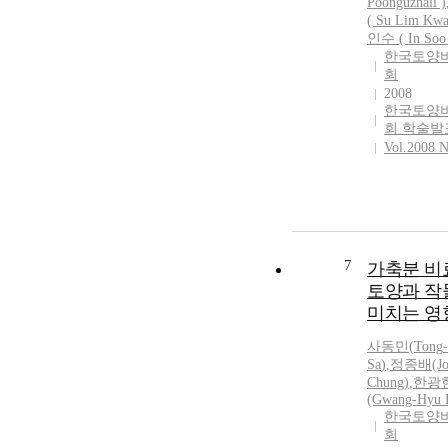
Poonguzhali )
( Su Lim Kwa
인수 ( In Soo
한국토양
회
2008
한국토양
회 학술발
Vol.2008 N
7
가축분 비
토양과 작
미치는 영
사동민
(
Tong
-
Sa
)
,
정종배(Jon
Chung)
,
한광
(Gwang-Hyu 
한국토양
회