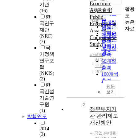
정확도
Economic
기관
순
활용
10개씩 출력
Aspects of
(16)
내림차순
인기도
도
Public
한
순
조회
높은
10개씩
국연구
Enterprise in
연도순
자료
출력
재단
Asia : A
제목순
20개씩
(NRF)
Comparative
저자순
(7)
출력
Study
발행기
국
30개씩
관순
가정책
출력
사공일
연구포
한국개발연
50개씩
구원
털
출력
1979
(NKIS)
100개씩
(2)
출력
한
원문
국건설
보기
기술연
구원
2
정부투자기
(1)
관 관리제도
발행연도
개선방안
2014
사공일
,
송대희
(3)