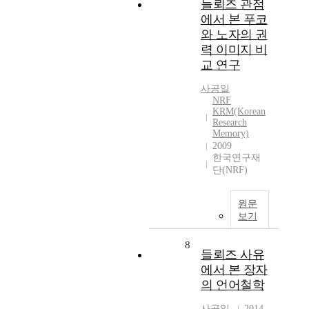
들뢰즈 관점
에서 본 푸코
와 노자의 권
력 이미지 비
교 연구
사공일
NRF
KRM(Korean
Research
Memory)
2009
한국연구재
단(NRF)
원문
보기
8
들뢰즈 사유
에서 본 장자
의 언어철학
사공일
2014