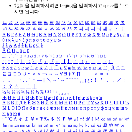
北京 을 입력하시려면
beijing
을 입력하시고 space를 누르
시면 됩니다.
ㅥ
ㅦ
ㅧ
ㅨ
ㅩ
ㅪ
ㅫ
ㅬ
ㅭ
ㅮ
ㅯ
ㅰ
ㅱ
ㅲ
ㅳ
ㅴ
ㅵ
ㅶ
ㅷ
ㅸ
ㅹ
ㅺ
ㅻ
ㅼ
ㅽ
ㅾ
ㅿ
ㆀ
ㆁ
ㆂ
ㆃ
ㆄ
ㆅ
ㆆ
ㆇ
ㆈ
ㆉ
ㆊ
ㆋ
ㆌ
ㆍ
ㆎ
Α
Β
Γ
Δ
Ε
Ζ
Η
Θ
Ι
Κ
Λ
Μ
Ν
Ξ
Ο
Π
Ρ
Σ
Τ
Υ
Φ
Χ
Ψ
Ω
α
β
γ
δ
ε
ζ
η
θ
ι
κ
λ
μ
ν
ξ
ο
π
ρ
σ
τ
υ
φ
χ
ψ
ω
á
à
Á
À
é
è
É
È
ç
Ç
ê
Ä
Ö
Ü
ä
ö
ü
ß
ְ
ֳ
ֲ
ֱ
ָ
ַ
ֵ
ֶ
ִ
ֹ
ּ
ֻ
ׂ
ׁ
ּ
ב
ה
נ
מ
צ
ת
ץ
ש
ד
ג
כ
ע
י
ח
ל
ך
ף
ק
ר
א
ט
ו
ן
ם
פ
‘
’
“
”
〔
〕
〈
〉
「
」
『
』
【
】
＂
（
）
［
］
｛
｝
±
×
÷
≠
≤
≥
∞
∴
♂
♀
∠
⊥
⌒
∂
∇
≡
≒
≪
≫
√
∽
∝
∵
∫
∬
∈
∋
⊆
⊇
⊂
⊃
∪
∩
∧
∨
￢
⇒
⇔
∀
∃
∮
∑
∏
＋
－
＜
＝
＞
、
。
·
‥
…
¨
〃
―
∥
＼
∼
´
～
ˇ
˘
˝
˚
˙
¸
˛
¡
¿
ː
！
＇
，
．
／
：
；
？
＾
＿
｀
｜
½
⅓
⅔
¼
¾
⅛
⅜
⅝
⅞
¹
²
³
⁴
ⁿ
₁
₂
₃
₄
Æ
Ð
Ħ
Ĳ
Ł
Ø
Œ
Þ
Ŧ
Ŋ
æ
đ
ð
ħ
ı
ĳ
ĸ
ŀ
ł
ø
œ
ß
þ
ŧ
ŋ
ŉ
А
Б
В
Г
Д
Е
Ё
Ж
З
И
Й
К
Л
М
Н
О
П
Р
С
Т
У
Ф
Х
Ц
Ч
Ш
Щ
Ъ
Ы
Ь
Э
Ю
Я
а
б
в
г
д
е
ё
ж
з
и
й
к
л
м
н
о
п
р
с
т
у
ф
х
ц
ч
ш
щ
ъ
ы
ь
э
ю
я
′
″
℃
Å
￠
￡
￥
¤
℉
‰
＄
％
Ｆ
￦
㎕
㎖
㎗
ℓ
㎘
㏄
㎣
㎤
㎥
㎦
㎙
㎚
㎛
㎜
㎝
㎞
㎟
㎠
㎡
㎢
㏊
㎍
㎎
㎏
㏏
㎈
㎉
㏈
㎧
㎨
㎰
㎱
㎲
㎳
㎴
㎵
㎶
㎷
㎸
㎹
㎀
㎁
㎂
㎃
㎄
㎺
㎻
㎽
㎾
㎿
㎐
㎑