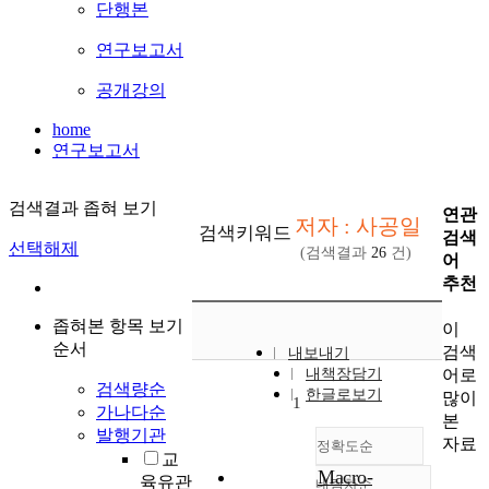
단행본
연구보고서
공개강의
home
연구보고서
검색결과 좁혀 보기
연관
저자 : 사공일
검색키워드
검색
선택해제
(검색결과
26
건)
어
추천
좁혀본 항목 보기
이
순서
검색
내보내기
어로
내책장담기
검색량순
한글로보기
많이
1
가나다순
본
발행기관
자료
정확도순
교
Macro-
육유관
내림차순