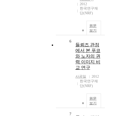
2012
한국연구재
단(NRF)
원문
보기
6
들뢰즈 관점
에서 본 푸코
와 노자의 권
력 이미지 비
교 연구
사공일
2012
한국연구재
단(NRF)
원문
보기
7