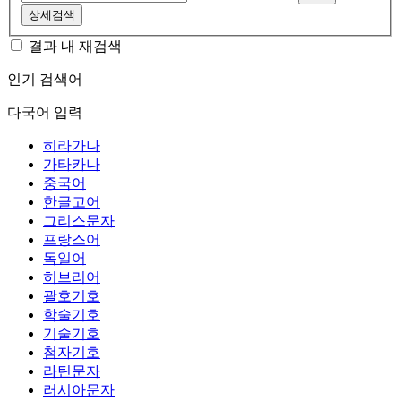
상세검색
결과 내 재검색
인기 검색어
다국어 입력
히라가나
가타카나
중국어
한글고어
그리스문자
프랑스어
독일어
히브리어
괄호기호
학술기호
기술기호
첨자기호
라틴문자
러시아문자