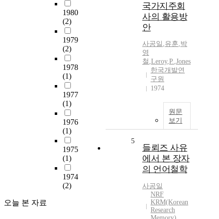
국가지주회
1980
사의 활용방
(2)
안
1979
사공일
,
유훈
,
박
(2)
영
철
,
Leroy
,
P.
,
Jones
1978
한국개발연
(1)
구원
1974
1977
(1)
원문
보기
1976
(1)
5
들뢰즈 사유
1975
에서 본 장자
(1)
의 언어철학
1974
(2)
사공일
NRF
오늘 본 자료
KRM(Korean
Research
Memory)