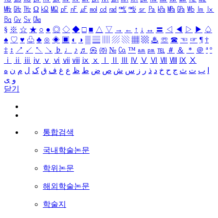
㎒
㎓
㎔
Ω
㏀
㏁
㎊
㎋
㎌
㏖
㏅
㎭
㎮
㎯
㏛
㎩
㎪
㎫
㎬
㏝
㏐
㏓
㏃
㏉
㏜
㏆
§
※
☆
★
○
●
◎
◇
◆
□
■
△
▽
→
←
↑
↓
↔
〓
◁
◀
▷
▶
♤
♠
♡
♥
♧
♣
⊙
◈
▣
◐
◑
▒
▤
▥
▨
▧
▦
▩
♨
☏
☎
☜
☞
¶
†
‡
↕
↗
↙
↖
↘
♭
♩
♪
♬
㉿
㈜
№
㏇
™
㏂
㏘
℡
＃
＆
＊
＠
ª
º
ⅰ
ⅱ
ⅲ
ⅳ
ⅴ
ⅵ
ⅶ
ⅷ
ⅸ
ⅹ
Ⅰ
Ⅱ
Ⅲ
Ⅳ
Ⅴ
Ⅵ
Ⅶ
Ⅷ
Ⅸ
Ⅹ
ا
ب
ت
ث
ج
ح
خ
د
ذ
ر
ز
س
ش
ص
ض
ط
ظ
ع
غ
ف
ق
ک
ل
م
ن
ه
و
ی
닫기
통합검색
국내학술논문
학위논문
해외학술논문
학술지