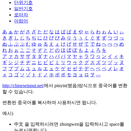
단위기호
일반기호
로마자
아랍어
あ
ぁ
か
が
さ
ざ
た
だ
な
は
ば
ぱ
ま
や
ゃ
ら
わ
ゎ
ん
い
ぃ
き
ぎ
し
じ
ち
ぢ
に
ひ
び
ぴ
み
り
う
ぅ
く
ぐ
す
ず
つ
づ
っ
ぬ
ふ
ぶ
ぷ
む
ゆ
ゅ
る
え
ぇ
け
げ
せ
ぜ
て
で
ね
へ
べ
ぺ
め
れ
お
ぉ
こ
ご
そ
ぞ
と
ど
の
ほ
ぼ
ぽ
も
よ
ょ
ろ
を
ア
ァ
カ
サ
ザ
タ
ダ
ナ
ハ
バ
パ
マ
ヤ
ャ
ラ
ワ
ヮ
ン
イ
ィ
キ
ギ
シ
ジ
チ
ヂ
ニ
ヒ
ビ
ピ
ミ
リ
ウ
ゥ
ク
グ
ス
ズ
ツ
ヅ
ッ
ヌ
フ
ブ
プ
ム
ユ
ュ
ル
エ
ェ
ケ
ゲ
セ
ゼ
テ
デ
ヘ
ベ
ペ
メ
レ
オ
ォ
コ
ゴ
ソ
ゾ
ト
ド
ノ
ホ
ボ
ポ
モ
ヨ
ョ
ロ
ヲ
―
http://chineseinput.net/
에서 pinyin(병음)방식으로 중국어를 변환
할 수 있습니다.
변환된 중국어를 복사하여 사용하시면 됩니다.
예시)
中文 을 입력하시려면
zhongwen
을 입력하시고 space를
누르시면됩니다.