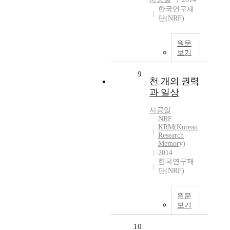
한국연구재
단(NRF)
원문
보기
9
천 개의 권력
과 일상
사공일
NRF
KRM(Korean
Research
Memory)
2014
한국연구재
단(NRF)
원문
보기
10