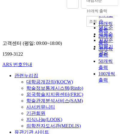
내림차순
정확도
순
10개씩 출력
내림차순
인기도
순
조회
10개씩
연도순
출력
제목순
20개씩
저자순
출력
고객센터 (평일: 09:00~18:00)
발행기
30개씩
관순
1599-3122
출력
50개씩
ARS 번호안내
출력
100개씩
관련누리집
출력
대학공개강의(KOCW)
학술정보통계시스템(Rinfo)
외국학술지지원센터(FRIC)
학술관계분석서비스(SAM)
사서커뮤니티
기관회원
지식나눔(LOOK)
의학전자도서관(MEDLIS)
유관기관 사이트