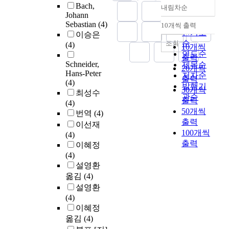
Bach,
내림차순
정확도
Johann
순
Sebastian
(4)
10개씩 출력
내림차순
인기도
이승은
순
조회
(4)
10개씩
연도순
출력
Schneider,
제목순
20개씩
Hans-Peter
저자순
출력
(4)
발행기
30개씩
최성수
관순
출력
(4)
50개씩
번역
(4)
출력
이선재
100개씩
(4)
출력
이혜정
(4)
설영환
옮김
(4)
설영환
(4)
이혜정
옮김
(4)