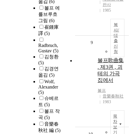
옮김
(6)
판사
볼프 에
1985
를브루흐
그림
(6)
복
崔鍾庫
사/
譯
(5)
대
출
9
Radbruch,
신
Gustav
(5)
청
김청환
볼프歌曲集
(5)
. 제3권 , 괴
김경연
테의 가곡
옮김
(5)
집에서
Wolf,
Alexander
볼프
(5)
音樂春秋社
슈베르
1983
트
(5)
볼프 작
목
곡
(5)
차
音樂春
보
秋社 編
(5)
기