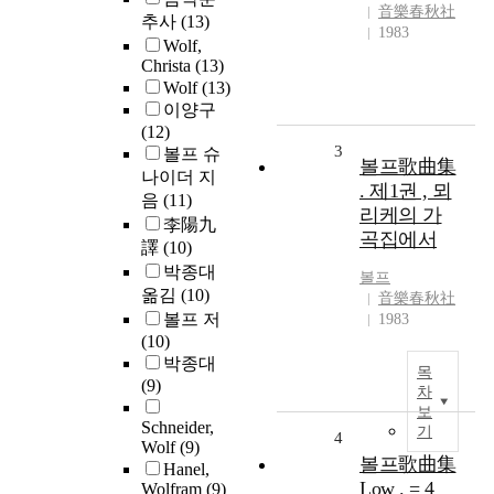
音樂春秋社
추사
(13)
1983
Wolf,
Christa
(13)
Wolf
(13)
이양구
(12)
3
볼프 슈
볼프歌曲集
나이더 지
. 제1권 , 뫼
음
(11)
리케의 가
李陽九
곡집에서
譯
(10)
박종대
볼프
옮김
(10)
音樂春秋社
볼프 저
1983
(10)
박종대
목
(9)
차
보
Schneider,
기
4
Wolf
(9)
볼프歌曲集
Hanel,
Low . = 4
Wolfram
(9)