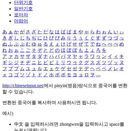
단위기호
일반기호
로마자
아랍어
あ
ぁ
か
が
さ
ざ
た
だ
な
は
ば
ぱ
ま
や
ゃ
ら
わ
ゎ
ん
い
ぃ
き
ぎ
し
じ
ち
ぢ
に
ひ
び
ぴ
み
り
う
ぅ
く
ぐ
す
ず
つ
づ
っ
ぬ
ふ
ぶ
ぷ
む
ゆ
ゅ
る
え
ぇ
け
げ
せ
ぜ
て
で
ね
へ
べ
ぺ
め
れ
お
ぉ
こ
ご
そ
ぞ
と
ど
の
ほ
ぼ
ぽ
も
よ
ょ
ろ
を
ア
ァ
カ
サ
ザ
タ
ダ
ナ
ハ
バ
パ
マ
ヤ
ャ
ラ
ワ
ヮ
ン
イ
ィ
キ
ギ
シ
ジ
チ
ヂ
ニ
ヒ
ビ
ピ
ミ
リ
ウ
ゥ
ク
グ
ス
ズ
ツ
ヅ
ッ
ヌ
フ
ブ
プ
ム
ユ
ュ
ル
エ
ェ
ケ
ゲ
セ
ゼ
テ
デ
ヘ
ベ
ペ
メ
レ
オ
ォ
コ
ゴ
ソ
ゾ
ト
ド
ノ
ホ
ボ
ポ
モ
ヨ
ョ
ロ
ヲ
―
http://chineseinput.net/
에서 pinyin(병음)방식으로 중국어를 변환
할 수 있습니다.
변환된 중국어를 복사하여 사용하시면 됩니다.
예시)
中文 을 입력하시려면
zhongwen
을 입력하시고 space를
누르시면됩니다.