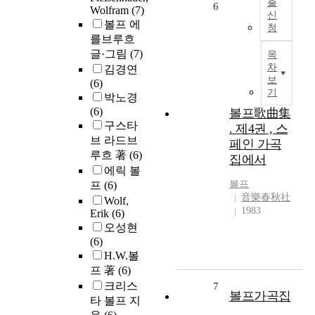
출
6
Wolfram
(7)
신
볼프 에
청
를브루흐
글·그림
(7)
목
차
김경연
보
(6)
기
박노경
(6)
볼프歌曲集
구스타
. 제4권 , 스
브 라드브
페인 가곡
루흐 著
(6)
집에서
에릭 볼
볼프
프
(6)
音樂春秋社
Wolf,
1983
Erik
(6)
오성현
(6)
H.W.볼
프 著
(6)
크리스
7
볼프가곡집
타 볼프 지