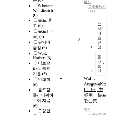
음
(6)
볼프
Schnurre,
音樂春秋社
Wolfdietrich
1983
(6)
볼프, 휴
복
고
(6)
사/
볼프 [작
대
곡]
(6)
출
8
유영미
신
청
옮김
(6)
Wolf,
목
Norbert
(6)
차
미로슬
보
라브 볼프
기
지음
(6)
Wolf :
안희철
Ausgewahlte
(6)
Lieder , 中
볼프람
聲用 = 볼프
플라이쉬하
우어 지음
歌曲集
(6)
볼프
오성현
세광음악출