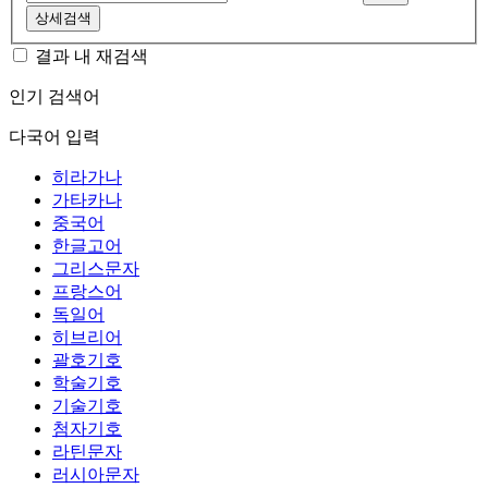
상세검색
결과 내 재검색
인기 검색어
다국어 입력
히라가나
가타카나
중국어
한글고어
그리스문자
프랑스어
독일어
히브리어
괄호기호
학술기호
기술기호
첨자기호
라틴문자
러시아문자