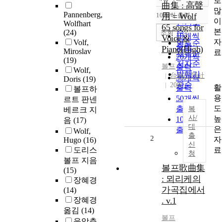
로
정확도
曲集 : 高聲
많
순
Pannenberg,
10개씩 출력
用 = Wolf
내림차순
이
인기도
Wolfhart
65 songs for
본
(24)
순
조회
10개씩
Voice &
자
Volf,
연도순
출력
Piano(High)
Miroslav
료
제목순
20개씩
(19)
저자순
볼프
출력
Wolf,
발행기
台林出版社
30개씩
Doris
(19)
관순
2000
활
출력
볼프하
용
50개씩
르트 판넨
도
출력
복
베르크 지
사/
높
100개씩
음
(17)
대
은
출력
Wolf,
출
2
자
Hugo
(16)
신
료
도리스
청
볼프 지음
볼프歌曲集
(15)
: 뫼리케의
장혜경
가곡집에서
(14)
장혜경
. v.1
옮김
(14)
볼프
음악춘