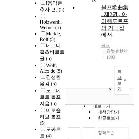
10
[음악춘
볼프歌曲集
추사 편]
(5)
. 제2권 , 아
이헨도르프
Holzwarth,
Werner
(5)
의 가곡집
Merkle,
에서
Rolf
(5)
베르너
볼프
音樂春秋社
홀츠바르트
1983
글
(5)
Wolf,
Alex de
(5)
목
김청환
차
옮김
(5)
보
기
노르베
르트 볼프
지음
(5)
내보내기
미로슬
내책장담기
라브 볼프
한글로보기
(5)
모짜르
정확도순
트
(4)