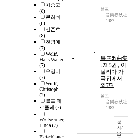
최종고
볼프
(8)
音樂春秋社
문희석
1983
(8)
신준호
(8)
전영애
(7)
Wolff,
5
볼프歌曲集
Hans Walter
. 제5권 , 이
(7)
유영미
탈리아 가
(7)
곡집에서
Wolff,
외7편
Christoph
(7)
볼프
롤프 메
音樂春秋社
르클레
(7)
1983
Wolfsgruber,
복
Linda
(7)
사/
대
Fleischhauer,