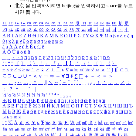
北京 을 입력하시려면
beijing
을 입력하시고 space를 누르
시면 됩니다.
ㅥ
ㅦ
ㅧ
ㅨ
ㅩ
ㅪ
ㅫ
ㅬ
ㅭ
ㅮ
ㅯ
ㅰ
ㅱ
ㅲ
ㅳ
ㅴ
ㅵ
ㅶ
ㅷ
ㅸ
ㅹ
ㅺ
ㅻ
ㅼ
ㅽ
ㅾ
ㅿ
ㆀ
ㆁ
ㆂ
ㆃ
ㆄ
ㆅ
ㆆ
ㆇ
ㆈ
ㆉ
ㆊ
ㆋ
ㆌ
ㆍ
ㆎ
Α
Β
Γ
Δ
Ε
Ζ
Η
Θ
Ι
Κ
Λ
Μ
Ν
Ξ
Ο
Π
Ρ
Σ
Τ
Υ
Φ
Χ
Ψ
Ω
α
β
γ
δ
ε
ζ
η
θ
ι
κ
λ
μ
ν
ξ
ο
π
ρ
σ
τ
υ
φ
χ
ψ
ω
á
à
Á
À
é
è
É
È
ç
Ç
ê
Ä
Ö
Ü
ä
ö
ü
ß
ְ
ֳ
ֲ
ֱ
ָ
ַ
ֵ
ֶ
ִ
ֹ
ּ
ֻ
ׂ
ׁ
ּ
ב
ה
נ
מ
צ
ת
ץ
ש
ד
ג
כ
ע
י
ח
ל
ך
ף
ק
ר
א
ט
ו
ן
ם
פ
‘
’
“
”
〔
〕
〈
〉
「
」
『
』
【
】
＂
（
）
［
］
｛
｝
±
×
÷
≠
≤
≥
∞
∴
♂
♀
∠
⊥
⌒
∂
∇
≡
≒
≪
≫
√
∽
∝
∵
∫
∬
∈
∋
⊆
⊇
⊂
⊃
∪
∩
∧
∨
￢
⇒
⇔
∀
∃
∮
∑
∏
＋
－
＜
＝
＞
、
。
·
‥
…
¨
〃
―
∥
＼
∼
´
～
ˇ
˘
˝
˚
˙
¸
˛
¡
¿
ː
！
＇
，
．
／
：
；
？
＾
＿
｀
｜
½
⅓
⅔
¼
¾
⅛
⅜
⅝
⅞
¹
²
³
⁴
ⁿ
₁
₂
₃
₄
Æ
Ð
Ħ
Ĳ
Ł
Ø
Œ
Þ
Ŧ
Ŋ
æ
đ
ð
ħ
ı
ĳ
ĸ
ŀ
ł
ø
œ
ß
þ
ŧ
ŋ
ŉ
А
Б
В
Г
Д
Е
Ё
Ж
З
И
Й
К
Л
М
Н
О
П
Р
С
Т
У
Ф
Х
Ц
Ч
Ш
Щ
Ъ
Ы
Ь
Э
Ю
Я
а
б
в
г
д
е
ё
ж
з
и
й
к
л
м
н
о
п
р
с
т
у
ф
х
ц
ч
ш
щ
ъ
ы
ь
э
ю
я
′
″
℃
Å
￠
￡
￥
¤
℉
‰
＄
％
Ｆ
￦
㎕
㎖
㎗
ℓ
㎘
㏄
㎣
㎤
㎥
㎦
㎙
㎚
㎛
㎜
㎝
㎞
㎟
㎠
㎡
㎢
㏊
㎍
㎎
㎏
㏏
㎈
㎉
㏈
㎧
㎨
㎰
㎱
㎲
㎳
㎴
㎵
㎶
㎷
㎸
㎹
㎀
㎁
㎂
㎃
㎄
㎺
㎻
㎽
㎾
㎿
㎐
㎑