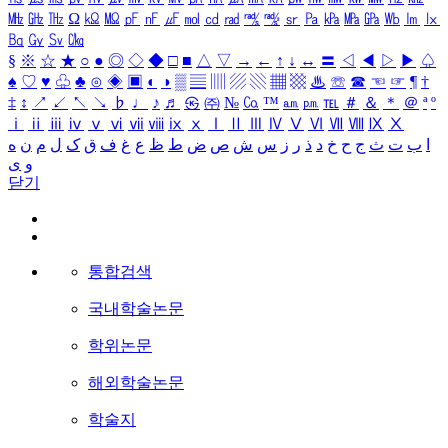
㎒
㎓
㎔
Ω
㏀
㏁
㎊
㎋
㎌
㏖
㏅
㎭
㎮
㎯
㏛
㎩
㎪
㎫
㎬
㏝
㏐
㏓
㏃
㏉
㏜
㏆
§
※
☆
★
○
●
◎
◇
◆
□
■
△
▽
→
←
↑
↓
↔
〓
◁
◀
▷
▶
♤
♠
♡
♥
♧
♣
⊙
◈
▣
◐
◑
▒
▤
▥
▨
▧
▦
▩
♨
☏
☎
☜
☞
¶
†
‡
↕
↗
↙
↖
↘
♭
♩
♪
♬
㉿
㈜
№
㏇
™
㏂
㏘
℡
＃
＆
＊
＠
ª
º
ⅰ
ⅱ
ⅲ
ⅳ
ⅴ
ⅵ
ⅶ
ⅷ
ⅸ
ⅹ
Ⅰ
Ⅱ
Ⅲ
Ⅳ
Ⅴ
Ⅵ
Ⅶ
Ⅷ
Ⅸ
Ⅹ
ا
ب
ت
ث
ج
ح
خ
د
ذ
ر
ز
س
ش
ص
ض
ط
ظ
ع
غ
ف
ق
ک
ل
م
ن
ه
و
ی
닫기
통합검색
국내학술논문
학위논문
해외학술논문
학술지