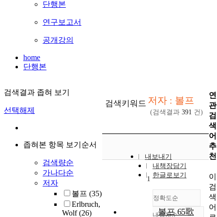
단행본
연구보고서
공개강의
home
단행본
검색결과 좁혀 보기
연
저자 : 볼프
검색키워드
관
선택해제
(검색결과
391
건)
검
색
어
좁혀본 항목 보기순서
추
천
내보내기
검색량순
내책장담기
가나다순
한글로보기
이
1
저자
검
볼프
(35)
색
정확도순
Erlbruch,
어
볼프 65歌
Wolf
(26)
내림차순