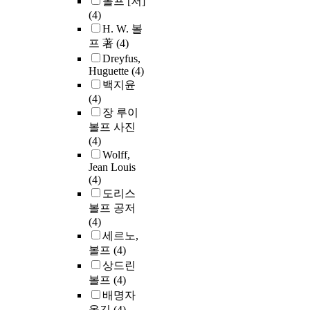
볼프 [저]
(4)
H. W. 볼
프 著
(4)
Dreyfus,
Huguette
(4)
백지윤
(4)
장 루이
볼프 사진
(4)
Wolff,
Jean Louis
(4)
도리스
볼프 공저
(4)
세르노,
볼프
(4)
상드린
볼프
(4)
배명자
옮김
(4)