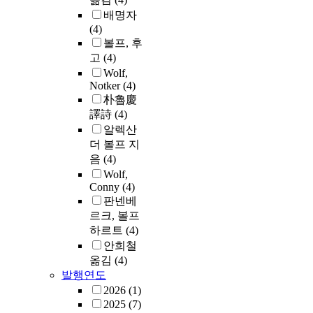
배명자
(4)
볼프, 후
고
(4)
Wolf,
Notker
(4)
朴魯慶
譯詩
(4)
알렉산
더 볼프 지
음
(4)
Wolf,
Conny
(4)
판넨베
르크, 볼프
하르트
(4)
안희철
옮김
(4)
발행연도
2026
(1)
2025
(7)