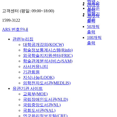
제목순
20개씩
저자순
출력
고객센터 (평일: 09:00~18:00)
발행기
30개씩
관순
1599-3122
출력
50개씩
ARS 번호안내
출력
100개씩
관련누리집
출력
대학공개강의(KOCW)
학술정보통계시스템(Rinfo)
외국학술지지원센터(FRIC)
학술관계분석서비스(SAM)
사서커뮤니티
기관회원
지식나눔(LOOK)
의학전자도서관(MEDLIS)
유관기관 사이트
교육부(MOE)
국립장애인도서관(NLD)
국립중앙도서관(NL)
국회도서관(NAL)
연구윤리정보포털(CRE)