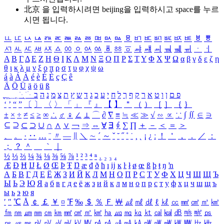
北京 을 입력하시려면
beijing
을 입력하시고 space를 누르
시면 됩니다.
ㅥ
ㅦ
ㅧ
ㅨ
ㅩ
ㅪ
ㅫ
ㅬ
ㅭ
ㅮ
ㅯ
ㅰ
ㅱ
ㅲ
ㅳ
ㅴ
ㅵ
ㅶ
ㅷ
ㅸ
ㅹ
ㅺ
ㅻ
ㅼ
ㅽ
ㅾ
ㅿ
ㆀ
ㆁ
ㆂ
ㆃ
ㆄ
ㆅ
ㆆ
ㆇ
ㆈ
ㆉ
ㆊ
ㆋ
ㆌ
ㆍ
ㆎ
Α
Β
Γ
Δ
Ε
Ζ
Η
Θ
Ι
Κ
Λ
Μ
Ν
Ξ
Ο
Π
Ρ
Σ
Τ
Υ
Φ
Χ
Ψ
Ω
α
β
γ
δ
ε
ζ
η
θ
ι
κ
λ
μ
ν
ξ
ο
π
ρ
σ
τ
υ
φ
χ
ψ
ω
á
à
Á
À
é
è
É
È
ç
Ç
ê
Ä
Ö
Ü
ä
ö
ü
ß
ְ
ֳ
ֲ
ֱ
ָ
ַ
ֵ
ֶ
ִ
ֹ
ּ
ֻ
ׂ
ׁ
ּ
ב
ה
נ
מ
צ
ת
ץ
ש
ד
ג
כ
ע
י
ח
ל
ך
ף
ק
ר
א
ט
ו
ן
ם
פ
‘
’
“
”
〔
〕
〈
〉
「
」
『
』
【
】
＂
（
）
［
］
｛
｝
±
×
÷
≠
≤
≥
∞
∴
♂
♀
∠
⊥
⌒
∂
∇
≡
≒
≪
≫
√
∽
∝
∵
∫
∬
∈
∋
⊆
⊇
⊂
⊃
∪
∩
∧
∨
￢
⇒
⇔
∀
∃
∮
∑
∏
＋
－
＜
＝
＞
、
。
·
‥
…
¨
〃
―
∥
＼
∼
´
～
ˇ
˘
˝
˚
˙
¸
˛
¡
¿
ː
！
＇
，
．
／
：
；
？
＾
＿
｀
｜
½
⅓
⅔
¼
¾
⅛
⅜
⅝
⅞
¹
²
³
⁴
ⁿ
₁
₂
₃
₄
Æ
Ð
Ħ
Ĳ
Ł
Ø
Œ
Þ
Ŧ
Ŋ
æ
đ
ð
ħ
ı
ĳ
ĸ
ŀ
ł
ø
œ
ß
þ
ŧ
ŋ
ŉ
А
Б
В
Г
Д
Е
Ё
Ж
З
И
Й
К
Л
М
Н
О
П
Р
С
Т
У
Ф
Х
Ц
Ч
Ш
Щ
Ъ
Ы
Ь
Э
Ю
Я
а
б
в
г
д
е
ё
ж
з
и
й
к
л
м
н
о
п
р
с
т
у
ф
х
ц
ч
ш
щ
ъ
ы
ь
э
ю
я
′
″
℃
Å
￠
￡
￥
¤
℉
‰
＄
％
Ｆ
￦
㎕
㎖
㎗
ℓ
㎘
㏄
㎣
㎤
㎥
㎦
㎙
㎚
㎛
㎜
㎝
㎞
㎟
㎠
㎡
㎢
㏊
㎍
㎎
㎏
㏏
㎈
㎉
㏈
㎧
㎨
㎰
㎱
㎲
㎳
㎴
㎵
㎶
㎷
㎸
㎹
㎀
㎁
㎂
㎃
㎄
㎺
㎻
㎽
㎾
㎿
㎐
㎑