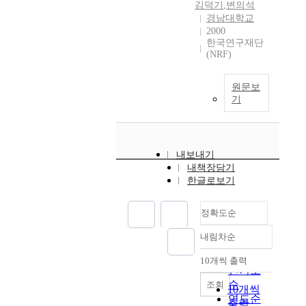
김덕기
,
변의석
경남대학교
2000
한국연구재단
(NRF)
원문보
기
내보내기
내책장담기
한글로보기
정확도순
내림차순
정확도
순
10개씩 출력
내림차순
인기도
순
조회
10개씩
연도순
출력