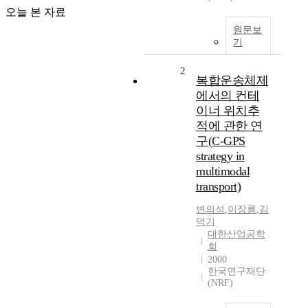
오늘 본 자료
원문보
기
2
복합운송체제
에서의 컨테
이너 위치추
적에 관한 연
구(C-GPS
strategy in
multimodal
transport)
변의석
,
이장룡
,
김
덕기
대한산업공학
회
2000
한국연구재단
(NRF)