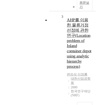
원문보
기
3
AHP를 이용
한 물류거점
선정에 관한
연구(Location
problem of
Inland
container depot
using analytic
hierarchy
process)
변의석
,
이장룡
대한산업공학
회
2000
한국연구재단
(NRF)