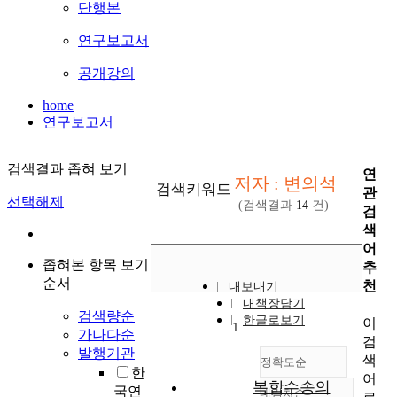
단행본
연구보고서
공개강의
home
연구보고서
검색결과 좁혀 보기
연
저자 : 변의석
검색키워드
관
선택해제
(검색결과
14
건)
검
색
어
좁혀본 항목 보기
추
순서
천
내보내기
내책장담기
검색량순
한글로보기
이
1
가나다순
검
발행기관
색
정확도순
한
어
복합수송의
국연
내림차순