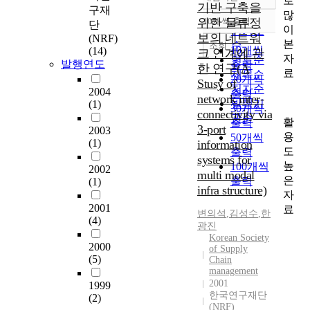
로
정확도
기반 구축을
구재
많
순
위한 물류정
10개씩 출력
단
내림차순
이
인기도
보의 네트워
(NRF)
본
순
조회
10개씩
(14)
크 연계에 관
자
연도순
발행연도
출력
한 연구(A
료
제목순
20개씩
Stusy of
저자순
2004
출력
network inter-
발행기
(1)
30개씩
connectivity via
관순
활
출력
3-port
2003
용
50개씩
(1)
information
도
출력
systems for
높
100개씩
2002
multi modal
은
출력
(1)
infra structure)
자
2001
료
변의석
,
김성수
,
한
(4)
광진
Korean Society
2000
of Supply
(5)
Chain
management
2001
1999
한국연구재단
(2)
(NRF)