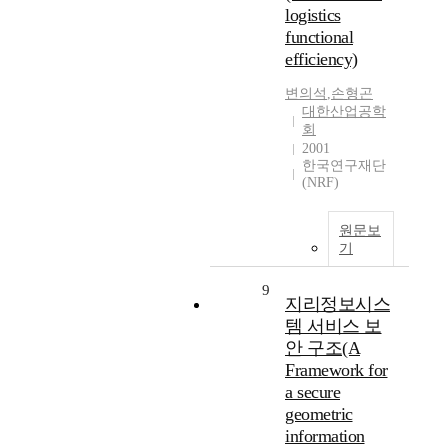
logistics
functional
efficiency)
변의석
,
손형곤
대한산업공학
회
2001
한국연구재단
(NRF)
원문보
기
9
지리정보시스
템 서비스 보
안 구조(A
Framework for
a secure
geometric
information