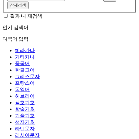
상세검색
결과 내 재검색
인기 검색어
다국어 입력
히라가나
가타카나
중국어
한글고어
그리스문자
프랑스어
독일어
히브리어
괄호기호
학술기호
기술기호
첨자기호
라틴문자
러시아문자