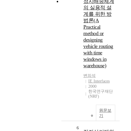
정시배송체계
의 실용적 설
계를 위한 방
법론(A
Practical
method or
designing
vehicle routing
with time
windows in
warehouse)
변의석
IE Interfaces
2000
한국연구재단
(NRF)
원문보
기
6