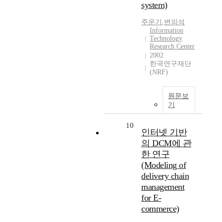
system)
주운기
,
변의석
Information
Technology
Research Center
2002
한국연구재단
(NRF)
원문보
기
10
인터넷 기반
의 DCM에 관
한 연구
(Modeling of
delivery chain
management
for E-
commerce)