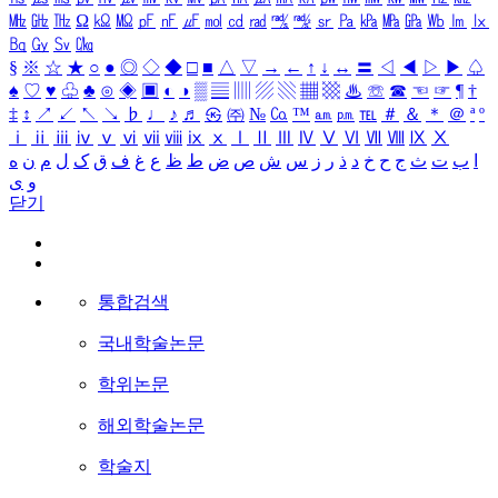
㎒
㎓
㎔
Ω
㏀
㏁
㎊
㎋
㎌
㏖
㏅
㎭
㎮
㎯
㏛
㎩
㎪
㎫
㎬
㏝
㏐
㏓
㏃
㏉
㏜
㏆
§
※
☆
★
○
●
◎
◇
◆
□
■
△
▽
→
←
↑
↓
↔
〓
◁
◀
▷
▶
♤
♠
♡
♥
♧
♣
⊙
◈
▣
◐
◑
▒
▤
▥
▨
▧
▦
▩
♨
☏
☎
☜
☞
¶
†
‡
↕
↗
↙
↖
↘
♭
♩
♪
♬
㉿
㈜
№
㏇
™
㏂
㏘
℡
＃
＆
＊
＠
ª
º
ⅰ
ⅱ
ⅲ
ⅳ
ⅴ
ⅵ
ⅶ
ⅷ
ⅸ
ⅹ
Ⅰ
Ⅱ
Ⅲ
Ⅳ
Ⅴ
Ⅵ
Ⅶ
Ⅷ
Ⅸ
Ⅹ
ا
ب
ت
ث
ج
ح
خ
د
ذ
ر
ز
س
ش
ص
ض
ط
ظ
ع
غ
ف
ق
ک
ل
م
ن
ه
و
ی
닫기
통합검색
국내학술논문
학위논문
해외학술논문
학술지