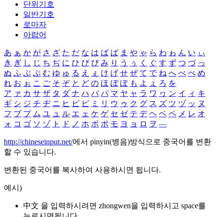
단위기호
일반기호
로마자
아랍어
あ
ぁ
か
が
さ
ざ
た
だ
な
は
ば
ぱ
ま
や
ゃ
ら
わ
ゎ
ん
い
ぃ
き
ぎ
し
じ
ち
ぢ
に
ひ
び
ぴ
み
り
う
ぅ
く
ぐ
す
ず
つ
づ
っ
ぬ
ふ
ぶ
ぷ
む
ゆ
ゅ
る
え
ぇ
け
げ
せ
ぜ
て
で
ね
へ
べ
ぺ
め
れ
お
ぉ
こ
ご
そ
ぞ
と
ど
の
ほ
ぼ
ぽ
も
よ
ょ
ろ
を
ア
ァ
カ
サ
ザ
タ
ダ
ナ
ハ
バ
パ
マ
ヤ
ャ
ラ
ワ
ヮ
ン
イ
ィ
キ
ギ
シ
ジ
チ
ヂ
ニ
ヒ
ビ
ピ
ミ
リ
ウ
ゥ
ク
グ
ス
ズ
ツ
ヅ
ッ
ヌ
フ
ブ
プ
ム
ユ
ュ
ル
エ
ェ
ケ
ゲ
セ
ゼ
テ
デ
ヘ
ベ
ペ
メ
レ
オ
ォ
コ
ゴ
ソ
ゾ
ト
ド
ノ
ホ
ボ
ポ
モ
ヨ
ョ
ロ
ヲ
―
http://chineseinput.net/
에서 pinyin(병음)방식으로 중국어를 변환
할 수 있습니다.
변환된 중국어를 복사하여 사용하시면 됩니다.
예시)
中文 을 입력하시려면
zhongwen
을 입력하시고 space를
누르시면됩니다.