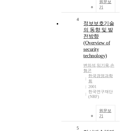
원문보
기
4
정보보호기술
의 동향 및 발
전방향
(Overview of
security
technology)
변의석
,
임기욱
,
손
형곤
한국경영과학
회
2001
한국연구재단
(NRF)
원문보
기
5