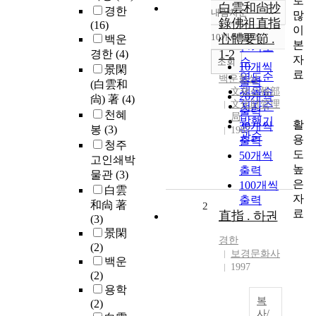
로
白雲和尙抄
경한
내림차순
많
정확도
錄佛祖直指
(16)
이
순
10개씩 출력
心體要節 .
백운
내림차순
본
인기도
1-2
경한
(4)
자
순
조회
10개씩
景閑
료
연도순
백운화상
출력
(白雲和
제목순
文化公報部
20개씩
尙) 著
(4)
文化財管理
저자순
출력
천혜
局
발행기
활
30개씩
봉
(3)
1987
관순
용
출력
청주
도
50개씩
고인쇄박
높
출력
물관
(3)
은
100개씩
白雲
자
출력
和尙 著
2
료
直指 . 하권
(3)
景閑
경한
(2)
보경문화사
백운
1997
(2)
용학
복
(2)
사/