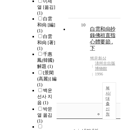
이세
열 [옮김]
(1)
白雲
和尙 [編]
10
白雲和尙抄
(1)
錄佛祖直指
白雲
心體要節 .
和尙 [著]
下
(1)
千惠
백운화상
鳳(韓國)
淸州古出版
解題
(1)
博物館
[景閑
1996
(高麗)] 編
(1)
복
백운
사/
선사 지
대
음
(1)
출
박문
신
청
열 옮김
(1)