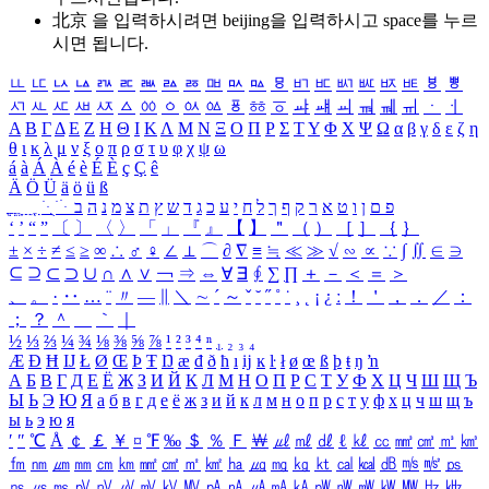
北京 을 입력하시려면
beijing
을 입력하시고 space를 누르
시면 됩니다.
ㅥ
ㅦ
ㅧ
ㅨ
ㅩ
ㅪ
ㅫ
ㅬ
ㅭ
ㅮ
ㅯ
ㅰ
ㅱ
ㅲ
ㅳ
ㅴ
ㅵ
ㅶ
ㅷ
ㅸ
ㅹ
ㅺ
ㅻ
ㅼ
ㅽ
ㅾ
ㅿ
ㆀ
ㆁ
ㆂ
ㆃ
ㆄ
ㆅ
ㆆ
ㆇ
ㆈ
ㆉ
ㆊ
ㆋ
ㆌ
ㆍ
ㆎ
Α
Β
Γ
Δ
Ε
Ζ
Η
Θ
Ι
Κ
Λ
Μ
Ν
Ξ
Ο
Π
Ρ
Σ
Τ
Υ
Φ
Χ
Ψ
Ω
α
β
γ
δ
ε
ζ
η
θ
ι
κ
λ
μ
ν
ξ
ο
π
ρ
σ
τ
υ
φ
χ
ψ
ω
á
à
Á
À
é
è
É
È
ç
Ç
ê
Ä
Ö
Ü
ä
ö
ü
ß
ְ
ֳ
ֲ
ֱ
ָ
ַ
ֵ
ֶ
ִ
ֹ
ּ
ֻ
ׂ
ׁ
ּ
ב
ה
נ
מ
צ
ת
ץ
ש
ד
ג
כ
ע
י
ח
ל
ך
ף
ק
ר
א
ט
ו
ן
ם
פ
‘
’
“
”
〔
〕
〈
〉
「
」
『
』
【
】
＂
（
）
［
］
｛
｝
±
×
÷
≠
≤
≥
∞
∴
♂
♀
∠
⊥
⌒
∂
∇
≡
≒
≪
≫
√
∽
∝
∵
∫
∬
∈
∋
⊆
⊇
⊂
⊃
∪
∩
∧
∨
￢
⇒
⇔
∀
∃
∮
∑
∏
＋
－
＜
＝
＞
、
。
·
‥
…
¨
〃
―
∥
＼
∼
´
～
ˇ
˘
˝
˚
˙
¸
˛
¡
¿
ː
！
＇
，
．
／
：
；
？
＾
＿
｀
｜
½
⅓
⅔
¼
¾
⅛
⅜
⅝
⅞
¹
²
³
⁴
ⁿ
₁
₂
₃
₄
Æ
Ð
Ħ
Ĳ
Ł
Ø
Œ
Þ
Ŧ
Ŋ
æ
đ
ð
ħ
ı
ĳ
ĸ
ŀ
ł
ø
œ
ß
þ
ŧ
ŋ
ŉ
А
Б
В
Г
Д
Е
Ё
Ж
З
И
Й
К
Л
М
Н
О
П
Р
С
Т
У
Ф
Х
Ц
Ч
Ш
Щ
Ъ
Ы
Ь
Э
Ю
Я
а
б
в
г
д
е
ё
ж
з
и
й
к
л
м
н
о
п
р
с
т
у
ф
х
ц
ч
ш
щ
ъ
ы
ь
э
ю
я
′
″
℃
Å
￠
￡
￥
¤
℉
‰
＄
％
Ｆ
￦
㎕
㎖
㎗
ℓ
㎘
㏄
㎣
㎤
㎥
㎦
㎙
㎚
㎛
㎜
㎝
㎞
㎟
㎠
㎡
㎢
㏊
㎍
㎎
㎏
㏏
㎈
㎉
㏈
㎧
㎨
㎰
㎱
㎲
㎳
㎴
㎵
㎶
㎷
㎸
㎹
㎀
㎁
㎂
㎃
㎄
㎺
㎻
㎽
㎾
㎿
㎐
㎑