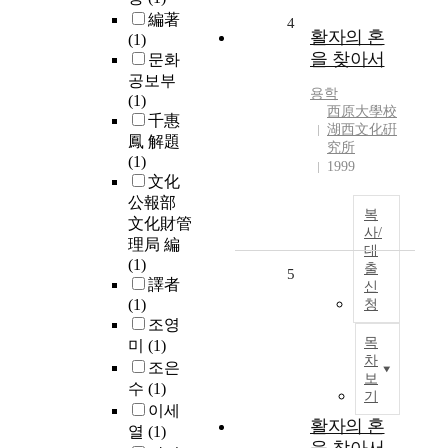
編著
4
활자의 혼
(1)
을 찾아서
문화
공보부
용학
(1)
西原大學校
千惠
湖西文化硏
鳳 解題
究所
(1)
1999
文化
公報部
복
文化財管
사/
理局 編
대
(1)
출
5
譯者
신
(1)
청
조영
목
미
(1)
차
조은
보
수
(1)
기
이세
활자의 혼
열
(1)