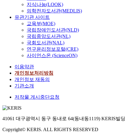
지식나눔(LOOK)
의학전자도서관(MEDLIS)
유관기관 사이트
교육부(MOE)
국립장애인도서관(NLD)
국립중앙도서관(NL)
국회도서관(NAL)
연구윤리정보포털(CRE)
사이언스온 (ScienceON)
이용약관
개인정보처리방침
개인정보 재동의
기관소개
저작물 게시중단요청
41061 대구광역시 동구 동내로 64(동내동1119) KERIS빌딩
Copyright© KERIS. ALL RIGHTS RESERVED