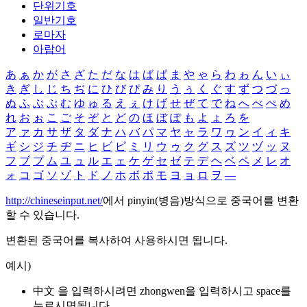
단위기호
일반기호
로마자
아랍어
あ
ぁ
か
が
さ
ざ
た
だ
な
は
ば
ぱ
ま
や
ゃ
ら
わ
ゎ
ん
い
ぃ
き
ぎ
し
じ
ち
ぢ
に
ひ
び
ぴ
み
り
う
ぅ
く
ぐ
す
ず
つ
づ
っ
ぬ
ふ
ぶ
ぷ
む
ゆ
ゅ
る
え
ぇ
け
げ
せ
ぜ
て
で
ね
へ
べ
ぺ
め
れ
お
ぉ
こ
ご
そ
ぞ
と
ど
の
ほ
ぼ
ぽ
も
よ
ょ
ろ
を
ア
ァ
カ
サ
ザ
タ
ダ
ナ
ハ
バ
パ
マ
ヤ
ャ
ラ
ワ
ヮ
ン
イ
ィ
キ
ギ
シ
ジ
チ
ヂ
ニ
ヒ
ビ
ピ
ミ
リ
ウ
ゥ
ク
グ
ス
ズ
ツ
ヅ
ッ
ヌ
フ
ブ
プ
ム
ユ
ュ
ル
エ
ェ
ケ
ゲ
セ
ゼ
テ
デ
ヘ
ベ
ペ
メ
レ
オ
ォ
コ
ゴ
ソ
ゾ
ト
ド
ノ
ホ
ボ
ポ
モ
ヨ
ョ
ロ
ヲ
―
http://chineseinput.net/
에서 pinyin(병음)방식으로 중국어를 변환
할 수 있습니다.
변환된 중국어를 복사하여 사용하시면 됩니다.
예시)
中文 을 입력하시려면
zhongwen
을 입력하시고 space를
누르시면됩니다.