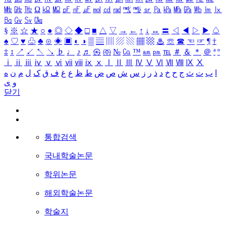
㎒
㎓
㎔
Ω
㏀
㏁
㎊
㎋
㎌
㏖
㏅
㎭
㎮
㎯
㏛
㎩
㎪
㎫
㎬
㏝
㏐
㏓
㏃
㏉
㏜
㏆
§
※
☆
★
○
●
◎
◇
◆
□
■
△
▽
→
←
↑
↓
↔
〓
◁
◀
▷
▶
♤
♠
♡
♥
♧
♣
⊙
◈
▣
◐
◑
▒
▤
▥
▨
▧
▦
▩
♨
☏
☎
☜
☞
¶
†
‡
↕
↗
↙
↖
↘
♭
♩
♪
♬
㉿
㈜
№
㏇
™
㏂
㏘
℡
＃
＆
＊
＠
ª
º
ⅰ
ⅱ
ⅲ
ⅳ
ⅴ
ⅵ
ⅶ
ⅷ
ⅸ
ⅹ
Ⅰ
Ⅱ
Ⅲ
Ⅳ
Ⅴ
Ⅵ
Ⅶ
Ⅷ
Ⅸ
Ⅹ
ا
ب
ت
ث
ج
ح
خ
د
ذ
ر
ز
س
ش
ص
ض
ط
ظ
ع
غ
ف
ق
ک
ل
م
ن
ه
و
ی
닫기
통합검색
국내학술논문
학위논문
해외학술논문
학술지