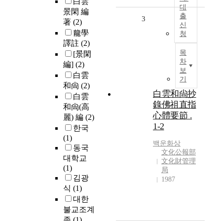
白雲
대
景閑 編
출
3
著
(2)
신
龍學
청
譯註
(2)
목
[景閑
차
編]
(2)
보
白雲
기
和尙
(2)
白雲和尙抄
白雲
錄佛祖直指
和尙(高
心體要節 .
麗) 編
(2)
1-2
한국
(1)
백운화상
동국
文化公報部
대학교
文化財管理
(1)
局
김광
1987
식
(1)
대한
불교조계
종
(1)