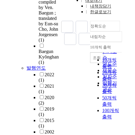
내보내기
compiled
내책장담기
by Ven.
한글로보기
Baegun ;
translated
by Eun-su
정확도순
Cho, John
Jorgensen
내림차순
정확도
(1)
순
10개씩 출력
내림차순
Baegun
인기도
Kyŏnghan
순
조회
10개씩
(1)
연도순
출력
발행연도
제목순
20개씩
2022
저자순
출력
(1)
발행기
30개씩
2021
관순
(1)
출력
2020
50개씩
(2)
출력
2019
100개씩
(1)
출력
2015
(1)
2002