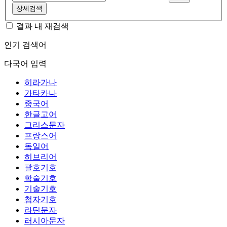
상세검색
결과 내 재검색
인기 검색어
다국어 입력
히라가나
가타카나
중국어
한글고어
그리스문자
프랑스어
독일어
히브리어
괄호기호
학술기호
기술기호
첨자기호
라틴문자
러시아문자