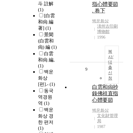
斗 註解
指心體要節
(1)
. 卷下
[白雲
백운화상
和尙 編
淸州古印刷
著]
(1)
博物館
景閑
1996
(白雲和
尙) 編
(1)
복
白雲
사/
和尙 編,
대
(1)
출
9
백운
신
화상
청
[편].-
(1)
白雲和尙抄
동국
錄佛祖直指
역경원
心體要節
역
(1)
백운
백운화상
화상 경
文化財管理
局
한 편저
1987
(1)