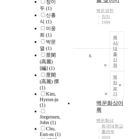
을 찾아서
장이
두
(1)
백운
경한
신흥
직지
식
(1)
1999
이웅
희
(1)
복
박문
사/
열
(1)
대
출
景閑
6
신
(高麗)
청
[編]
(1)
景閑
목
(高麗) 撰
차
(1)
보
Kim,
기
Hyeon-ju
백운화상어
(1)
록
Jorgensen,
백운화상
John
(1)
동국대학교
Cho,
출판부
Eun-su
(1)
2019