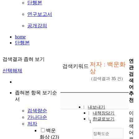
단행본
연구보고서
공개강의
home
단행본
검색결과 좁혀 보기
연
저자 : 백운화
검색키워드
관
상
선택해제
검
(검색결과
35
건)
색
어
좁혀본 항목 보기순
추
서
천
내보내기
검색량순
이
내책장담기
가나다순
한글로보기
검
1
저자
색
백운
어
정확도순
화상
(23)