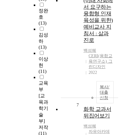
(미래 사회에
서 요구하는
정완
융합형 인재
호
육성을 위한)
(13)
예비교사 지
침서 : 삶과
김성
진로
하
(13)
백성혜
CERI(융합교
이상
육연구소) 그
헌
린디자인
(11)
2022
교육
복사/
부
대출
[교
신청
육과
7
학기
화학 교과서
술
뒤집어보기
부]
백성혜
저작
자유아카데
(11)