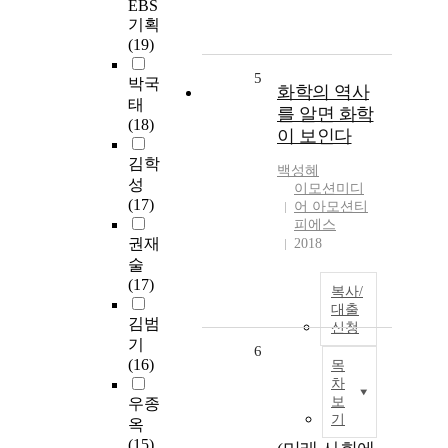
EBS
기획
(19)
5
박국
화학의 역사
태
를 알면 화학
(18)
이 보인다
김학
백성혜
성
이모션미디
(17)
어 아모션티
피에스
권재
2018
술
(17)
복사/
대출
김범
신청
기
6
(16)
목
차
보
우종
기
옥
(15)