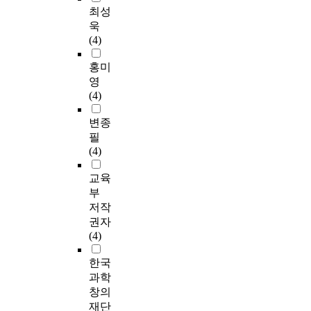
최성
욱
(4)
홍미
영
(4)
변종
필
(4)
교육
부
저작
권자
(4)
한국
과학
창의
재단