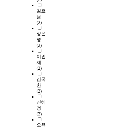
김효
남
(2)
정은
영
(2)
이인
제
(2)
김국
환
(2)
신혜
정
(2)
오윤