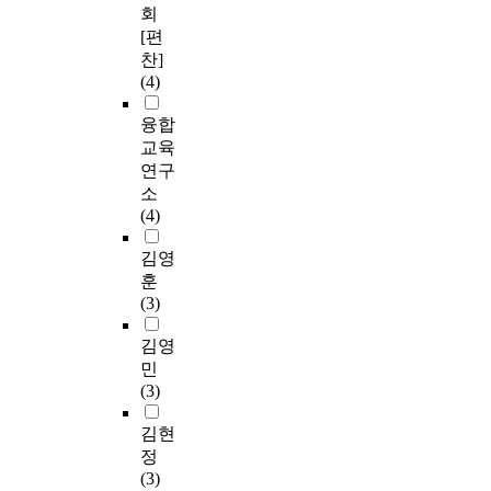
회
[편
찬]
(4)
융합
교육
연구
소
(4)
김영
훈
(3)
김영
민
(3)
김현
정
(3)