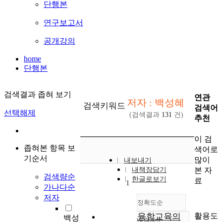
단행본
연구보고서
공개강의
home
단행본
검색결과 좁혀 보기
연관
저자 : 백성혜
검색키워드
검색어
선택해제
(검색결과
131
건)
추천
이 검
좁혀본 항목 보
색어로
기순서
많이
내보내기
본 자
내책장담기
검색량순
한글로보기
료
1
가나다순
저자
정확도순
활용도
융합교육의
백성
내림차순