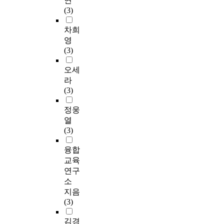
연
(3)
차희
영
(3)
오세
라
(3)
정웅
열
(3)
융합
교육
연구
소
지음
(3)
김경