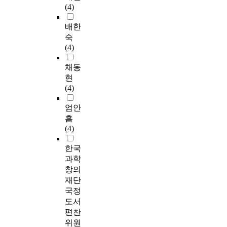
(4)
배한
숙
(4)
채동
현
(4)
엄안
흠
(4)
한국
과학
창의
재단
국정
도서
편찬
위원