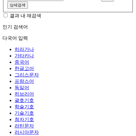
상세검색
결과 내 재검색
인기 검색어
다국어 입력
히라가나
가타카나
중국어
한글고어
그리스문자
프랑스어
독일어
히브리어
괄호기호
학술기호
기술기호
첨자기호
라틴문자
러시아문자