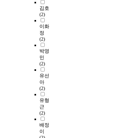
김호
(2)
이화
정
(2)
박영
민
(2)
유선
아
(2)
유형
근
(2)
배정
이
(2)