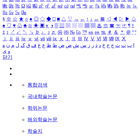
㎒
㎓
㎔
Ω
㏀
㏁
㎊
㎋
㎌
㏖
㏅
㎭
㎮
㎯
㏛
㎩
㎪
㎫
㎬
㏝
㏐
㏓
㏃
㏉
㏜
㏆
§
※
☆
★
○
●
◎
◇
◆
□
■
△
▽
→
←
↑
↓
↔
〓
◁
◀
▷
▶
♤
♠
♡
♥
♧
♣
⊙
◈
▣
◐
◑
▒
▤
▥
▨
▧
▦
▩
♨
☏
☎
☜
☞
¶
†
‡
↕
↗
↙
↖
↘
♭
♩
♪
♬
㉿
㈜
№
㏇
™
㏂
㏘
℡
＃
＆
＊
＠
ª
º
ⅰ
ⅱ
ⅲ
ⅳ
ⅴ
ⅵ
ⅶ
ⅷ
ⅸ
ⅹ
Ⅰ
Ⅱ
Ⅲ
Ⅳ
Ⅴ
Ⅵ
Ⅶ
Ⅷ
Ⅸ
Ⅹ
ا
ب
ت
ث
ج
ح
خ
د
ذ
ر
ز
س
ش
ص
ض
ط
ظ
ع
غ
ف
ق
ک
ل
م
ن
ه
و
ی
닫기
통합검색
국내학술논문
학위논문
해외학술논문
학술지