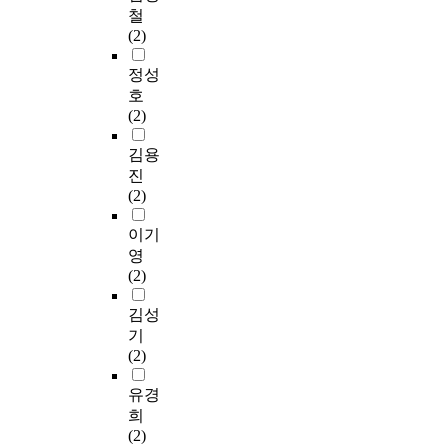
철
(2)
정성
호
(2)
김용
진
(2)
이기
영
(2)
김성
기
(2)
유경
희
(2)