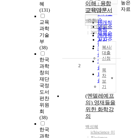
정확도
높은
이해 : 융합
혜
순
자료
10개씩 출력
교육입문서
(131)
내림차순
인기도
순
조회
백성혜
교육
10개씩
연도순
이모션북스
과학
출력
2017
제목순
기술
20개씩
저자순
부
출력
발행기
(38)
복사/
30개씩
관순
대출
출력
신청
한국
50개씩
2
과학
출력
목
창의
100개씩
차
재단
출력
보
국정
기
도서
(멘델레예프
편찬
의) 영재들을
위원
위한 화학강
회
의
(38)
백성혜
한국
ichiscience 이
과학
치science