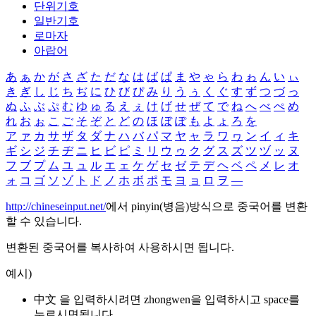
단위기호
일반기호
로마자
아랍어
あ
ぁ
か
が
さ
ざ
た
だ
な
は
ば
ぱ
ま
や
ゃ
ら
わ
ゎ
ん
い
ぃ
き
ぎ
し
じ
ち
ぢ
に
ひ
び
ぴ
み
り
う
ぅ
く
ぐ
す
ず
つ
づ
っ
ぬ
ふ
ぶ
ぷ
む
ゆ
ゅ
る
え
ぇ
け
げ
せ
ぜ
て
で
ね
へ
べ
ぺ
め
れ
お
ぉ
こ
ご
そ
ぞ
と
ど
の
ほ
ぼ
ぽ
も
よ
ょ
ろ
を
ア
ァ
カ
サ
ザ
タ
ダ
ナ
ハ
バ
パ
マ
ヤ
ャ
ラ
ワ
ヮ
ン
イ
ィ
キ
ギ
シ
ジ
チ
ヂ
ニ
ヒ
ビ
ピ
ミ
リ
ウ
ゥ
ク
グ
ス
ズ
ツ
ヅ
ッ
ヌ
フ
ブ
プ
ム
ユ
ュ
ル
エ
ェ
ケ
ゲ
セ
ゼ
テ
デ
ヘ
ベ
ペ
メ
レ
オ
ォ
コ
ゴ
ソ
ゾ
ト
ド
ノ
ホ
ボ
ポ
モ
ヨ
ョ
ロ
ヲ
―
http://chineseinput.net/
에서 pinyin(병음)방식으로 중국어를 변환
할 수 있습니다.
변환된 중국어를 복사하여 사용하시면 됩니다.
예시)
中文 을 입력하시려면
zhongwen
을 입력하시고 space를
누르시면됩니다.