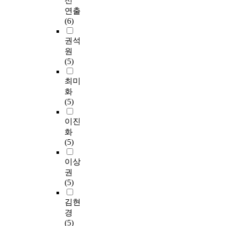
선
연출
(6)
권석
원
(5)
최미
화
(5)
이진
화
(5)
이상
권
(5)
김현
경
(5)