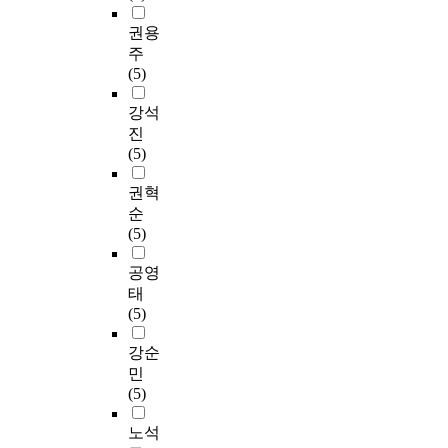
권용
주
(5)
강석
진
(5)
권혁
순
(5)
공영
태
(5)
강순
민
(5)
노석