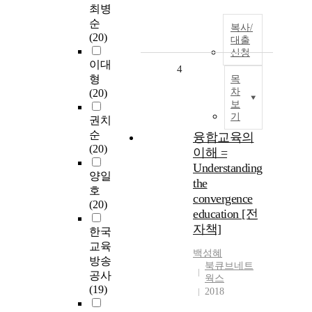
최병
순
복사/
(20)
대출
신청
이대
4
형
목
차
(20)
보
기
권치
순
융합교육의
(20)
이해 =
Understanding
양일
the
호
convergence
(20)
education [전
자책]
한국
교육
백성혜
방송
북큐브네트
공사
웍스
(19)
2018