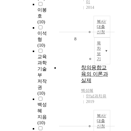
미
2014
이봉
호
(10)
복사/
대출
신청
이석
8
형
목
(10)
차
보
교육
기
과학
창의융합교
기술
육의 이론과
부
실제
저작
권
백성혜
(10)
만남과치유
2019
백성
혜
복사/
지음
대출
(10)
신청