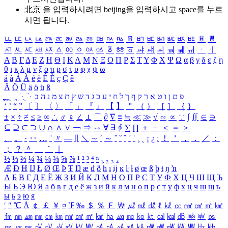
北京 을 입력하시려면
beijing
을 입력하시고 space를 누르
시면 됩니다.
ㅥ
ㅦ
ㅧ
ㅨ
ㅩ
ㅪ
ㅫ
ㅬ
ㅭ
ㅮ
ㅯ
ㅰ
ㅱ
ㅲ
ㅳ
ㅴ
ㅵ
ㅶ
ㅷ
ㅸ
ㅹ
ㅺ
ㅻ
ㅼ
ㅽ
ㅾ
ㅿ
ㆀ
ㆁ
ㆂ
ㆃ
ㆄ
ㆅ
ㆆ
ㆇ
ㆈ
ㆉ
ㆊ
ㆋ
ㆌ
ㆍ
ㆎ
Α
Β
Γ
Δ
Ε
Ζ
Η
Θ
Ι
Κ
Λ
Μ
Ν
Ξ
Ο
Π
Ρ
Σ
Τ
Υ
Φ
Χ
Ψ
Ω
α
β
γ
δ
ε
ζ
η
θ
ι
κ
λ
μ
ν
ξ
ο
π
ρ
σ
τ
υ
φ
χ
ψ
ω
á
à
Á
À
é
è
É
È
ç
Ç
ê
Ä
Ö
Ü
ä
ö
ü
ß
ְ
ֳ
ֲ
ֱ
ָ
ַ
ֵ
ֶ
ִ
ֹ
ּ
ֻ
ׂ
ׁ
ּ
ב
ה
נ
מ
צ
ת
ץ
ש
ד
ג
כ
ע
י
ח
ל
ך
ף
ק
ר
א
ט
ו
ן
ם
פ
‘
’
“
”
〔
〕
〈
〉
「
」
『
』
【
】
＂
（
）
［
］
｛
｝
±
×
÷
≠
≤
≥
∞
∴
♂
♀
∠
⊥
⌒
∂
∇
≡
≒
≪
≫
√
∽
∝
∵
∫
∬
∈
∋
⊆
⊇
⊂
⊃
∪
∩
∧
∨
￢
⇒
⇔
∀
∃
∮
∑
∏
＋
－
＜
＝
＞
、
。
·
‥
…
¨
〃
―
∥
＼
∼
´
～
ˇ
˘
˝
˚
˙
¸
˛
¡
¿
ː
！
＇
，
．
／
：
；
？
＾
＿
｀
｜
½
⅓
⅔
¼
¾
⅛
⅜
⅝
⅞
¹
²
³
⁴
ⁿ
₁
₂
₃
₄
Æ
Ð
Ħ
Ĳ
Ł
Ø
Œ
Þ
Ŧ
Ŋ
æ
đ
ð
ħ
ı
ĳ
ĸ
ŀ
ł
ø
œ
ß
þ
ŧ
ŋ
ŉ
А
Б
В
Г
Д
Е
Ё
Ж
З
И
Й
К
Л
М
Н
О
П
Р
С
Т
У
Ф
Х
Ц
Ч
Ш
Щ
Ъ
Ы
Ь
Э
Ю
Я
а
б
в
г
д
е
ё
ж
з
и
й
к
л
м
н
о
п
р
с
т
у
ф
х
ц
ч
ш
щ
ъ
ы
ь
э
ю
я
′
″
℃
Å
￠
￡
￥
¤
℉
‰
＄
％
Ｆ
￦
㎕
㎖
㎗
ℓ
㎘
㏄
㎣
㎤
㎥
㎦
㎙
㎚
㎛
㎜
㎝
㎞
㎟
㎠
㎡
㎢
㏊
㎍
㎎
㎏
㏏
㎈
㎉
㏈
㎧
㎨
㎰
㎱
㎲
㎳
㎴
㎵
㎶
㎷
㎸
㎹
㎀
㎁
㎂
㎃
㎄
㎺
㎻
㎽
㎾
㎿
㎐
㎑