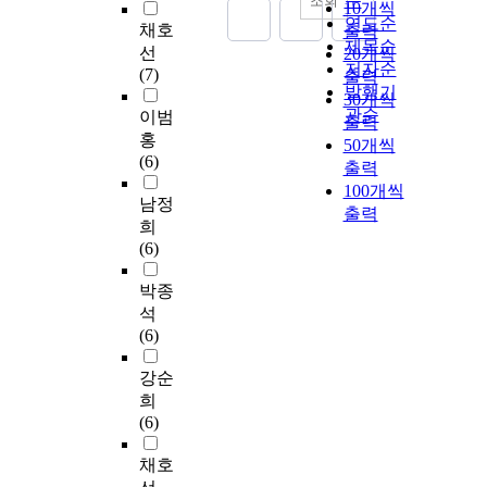
순
조회
10개씩
연도순
채호
출력
제목순
선
20개씩
저자순
(7)
출력
발행기
30개씩
관순
이범
출력
홍
50개씩
(6)
출력
100개씩
남정
출력
희
(6)
박종
석
(6)
강순
희
(6)
채호