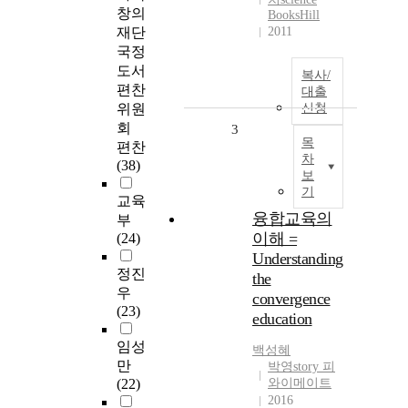
창의
BooksHill
재단
2011
국정
도서
복사/
편찬
대출
위원
신청
회
3
목
편찬
차
(38)
보
기
교육
융합교육의
부
이해 =
(24)
Understanding
정진
the
우
convergence
(23)
education
임성
백성혜
만
박영story 피
(22)
와이메이트
2016