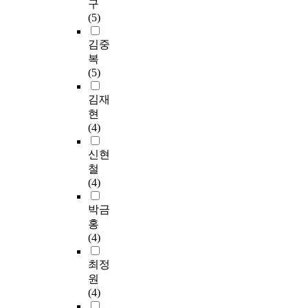
구
(5)
김중
복
(5)
김재
현
(4)
신현
철
(4)
박금
홍
(4)
최정
원
(4)