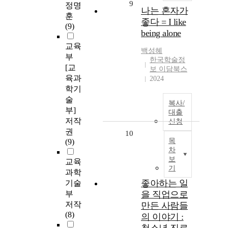
9
정명
나는 혼자가
훈
좋다 = I like
(9)
being alone
교육
백성혜
부
한국학술정
[교
보 이담북스
육과
2024
학기
술
복사/
부]
대출
저작
신청
권
10
목
(9)
차
보
교육
기
과학
좋아하는 일
기술
부
을 직업으로
저작
만든 사람들
(8)
의 이야기 :