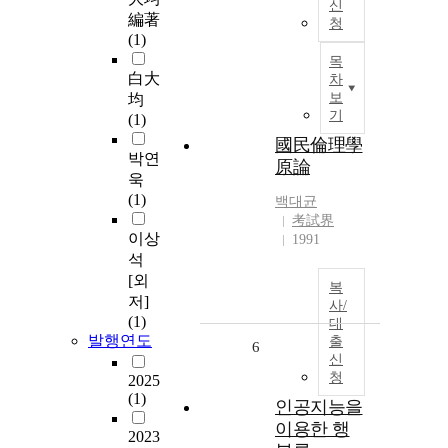
신
編著
청
(1)
목
白大
차
보
均
기
(1)
國民倫理學
박연
原論
욱
(1)
백대균
考試界
이상
1991
석
[외
복
저]
사/
(1)
대
발행연도
출
6
신
청
2025
(1)
인공지능을
이용한 행
2023