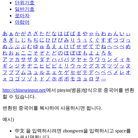
단위기호
일반기호
로마자
아랍어
あ
ぁ
か
が
さ
ざ
た
だ
な
は
ば
ぱ
ま
や
ゃ
ら
わ
ゎ
ん
い
ぃ
き
ぎ
し
じ
ち
ぢ
に
ひ
び
ぴ
み
り
う
ぅ
く
ぐ
す
ず
つ
づ
っ
ぬ
ふ
ぶ
ぷ
む
ゆ
ゅ
る
え
ぇ
け
げ
せ
ぜ
て
で
ね
へ
べ
ぺ
め
れ
お
ぉ
こ
ご
そ
ぞ
と
ど
の
ほ
ぼ
ぽ
も
よ
ょ
ろ
を
ア
ァ
カ
サ
ザ
タ
ダ
ナ
ハ
バ
パ
マ
ヤ
ャ
ラ
ワ
ヮ
ン
イ
ィ
キ
ギ
シ
ジ
チ
ヂ
ニ
ヒ
ビ
ピ
ミ
リ
ウ
ゥ
ク
グ
ス
ズ
ツ
ヅ
ッ
ヌ
フ
ブ
プ
ム
ユ
ュ
ル
エ
ェ
ケ
ゲ
セ
ゼ
テ
デ
ヘ
ベ
ペ
メ
レ
オ
ォ
コ
ゴ
ソ
ゾ
ト
ド
ノ
ホ
ボ
ポ
モ
ヨ
ョ
ロ
ヲ
―
http://chineseinput.net/
에서 pinyin(병음)방식으로 중국어를 변환
할 수 있습니다.
변환된 중국어를 복사하여 사용하시면 됩니다.
예시)
中文 을 입력하시려면
zhongwen
을 입력하시고 space를
누르시면됩니다.