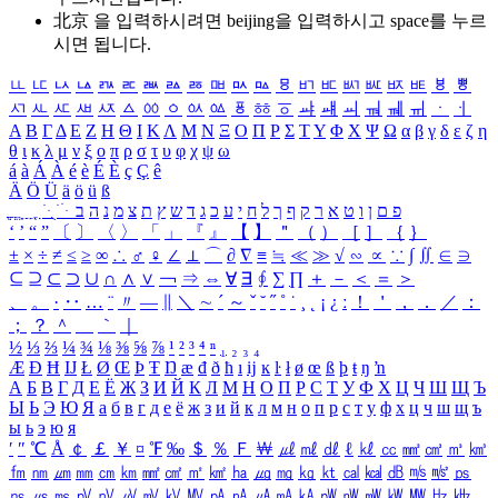
北京 을 입력하시려면
beijing
을 입력하시고 space를 누르
시면 됩니다.
ㅥ
ㅦ
ㅧ
ㅨ
ㅩ
ㅪ
ㅫ
ㅬ
ㅭ
ㅮ
ㅯ
ㅰ
ㅱ
ㅲ
ㅳ
ㅴ
ㅵ
ㅶ
ㅷ
ㅸ
ㅹ
ㅺ
ㅻ
ㅼ
ㅽ
ㅾ
ㅿ
ㆀ
ㆁ
ㆂ
ㆃ
ㆄ
ㆅ
ㆆ
ㆇ
ㆈ
ㆉ
ㆊ
ㆋ
ㆌ
ㆍ
ㆎ
Α
Β
Γ
Δ
Ε
Ζ
Η
Θ
Ι
Κ
Λ
Μ
Ν
Ξ
Ο
Π
Ρ
Σ
Τ
Υ
Φ
Χ
Ψ
Ω
α
β
γ
δ
ε
ζ
η
θ
ι
κ
λ
μ
ν
ξ
ο
π
ρ
σ
τ
υ
φ
χ
ψ
ω
á
à
Á
À
é
è
É
È
ç
Ç
ê
Ä
Ö
Ü
ä
ö
ü
ß
ְ
ֳ
ֲ
ֱ
ָ
ַ
ֵ
ֶ
ִ
ֹ
ּ
ֻ
ׂ
ׁ
ּ
ב
ה
נ
מ
צ
ת
ץ
ש
ד
ג
כ
ע
י
ח
ל
ך
ף
ק
ר
א
ט
ו
ן
ם
פ
‘
’
“
”
〔
〕
〈
〉
「
」
『
』
【
】
＂
（
）
［
］
｛
｝
±
×
÷
≠
≤
≥
∞
∴
♂
♀
∠
⊥
⌒
∂
∇
≡
≒
≪
≫
√
∽
∝
∵
∫
∬
∈
∋
⊆
⊇
⊂
⊃
∪
∩
∧
∨
￢
⇒
⇔
∀
∃
∮
∑
∏
＋
－
＜
＝
＞
、
。
·
‥
…
¨
〃
―
∥
＼
∼
´
～
ˇ
˘
˝
˚
˙
¸
˛
¡
¿
ː
！
＇
，
．
／
：
；
？
＾
＿
｀
｜
½
⅓
⅔
¼
¾
⅛
⅜
⅝
⅞
¹
²
³
⁴
ⁿ
₁
₂
₃
₄
Æ
Ð
Ħ
Ĳ
Ł
Ø
Œ
Þ
Ŧ
Ŋ
æ
đ
ð
ħ
ı
ĳ
ĸ
ŀ
ł
ø
œ
ß
þ
ŧ
ŋ
ŉ
А
Б
В
Г
Д
Е
Ё
Ж
З
И
Й
К
Л
М
Н
О
П
Р
С
Т
У
Ф
Х
Ц
Ч
Ш
Щ
Ъ
Ы
Ь
Э
Ю
Я
а
б
в
г
д
е
ё
ж
з
и
й
к
л
м
н
о
п
р
с
т
у
ф
х
ц
ч
ш
щ
ъ
ы
ь
э
ю
я
′
″
℃
Å
￠
￡
￥
¤
℉
‰
＄
％
Ｆ
￦
㎕
㎖
㎗
ℓ
㎘
㏄
㎣
㎤
㎥
㎦
㎙
㎚
㎛
㎜
㎝
㎞
㎟
㎠
㎡
㎢
㏊
㎍
㎎
㎏
㏏
㎈
㎉
㏈
㎧
㎨
㎰
㎱
㎲
㎳
㎴
㎵
㎶
㎷
㎸
㎹
㎀
㎁
㎂
㎃
㎄
㎺
㎻
㎽
㎾
㎿
㎐
㎑