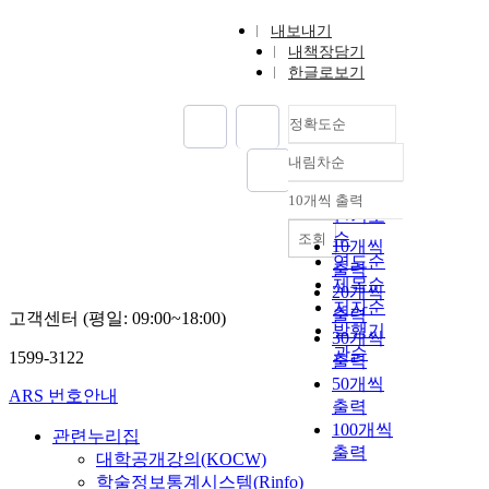
내보내기
내책장담기
한글로보기
정확도순
내림차순
정확도
순
10개씩 출력
내림차순
인기도
순
조회
10개씩
연도순
출력
제목순
20개씩
저자순
출력
고객센터 (평일: 09:00~18:00)
발행기
30개씩
관순
1599-3122
출력
50개씩
ARS 번호안내
출력
100개씩
관련누리집
출력
대학공개강의(KOCW)
학술정보통계시스템(Rinfo)