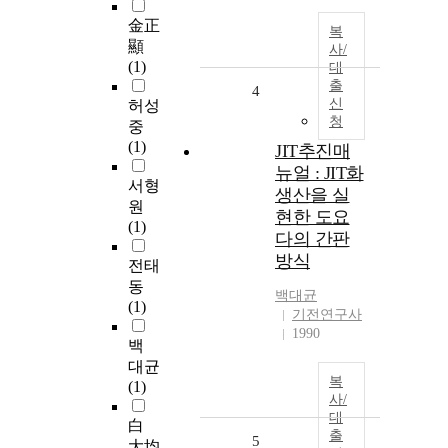
金正
복
顯
사/
(1)
대
출
4
신
허성
청
중
(1)
JIT추진매
뉴얼 : JIT화
서형
생산을 실
원
현한 도요
(1)
다의 간판
방식
전태
동
백대균
(1)
기전연구사
1990
백
대균
복
(1)
사/
대
白
출
5
大均