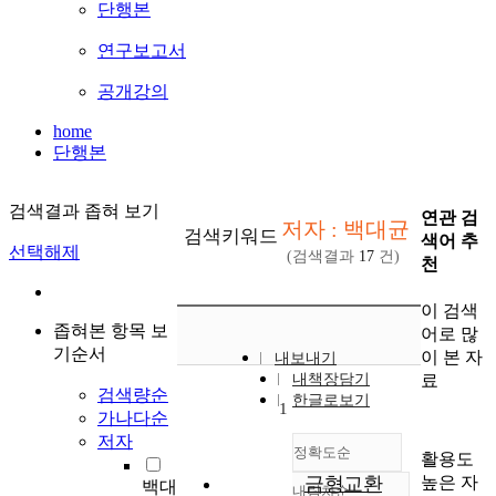
단행본
연구보고서
공개강의
home
단행본
검색결과 좁혀 보기
연관 검
저자 : 백대균
검색키워드
색어 추
선택해제
(검색결과
17
건)
천
이 검색
좁혀본 항목 보
어로 많
기순서
이 본 자
내보내기
료
내책장담기
검색량순
한글로보기
1
가나다순
저자
정확도순
활용도
높은 자
금형교환
백대
내림차순