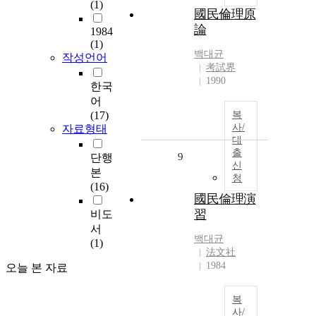
(1)
國民倫理原
論
1984
(1)
백대균
작성언어
考試界
1990
한국
어
(17)
복
사/
자료형태
대
출
9
단행
신
본
청
(16)
國民倫理演
習
비도
서
백대균
(1)
法文社
1984
오늘 본 자료
복
사/