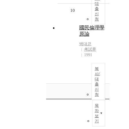
대
출
10
신
청
國民倫理學
原論
백대균
考試界
1991
복
사/
대
출
신
청
목
차
보
기