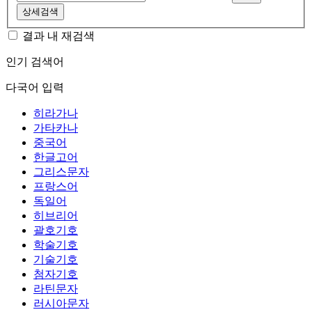
상세검색
결과 내 재검색
인기 검색어
다국어 입력
히라가나
가타카나
중국어
한글고어
그리스문자
프랑스어
독일어
히브리어
괄호기호
학술기호
기술기호
첨자기호
라틴문자
러시아문자