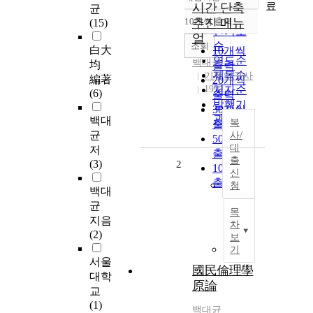
정확도
료
시간 단축
균
순
10개씩 출력
추진 메뉴
(15)
내림차순
인기도
얼
순
조회
白大
10개씩
연도순
백대균
均
출력
제목순
기전연구사
編著
20개씩
1991
저자순
(6)
출력
발행기
30개씩
관순
백대
복
출력
균
사/
50개씩
대
저
출력
출
(3)
2
100개씩
신
출력
청
백대
균
목
지음
차
(2)
보
기
서울
國民倫理學
대학
原論
교
(1)
백대균