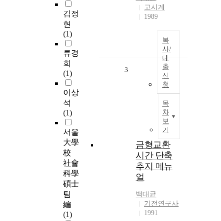
고시계
김정
1989
현
(1)
복
사/
류경
대
희
출
3
(1)
신
청
이상
석
목
(1)
차
보
기
서울
大學
금형교환
校
시간 단축
社會
추지 메뉴
科學
얼
碩士
팀
백대균
기전연구사
編
1991
(1)