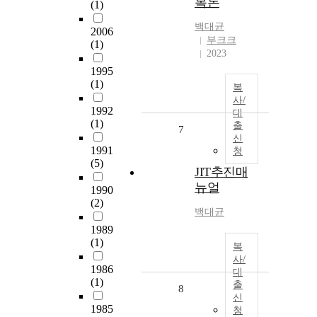
복론
(1)
백대균
2006
부크크
(1)
2023
1995
(1)
복
사/
1992
대
(1)
출
7
신
1991
청
(5)
JIT추진매
뉴얼
1990
(2)
백대균
1989
(1)
복
사/
1986
대
(1)
출
8
신
1985
청