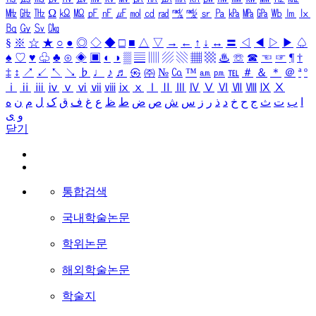
㎒
㎓
㎔
Ω
㏀
㏁
㎊
㎋
㎌
㏖
㏅
㎭
㎮
㎯
㏛
㎩
㎪
㎫
㎬
㏝
㏐
㏓
㏃
㏉
㏜
㏆
§
※
☆
★
○
●
◎
◇
◆
□
■
△
▽
→
←
↑
↓
↔
〓
◁
◀
▷
▶
♤
♠
♡
♥
♧
♣
⊙
◈
▣
◐
◑
▒
▤
▥
▨
▧
▦
▩
♨
☏
☎
☜
☞
¶
†
‡
↕
↗
↙
↖
↘
♭
♩
♪
♬
㉿
㈜
№
㏇
™
㏂
㏘
℡
＃
＆
＊
＠
ª
º
ⅰ
ⅱ
ⅲ
ⅳ
ⅴ
ⅵ
ⅶ
ⅷ
ⅸ
ⅹ
Ⅰ
Ⅱ
Ⅲ
Ⅳ
Ⅴ
Ⅵ
Ⅶ
Ⅷ
Ⅸ
Ⅹ
ا
ب
ت
ث
ج
ح
خ
د
ذ
ر
ز
س
ش
ص
ض
ط
ظ
ع
غ
ف
ق
ک
ل
م
ن
ه
و
ی
닫기
통합검색
국내학술논문
학위논문
해외학술논문
학술지