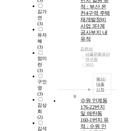
번지 일원 유
(3)
적 : 부산 온
김가
천4구역 주택
연
재개발정비
(3)
사업 3단계
공사부지 내
유자
유적
혜
(3)
김한상
서울문화유산
엄미
연구원
란
2022
(3)
복사/
구인
대출
영
신청
(3)
8
수원 인계동
김상
176-22번지
희
및 매탄동
(2)
160-1번지 유
적 : 수원 인
김석