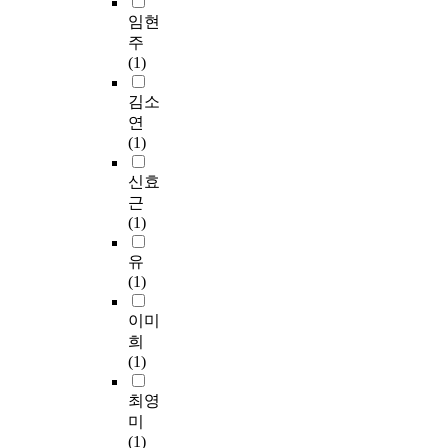
임현
주
(1)
김소
연
(1)
신효
근
(1)
유
(1)
이미
희
(1)
최영
미
(1)