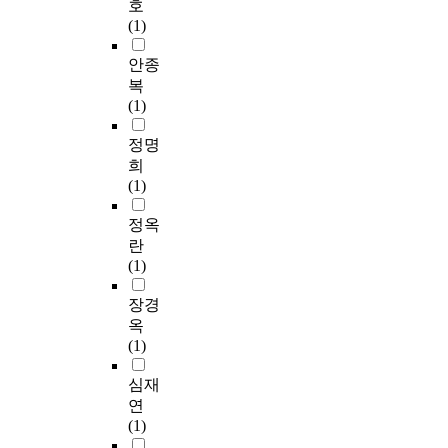
호
(1)
안종
복
(1)
정명
희
(1)
정옥
란
(1)
장경
옥
(1)
심재
연
(1)