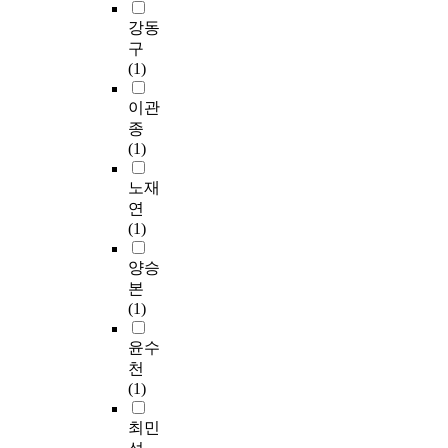
강동
구
(1)
이관
종
(1)
노재
연
(1)
양승
본
(1)
윤수
천
(1)
최민