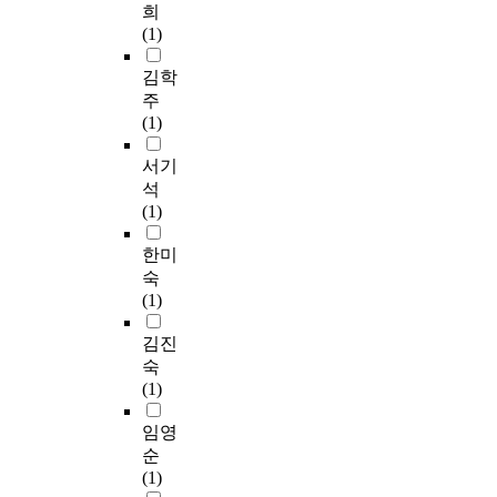
희
(1)
김학
주
(1)
서기
석
(1)
한미
숙
(1)
김진
숙
(1)
임영
순
(1)