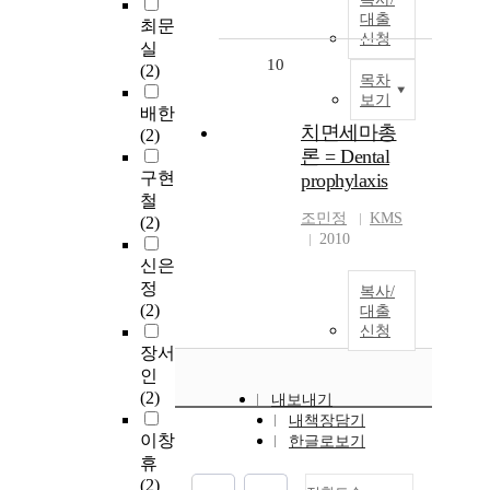
대출
최문
신청
실
10
(2)
목차
보기
배한
치면세마총
(2)
론 = Dental
구현
prophylaxis
철
조민정
KMS
(2)
2010
신은
정
복사/
(2)
대출
신청
장서
인
(2)
내보내기
내책장담기
이창
한글로보기
휴
(2)