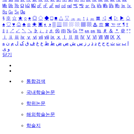
㎒
㎓
㎔
Ω
㏀
㏁
㎊
㎋
㎌
㏖
㏅
㎭
㎮
㎯
㏛
㎩
㎪
㎫
㎬
㏝
㏐
㏓
㏃
㏉
㏜
㏆
§
※
☆
★
○
●
◎
◇
◆
□
■
△
▽
→
←
↑
↓
↔
〓
◁
◀
▷
▶
♤
♠
♡
♥
♧
♣
⊙
◈
▣
◐
◑
▒
▤
▥
▨
▧
▦
▩
♨
☏
☎
☜
☞
¶
†
‡
↕
↗
↙
↖
↘
♭
♩
♪
♬
㉿
㈜
№
㏇
™
㏂
㏘
℡
＃
＆
＊
＠
ª
º
ⅰ
ⅱ
ⅲ
ⅳ
ⅴ
ⅵ
ⅶ
ⅷ
ⅸ
ⅹ
Ⅰ
Ⅱ
Ⅲ
Ⅳ
Ⅴ
Ⅵ
Ⅶ
Ⅷ
Ⅸ
Ⅹ
ا
ب
ت
ث
ج
ح
خ
د
ذ
ر
ز
س
ش
ص
ض
ط
ظ
ع
غ
ف
ق
ک
ل
م
ن
ه
و
ی
닫기
통합검색
국내학술논문
학위논문
해외학술논문
학술지