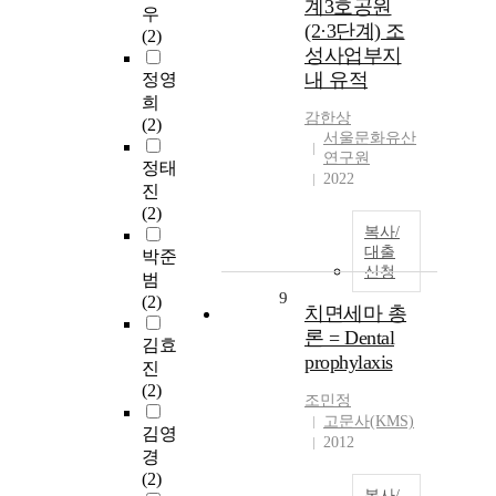
계3호공원
우
(2·3단계) 조
(2)
성사업부지
내 유적
정영
희
감한상
(2)
서울문화유산
연구원
정태
2022
진
(2)
복사/
대출
박준
신청
범
9
(2)
치면세마 총
론 = Dental
김효
prophylaxis
진
(2)
조민정
고문사(KMS)
김영
2012
경
(2)
복사/