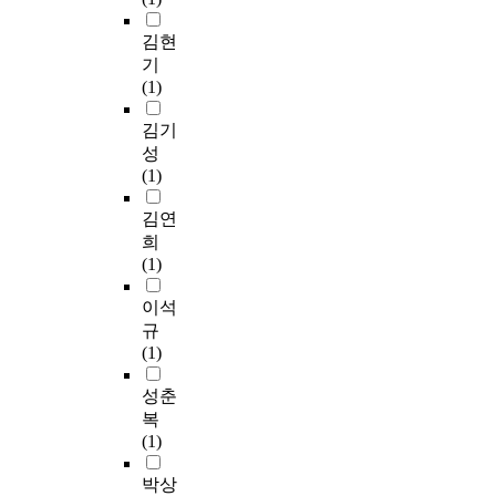
김현
기
(1)
김기
성
(1)
김연
희
(1)
이석
규
(1)
성춘
복
(1)
박상