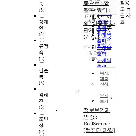
정확도
활용
동으로 5짱
숙
순
도 높
될 수 있다 :
10개씩 출력
(5)
내림차순
인기도
은 자
배재연 박사
순
조회
료
정재
10개씩
의 "다종목·다
연도순
연
출력
단계·다박자
제목순
(5)
20개씩
운동법"
저자순
출력
발행기
류정
배재연
30개씩
관순
숙
깊은솔
출력
(5)
2007
50개씩
출력
권순
100개씩
복사/
복
대출
출력
(5)
신청
2
김혜
목차
진
보기
(5)
정보보안과
인증 :
조민
RealSeminar
정
[컴퓨터 파일]
(5)