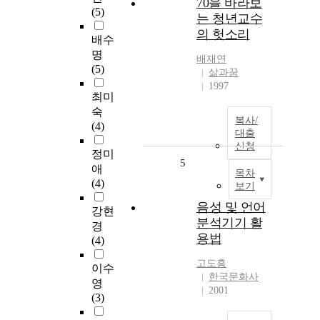
70을 바라보
(5)
는 청년교수
의 헛소리
배수
명
배재연
(5)
삶과꿈
1997
최미
숙
복사/
(4)
대출
신청
정미
5
애
목차
(4)
보기
음성 및 언어
강현
분석기기 활
경
용법
(4)
고도흥
이수
한국문화사
영
2001
(3)