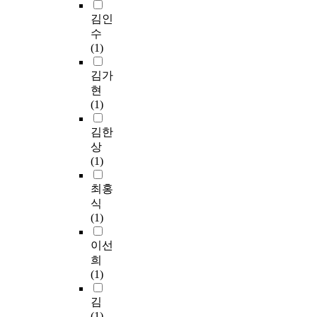
김인
수
(1)
김가
현
(1)
김한
상
(1)
최홍
식
(1)
이선
희
(1)
김
(1)