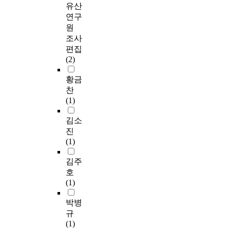
유산
연구
원
조사
편집
(2)
황금
찬
(1)
김소
진
(1)
김주
호
(1)
박병
규
(1)