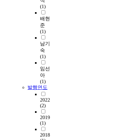
석
(1)
배현
준
(1)
남기
숙
(1)
임선
아
(1)
발행연도
2022
(2)
2019
(1)
2018