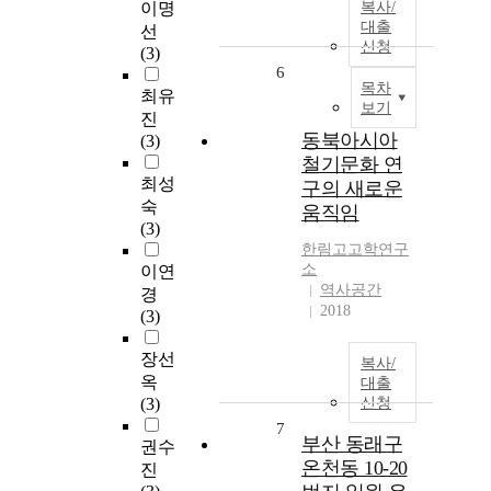
이명
복사/
대출
선
신청
(3)
6
목차
최유
보기
진
동북아시아
(3)
철기문화 연
최성
구의 새로운
숙
움직임
(3)
한림고고학연구
소
이연
역사공간
경
2018
(3)
장선
복사/
옥
대출
(3)
신청
7
부산 동래구
권수
온천동 10-20
진