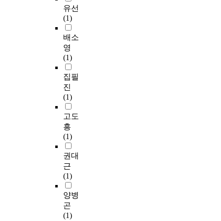
유선
(1)
배소
영
(1)
집필
진
(1)
고도
흥
(1)
권대
근
(1)
양병
곤
(1)