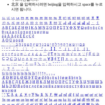
北京 을 입력하시려면
beijing
을 입력하시고 space를 누르
시면 됩니다.
ㅥ
ㅦ
ㅧ
ㅨ
ㅩ
ㅪ
ㅫ
ㅬ
ㅭ
ㅮ
ㅯ
ㅰ
ㅱ
ㅲ
ㅳ
ㅴ
ㅵ
ㅶ
ㅷ
ㅸ
ㅹ
ㅺ
ㅻ
ㅼ
ㅽ
ㅾ
ㅿ
ㆀ
ㆁ
ㆂ
ㆃ
ㆄ
ㆅ
ㆆ
ㆇ
ㆈ
ㆉ
ㆊ
ㆋ
ㆌ
ㆍ
ㆎ
Α
Β
Γ
Δ
Ε
Ζ
Η
Θ
Ι
Κ
Λ
Μ
Ν
Ξ
Ο
Π
Ρ
Σ
Τ
Υ
Φ
Χ
Ψ
Ω
α
β
γ
δ
ε
ζ
η
θ
ι
κ
λ
μ
ν
ξ
ο
π
ρ
σ
τ
υ
φ
χ
ψ
ω
á
à
Á
À
é
è
É
È
ç
Ç
ê
Ä
Ö
Ü
ä
ö
ü
ß
ְ
ֳ
ֲ
ֱ
ָ
ַ
ֵ
ֶ
ִ
ֹ
ּ
ֻ
ׂ
ׁ
ּ
ב
ה
נ
מ
צ
ת
ץ
ש
ד
ג
כ
ע
י
ח
ל
ך
ף
ק
ר
א
ט
ו
ן
ם
פ
‘
’
“
”
〔
〕
〈
〉
「
」
『
』
【
】
＂
（
）
［
］
｛
｝
±
×
÷
≠
≤
≥
∞
∴
♂
♀
∠
⊥
⌒
∂
∇
≡
≒
≪
≫
√
∽
∝
∵
∫
∬
∈
∋
⊆
⊇
⊂
⊃
∪
∩
∧
∨
￢
⇒
⇔
∀
∃
∮
∑
∏
＋
－
＜
＝
＞
、
。
·
‥
…
¨
〃
―
∥
＼
∼
´
～
ˇ
˘
˝
˚
˙
¸
˛
¡
¿
ː
！
＇
，
．
／
：
；
？
＾
＿
｀
｜
½
⅓
⅔
¼
¾
⅛
⅜
⅝
⅞
¹
²
³
⁴
ⁿ
₁
₂
₃
₄
Æ
Ð
Ħ
Ĳ
Ł
Ø
Œ
Þ
Ŧ
Ŋ
æ
đ
ð
ħ
ı
ĳ
ĸ
ŀ
ł
ø
œ
ß
þ
ŧ
ŋ
ŉ
А
Б
В
Г
Д
Е
Ё
Ж
З
И
Й
К
Л
М
Н
О
П
Р
С
Т
У
Ф
Х
Ц
Ч
Ш
Щ
Ъ
Ы
Ь
Э
Ю
Я
а
б
в
г
д
е
ё
ж
з
и
й
к
л
м
н
о
п
р
с
т
у
ф
х
ц
ч
ш
щ
ъ
ы
ь
э
ю
я
′
″
℃
Å
￠
￡
￥
¤
℉
‰
＄
％
Ｆ
￦
㎕
㎖
㎗
ℓ
㎘
㏄
㎣
㎤
㎥
㎦
㎙
㎚
㎛
㎜
㎝
㎞
㎟
㎠
㎡
㎢
㏊
㎍
㎎
㎏
㏏
㎈
㎉
㏈
㎧
㎨
㎰
㎱
㎲
㎳
㎴
㎵
㎶
㎷
㎸
㎹
㎀
㎁
㎂
㎃
㎄
㎺
㎻
㎽
㎾
㎿
㎐
㎑