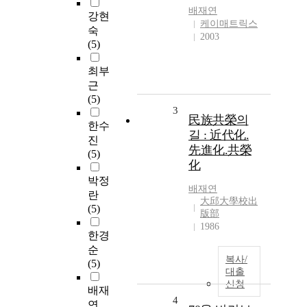
배재연
강현
케이매트릭스
숙
2003
(5)
최부
근
(5)
3
民族共榮의
한수
길 : 近代化.
진
先進化.共榮
(5)
化
박정
배재연
란
大邱大學校出
(5)
版部
1986
한경
순
복사/
(5)
대출
신청
배재
4
연