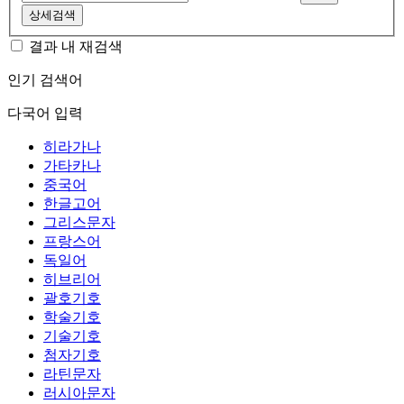
상세검색
결과 내 재검색
인기 검색어
다국어 입력
히라가나
가타카나
중국어
한글고어
그리스문자
프랑스어
독일어
히브리어
괄호기호
학술기호
기술기호
첨자기호
라틴문자
러시아문자