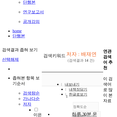
단행본
연구보고서
공개강의
home
단행본
검색결과 좁혀 보기
연관
저자 : 배재연
검색키워드
검색
선택해제
(검색결과
14
건)
어 추
천
좁혀본 항목 보
이 검
기순서
색어
내보내기
로 많
내책장담기
검색량순
한글로보기
이 본
1
가나다순
자료
저자
정확도순
하루 30분 운
이은
내림차순