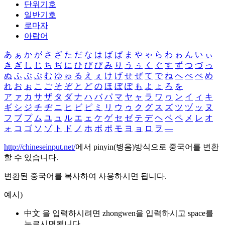
단위기호
일반기호
로마자
아랍어
あ
ぁ
か
が
さ
ざ
た
だ
な
は
ば
ぱ
ま
や
ゃ
ら
わ
ゎ
ん
い
ぃ
き
ぎ
し
じ
ち
ぢ
に
ひ
び
ぴ
み
り
う
ぅ
く
ぐ
す
ず
つ
づ
っ
ぬ
ふ
ぶ
ぷ
む
ゆ
ゅ
る
え
ぇ
け
げ
せ
ぜ
て
で
ね
へ
べ
ぺ
め
れ
お
ぉ
こ
ご
そ
ぞ
と
ど
の
ほ
ぼ
ぽ
も
よ
ょ
ろ
を
ア
ァ
カ
サ
ザ
タ
ダ
ナ
ハ
バ
パ
マ
ヤ
ャ
ラ
ワ
ヮ
ン
イ
ィ
キ
ギ
シ
ジ
チ
ヂ
ニ
ヒ
ビ
ピ
ミ
リ
ウ
ゥ
ク
グ
ス
ズ
ツ
ヅ
ッ
ヌ
フ
ブ
プ
ム
ユ
ュ
ル
エ
ェ
ケ
ゲ
セ
ゼ
テ
デ
ヘ
ベ
ペ
メ
レ
オ
ォ
コ
ゴ
ソ
ゾ
ト
ド
ノ
ホ
ボ
ポ
モ
ヨ
ョ
ロ
ヲ
―
http://chineseinput.net/
에서 pinyin(병음)방식으로 중국어를 변환
할 수 있습니다.
변환된 중국어를 복사하여 사용하시면 됩니다.
예시)
中文 을 입력하시려면
zhongwen
을 입력하시고 space를
누르시면됩니다.