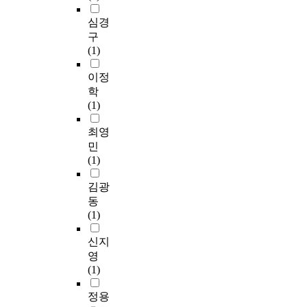
심경
구
(1)
이정
학
(1)
최영
민
(1)
김광
동
(1)
신지
영
(1)
정용