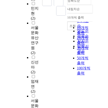
정확도순
민지
내림차순
정확도
현
순
10개씩 출력
(2)
내림차순
인기도
순
조회
서울
10개씩
연도순
문화
출력
제목순
유산
20개씩
저자순
연구
출력
발행기
원
30개씩
관순
(2)
출력
50개씩
신선
출력
아
100개씩
(2)
출력
엄재
연
(2)
서울
문화