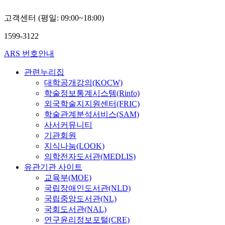
고객센터 (평일: 09:00~18:00)
1599-3122
ARS 번호안내
관련누리집
대학공개강의(KOCW)
학술정보통계시스템(Rinfo)
외국학술지지원센터(FRIC)
학술관계분석서비스(SAM)
사서커뮤니티
기관회원
지식나눔(LOOK)
의학전자도서관(MEDLIS)
유관기관 사이트
교육부(MOE)
국립장애인도서관(NLD)
국립중앙도서관(NL)
국회도서관(NAL)
연구윤리정보포털(CRE)