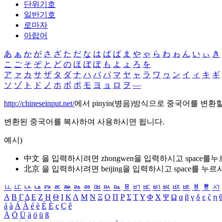
단위기호
일반기호
로마자
아랍어
あ
ぁ
か
が
さ
ざ
た
だ
な
は
ば
ぱ
ま
や
ゃ
ら
わ
ゎ
ん
い
ぃ
き
こ
ご
そ
ぞ
と
ど
の
ほ
ぼ
ぽ
も
よ
ょ
ろ
を
ア
ァ
カ
サ
ザ
タ
ダ
ナ
ハ
バ
パ
マ
ヤ
ャ
ラ
ワ
ヮ
ン
イ
ィ
キ
ギ
ソ
ゾ
ト
ド
ノ
ホ
ボ
ポ
モ
ヨ
ョ
ロ
ヲ
―
http://chineseinput.net/
에서 pinyin(병음)방식으로 중국어를 변환
변환된 중국어를 복사하여 사용하시면 됩니다.
예시)
中文 을 입력하시려면
zhongwen
을 입력하시고 space를
北京 을 입력하시려면
beijing
을 입력하시고 space를 누르
ㅥ
ㅦ
ㅧ
ㅨ
ㅩ
ㅪ
ㅫ
ㅬ
ㅭ
ㅮ
ㅯ
ㅰ
ㅱ
ㅲ
ㅳ
ㅴ
ㅵ
ㅶ
ㅷ
ㅸ
ㅹ
ㅺ
Α
Β
Γ
Δ
Ε
Ζ
Η
Θ
Ι
Κ
Λ
Μ
Ν
Ξ
Ο
Π
Ρ
Σ
Τ
Υ
Φ
Χ
Ψ
Ω
α
β
γ
δ
ε
ζ
η
á
à
Á
À
é
è
É
È
ç
Ç
ê
Ä
Ö
Ü
ä
ö
ü
ß