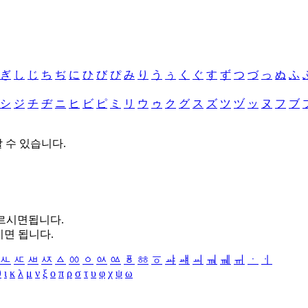
ぎ
し
じ
ち
ぢ
に
ひ
び
ぴ
み
り
う
ぅ
く
ぐ
す
ず
つ
づ
っ
ぬ
ふ
シ
ジ
チ
ヂ
ニ
ヒ
ビ
ピ
ミ
リ
ウ
ゥ
ク
グ
ス
ズ
ツ
ヅ
ッ
ヌ
フ
ブ
할 수 있습니다.
누르시면됩니다.
시면 됩니다.
ㅻ
ㅼ
ㅽ
ㅾ
ㅿ
ㆀ
ㆁ
ㆂ
ㆃ
ㆄ
ㆅ
ㆆ
ㆇ
ㆈ
ㆉ
ㆊ
ㆋ
ㆌ
ㆍ
ㆎ
θ
ι
κ
λ
μ
ν
ξ
ο
π
ρ
σ
τ
υ
φ
χ
ψ
ω