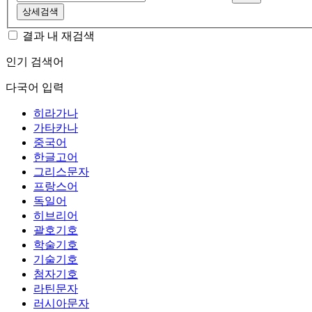
상세검색
결과 내 재검색
인기 검색어
다국어 입력
히라가나
가타카나
중국어
한글고어
그리스문자
프랑스어
독일어
히브리어
괄호기호
학술기호
기술기호
첨자기호
라틴문자
러시아문자