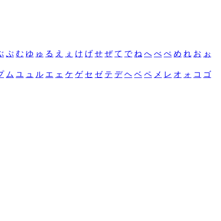
ぶ
ぷ
む
ゆ
ゅ
る
え
ぇ
け
げ
せ
ぜ
て
で
ね
へ
べ
ぺ
め
れ
お
ぉ
プ
ム
ユ
ュ
ル
エ
ェ
ケ
ゲ
セ
ゼ
テ
デ
ヘ
ベ
ペ
メ
レ
オ
ォ
コ
ゴ