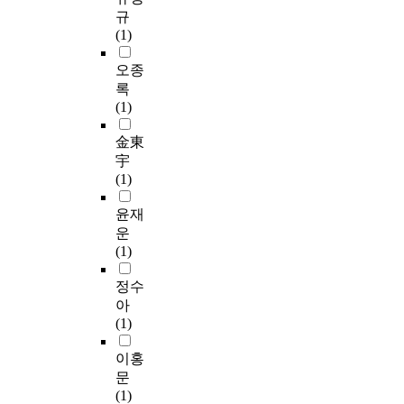
규
(1)
오종
록
(1)
金東
宇
(1)
윤재
운
(1)
정수
아
(1)
이홍
문
(1)