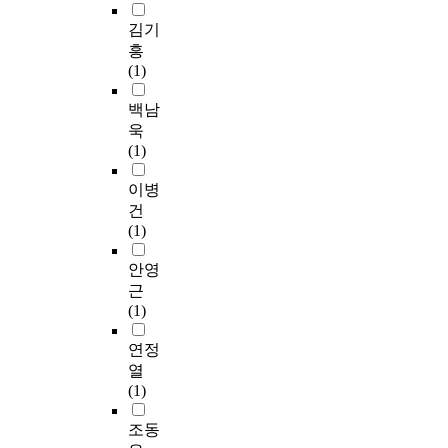
김기
흥
(1)
백남
욱
(1)
이병
건
(1)
안영
근
(1)
연정
열
(1)
조동