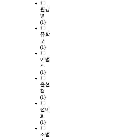
원경
열
(1)
유학
구
(1)
이범
직
(1)
윤현
철
(1)
전미
희
(1)
조법