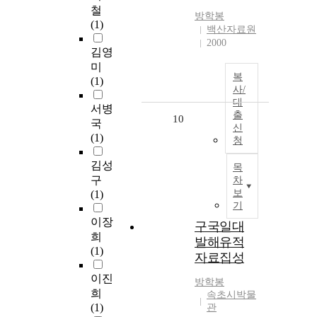
철
방학봉
(1)
백산자료원
2000
김영
미
복
(1)
사/
대
서병
출
10
국
신
(1)
청
김성
목
구
차
보
(1)
기
이장
구국일대
희
발해유적
(1)
자료집성
이진
방학봉
희
속초시박물
(1)
관