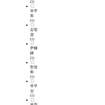
(1)
유주
희
(1)
김창
겸
(1)
尹輝
鐸
(1)
한영
화
(1)
유우
상
(1)
유창