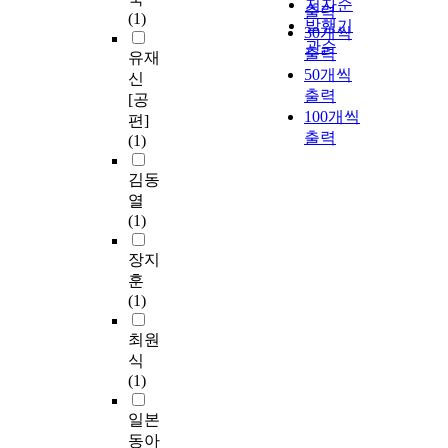
저자순
출력
(1)
발행기
30개씩
관순
출력
유재
50개씩
신
출력
[공
100개씩
편]
출력
(1)
김동
열
(1)
장지
훈
(1)
최원
식
(1)
일본
동아