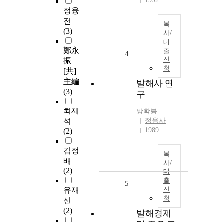
1992
정융
전
복
(3)
사/
대
鄭永
출
4
신
振
청
[共]
主編
발해사 연
(3)
구
최재
방학봉
석
정음사
1989
(2)
김정
복
배
사/
(2)
대
출
5
유재
신
청
신
(2)
발해경제