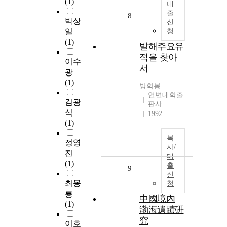
(1)
대
출
8
박상
신
일
청
(1)
발해주요유
적을 찾아
이수
서
광
(1)
방학봉
연변대학출
김광
판사
식
1992
(1)
복
정영
사/
진
대
(1)
출
9
신
최몽
청
룡
中國境內
(1)
渤海遺蹟硏
究
이호