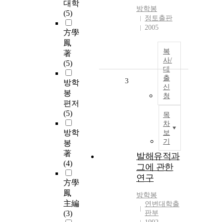
대학
방학봉
(5)
정토출판
2005
方學
鳳
복
著
사/
(5)
대
출
3
방학
신
봉
청
편저
(5)
목
차
방학
보
기
봉
著
발해유적과
(4)
그에 관한
연구
方學
鳳
방학봉
主編
연변대학출
(3)
판부