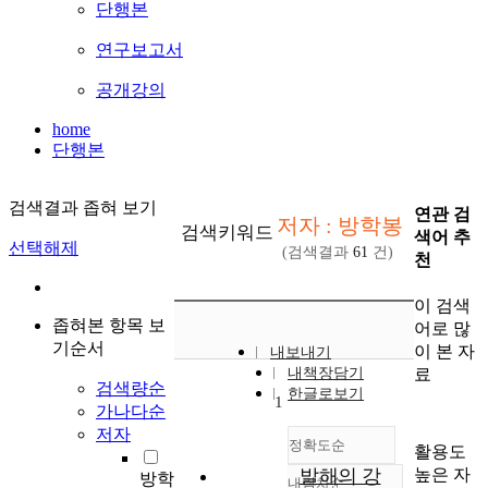
단행본
연구보고서
공개강의
home
단행본
검색결과 좁혀 보기
연관 검
저자 : 방학봉
검색키워드
색어 추
선택해제
(검색결과
61
건)
천
이 검색
좁혀본 항목 보
어로 많
기순서
이 본 자
내보내기
료
내책장담기
검색량순
한글로보기
1
가나다순
저자
정확도순
활용도
높은 자
발해의 강
방학
내림차순