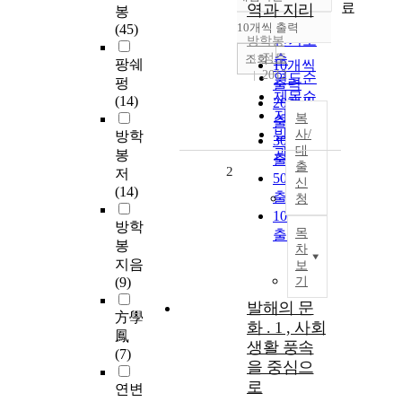
정확도
료
역과 지리
봉
순
10개씩 출력
(45)
내림차순
인기도
방학봉
정토
순
조회
팡쉐
10개씩
2012
연도순
펑
출력
제목순
(14)
20개씩
저자순
복
출력
발행기
사/
방학
30개씩
대
관순
봉
출력
출
2
저
50개씩
신
(14)
출력
청
100개씩
방학
목
출력
봉
차
지음
보
(9)
기
발해의 문
方學
화 . 1 , 사회
鳳
생활 풍속
(7)
을 중심으
로
연변