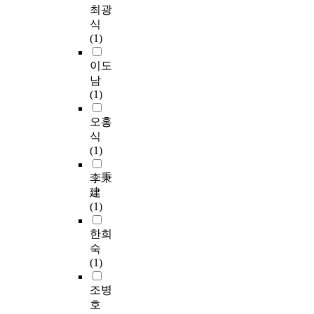
최광
식
(1)
이도
남
(1)
오홍
식
(1)
李秉
建
(1)
한희
숙
(1)
조병
호