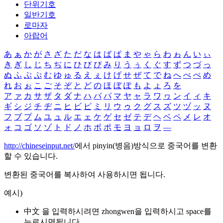
단위기호
일반기호
로마자
아랍어
あ
ぁ
か
が
さ
ざ
た
だ
な
は
ば
ぱ
ま
や
ゃ
ら
わ
ゎ
ん
い
ぃ
き
ぎ
し
じ
ち
ぢ
に
ひ
び
ぴ
み
り
う
ぅ
く
ぐ
す
ず
つ
づ
っ
ぬ
ふ
ぶ
ぷ
む
ゆ
ゅ
る
え
ぇ
け
げ
せ
ぜ
て
で
ね
へ
べ
ぺ
め
れ
お
ぉ
こ
ご
そ
ぞ
と
ど
の
ほ
ぼ
ぽ
も
よ
ょ
ろ
を
ア
ァ
カ
サ
ザ
タ
ダ
ナ
ハ
バ
パ
マ
ヤ
ャ
ラ
ワ
ヮ
ン
イ
ィ
キ
ギ
シ
ジ
チ
ヂ
ニ
ヒ
ビ
ピ
ミ
リ
ウ
ゥ
ク
グ
ス
ズ
ツ
ヅ
ッ
ヌ
フ
ブ
プ
ム
ユ
ュ
ル
エ
ェ
ケ
ゲ
セ
ゼ
テ
デ
ヘ
ベ
ペ
メ
レ
オ
ォ
コ
ゴ
ソ
ゾ
ト
ド
ノ
ホ
ボ
ポ
モ
ヨ
ョ
ロ
ヲ
―
http://chineseinput.net/
에서 pinyin(병음)방식으로 중국어를 변환
할 수 있습니다.
변환된 중국어를 복사하여 사용하시면 됩니다.
예시)
中文 을 입력하시려면
zhongwen
을 입력하시고 space를
누르시면됩니다.