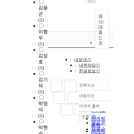
2012
김용
곤
복
(1)
사/
대
이형
출
우
신
청
(1)
김성
내보내기
호
내책장담기
(1)
한글로보기
김기
정확도순
덕
(1)
내림차순
정확도
박영
순
10개씩 출력
내림차순
석
인기도
(1)
순
조회
10개씩
연도순
출력
박현
제목순
20개씩
숙