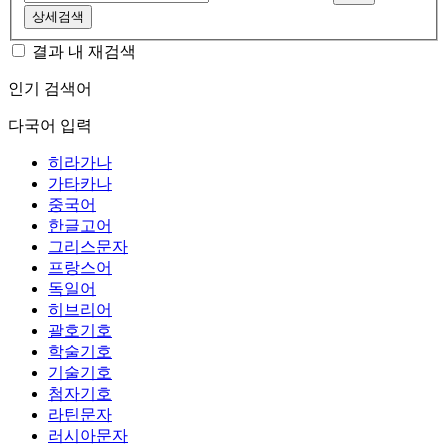
상세검색
결과 내 재검색
인기 검색어
다국어 입력
히라가나
가타카나
중국어
한글고어
그리스문자
프랑스어
독일어
히브리어
괄호기호
학술기호
기술기호
첨자기호
라틴문자
러시아문자