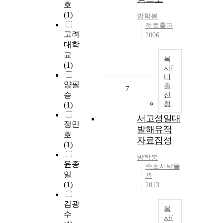
호
(1)
방학봉
정토출판
고려
2006
대학
교
복
(1)
사/
대
양필
출
7
승
신
청
(1)
서고성일대
정민
발해유적
호
자료집성
(1)
방학봉
윤종
속초시박물
일
관
(1)
2013
김광
복
수
사/