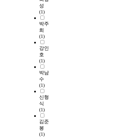
성
(1)
박주
희
(1)
강인
호
(1)
박남
수
(1)
신형
식
(1)
김준
봉
(1)