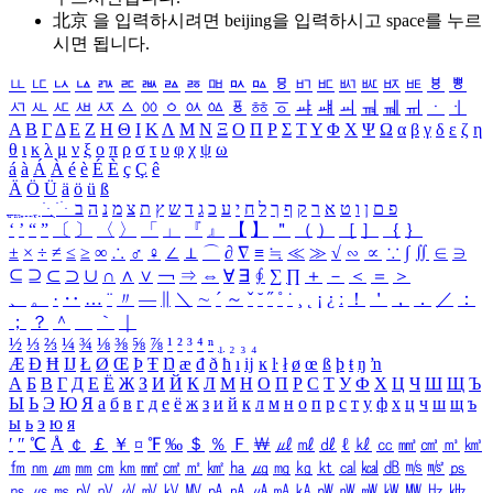
北京 을 입력하시려면
beijing
을 입력하시고 space를 누르
시면 됩니다.
ㅥ
ㅦ
ㅧ
ㅨ
ㅩ
ㅪ
ㅫ
ㅬ
ㅭ
ㅮ
ㅯ
ㅰ
ㅱ
ㅲ
ㅳ
ㅴ
ㅵ
ㅶ
ㅷ
ㅸ
ㅹ
ㅺ
ㅻ
ㅼ
ㅽ
ㅾ
ㅿ
ㆀ
ㆁ
ㆂ
ㆃ
ㆄ
ㆅ
ㆆ
ㆇ
ㆈ
ㆉ
ㆊ
ㆋ
ㆌ
ㆍ
ㆎ
Α
Β
Γ
Δ
Ε
Ζ
Η
Θ
Ι
Κ
Λ
Μ
Ν
Ξ
Ο
Π
Ρ
Σ
Τ
Υ
Φ
Χ
Ψ
Ω
α
β
γ
δ
ε
ζ
η
θ
ι
κ
λ
μ
ν
ξ
ο
π
ρ
σ
τ
υ
φ
χ
ψ
ω
á
à
Á
À
é
è
É
È
ç
Ç
ê
Ä
Ö
Ü
ä
ö
ü
ß
ְ
ֳ
ֲ
ֱ
ָ
ַ
ֵ
ֶ
ִ
ֹ
ּ
ֻ
ׂ
ׁ
ּ
ב
ה
נ
מ
צ
ת
ץ
ש
ד
ג
כ
ע
י
ח
ל
ך
ף
ק
ר
א
ט
ו
ן
ם
פ
‘
’
“
”
〔
〕
〈
〉
「
」
『
』
【
】
＂
（
）
［
］
｛
｝
±
×
÷
≠
≤
≥
∞
∴
♂
♀
∠
⊥
⌒
∂
∇
≡
≒
≪
≫
√
∽
∝
∵
∫
∬
∈
∋
⊆
⊇
⊂
⊃
∪
∩
∧
∨
￢
⇒
⇔
∀
∃
∮
∑
∏
＋
－
＜
＝
＞
、
。
·
‥
…
¨
〃
―
∥
＼
∼
´
～
ˇ
˘
˝
˚
˙
¸
˛
¡
¿
ː
！
＇
，
．
／
：
；
？
＾
＿
｀
｜
½
⅓
⅔
¼
¾
⅛
⅜
⅝
⅞
¹
²
³
⁴
ⁿ
₁
₂
₃
₄
Æ
Ð
Ħ
Ĳ
Ł
Ø
Œ
Þ
Ŧ
Ŋ
æ
đ
ð
ħ
ı
ĳ
ĸ
ŀ
ł
ø
œ
ß
þ
ŧ
ŋ
ŉ
А
Б
В
Г
Д
Е
Ё
Ж
З
И
Й
К
Л
М
Н
О
П
Р
С
Т
У
Ф
Х
Ц
Ч
Ш
Щ
Ъ
Ы
Ь
Э
Ю
Я
а
б
в
г
д
е
ё
ж
з
и
й
к
л
м
н
о
п
р
с
т
у
ф
х
ц
ч
ш
щ
ъ
ы
ь
э
ю
я
′
″
℃
Å
￠
￡
￥
¤
℉
‰
＄
％
Ｆ
￦
㎕
㎖
㎗
ℓ
㎘
㏄
㎣
㎤
㎥
㎦
㎙
㎚
㎛
㎜
㎝
㎞
㎟
㎠
㎡
㎢
㏊
㎍
㎎
㎏
㏏
㎈
㎉
㏈
㎧
㎨
㎰
㎱
㎲
㎳
㎴
㎵
㎶
㎷
㎸
㎹
㎀
㎁
㎂
㎃
㎄
㎺
㎻
㎽
㎾
㎿
㎐
㎑