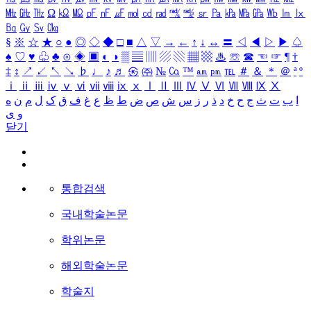
㎒
㎓
㎔
Ω
㏀
㏁
㎊
㎋
㎌
㏖
㏅
㎭
㎮
㎯
㏛
㎩
㎪
㎫
㎬
㏝
㏐
㏓
㏃
㏉
㏜
㏆
§
※
☆
★
○
●
◎
◇
◆
□
■
△
▽
→
←
↑
↓
↔
〓
◁
◀
▷
▶
♤
♠
♡
♥
♧
♣
⊙
◈
▣
◐
◑
▒
▤
▥
▨
▧
▦
▩
♨
☏
☎
☜
☞
¶
†
‡
↕
↗
↙
↖
↘
♭
♩
♪
♬
㉿
㈜
№
㏇
™
㏂
㏘
℡
＃
＆
＊
＠
ª
º
ⅰ
ⅱ
ⅲ
ⅳ
ⅴ
ⅵ
ⅶ
ⅷ
ⅸ
ⅹ
Ⅰ
Ⅱ
Ⅲ
Ⅳ
Ⅴ
Ⅵ
Ⅶ
Ⅷ
Ⅸ
Ⅹ
ا
ب
ت
ث
ج
ح
خ
د
ذ
ر
ز
س
ش
ص
ض
ط
ظ
ع
غ
ف
ق
ک
ل
م
ن
ه
و
ی
닫기
통합검색
국내학술논문
학위논문
해외학술논문
학술지