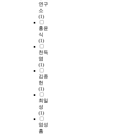
연구
소
(1)
홍윤
식
(1)
천득
염
(1)
김종
헌
(1)
최일
성
(1)
엄성
흠