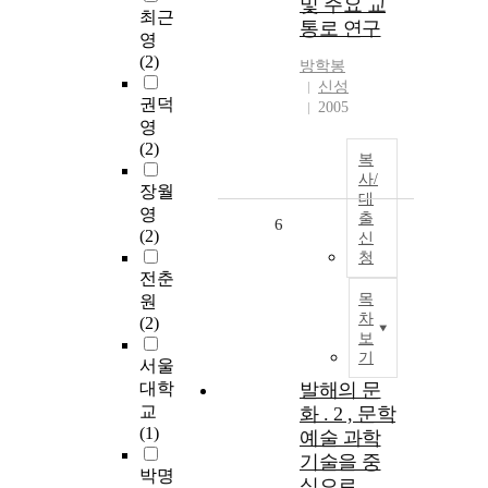
및 주요 교
최근
통로 연구
영
(2)
방학봉
신성
권덕
2005
영
(2)
복
사/
장월
대
영
출
6
(2)
신
청
전춘
목
원
차
(2)
보
기
서울
대학
발해의 문
교
화 . 2 , 문학
(1)
예술 과학
기술을 중
박명
심으로