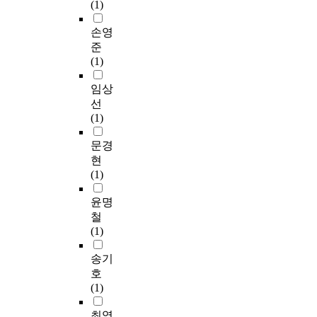
(1)
손영
준
(1)
임상
선
(1)
문경
현
(1)
윤명
철
(1)
송기
호
(1)
최영