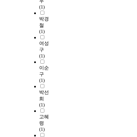
우
(1)
박경
철
(1)
여성
구
(1)
이순
구
(1)
박선
희
(1)
고혜
령
(1)