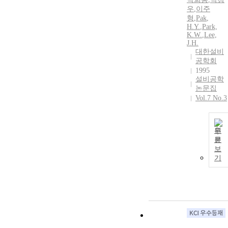
우
,
이주
형
,
Pak
,
H.Y.
,
Park,
K.W.
,
Lee,
J.
H.
대한설비
공학회
1995
설비공학
논문집
Vol.7 No.3
원
문
보
기