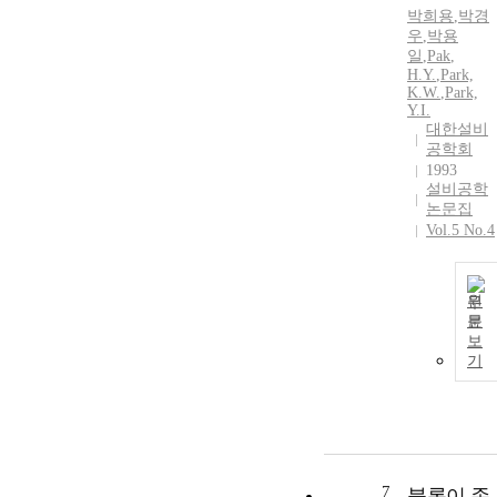
박희용
,
박경
우
,
박용
일
,
Pak
,
H.Y.
,
Park,
K.W.
,
Park,
Y.
I.
대한설비
공학회
1993
설비공학
논문집
Vol.5 No.4
원
문
보
기
7
블록이 존