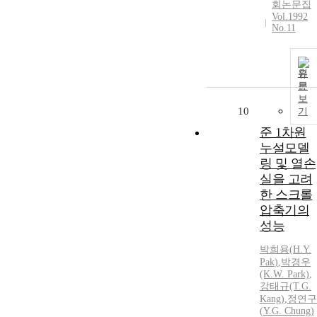
회논문집
Vol.1992
No.11
원
문
보
10
기
준 1차원
누설모델
링 및 열손
실을 고려
한 스크롤
압축기의
성능
박희용
(
H.Y.
Pak
)
,
박경우
(K.W. Park)
,
강태규(T.G.
Kang)
,
정연구
(
Y.
G. Chung)