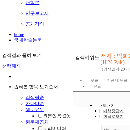
단행본
연구보고서
공개강의
home
국내학술논문
저자 : 박희
검색결과 좁혀 보기
검색키워드
(H.Y. Pak)
선택해제
(검색결과
29
건
무료
기관 내 무료
좁혀본 항목 보기순서
유료
검색량순
가나다순
내보내기
원문유무
내책장담기
원문있음
(29)
한글로보기
원문제공처
누리미디어