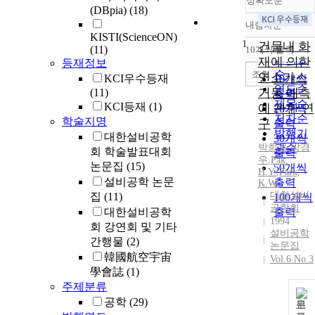
정확도순
(DBpia)
(18)
내림차순
정확도
KISTI(ScienceON)
1
순
건물내 화
(11)
10개씩 출력
내림차
인기도
재에 의한
등재정보
순
조회
연소가스
KCI우수등재
10개씩
연도순
거동 예측
(11)
출력
제목순
KCI등재
(1)
에 관한 연
20개씩
저자순
학술지명
구
출력
발행기
대한설비공학
30개씩
박희용
관순
,
박경
회 학술발표대회
출력
우
,
Pak
,
논문집
(15)
50개씩
H.Y.
,
Park,
설비공학 논문
출력
K.W.
대한설비
집
(11)
100개씩
공학회
대한설비공학
출력
1994
회 강연회 및 기타
설비공학
간행물
(2)
논문집
韓國航空宇宙
Vol.6 No.3
學會誌
(1)
주제분류
공학
(29)
원