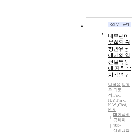
5
내부핀이
부착된 원
형관유동
에서의 열
전달특성
에 관한 수
치적연구
박희용
,
박경
우
,
최문
석
,
Pak
,
H.Y.
,
Park,
K.W.
,
Choi,
M.S.
대한설비
공학회
1996
설비공학