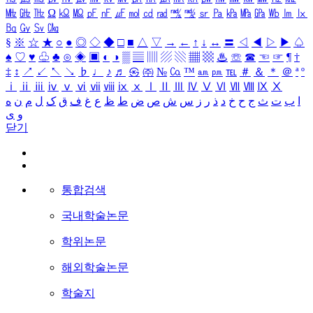
㎒
㎓
㎔
Ω
㏀
㏁
㎊
㎋
㎌
㏖
㏅
㎭
㎮
㎯
㏛
㎩
㎪
㎫
㎬
㏝
㏐
㏓
㏃
㏉
㏜
㏆
§
※
☆
★
○
●
◎
◇
◆
□
■
△
▽
→
←
↑
↓
↔
〓
◁
◀
▷
▶
♤
♠
♡
♥
♧
♣
⊙
◈
▣
◐
◑
▒
▤
▥
▨
▧
▦
▩
♨
☏
☎
☜
☞
¶
†
‡
↕
↗
↙
↖
↘
♭
♩
♪
♬
㉿
㈜
№
㏇
™
㏂
㏘
℡
＃
＆
＊
＠
ª
º
ⅰ
ⅱ
ⅲ
ⅳ
ⅴ
ⅵ
ⅶ
ⅷ
ⅸ
ⅹ
Ⅰ
Ⅱ
Ⅲ
Ⅳ
Ⅴ
Ⅵ
Ⅶ
Ⅷ
Ⅸ
Ⅹ
ا
ب
ت
ث
ج
ح
خ
د
ذ
ر
ز
س
ش
ص
ض
ط
ظ
ع
غ
ف
ق
ک
ل
م
ن
ه
و
ی
닫기
통합검색
국내학술논문
학위논문
해외학술논문
학술지