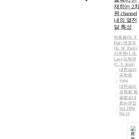
재하는 2
원 channel
내의 열전
달 특성
박희용
(
H.
Y.
Pak
)
,
박경우
(K. W. Park)
,
이주형(J.
H.
Lee)
,
김제영
(C.
Y.
Kim)
대한설비
공학회
1994
대한설비
공학회 학
술발표대
회논문집
Vol.1994
No.11
원
문