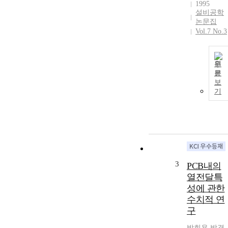
1995
설비공학
논문집
Vol.7 No.3
원
문
보
기
3
PCB내의
열전달특
성에 관한
수치적 연
구
박희용
,
박경