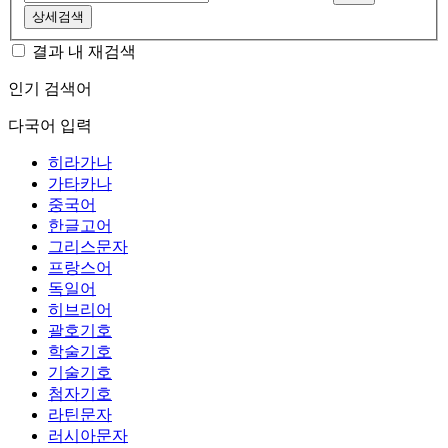
상세검색
결과 내 재검색
인기 검색어
다국어 입력
히라가나
가타카나
중국어
한글고어
그리스문자
프랑스어
독일어
히브리어
괄호기호
학술기호
기술기호
첨자기호
라틴문자
러시아문자