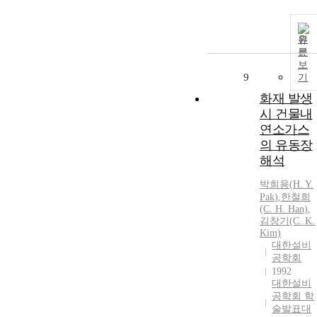
원
문
보
9
기
화재 발생
시 건물내
연소가스
의 유동장
해석
박희용
(
H.
Y.
Pak
)
,
한철희
(C.
H.
Han)
,
김창기(C. K.
Kim)
대한설비
공학회
1992
대한설비
공학회 학
술발표대