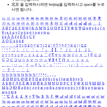
北京 을 입력하시려면
beijing
을 입력하시고 space를 누르
시면 됩니다.
ㅥ
ㅦ
ㅧ
ㅨ
ㅩ
ㅪ
ㅫ
ㅬ
ㅭ
ㅮ
ㅯ
ㅰ
ㅱ
ㅲ
ㅳ
ㅴ
ㅵ
ㅶ
ㅷ
ㅸ
ㅹ
ㅺ
ㅻ
ㅼ
ㅽ
ㅾ
ㅿ
ㆀ
ㆁ
ㆂ
ㆃ
ㆄ
ㆅ
ㆆ
ㆇ
ㆈ
ㆉ
ㆊ
ㆋ
ㆌ
ㆍ
ㆎ
Α
Β
Γ
Δ
Ε
Ζ
Η
Θ
Ι
Κ
Λ
Μ
Ν
Ξ
Ο
Π
Ρ
Σ
Τ
Υ
Φ
Χ
Ψ
Ω
α
β
γ
δ
ε
ζ
η
θ
ι
κ
λ
μ
ν
ξ
ο
π
ρ
σ
τ
υ
φ
χ
ψ
ω
á
à
Á
À
é
è
É
È
ç
Ç
ê
Ä
Ö
Ü
ä
ö
ü
ß
ְ
ֳ
ֲ
ֱ
ָ
ַ
ֵ
ֶ
ִ
ֹ
ּ
ֻ
ׂ
ׁ
ּ
ב
ה
נ
מ
צ
ת
ץ
ש
ד
ג
כ
ע
י
ח
ל
ך
ף
ק
ר
א
ט
ו
ן
ם
פ
‘
’
“
”
〔
〕
〈
〉
「
」
『
』
【
】
＂
（
）
［
］
｛
｝
±
×
÷
≠
≤
≥
∞
∴
♂
♀
∠
⊥
⌒
∂
∇
≡
≒
≪
≫
√
∽
∝
∵
∫
∬
∈
∋
⊆
⊇
⊂
⊃
∪
∩
∧
∨
￢
⇒
⇔
∀
∃
∮
∑
∏
＋
－
＜
＝
＞
、
。
·
‥
…
¨
〃
―
∥
＼
∼
´
～
ˇ
˘
˝
˚
˙
¸
˛
¡
¿
ː
！
＇
，
．
／
：
；
？
＾
＿
｀
｜
½
⅓
⅔
¼
¾
⅛
⅜
⅝
⅞
¹
²
³
⁴
ⁿ
₁
₂
₃
₄
Æ
Ð
Ħ
Ĳ
Ł
Ø
Œ
Þ
Ŧ
Ŋ
æ
đ
ð
ħ
ı
ĳ
ĸ
ŀ
ł
ø
œ
ß
þ
ŧ
ŋ
ŉ
А
Б
В
Г
Д
Е
Ё
Ж
З
И
Й
К
Л
М
Н
О
П
Р
С
Т
У
Ф
Х
Ц
Ч
Ш
Щ
Ъ
Ы
Ь
Э
Ю
Я
а
б
в
г
д
е
ё
ж
з
и
й
к
л
м
н
о
п
р
с
т
у
ф
х
ц
ч
ш
щ
ъ
ы
ь
э
ю
я
′
″
℃
Å
￠
￡
￥
¤
℉
‰
＄
％
Ｆ
￦
㎕
㎖
㎗
ℓ
㎘
㏄
㎣
㎤
㎥
㎦
㎙
㎚
㎛
㎜
㎝
㎞
㎟
㎠
㎡
㎢
㏊
㎍
㎎
㎏
㏏
㎈
㎉
㏈
㎧
㎨
㎰
㎱
㎲
㎳
㎴
㎵
㎶
㎷
㎸
㎹
㎀
㎁
㎂
㎃
㎄
㎺
㎻
㎽
㎾
㎿
㎐
㎑