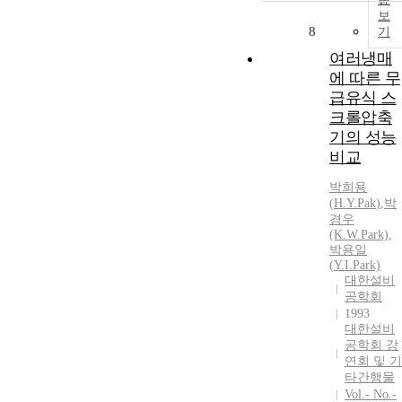
보
8
기
여러냉매
에 따른 무
급유식 스
크롤압축
기의 성능
비교
박희용
(
H.Y.
Pak
)
,
박
경우
(K.W.Park)
,
박용일
(
Y.
I.Park)
대한설비
공학회
1993
대한설비
공학회 강
연회 및 기
타간행물
Vol.- No.-