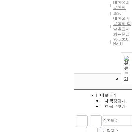
대한설비
공학회
1996
대한설비
공학회 학
술발표대
회논문집
Vol.1996
No.11
원
문
보
기
내보내기
내책장담기
한글로보기
정확도순
내림차순