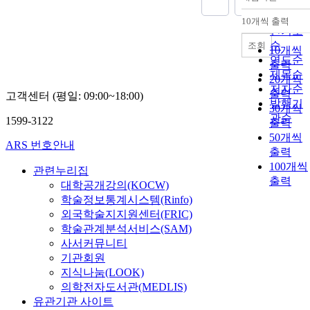
정확도
순
10개씩 출력
내림차
인기도
순
조회
10개씩
연도순
출력
제목순
20개씩
저자순
출력
고객센터 (평일: 09:00~18:00)
발행기
30개씩
관순
1599-3122
출력
50개씩
ARS 번호안내
출력
100개씩
관련누리집
출력
대학공개강의(KOCW)
학술정보통계시스템(Rinfo)
외국학술지지원센터(FRIC)
학술관계분석서비스(SAM)
사서커뮤니티
기관회원
지식나눔(LOOK)
의학전자도서관(MEDLIS)
유관기관 사이트