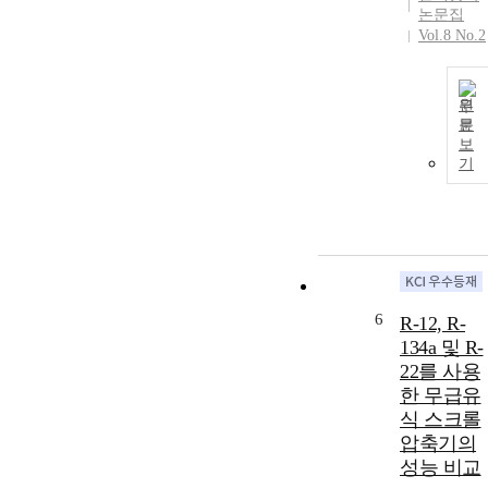
논문집
Vol.8 No.2
원
문
보
기
6
R-12, R-
134a 및 R-
22를 사용
한 무급유
식 스크롤
압축기의
성능 비교