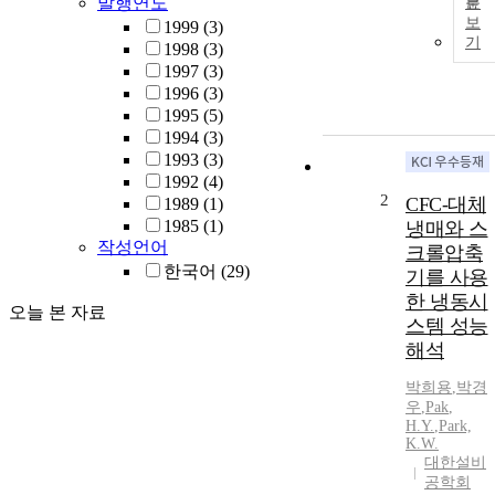
발행연도
문
보
1999
(3)
기
1998
(3)
1997
(3)
1996
(3)
1995
(5)
1994
(3)
1993
(3)
1992
(4)
2
CFC-대체
1989
(1)
1985
(1)
냉매와 스
작성언어
크롤압축
한국어
(29)
기를 사용
한 냉동시
오늘 본 자료
스템 성능
해석
박희용
,
박경
우
,
Pak
,
H.Y.
,
Park,
K.W.
대한설비
공학회