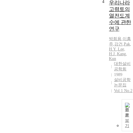
4
우리나라
고령토의
열전도계
수에 관한
연구
박희용
,
이흥
주
,
강건
,
Pak
,
H.Y.
,
Lee,
H.
J.
,
Kang,
Kun
대한설비
공학회
1989
설비공학
논문집
Vol.1 No.2
원
문
보
기