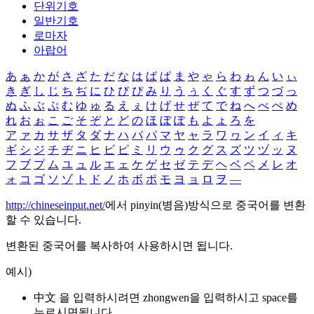
단위기호
일반기호
로마자
아랍어
あ
ぁ
か
が
さ
ざ
た
だ
な
は
ば
ぱ
ま
や
ゃ
ら
わ
ゎ
ん
い
ぃ
き
ぎ
し
じ
ち
ぢ
に
ひ
び
ぴ
み
り
う
ぅ
く
ぐ
す
ず
つ
づ
っ
ぬ
ふ
ぶ
ぷ
む
ゆ
ゅ
る
え
ぇ
け
げ
せ
ぜ
て
で
ね
へ
べ
ぺ
め
れ
お
ぉ
こ
ご
そ
ぞ
と
ど
の
ほ
ぼ
ぽ
も
よ
ょ
ろ
を
ア
ァ
カ
サ
ザ
タ
ダ
ナ
ハ
バ
パ
マ
ヤ
ャ
ラ
ワ
ヮ
ン
イ
ィ
キ
ギ
シ
ジ
チ
ヂ
ニ
ヒ
ビ
ピ
ミ
リ
ウ
ゥ
ク
グ
ス
ズ
ツ
ヅ
ッ
ヌ
フ
ブ
プ
ム
ユ
ュ
ル
エ
ェ
ケ
ゲ
セ
ゼ
テ
デ
ヘ
ベ
ペ
メ
レ
オ
ォ
コ
ゴ
ソ
ゾ
ト
ド
ノ
ホ
ボ
ポ
モ
ヨ
ョ
ロ
ヲ
―
http://chineseinput.net/
에서 pinyin(병음)방식으로 중국어를 변환
할 수 있습니다.
변환된 중국어를 복사하여 사용하시면 됩니다.
예시)
中文 을 입력하시려면
zhongwen
을 입력하시고 space를
누르시면됩니다.