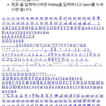
北京 을 입력하시려면
beijing
을 입력하시고 space를 누르
시면 됩니다.
ㅥ
ㅦ
ㅧ
ㅨ
ㅩ
ㅪ
ㅫ
ㅬ
ㅭ
ㅮ
ㅯ
ㅰ
ㅱ
ㅲ
ㅳ
ㅴ
ㅵ
ㅶ
ㅷ
ㅸ
ㅹ
ㅺ
ㅻ
ㅼ
ㅽ
ㅾ
ㅿ
ㆀ
ㆁ
ㆂ
ㆃ
ㆄ
ㆅ
ㆆ
ㆇ
ㆈ
ㆉ
ㆊ
ㆋ
ㆌ
ㆍ
ㆎ
Α
Β
Γ
Δ
Ε
Ζ
Η
Θ
Ι
Κ
Λ
Μ
Ν
Ξ
Ο
Π
Ρ
Σ
Τ
Υ
Φ
Χ
Ψ
Ω
α
β
γ
δ
ε
ζ
η
θ
ι
κ
λ
μ
ν
ξ
ο
π
ρ
σ
τ
υ
φ
χ
ψ
ω
á
à
Á
À
é
è
É
È
ç
Ç
ê
Ä
Ö
Ü
ä
ö
ü
ß
ְ
ֳ
ֲ
ֱ
ָ
ַ
ֵ
ֶ
ִ
ֹ
ּ
ֻ
ׂ
ׁ
ּ
ב
ה
נ
מ
צ
ת
ץ
ש
ד
ג
כ
ע
י
ח
ל
ך
ף
ק
ר
א
ט
ו
ן
ם
פ
‘
’
“
”
〔
〕
〈
〉
「
」
『
』
【
】
＂
（
）
［
］
｛
｝
±
×
÷
≠
≤
≥
∞
∴
♂
♀
∠
⊥
⌒
∂
∇
≡
≒
≪
≫
√
∽
∝
∵
∫
∬
∈
∋
⊆
⊇
⊂
⊃
∪
∩
∧
∨
￢
⇒
⇔
∀
∃
∮
∑
∏
＋
－
＜
＝
＞
、
。
·
‥
…
¨
〃
―
∥
＼
∼
´
～
ˇ
˘
˝
˚
˙
¸
˛
¡
¿
ː
！
＇
，
．
／
：
；
？
＾
＿
｀
｜
½
⅓
⅔
¼
¾
⅛
⅜
⅝
⅞
¹
²
³
⁴
ⁿ
₁
₂
₃
₄
Æ
Ð
Ħ
Ĳ
Ł
Ø
Œ
Þ
Ŧ
Ŋ
æ
đ
ð
ħ
ı
ĳ
ĸ
ŀ
ł
ø
œ
ß
þ
ŧ
ŋ
ŉ
А
Б
В
Г
Д
Е
Ё
Ж
З
И
Й
К
Л
М
Н
О
П
Р
С
Т
У
Ф
Х
Ц
Ч
Ш
Щ
Ъ
Ы
Ь
Э
Ю
Я
а
б
в
г
д
е
ё
ж
з
и
й
к
л
м
н
о
п
р
с
т
у
ф
х
ц
ч
ш
щ
ъ
ы
ь
э
ю
я
′
″
℃
Å
￠
￡
￥
¤
℉
‰
＄
％
Ｆ
￦
㎕
㎖
㎗
ℓ
㎘
㏄
㎣
㎤
㎥
㎦
㎙
㎚
㎛
㎜
㎝
㎞
㎟
㎠
㎡
㎢
㏊
㎍
㎎
㎏
㏏
㎈
㎉
㏈
㎧
㎨
㎰
㎱
㎲
㎳
㎴
㎵
㎶
㎷
㎸
㎹
㎀
㎁
㎂
㎃
㎄
㎺
㎻
㎽
㎾
㎿
㎐
㎑