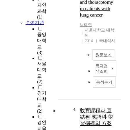
and thoracotomy
의
자연
in patients with
매
과학
lung cancer
체
(1)
유
수여기관
박태연
형
서울대학교 대학
을
중앙
원
분
대학
2014
국내석사
석
교
하
(3)
였
원문보기
다
서울
목차검
.
I
대학
색조회
또
n
교
한
t
(2)
음성듣기
이
r
들
o
경기
정
d
대학
보
u
교
원
c
4
敎育課程과 直
(2)
선
t
結된 國語科 學
호
i
경인
習指導의 方案
에
o
교육