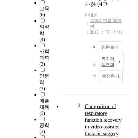
관한 연구
교육
(6)
박태연
중앙대학교 대학
의약
원
2015
국내박사
학
(4)
원문보기
사회
과학
목차검
본
(3)
색조회
연
구
인문
음성듣기
는
학
소
(3)
비
자
예술
건
3
Comparison of
체육
강
respiratory
(3)
정
function recovery
보
공학
in video-assisted
원
(3)
thoracic surgery
들