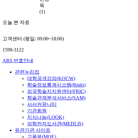
전
e
하
델
추
t
욱
통
.
는
과
관
V
(1)
매
H
데
코
청
A
체
o
그
칭
들
T
오늘 본 자료
,
w
목
대
인
S
웹
e
적
화
육
l
고객센터 (평일: 09:00~18:00)
사
v
이
모
조
o
이
e
있
델
가
b
1599-3122
트
r
다
을
자
e
,
,
.
적
리
c
ARS 번호안내
지
t
일
용
하
t
인
h
반
하
고
o
관련누리집
,
e
적
여
있
m
대학공개강의(KOCW)
S
i
인
자
었
y
학술정보통계시스템(Rinfo)
N
r
웹
기
다
e
외국학술지지원센터(FRIC)
S
b
사
주
.
n
학술관계분석서비스(SAM)
의
i
이
도
궁
a
사서커뮤니티
순
o
트
학
궐
b
기관회원
으
l
에
습
과
l
지식나눔(LOOK)
로
o
비
코
정
e
의학전자도서관(MEDLIS)
같
g
하
칭
치
s
유관기관 사이트
았
i
여
프
기
f
교육부(MOE)
으
c
대
로
구