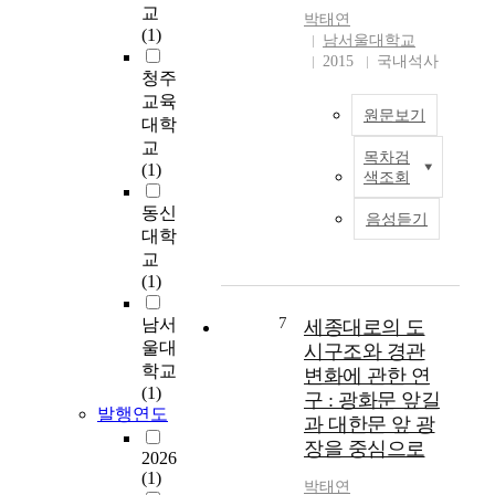
is prevailing. This
도
n
c
교
박태연
research for solving the
와
d
e
(1)
남서울대학교
problem is that each
이
i
r
2015
국내석사
grade for curriculum of
해
t
,
청주
Korean language and
도
s
w
교육
each unit of actual
원문보기
가
d
i
대학
curriculum of Korean
높
e
t
교
language for teaching
목차검
거
r
본
h
(1)
색조회
item to be established
나
i
연
l
with each area are
이
v
구
o
동신
음성듣기
objectivities of this
해
a
의
b
대학
study to research how
도
t
목
e
교
to teach them
가
i
적
c
(1)
concretely. Its contents
낮
v
은
t
are as follows. To
은
e
청
o
7
남서
세종대로의 도
examine the relevance
건
s
소
m
울대
시구조와 경관
between the lesson
강
h
년
y
학교
변화에 관한 연
unit and the teaching
정
a
을
b
(1)
구 : 광화문 앞길
item of curriculum. (It
보
v
대
y
발행연도
과 대한문 앞 광
is as follows) 1) To
에
e
상
t
connect the from of
장을 중심으로
대
u
으
h
2026
lesson unit and
하
n
로
o
(1)
박태연
curriculum with each
여
i
자