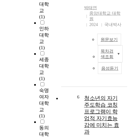
curriculums. We most
대학
명
e
박태연
pay attention to that,
하
교
a
중앙대학교 대학
the Korean language
였
(1)
t
원
course has
으
m
2024
국내박사
characteristics of both
인하
며
e
instrumental and
,
대학
n
원문보기
substantial subject, as
그
교
t
well as. Its form consits
결
(1)
f
목차검
of such various
과
G
o
색조회
branches, in its
는
r
세종
r
formation it is quite
다
a
대학
e
음성듣기
different from other
음
p
교
a
subject. With this
과
h
(1)
r
characteristic of the
같
e
l
Korean language
다
n
숙명
y
excluded, the
.
e
여자
6
l
청소년의 자기
contemporary
o
대학
u
주도학습 코칭
condition of teaching
첫
x
n
교
프로그램이 학
guidance depending
째
i
g
(1)
업적 자기효능
on subject and
,
d
c
감에 미치는 효
reference books, which
관
e
동의
a
과
aim to cram education,
심
a
n
대학