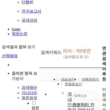
단행본
연구보고서
공개강의
home
학위논문
검색결과 좁혀 보기
연
저자 : 박태연
검색키워드
관
선택해제
(검색결과
21
건)
검
색
어
좁혀본 항목 보
추
기순서
천
내보내기
내책장담기
한글로보기
검색량순
이
가나다순
1
국
검
정확도순
원문유무
내
색
인증코치의 전
내림차순
어
정확도
원문