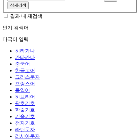
상세검색
결과 내 재검색
인기 검색어
다국어 입력
히라가나
가타카나
중국어
한글고어
그리스문자
프랑스어
독일어
히브리어
괄호기호
학술기호
기술기호
첨자기호
라틴문자
러시아문자