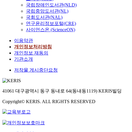
a
국립장애인도서관(NLD)
나
a
학
그
를
s
국립중앙도서관(NL)
용
l
도
램
대
t
이
e
국회도서관(NAL)
서
을
등
e
성
f
관
연구윤리정보포털(CRE)
재
하
r
에
f
웹
사이언스온 (ScienceON)
구
게
r
서
e
사
성
배
e
이용약관
는
c
이
하
치
c
웹
t
개인정보처리방침
트
였
하
o
사
s
는
개인정보 재동의
으
면
v
이
a
제
기관소개
며
서
e
트
n
공
,
왕
r
저작물 게시중단요청
를
d
정
이
과
y
제
m
보
와
사
o
외
e
와
같
대
f
하
c
이
은
부
r
41061 대구광역시 동구 동내로 64(동내동1119) KERIS빌딩
고
h
용
연
를
e
반
a
자
구
중
s
Copyright© KERIS. ALL RIGHTS RESERVED
대
n
그
의
심
p
의
i
룹
목
으
i
양
s
이
적
로
r
상
m
비
을
국
a
을
s
교
위
정
t