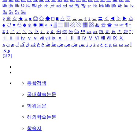
㎒
㎓
㎔
Ω
㏀
㏁
㎊
㎋
㎌
㏖
㏅
㎭
㎮
㎯
㏛
㎩
㎪
㎫
㎬
㏝
㏐
㏓
㏃
㏉
㏜
㏆
§
※
☆
★
○
●
◎
◇
◆
□
■
△
▽
→
←
↑
↓
↔
〓
◁
◀
▷
▶
♤
♠
♡
♥
♧
♣
⊙
◈
▣
◐
◑
▒
▤
▥
▨
▧
▦
▩
♨
☏
☎
☜
☞
¶
†
‡
↕
↗
↙
↖
↘
♭
♩
♪
♬
㉿
㈜
№
㏇
™
㏂
㏘
℡
＃
＆
＊
＠
ª
º
ⅰ
ⅱ
ⅲ
ⅳ
ⅴ
ⅵ
ⅶ
ⅷ
ⅸ
ⅹ
Ⅰ
Ⅱ
Ⅲ
Ⅳ
Ⅴ
Ⅵ
Ⅶ
Ⅷ
Ⅸ
Ⅹ
ا
ب
ت
ث
ج
ح
خ
د
ذ
ر
ز
س
ش
ص
ض
ط
ظ
ع
غ
ف
ق
ک
ل
م
ن
ه
و
ی
닫기
통합검색
국내학술논문
학위논문
해외학술논문
학술지