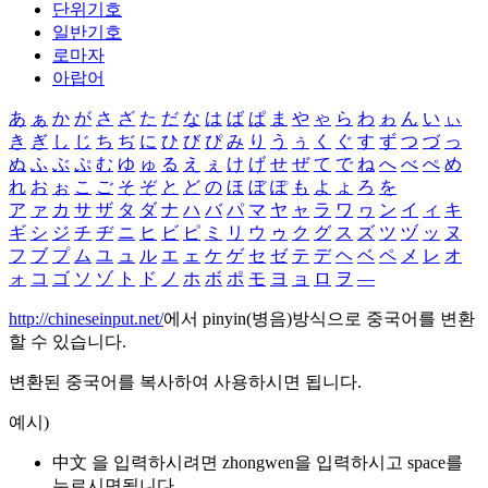
단위기호
일반기호
로마자
아랍어
あ
ぁ
か
が
さ
ざ
た
だ
な
は
ば
ぱ
ま
や
ゃ
ら
わ
ゎ
ん
い
ぃ
き
ぎ
し
じ
ち
ぢ
に
ひ
び
ぴ
み
り
う
ぅ
く
ぐ
す
ず
つ
づ
っ
ぬ
ふ
ぶ
ぷ
む
ゆ
ゅ
る
え
ぇ
け
げ
せ
ぜ
て
で
ね
へ
べ
ぺ
め
れ
お
ぉ
こ
ご
そ
ぞ
と
ど
の
ほ
ぼ
ぽ
も
よ
ょ
ろ
を
ア
ァ
カ
サ
ザ
タ
ダ
ナ
ハ
バ
パ
マ
ヤ
ャ
ラ
ワ
ヮ
ン
イ
ィ
キ
ギ
シ
ジ
チ
ヂ
ニ
ヒ
ビ
ピ
ミ
リ
ウ
ゥ
ク
グ
ス
ズ
ツ
ヅ
ッ
ヌ
フ
ブ
プ
ム
ユ
ュ
ル
エ
ェ
ケ
ゲ
セ
ゼ
テ
デ
ヘ
ベ
ペ
メ
レ
オ
ォ
コ
ゴ
ソ
ゾ
ト
ド
ノ
ホ
ボ
ポ
モ
ヨ
ョ
ロ
ヲ
―
http://chineseinput.net/
에서 pinyin(병음)방식으로 중국어를 변환
할 수 있습니다.
변환된 중국어를 복사하여 사용하시면 됩니다.
예시)
中文 을 입력하시려면
zhongwen
을 입력하시고 space를
누르시면됩니다.