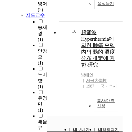
의
i
구
한
시
)
영어
음성듣기
Observed that the
양
o
는
영
공
a
(2)
former was not only
상
n
대
향
간
s
지도교수
more interested in the
은
s
학
을
은
t
Korean language
각
i
도
미
권
h
송재
subject but promoted
기
n
서
치
력
e
10
超音波
광
in the learning ability
다
m
관
는
주
m
Hyperthermia에
(1)
and the balance of
른
a
웹
지
체
o
의한 腫瘍 모델
various branches. 4.
것
n
사
알
의
s
안창
內의 動的 溫度
Let's synthesis the
으
y
이
아
의
t
모
分布 推定에 관
above contents to
로
d
트
보
지
c
(1)
한 硏究
perform valiantly
분
i
에
고
에
o
teaching
석
f
서
자
따
m
도미
박태연
corresponding to the
되
f
제
하
라
m
향
서울大學校
contend and
었
e
공
였
생
o
(1)
1987
국내석사
characteristic of the
다
r
정
다
성
n
unity brought about
.
e
보
.
,
t
유영
the balance of each
정
n
복사/대출
의
이
변
y
만
unity, and determined
신청
보
t
특
러
경
p
(1)
strikingly the direction
원
f
성
한
되
e
of teaching. In
의
i
과
목
거
s
배을
addition, the learning
신
e
이
적
나
.
규
ability of the Korean
내보내기
내책장담기
뢰
l
용
을
용
S