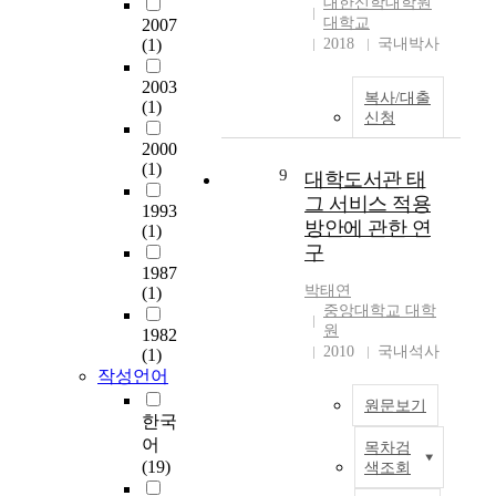
대한신학대학원
system to second grade
인
p
주
이
e
대학교
2007
of High School to
인
r
도
어
d
(1)
2018
국내박사
choose second grade
관
o
학
진
t
first class with study
심
p
습
국
h
2003
class and choose
복사/대출
도
e
코
가
o
(1)
second grade third
신청
,
r
칭
의
r
class with contrast
이
t
프
중
a
2000
class of Moko qeil
해
i
(1)
로
심
c
9
대학도서관 태
girl's high school for
도
e
그
공
i
그 서비스 적용
practical study. 3. Let's
,
s
1993
램
간
c
방안에 관한 연
come to a conclusion
(1)
심
w
이
이
s
구
in practical contents 1)
각
i
학
다
u
1987
Concerning to how the
성
t
업
.
r
박태연
(1)
lesson unity is
에
h
적
조
g
중앙대학교 대학
connected to the
따
a
자
선
e
원
1982
teaching of the
라
p
기
부
r
2010
국내석사
(1)
curriculum, more then
정
p
효
터
y
작성언어
83 percentage of the
보
l
능
현
(
students regarded as
원문보기
원
i
감
대
V
한국
appropriate. 2) In the
선
c
에
까
A
어
목차검
comparison between
호
a
본
어
지
T
(19)
색조회
the class of study and
도
t
연
떠
도
S
tie contrast class