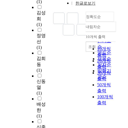
(1)
subject was promoted
한글로보기
성
d
자
달
도
o
after introducing my
과
s
그
성
가
m
김성
teaching method to the
유
,
룹
하
변
e
정확도순
희
class.
용
i
의
기
화
s
(1)
성
n
내림차순
특
위
하
t
정확도
에
c
성
하
였
u
순
정영
10개씩 출력
따
l
을
내림차순
여
다
d
인기도
선
른
u
반
도
.
i
순
조회
(1)
10개씩
정
d
영
미
조
e
연도순
출력
보
i
한
향
선
s
김희
제목순
20개씩
원
n
태
(
시
h
동
저자순
출력
선
g
그
2
대
a
(1)
발행기
호
b
30개씩
서
0
의
v
관순
도
i
비
출력
1
광
e
신동
는
o
스
50개씩
4
화
s
열
전
m
적
)
문
출력
h
(1)
문
e
용
C
앞
o
100개씩
가
d
방
P
은
w
출력
배성
,
i
안
A
국
n
한
기
c
을
코
가
t
(1)
관
i
제
칭
의
h
,
n
시
모
중
a
신종