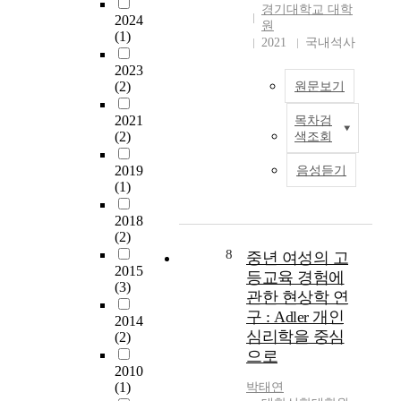
r
경기대학교 대학
materical. 2) To
웹
q
기
a
2024
원
connect the method of
사
u
(1)
주
c
2021
국내석사
teaching directly with
이
e
도
o
the each materical in
트
p
2023
학
t
the teaching item of
(2)
원문보기
를
h
습
o
curriculum. Let's
가
y
코
m
2021
examine the method of
목차검
장
s
칭
광
y
(2)
색조회
teaching connected
선
i
프
화
a
directly with the
호
c
로
문
n
2019
음성듣기
teaching item of
하
a
그
앞
d
(1)
curriculum in each
는
l
램
길
v
material. 1) To make
것
a
을
은
i
2018
out the establishment
으
n
적
조
d
(2)
table in each material.
로
d
용
선
e
8
중년 여성의 고
2) To make out the
나
c
하
시
o
2015
등교육 경험에
plan of teaching and
타
h
(3)
여
대
-
관한 현상학 연
guided the students
났
e
청
부
a
구 : Adler 개인
intention ally
다
m
2014
소
터
s
심리학을 중심
according to it. 2. This
(2)
.
i
년
지
s
research practised
으로
정
c
의
금
i
2010
emphatically the study
보
a
자
까
s
(1)
박태연
course of humanity
요
l
기
지
t