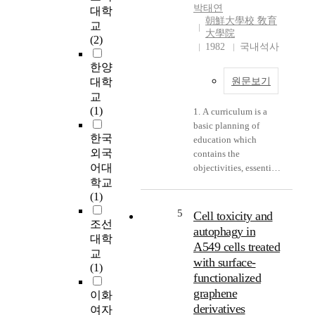
영
n
박태연
대학
향
:
朝鮮大學校 敎育
교
을
L
大學院
(2)
미
o
1982
국내석사
칠
b
한양
수
e
대학
원문보기
있
c
교
는
t
(1)
1. A curriculum is a
요
o
basic planning of
인
m
한국
education which
들
y
외국
contains the
을
i
어대
objectivities, essentials
파
s
학교
of education, subjects,
악
s
(1)
the number of class
하
t
hours and essential
여
5
Cell toxicity and
a
조선
learning activities.
,
n
autophagy in
대학
Therefore, Korean
영
d
A549 cells treated
language curriculum is
교
향
a
with surface-
a basic project for
(1)
정
r
functionalized
Korean language
도
d
graphene
이화
education and one of
를
t
derivatives
the branches of many
여자
규
r