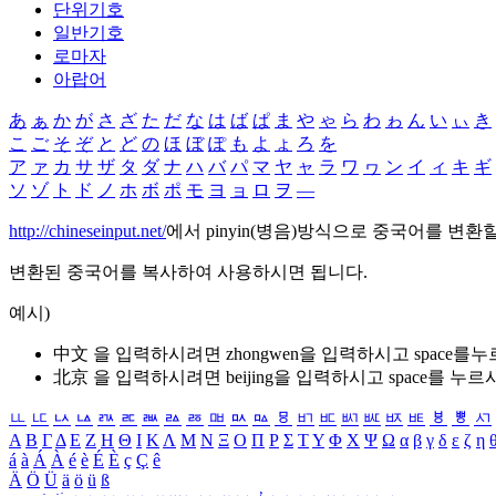
단위기호
일반기호
로마자
아랍어
あ
ぁ
か
が
さ
ざ
た
だ
な
は
ば
ぱ
ま
や
ゃ
ら
わ
ゎ
ん
い
ぃ
き
こ
ご
そ
ぞ
と
ど
の
ほ
ぼ
ぽ
も
よ
ょ
ろ
を
ア
ァ
カ
サ
ザ
タ
ダ
ナ
ハ
バ
パ
マ
ヤ
ャ
ラ
ワ
ヮ
ン
イ
ィ
キ
ギ
ソ
ゾ
ト
ド
ノ
ホ
ボ
ポ
モ
ヨ
ョ
ロ
ヲ
―
http://chineseinput.net/
에서 pinyin(병음)방식으로 중국어를 변환
변환된 중국어를 복사하여 사용하시면 됩니다.
예시)
中文 을 입력하시려면
zhongwen
을 입력하시고 space를
北京 을 입력하시려면
beijing
을 입력하시고 space를 누르
ㅥ
ㅦ
ㅧ
ㅨ
ㅩ
ㅪ
ㅫ
ㅬ
ㅭ
ㅮ
ㅯ
ㅰ
ㅱ
ㅲ
ㅳ
ㅴ
ㅵ
ㅶ
ㅷ
ㅸ
ㅹ
ㅺ
Α
Β
Γ
Δ
Ε
Ζ
Η
Θ
Ι
Κ
Λ
Μ
Ν
Ξ
Ο
Π
Ρ
Σ
Τ
Υ
Φ
Χ
Ψ
Ω
α
β
γ
δ
ε
ζ
η
á
à
Á
À
é
è
É
È
ç
Ç
ê
Ä
Ö
Ü
ä
ö
ü
ß