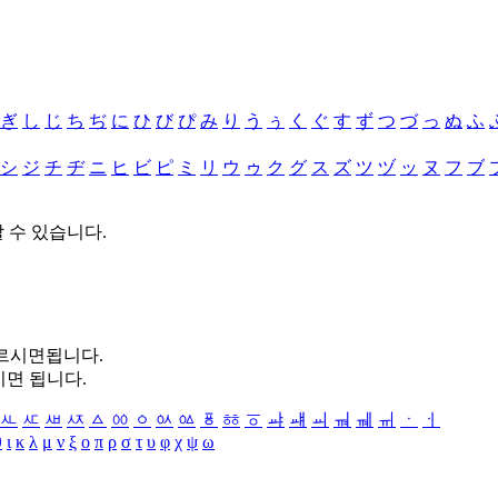
ぎ
し
じ
ち
ぢ
に
ひ
び
ぴ
み
り
う
ぅ
く
ぐ
す
ず
つ
づ
っ
ぬ
ふ
シ
ジ
チ
ヂ
ニ
ヒ
ビ
ピ
ミ
リ
ウ
ゥ
ク
グ
ス
ズ
ツ
ヅ
ッ
ヌ
フ
ブ
할 수 있습니다.
누르시면됩니다.
시면 됩니다.
ㅻ
ㅼ
ㅽ
ㅾ
ㅿ
ㆀ
ㆁ
ㆂ
ㆃ
ㆄ
ㆅ
ㆆ
ㆇ
ㆈ
ㆉ
ㆊ
ㆋ
ㆌ
ㆍ
ㆎ
θ
ι
κ
λ
μ
ν
ξ
ο
π
ρ
σ
τ
υ
φ
χ
ψ
ω