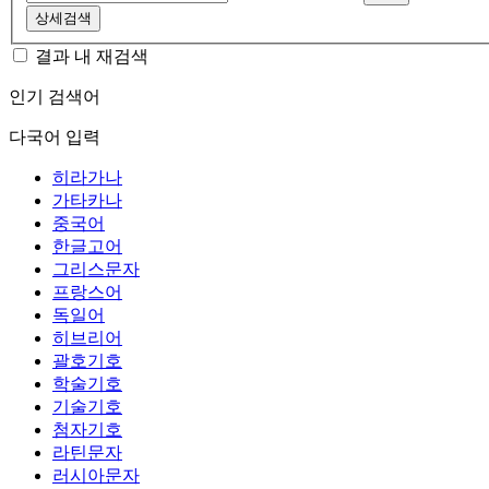
상세검색
결과 내 재검색
인기 검색어
다국어 입력
히라가나
가타카나
중국어
한글고어
그리스문자
프랑스어
독일어
히브리어
괄호기호
학술기호
기술기호
첨자기호
라틴문자
러시아문자