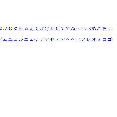
ぶ
ぷ
む
ゆ
ゅ
る
え
ぇ
け
げ
せ
ぜ
て
で
ね
へ
べ
ぺ
め
れ
お
ぉ
プ
ム
ユ
ュ
ル
エ
ェ
ケ
ゲ
セ
ゼ
テ
デ
ヘ
ベ
ペ
メ
レ
オ
ォ
コ
ゴ