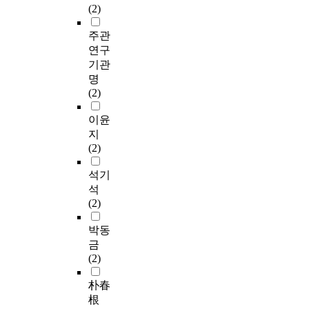
(2)
주관
연구
기관
명
(2)
이윤
지
(2)
석기
석
(2)
박동
금
(2)
朴春
根