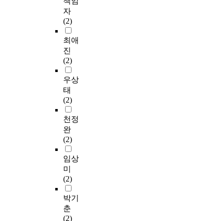
책임
자
(2)
최애
진
(2)
우상
태
(2)
천정
완
(2)
임상
미
(2)
박기
춘
(2)