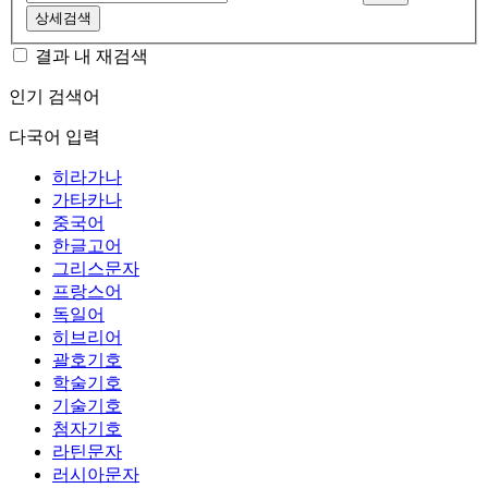
상세검색
결과 내 재검색
인기 검색어
다국어 입력
히라가나
가타카나
중국어
한글고어
그리스문자
프랑스어
독일어
히브리어
괄호기호
학술기호
기술기호
첨자기호
라틴문자
러시아문자