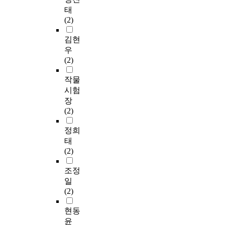
태
(2)
김현
우
(2)
작물
시험
장
(2)
정희
태
(2)
조정
일
(2)
현동
윤