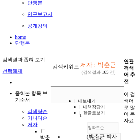
단행본
연구보고서
공개강의
home
단행본
검색결과 좁혀 보기
연관
저자 : 박춘근
검색키워드
검색
선택해제
(검색결과
165
건)
어 추
천
좁혀본 항목 보
이 검
기순서
색어
내보내기
로 많
내책장담기
검색량순
한글로보기
이 본
1
가나다순
자료
저자
정확도순
(박춘근 박사
박춘
내림차순