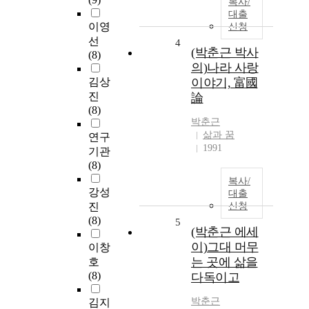
복사/
대출
이영
신청
선
4
(박춘근 박사
(8)
의)나라 사랑
김상
이야기, 富國
진
論
(8)
박춘근
삶과 꿈
연구
1991
기관
(8)
복사/
강성
대출
진
신청
(8)
5
(박춘근 에세
이)그대 머무
이창
는 곳에 삶을
호
(8)
다독이고
박춘근
김지