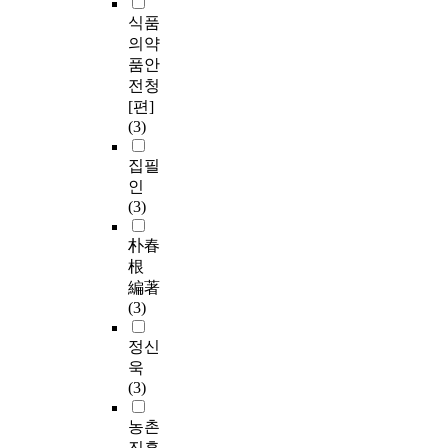
식품
의약
품안
전청
[편]
(3)
집필
인
(3)
朴春
根
編著
(3)
정신
욱
(3)
농촌
진흥