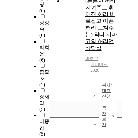
(튼튼한 허리
영
지켜주고 휘
(6)
어진 허리 바
로잡고 아픈
성정
허리 고쳐주
숙
는) 닥터 지바
(6)
고의 허리업
박희
상담실
운
박춘근
(6)
메디마크
2020
집필
자
(5)
복사/
대출
장재
신청
일
목
(5)
차
보
이종
기
갑
(5)