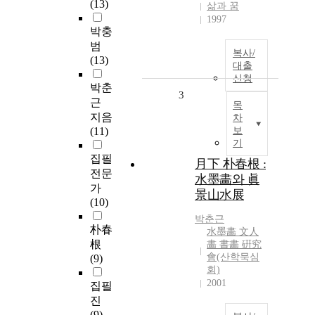
(13)
삶과 꿈
1997
박충
범
복사/
(13)
대출
신청
박춘
3
근
목
지음
차
(11)
보
기
집필
月下 朴春根 :
전문
水墨畵와 眞
가
景山水展
(10)
박춘근
朴春
水墨畵 文人
根
畵 書畵 硏究
會(산학묵심
(9)
회)
2001
집필
진
(9)