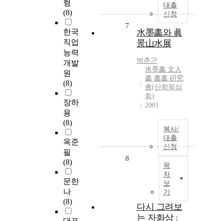
형
대출
(8)
신청
7
한국
水墨畵와 眞
직업
景山水展
능력
박춘근
개발
水墨畵 文人
원
畵 書畵 硏究
(8)
會(산학묵심
회)
장하
2001
용
(8)
복사/
대출
옥준
신청
필
8
(8)
목
차
문한
보
나
기
(8)
다시 그려보
는 자화상 :
대표