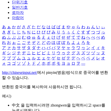
단위기호
일반기호
로마자
아랍어
あ
ぁ
か
が
さ
ざ
た
だ
な
は
ば
ぱ
ま
や
ゃ
ら
わ
ゎ
ん
い
ぃ
き
ぎ
し
じ
ち
ぢ
に
ひ
び
ぴ
み
り
う
ぅ
く
ぐ
す
ず
つ
づ
っ
ぬ
ふ
ぶ
ぷ
む
ゆ
ゅ
る
え
ぇ
け
げ
せ
ぜ
て
で
ね
へ
べ
ぺ
め
れ
お
ぉ
こ
ご
そ
ぞ
と
ど
の
ほ
ぼ
ぽ
も
よ
ょ
ろ
を
ア
ァ
カ
サ
ザ
タ
ダ
ナ
ハ
バ
パ
マ
ヤ
ャ
ラ
ワ
ヮ
ン
イ
ィ
キ
ギ
シ
ジ
チ
ヂ
ニ
ヒ
ビ
ピ
ミ
リ
ウ
ゥ
ク
グ
ス
ズ
ツ
ヅ
ッ
ヌ
フ
ブ
プ
ム
ユ
ュ
ル
エ
ェ
ケ
ゲ
セ
ゼ
テ
デ
ヘ
ベ
ペ
メ
レ
オ
ォ
コ
ゴ
ソ
ゾ
ト
ド
ノ
ホ
ボ
ポ
モ
ヨ
ョ
ロ
ヲ
―
http://chineseinput.net/
에서 pinyin(병음)방식으로 중국어를 변환
할 수 있습니다.
변환된 중국어를 복사하여 사용하시면 됩니다.
예시)
中文 을 입력하시려면
zhongwen
을 입력하시고 space를
누르시면됩니다.