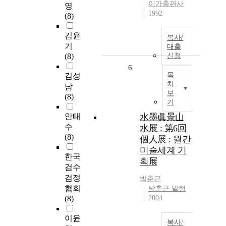
이가출판사
영
1992
(8)
김윤
복사/
기
대출
(8)
신청
6
목
김성
차
남
보
(8)
기
안태
水墨眞景山
수
水展 : 第6回
(8)
個人展 : 월간
미술세계 기
한국
획展
검수
검정
박춘근
협회
박춘근 발행
(8)
2004
이윤
복사/