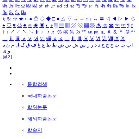
㎒
㎓
㎔
Ω
㏀
㏁
㎊
㎋
㎌
㏖
㏅
㎭
㎮
㎯
㏛
㎩
㎪
㎫
㎬
㏝
㏐
㏓
㏃
㏉
㏜
㏆
§
※
☆
★
○
●
◎
◇
◆
□
■
△
▽
→
←
↑
↓
↔
〓
◁
◀
▷
▶
♤
♠
♡
♥
♧
♣
⊙
◈
▣
◐
◑
▒
▤
▥
▨
▧
▦
▩
♨
☏
☎
☜
☞
¶
†
‡
↕
↗
↙
↖
↘
♭
♩
♪
♬
㉿
㈜
№
㏇
™
㏂
㏘
℡
＃
＆
＊
＠
ª
º
ⅰ
ⅱ
ⅲ
ⅳ
ⅴ
ⅵ
ⅶ
ⅷ
ⅸ
ⅹ
Ⅰ
Ⅱ
Ⅲ
Ⅳ
Ⅴ
Ⅵ
Ⅶ
Ⅷ
Ⅸ
Ⅹ
ا
ب
ت
ث
ج
ح
خ
د
ذ
ر
ز
س
ش
ص
ض
ط
ظ
ع
غ
ف
ق
ک
ل
م
ن
ه
و
ی
닫기
통합검색
국내학술논문
학위논문
해외학술논문
학술지