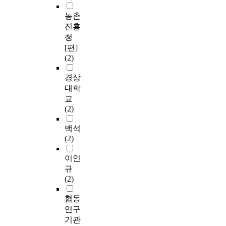
농촌
진흥
청
[편]
(2)
경상
대학
교
(2)
백석
(2)
이인
규
(2)
협동
연구
기관