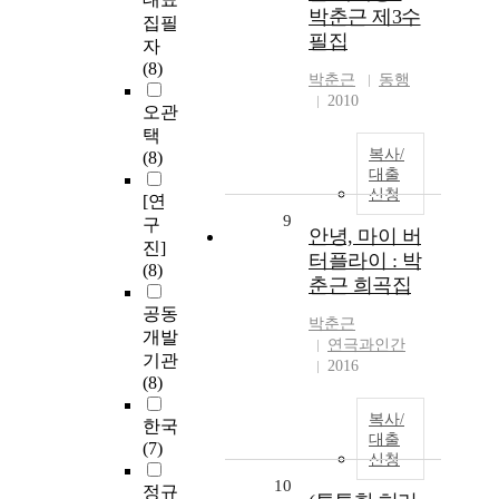
박춘근 제3수
집필
필집
자
(8)
박춘근
동행
2010
오관
택
복사/
(8)
대출
신청
[연
9
구
안녕, 마이 버
진]
터플라이 : 박
(8)
춘근 희곡집
공동
박춘근
개발
연극과인간
기관
2016
(8)
복사/
한국
대출
(7)
신청
10
정규