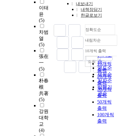
내보내기
이태
내책장담기
윤
한글로보기
(5)
정확도순
차범
열
내림차순
정확도
(5)
순
10개씩 출력
내림차순
인기도
張在
순
조회
一
10개씩
연도순
(5)
출력
제목순
20개씩
朴春
저자순
출력
根
발행기
30개씩
共著
관순
출력
(5)
50개씩
출력
강원
100개씩
대학
출력
교
(4)