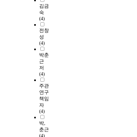
김금
숙
(4)
전창
성
(4)
박춘
근
저
(4)
주관
연구
책임
자
(4)
박,
춘근
(4)