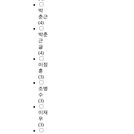
박
춘근
(4)
박춘
근
글
(4)
이정
훈
(3)
조병
수
(3)
이재
우
(3)