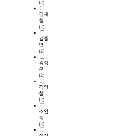
(2)
김재
철
(2)
김종
엽
(2)
김정
곤
(2)
김영
창
(2)
조인
숙
(2)
정진