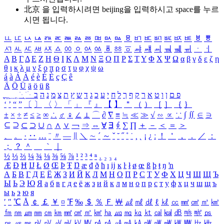
北京 을 입력하시려면
beijing
을 입력하시고 space를 누르
시면 됩니다.
ㅥ
ㅦ
ㅧ
ㅨ
ㅩ
ㅪ
ㅫ
ㅬ
ㅭ
ㅮ
ㅯ
ㅰ
ㅱ
ㅲ
ㅳ
ㅴ
ㅵ
ㅶ
ㅷ
ㅸ
ㅹ
ㅺ
ㅻ
ㅼ
ㅽ
ㅾ
ㅿ
ㆀ
ㆁ
ㆂ
ㆃ
ㆄ
ㆅ
ㆆ
ㆇ
ㆈ
ㆉ
ㆊ
ㆋ
ㆌ
ㆍ
ㆎ
Α
Β
Γ
Δ
Ε
Ζ
Η
Θ
Ι
Κ
Λ
Μ
Ν
Ξ
Ο
Π
Ρ
Σ
Τ
Υ
Φ
Χ
Ψ
Ω
α
β
γ
δ
ε
ζ
η
θ
ι
κ
λ
μ
ν
ξ
ο
π
ρ
σ
τ
υ
φ
χ
ψ
ω
á
à
Á
À
é
è
É
È
ç
Ç
ê
Ä
Ö
Ü
ä
ö
ü
ß
ְ
ֳ
ֲ
ֱ
ָ
ַ
ֵ
ֶ
ִ
ֹ
ּ
ֻ
ׂ
ׁ
ּ
ב
ה
נ
מ
צ
ת
ץ
ש
ד
ג
כ
ע
י
ח
ל
ך
ף
ק
ר
א
ט
ו
ן
ם
פ
‘
’
“
”
〔
〕
〈
〉
「
」
『
』
【
】
＂
（
）
［
］
｛
｝
±
×
÷
≠
≤
≥
∞
∴
♂
♀
∠
⊥
⌒
∂
∇
≡
≒
≪
≫
√
∽
∝
∵
∫
∬
∈
∋
⊆
⊇
⊂
⊃
∪
∩
∧
∨
￢
⇒
⇔
∀
∃
∮
∑
∏
＋
－
＜
＝
＞
、
。
·
‥
…
¨
〃
―
∥
＼
∼
´
～
ˇ
˘
˝
˚
˙
¸
˛
¡
¿
ː
！
＇
，
．
／
：
；
？
＾
＿
｀
｜
½
⅓
⅔
¼
¾
⅛
⅜
⅝
⅞
¹
²
³
⁴
ⁿ
₁
₂
₃
₄
Æ
Ð
Ħ
Ĳ
Ł
Ø
Œ
Þ
Ŧ
Ŋ
æ
đ
ð
ħ
ı
ĳ
ĸ
ŀ
ł
ø
œ
ß
þ
ŧ
ŋ
ŉ
А
Б
В
Г
Д
Е
Ё
Ж
З
И
Й
К
Л
М
Н
О
П
Р
С
Т
У
Ф
Х
Ц
Ч
Ш
Щ
Ъ
Ы
Ь
Э
Ю
Я
а
б
в
г
д
е
ё
ж
з
и
й
к
л
м
н
о
п
р
с
т
у
ф
х
ц
ч
ш
щ
ъ
ы
ь
э
ю
я
′
″
℃
Å
￠
￡
￥
¤
℉
‰
＄
％
Ｆ
￦
㎕
㎖
㎗
ℓ
㎘
㏄
㎣
㎤
㎥
㎦
㎙
㎚
㎛
㎜
㎝
㎞
㎟
㎠
㎡
㎢
㏊
㎍
㎎
㎏
㏏
㎈
㎉
㏈
㎧
㎨
㎰
㎱
㎲
㎳
㎴
㎵
㎶
㎷
㎸
㎹
㎀
㎁
㎂
㎃
㎄
㎺
㎻
㎽
㎾
㎿
㎐
㎑