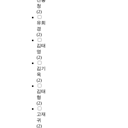
청
(2)
유희
경
(2)
김태
영
(2)
김기
옥
(2)
김태
형
(2)
고재
귀
(2)