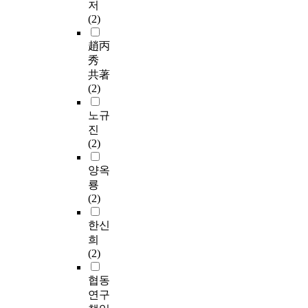
저
(2)
趙丙
秀
共著
(2)
노규
진
(2)
양옥
룡
(2)
한신
희
(2)
협동
연구