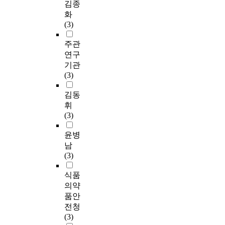
김종
화
(3)
주관
연구
기관
(3)
김동
휘
(3)
윤병
남
(3)
식품
의약
품안
전청
(3)