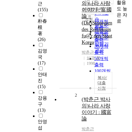
정확도
활용
의)나라 사랑
근
순
도 높
이야기 : 富國
10개씩 출력
(155)
내림차순
인기도
은 자
論 =
순
조회
료
朴春
10개씩
(Die)Strategien
연도순
根
출력
des Reichtums
제목순
著
20개씩
fu@r den Staat
저자순
(26)
출력
Korea
발행기
30개씩
관순
김영
출력
박춘근
국
삶과 꿈
50개씩
(17)
1998
출력
100개씩
안태
출력
복사/
진
대출
(15)
신청
2
강용
(박춘근 박사
구
의)나라 사랑
(13)
이야기 : 國富
論
안영
섭
박춘근