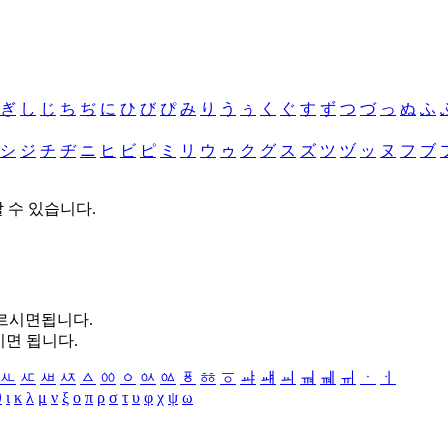
ぎ
し
じ
ち
ぢ
に
ひ
び
ぴ
み
り
う
ぅ
く
ぐ
す
ず
つ
づ
っ
ぬ
ふ
シ
ジ
チ
ヂ
ニ
ヒ
ビ
ピ
ミ
リ
ウ
ゥ
ク
グ
ス
ズ
ツ
ヅ
ッ
ヌ
フ
ブ
할 수 있습니다.
누르시면됩니다.
시면 됩니다.
ㅻ
ㅼ
ㅽ
ㅾ
ㅿ
ㆀ
ㆁ
ㆂ
ㆃ
ㆄ
ㆅ
ㆆ
ㆇ
ㆈ
ㆉ
ㆊ
ㆋ
ㆌ
ㆍ
ㆎ
θ
ι
κ
λ
μ
ν
ξ
ο
π
ρ
σ
τ
υ
φ
χ
ψ
ω