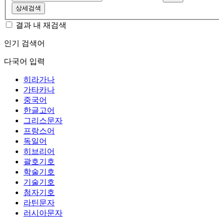
상세검색
결과 내 재검색
인기 검색어
다국어 입력
히라가나
가타카나
중국어
한글고어
그리스문자
프랑스어
독일어
히브리어
괄호기호
학술기호
기술기호
첨자기호
라틴문자
러시아문자