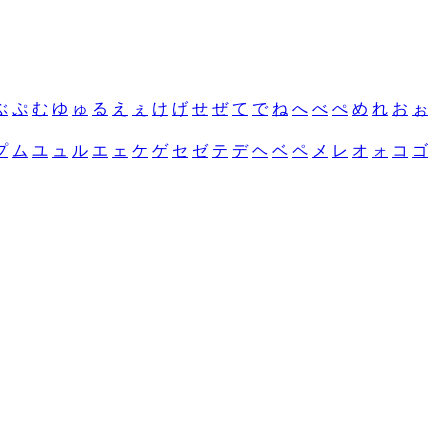
ぶ
ぷ
む
ゆ
ゅ
る
え
ぇ
け
げ
せ
ぜ
て
で
ね
へ
べ
ぺ
め
れ
お
ぉ
プ
ム
ユ
ュ
ル
エ
ェ
ケ
ゲ
セ
ゼ
テ
デ
ヘ
ベ
ペ
メ
レ
オ
ォ
コ
ゴ