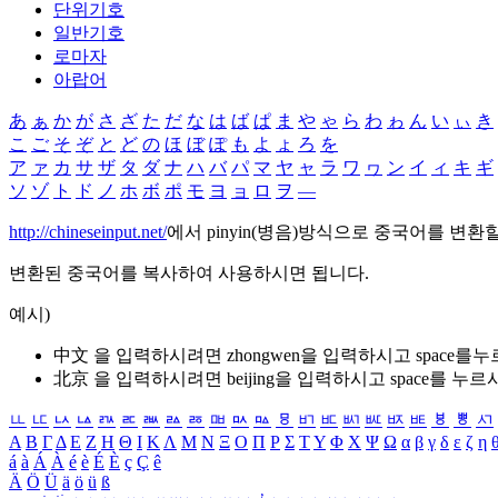
단위기호
일반기호
로마자
아랍어
あ
ぁ
か
が
さ
ざ
た
だ
な
は
ば
ぱ
ま
や
ゃ
ら
わ
ゎ
ん
い
ぃ
き
こ
ご
そ
ぞ
と
ど
の
ほ
ぼ
ぽ
も
よ
ょ
ろ
を
ア
ァ
カ
サ
ザ
タ
ダ
ナ
ハ
バ
パ
マ
ヤ
ャ
ラ
ワ
ヮ
ン
イ
ィ
キ
ギ
ソ
ゾ
ト
ド
ノ
ホ
ボ
ポ
モ
ヨ
ョ
ロ
ヲ
―
http://chineseinput.net/
에서 pinyin(병음)방식으로 중국어를 변환
변환된 중국어를 복사하여 사용하시면 됩니다.
예시)
中文 을 입력하시려면
zhongwen
을 입력하시고 space를
北京 을 입력하시려면
beijing
을 입력하시고 space를 누르
ㅥ
ㅦ
ㅧ
ㅨ
ㅩ
ㅪ
ㅫ
ㅬ
ㅭ
ㅮ
ㅯ
ㅰ
ㅱ
ㅲ
ㅳ
ㅴ
ㅵ
ㅶ
ㅷ
ㅸ
ㅹ
ㅺ
Α
Β
Γ
Δ
Ε
Ζ
Η
Θ
Ι
Κ
Λ
Μ
Ν
Ξ
Ο
Π
Ρ
Σ
Τ
Υ
Φ
Χ
Ψ
Ω
α
β
γ
δ
ε
ζ
η
á
à
Á
À
é
è
É
È
ç
Ç
ê
Ä
Ö
Ü
ä
ö
ü
ß