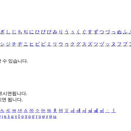
ぎ
し
じ
ち
ぢ
に
ひ
び
ぴ
み
り
う
ぅ
く
ぐ
す
ず
つ
づ
っ
ぬ
ふ
シ
ジ
チ
ヂ
ニ
ヒ
ビ
ピ
ミ
リ
ウ
ゥ
ク
グ
ス
ズ
ツ
ヅ
ッ
ヌ
フ
ブ
할 수 있습니다.
누르시면됩니다.
시면 됩니다.
ㅻ
ㅼ
ㅽ
ㅾ
ㅿ
ㆀ
ㆁ
ㆂ
ㆃ
ㆄ
ㆅ
ㆆ
ㆇ
ㆈ
ㆉ
ㆊ
ㆋ
ㆌ
ㆍ
ㆎ
θ
ι
κ
λ
μ
ν
ξ
ο
π
ρ
σ
τ
υ
φ
χ
ψ
ω