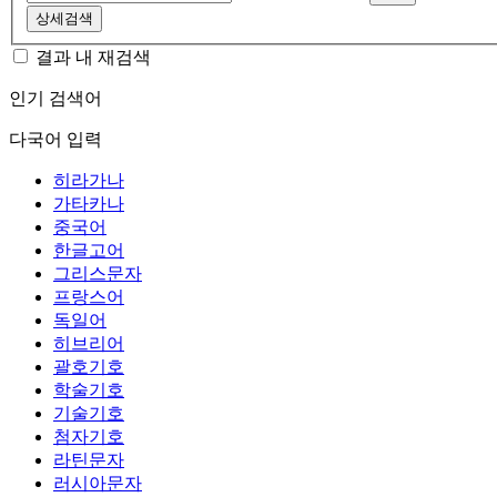
상세검색
결과 내 재검색
인기 검색어
다국어 입력
히라가나
가타카나
중국어
한글고어
그리스문자
프랑스어
독일어
히브리어
괄호기호
학술기호
기술기호
첨자기호
라틴문자
러시아문자