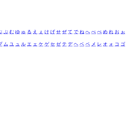
ぶ
ぷ
む
ゆ
ゅ
る
え
ぇ
け
げ
せ
ぜ
て
で
ね
へ
べ
ぺ
め
れ
お
ぉ
プ
ム
ユ
ュ
ル
エ
ェ
ケ
ゲ
セ
ゼ
テ
デ
ヘ
ベ
ペ
メ
レ
オ
ォ
コ
ゴ