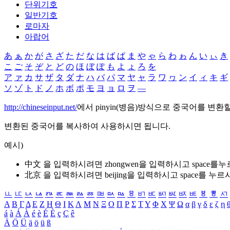
단위기호
일반기호
로마자
아랍어
あ
ぁ
か
が
さ
ざ
た
だ
な
は
ば
ぱ
ま
や
ゃ
ら
わ
ゎ
ん
い
ぃ
き
こ
ご
そ
ぞ
と
ど
の
ほ
ぼ
ぽ
も
よ
ょ
ろ
を
ア
ァ
カ
サ
ザ
タ
ダ
ナ
ハ
バ
パ
マ
ヤ
ャ
ラ
ワ
ヮ
ン
イ
ィ
キ
ギ
ソ
ゾ
ト
ド
ノ
ホ
ボ
ポ
モ
ヨ
ョ
ロ
ヲ
―
http://chineseinput.net/
에서 pinyin(병음)방식으로 중국어를 변환
변환된 중국어를 복사하여 사용하시면 됩니다.
예시)
中文 을 입력하시려면
zhongwen
을 입력하시고 space를
北京 을 입력하시려면
beijing
을 입력하시고 space를 누르
ㅥ
ㅦ
ㅧ
ㅨ
ㅩ
ㅪ
ㅫ
ㅬ
ㅭ
ㅮ
ㅯ
ㅰ
ㅱ
ㅲ
ㅳ
ㅴ
ㅵ
ㅶ
ㅷ
ㅸ
ㅹ
ㅺ
Α
Β
Γ
Δ
Ε
Ζ
Η
Θ
Ι
Κ
Λ
Μ
Ν
Ξ
Ο
Π
Ρ
Σ
Τ
Υ
Φ
Χ
Ψ
Ω
α
β
γ
δ
ε
ζ
η
á
à
Á
À
é
è
É
È
ç
Ç
ê
Ä
Ö
Ü
ä
ö
ü
ß