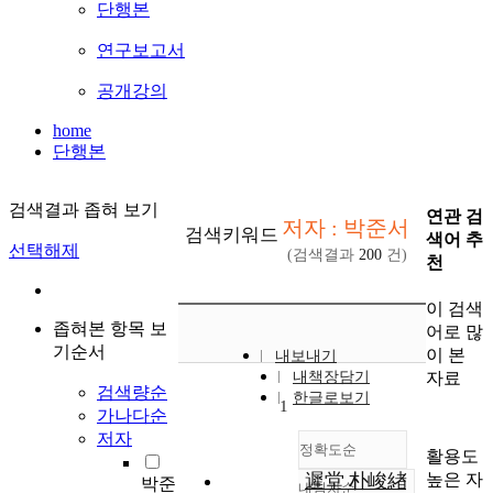
단행본
연구보고서
공개강의
home
단행본
검색결과 좁혀 보기
연관 검
저자 : 박준서
검색키워드
색어 추
선택해제
(검색결과
200
건)
천
이 검색
좁혀본 항목 보
어로 많
기순서
이 본
내보내기
자료
내책장담기
검색량순
한글로보기
1
가나다순
저자
정확도순
활용도
높은 자
遲堂 朴峻緖
박준
내림차순