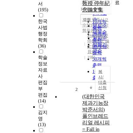
정확도
료
敎授 停年紀
서
순
10개씩 출력
念論文集
(195)
내림차순
인기도
순
조회
지당
박준서
교
한국
10개씩
수정년기념 간
연도순
사법
출력
행위원회
제목순
행정
20개씩
朴峻緖敎授
저자순
학회
출력
停年紀念 論
발행기
(36)
30개씩
文集 刊行委
관순
員會
출력
학술
1981
50개씩
정보
출력
자료
100개씩
복
사
사/
출력
편집
대출
신청
부
2
편집
(대한민국
(14)
제과기능장
박준서의)
김지
폴인브레드
영
리얼 레시피
(13)
= Fall in