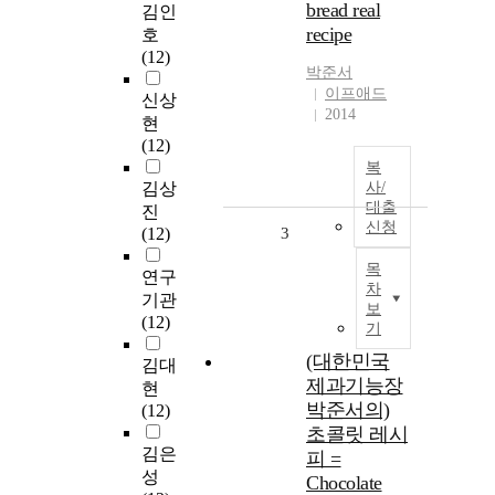
bread real
김인
recipe
호
(12)
박준서
이프애드
신상
2014
현
(12)
복
김상
사/
대출
진
신청
(12)
3
목
연구
차
기관
보
(12)
기
(대한민국
김대
제과기능장
현
박준서의)
(12)
초콜릿 레시
김은
피 =
성
Chocolate