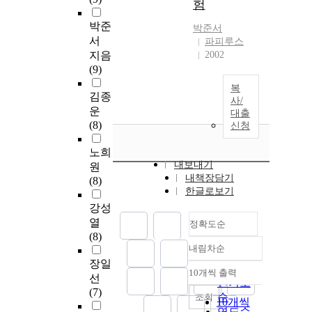
험
박준
박준서
서
파피루스
지음
2002
(9)
복
김종
사/
운
대출
(8)
신청
노희
내보내기
원
내책장담기
(8)
한글로보기
강성
열
정확도순
(8)
내림차순
정확도
장일
순
10개씩 출력
내림차순
선
인기도
(7)
순
조회
10개씩
연도순