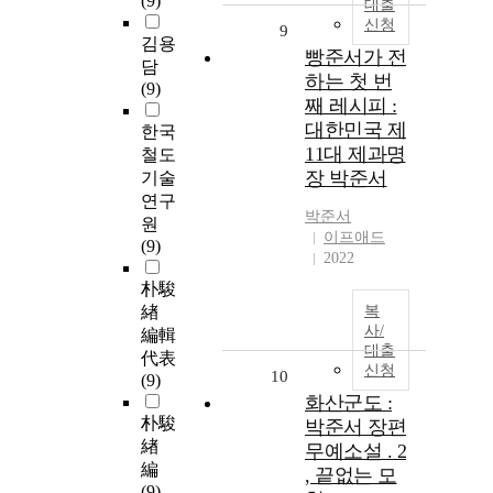
(9)
대출
신청
9
김용
빵준서가 전
담
하는 첫 번
(9)
째 레시피 :
대한민국 제
한국
11대 제과명
철도
장 박준서
기술
연구
박준서
원
이프애드
(9)
2022
朴駿
緖
복
사/
編輯
대출
代表
신청
10
(9)
화산군도 :
朴駿
박준서 장편
緖
무예소설 . 2
編
, 끝없는 모
(9)