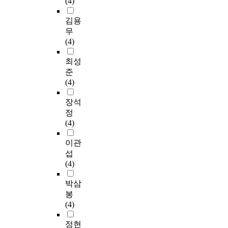
(4)
김용
무
(4)
최성
준
(4)
장석
정
(4)
이관
섭
(4)
박삼
봉
(4)
정현