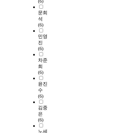
(6)
문희
석
(6)
민영
진
(6)
차준
희
(6)
윤진
수
(6)
김중
은
(6)
노세