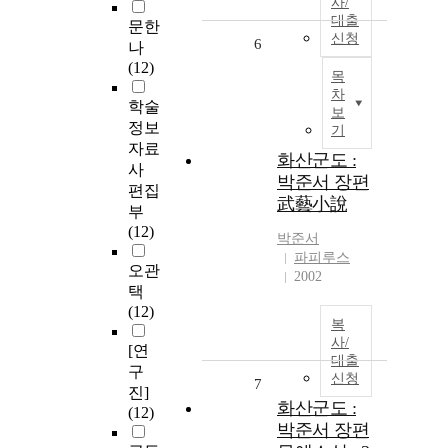
사/
대출
문한
신청
6
나
(12)
목
차
학술
보
정보
기
자료
화산군도 :
사
박준서 장편
편집
武藝小說
부
(12)
박준서
파피루스
오관
2002
택
(12)
복
사/
[연
대출
구
신청
7
진]
화산군도 :
(12)
박준서 장편