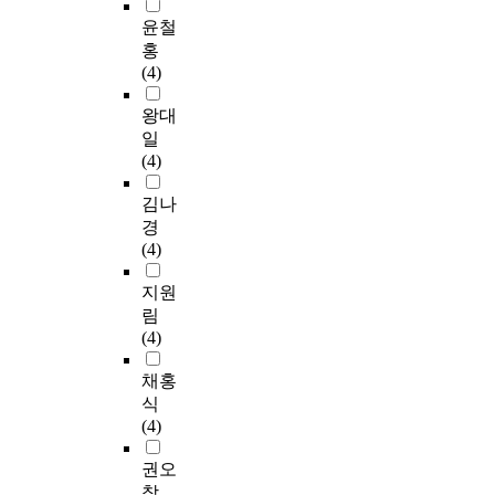
윤철
홍
(4)
왕대
일
(4)
김나
경
(4)
지원
림
(4)
채홍
식
(4)
권오
창