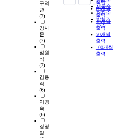
출력
구덕
제목순
20개씩
관
저자순
출력
(7)
발행기
30개씩
관순
강사
출력
문
50개씩
(7)
출력
100개씩
엄원
출력
식
(7)
김용
직
(6)
이경
숙
(6)
장영
일