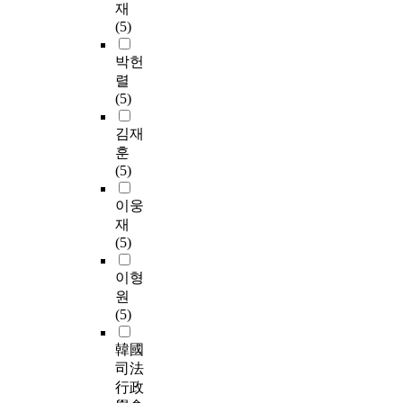
재
(5)
박헌
렬
(5)
김재
훈
(5)
이웅
재
(5)
이형
원
(5)
韓國
司法
行政