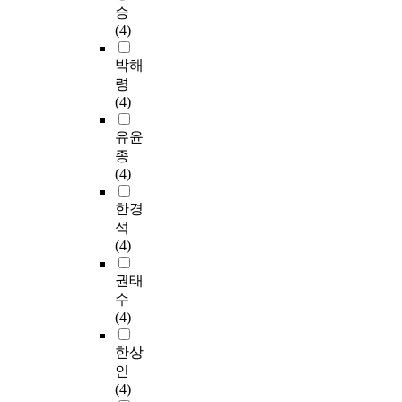
승
(4)
박해
령
(4)
유윤
종
(4)
한경
석
(4)
권태
수
(4)
한상
인
(4)