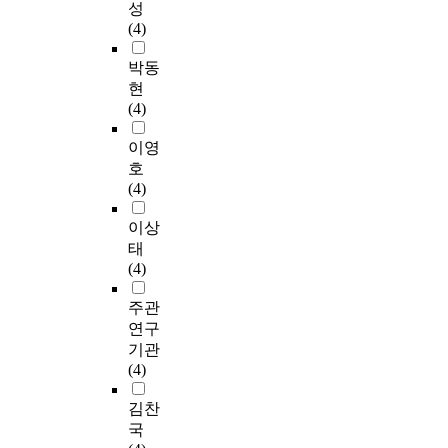
성
(4)
박동
현
(4)
이영
호
(4)
이상
태
(4)
주관
연구
기관
(4)
김찬
국