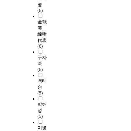
영
(6)
金龍
潭
編輯
代表
(6)
구자
숙
(6)
백태
승
(5)
박해
성
(5)
이명