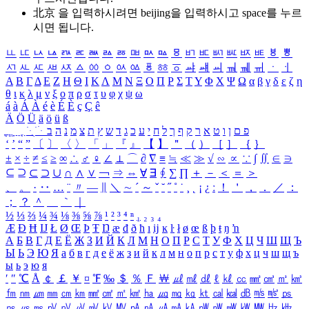
北京 을 입력하시려면
beijing
을 입력하시고 space를 누르
시면 됩니다.
ㅥ
ㅦ
ㅧ
ㅨ
ㅩ
ㅪ
ㅫ
ㅬ
ㅭ
ㅮ
ㅯ
ㅰ
ㅱ
ㅲ
ㅳ
ㅴ
ㅵ
ㅶ
ㅷ
ㅸ
ㅹ
ㅺ
ㅻ
ㅼ
ㅽ
ㅾ
ㅿ
ㆀ
ㆁ
ㆂ
ㆃ
ㆄ
ㆅ
ㆆ
ㆇ
ㆈ
ㆉ
ㆊ
ㆋ
ㆌ
ㆍ
ㆎ
Α
Β
Γ
Δ
Ε
Ζ
Η
Θ
Ι
Κ
Λ
Μ
Ν
Ξ
Ο
Π
Ρ
Σ
Τ
Υ
Φ
Χ
Ψ
Ω
α
β
γ
δ
ε
ζ
η
θ
ι
κ
λ
μ
ν
ξ
ο
π
ρ
σ
τ
υ
φ
χ
ψ
ω
á
à
Á
À
é
è
É
È
ç
Ç
ê
Ä
Ö
Ü
ä
ö
ü
ß
ְ
ֳ
ֲ
ֱ
ָ
ַ
ֵ
ֶ
ִ
ֹ
ּ
ֻ
ׂ
ׁ
ּ
ב
ה
נ
מ
צ
ת
ץ
ש
ד
ג
כ
ע
י
ח
ל
ך
ף
ק
ר
א
ט
ו
ן
ם
פ
‘
’
“
”
〔
〕
〈
〉
「
」
『
』
【
】
＂
（
）
［
］
｛
｝
±
×
÷
≠
≤
≥
∞
∴
♂
♀
∠
⊥
⌒
∂
∇
≡
≒
≪
≫
√
∽
∝
∵
∫
∬
∈
∋
⊆
⊇
⊂
⊃
∪
∩
∧
∨
￢
⇒
⇔
∀
∃
∮
∑
∏
＋
－
＜
＝
＞
、
。
·
‥
…
¨
〃
―
∥
＼
∼
´
～
ˇ
˘
˝
˚
˙
¸
˛
¡
¿
ː
！
＇
，
．
／
：
；
？
＾
＿
｀
｜
½
⅓
⅔
¼
¾
⅛
⅜
⅝
⅞
¹
²
³
⁴
ⁿ
₁
₂
₃
₄
Æ
Ð
Ħ
Ĳ
Ł
Ø
Œ
Þ
Ŧ
Ŋ
æ
đ
ð
ħ
ı
ĳ
ĸ
ŀ
ł
ø
œ
ß
þ
ŧ
ŋ
ŉ
А
Б
В
Г
Д
Е
Ё
Ж
З
И
Й
К
Л
М
Н
О
П
Р
С
Т
У
Ф
Х
Ц
Ч
Ш
Щ
Ъ
Ы
Ь
Э
Ю
Я
а
б
в
г
д
е
ё
ж
з
и
й
к
л
м
н
о
п
р
с
т
у
ф
х
ц
ч
ш
щ
ъ
ы
ь
э
ю
я
′
″
℃
Å
￠
￡
￥
¤
℉
‰
＄
％
Ｆ
￦
㎕
㎖
㎗
ℓ
㎘
㏄
㎣
㎤
㎥
㎦
㎙
㎚
㎛
㎜
㎝
㎞
㎟
㎠
㎡
㎢
㏊
㎍
㎎
㎏
㏏
㎈
㎉
㏈
㎧
㎨
㎰
㎱
㎲
㎳
㎴
㎵
㎶
㎷
㎸
㎹
㎀
㎁
㎂
㎃
㎄
㎺
㎻
㎽
㎾
㎿
㎐
㎑