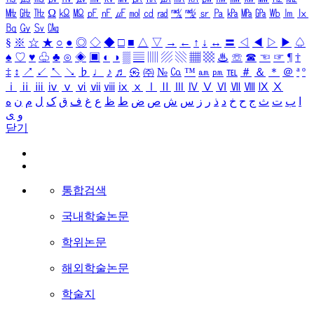
㎒
㎓
㎔
Ω
㏀
㏁
㎊
㎋
㎌
㏖
㏅
㎭
㎮
㎯
㏛
㎩
㎪
㎫
㎬
㏝
㏐
㏓
㏃
㏉
㏜
㏆
§
※
☆
★
○
●
◎
◇
◆
□
■
△
▽
→
←
↑
↓
↔
〓
◁
◀
▷
▶
♤
♠
♡
♥
♧
♣
⊙
◈
▣
◐
◑
▒
▤
▥
▨
▧
▦
▩
♨
☏
☎
☜
☞
¶
†
‡
↕
↗
↙
↖
↘
♭
♩
♪
♬
㉿
㈜
№
㏇
™
㏂
㏘
℡
＃
＆
＊
＠
ª
º
ⅰ
ⅱ
ⅲ
ⅳ
ⅴ
ⅵ
ⅶ
ⅷ
ⅸ
ⅹ
Ⅰ
Ⅱ
Ⅲ
Ⅳ
Ⅴ
Ⅵ
Ⅶ
Ⅷ
Ⅸ
Ⅹ
ا
ب
ت
ث
ج
ح
خ
د
ذ
ر
ز
س
ش
ص
ض
ط
ظ
ع
غ
ف
ق
ک
ل
م
ن
ه
و
ی
닫기
통합검색
국내학술논문
학위논문
해외학술논문
학술지