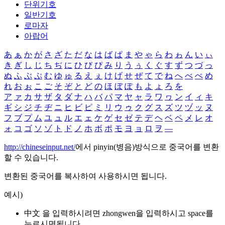
단위기호
일반기호
로마자
아랍어
あ
ぁ
か
が
さ
ざ
た
だ
な
は
ば
ぱ
ま
や
ゃ
ら
わ
ゎ
ん
い
ぃ
き
ぎ
し
じ
ち
ぢ
に
ひ
び
ぴ
み
り
う
ぅ
く
ぐ
す
ず
つ
づ
っ
ぬ
ふ
ぶ
ぷ
む
ゆ
ゅ
る
え
ぇ
け
げ
せ
ぜ
て
で
ね
へ
べ
ぺ
め
れ
お
ぉ
こ
ご
そ
ぞ
と
ど
の
ほ
ぼ
ぽ
も
よ
ょ
ろ
を
ア
ァ
カ
サ
ザ
タ
ダ
ナ
ハ
バ
パ
マ
ヤ
ャ
ラ
ワ
ヮ
ン
イ
ィ
キ
ギ
シ
ジ
チ
ヂ
ニ
ヒ
ビ
ピ
ミ
リ
ウ
ゥ
ク
グ
ス
ズ
ツ
ヅ
ッ
ヌ
フ
ブ
プ
ム
ユ
ュ
ル
エ
ェ
ケ
ゲ
セ
ゼ
テ
デ
ヘ
ベ
ペ
メ
レ
オ
ォ
コ
ゴ
ソ
ゾ
ト
ド
ノ
ホ
ボ
ポ
モ
ヨ
ョ
ロ
ヲ
―
http://chineseinput.net/
에서 pinyin(병음)방식으로 중국어를 변환
할 수 있습니다.
변환된 중국어를 복사하여 사용하시면 됩니다.
예시)
中文 을 입력하시려면
zhongwen
을 입력하시고 space를
누르시면됩니다.