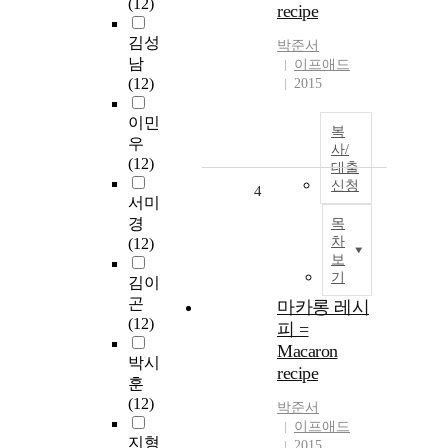
(12)
recipe
김성
박준서
남
이프애드
(12)
2015
이민
복
우
사/
(12)
대출
신청
4
서미
경
목
차
(12)
보
기
김이
곤
마카롱 레시
(12)
피 =
Macaron
박시
recipe
훈
(12)
박준서
이프애드
지형
2015