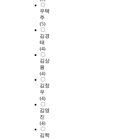
우택
주
(5)
김경
태
(4)
김상
용
(4)
김정
우
(4)
김영
진
(4)
김학