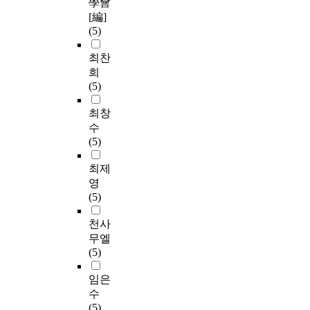
學會
[編]
(5)
최찬
희
(5)
최창
수
(5)
최제
영
(5)
천사
무엘
(5)
임은
수
(5)