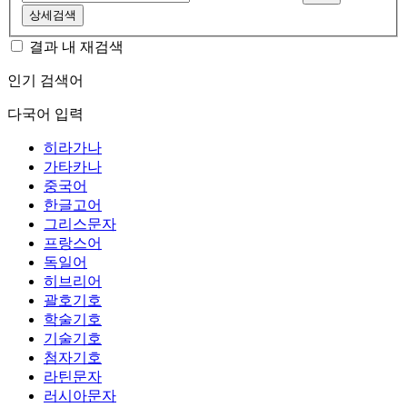
상세검색
결과 내 재검색
인기 검색어
다국어 입력
히라가나
가타카나
중국어
한글고어
그리스문자
프랑스어
독일어
히브리어
괄호기호
학술기호
기술기호
첨자기호
라틴문자
러시아문자