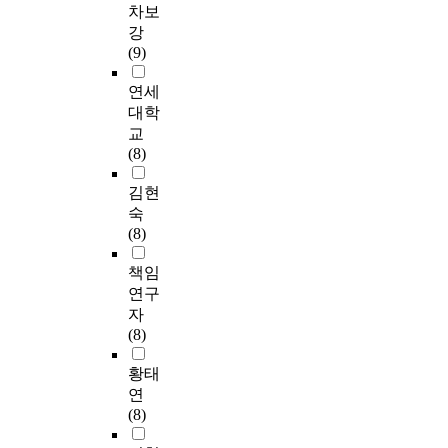
차보
강
(9)
연세
대학
교
(8)
김현
숙
(8)
책임
연구
자
(8)
황태
연
(8)