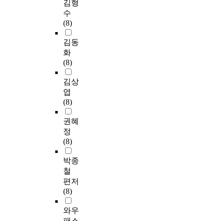
김형
수
(8)
김동
화
(8)
김상
엽
(8)
권혜
정
(8)
박종
철
편저
(8)
와우
패스