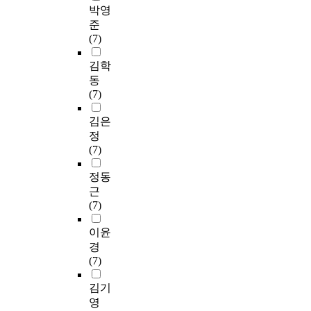
박영
준
(7)
김학
동
(7)
김은
정
(7)
정동
근
(7)
이윤
경
(7)
김기
영