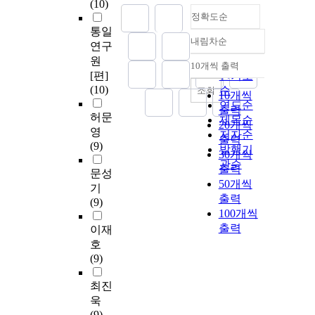
(10)
정확도순
통일
내림차순
연구
정확도
원
순
10개씩 출력
내림차순
[편]
인기도
(10)
순
조회
10개씩
연도순
출력
허문
제목순
20개씩
영
저자순
출력
(9)
발행기
30개씩
관순
출력
문성
50개씩
기
출력
(9)
100개씩
출력
이재
호
(9)
최진
욱
(9)