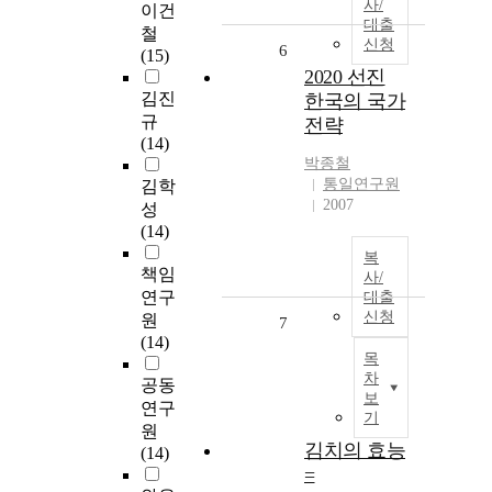
사/
이건
대출
철
신청
6
(15)
2020 선진
김진
한국의 국가
규
전략
(14)
박종철
통일연구원
김학
2007
성
(14)
복
책임
사/
연구
대출
신청
원
7
(14)
목
차
공동
보
연구
기
원
김치의 효능
(14)
=