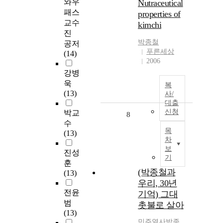
와우
Nutraceutical
패스
properties of
교수
kimchi
진
박종철
공저
푸른세상
(14)
2006
강병
욱
복
(13)
사/
대출
신청
박교
8
수
목
(13)
차
보
진성
기
훈
(박종철과
(13)
우리, 30년
전윤
기억) 그대
범
촛불로 살아
(13)
민주열사
박종