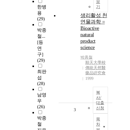
보
한병
기
용
생리활성 천
(29)
연물과학 =
Bioactive
박종
natural
철...
product
[등
science
연
구]
박종철
(29)
順天大學校
傳統天然醫
최판
藥品硏究會
섭
1999
(28)
복
남영
사/
우
대출
(26)
신청
3
박종
목
철
차
보