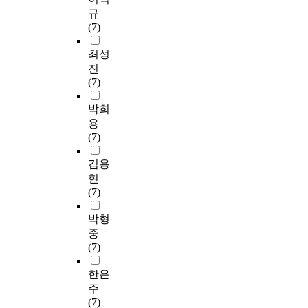
규
(7)
최성
진
(7)
박희
용
(7)
김용
현
(7)
박형
중
(7)
한은
주
(7)