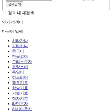
상세검색
결과 내 재검색
인기 검색어
다국어 입력
히라가나
가타카나
중국어
한글고어
그리스문자
프랑스어
독일어
히브리어
괄호기호
학술기호
기술기호
첨자기호
라틴문자
러시아문자