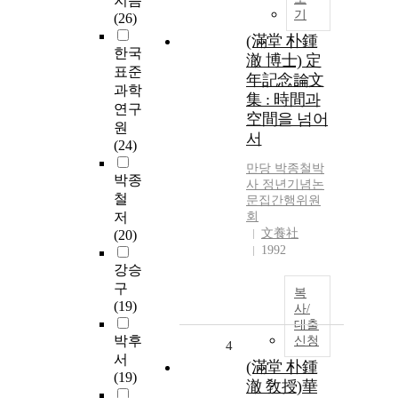
지음
기
(26)
(滿堂 朴鍾
한국
澈 博士) 定
표준
年記念論文
과학
集 : 時間과
연구
空間을 넘어
원
서
(24)
만당
박종철
박
박종
사 정년기념논
철
문집간행위원
저
회
文養社
(20)
1992
강승
구
복
(19)
사/
대출
박후
신청
4
서
(滿堂 朴鍾
(19)
澈 敎授)華