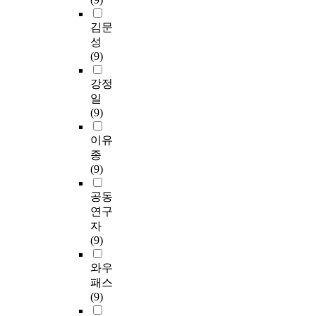
김문
성
(9)
강정
일
(9)
이유
종
(9)
공동
연구
자
(9)
와우
패스
(9)