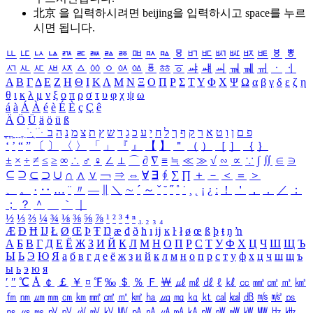
北京 을 입력하시려면
beijing
을 입력하시고 space를 누르
시면 됩니다.
ㅥ
ㅦ
ㅧ
ㅨ
ㅩ
ㅪ
ㅫ
ㅬ
ㅭ
ㅮ
ㅯ
ㅰ
ㅱ
ㅲ
ㅳ
ㅴ
ㅵ
ㅶ
ㅷ
ㅸ
ㅹ
ㅺ
ㅻ
ㅼ
ㅽ
ㅾ
ㅿ
ㆀ
ㆁ
ㆂ
ㆃ
ㆄ
ㆅ
ㆆ
ㆇ
ㆈ
ㆉ
ㆊ
ㆋ
ㆌ
ㆍ
ㆎ
Α
Β
Γ
Δ
Ε
Ζ
Η
Θ
Ι
Κ
Λ
Μ
Ν
Ξ
Ο
Π
Ρ
Σ
Τ
Υ
Φ
Χ
Ψ
Ω
α
β
γ
δ
ε
ζ
η
θ
ι
κ
λ
μ
ν
ξ
ο
π
ρ
σ
τ
υ
φ
χ
ψ
ω
á
à
Á
À
é
è
É
È
ç
Ç
ê
Ä
Ö
Ü
ä
ö
ü
ß
ְ
ֳ
ֲ
ֱ
ָ
ַ
ֵ
ֶ
ִ
ֹ
ּ
ֻ
ׂ
ׁ
ּ
ב
ה
נ
מ
צ
ת
ץ
ש
ד
ג
כ
ע
י
ח
ל
ך
ף
ק
ר
א
ט
ו
ן
ם
פ
‘
’
“
”
〔
〕
〈
〉
「
」
『
』
【
】
＂
（
）
［
］
｛
｝
±
×
÷
≠
≤
≥
∞
∴
♂
♀
∠
⊥
⌒
∂
∇
≡
≒
≪
≫
√
∽
∝
∵
∫
∬
∈
∋
⊆
⊇
⊂
⊃
∪
∩
∧
∨
￢
⇒
⇔
∀
∃
∮
∑
∏
＋
－
＜
＝
＞
、
。
·
‥
…
¨
〃
―
∥
＼
∼
´
～
ˇ
˘
˝
˚
˙
¸
˛
¡
¿
ː
！
＇
，
．
／
：
；
？
＾
＿
｀
｜
½
⅓
⅔
¼
¾
⅛
⅜
⅝
⅞
¹
²
³
⁴
ⁿ
₁
₂
₃
₄
Æ
Ð
Ħ
Ĳ
Ł
Ø
Œ
Þ
Ŧ
Ŋ
æ
đ
ð
ħ
ı
ĳ
ĸ
ŀ
ł
ø
œ
ß
þ
ŧ
ŋ
ŉ
А
Б
В
Г
Д
Е
Ё
Ж
З
И
Й
К
Л
М
Н
О
П
Р
С
Т
У
Ф
Х
Ц
Ч
Ш
Щ
Ъ
Ы
Ь
Э
Ю
Я
а
б
в
г
д
е
ё
ж
з
и
й
к
л
м
н
о
п
р
с
т
у
ф
х
ц
ч
ш
щ
ъ
ы
ь
э
ю
я
′
″
℃
Å
￠
￡
￥
¤
℉
‰
＄
％
Ｆ
￦
㎕
㎖
㎗
ℓ
㎘
㏄
㎣
㎤
㎥
㎦
㎙
㎚
㎛
㎜
㎝
㎞
㎟
㎠
㎡
㎢
㏊
㎍
㎎
㎏
㏏
㎈
㎉
㏈
㎧
㎨
㎰
㎱
㎲
㎳
㎴
㎵
㎶
㎷
㎸
㎹
㎀
㎁
㎂
㎃
㎄
㎺
㎻
㎽
㎾
㎿
㎐
㎑