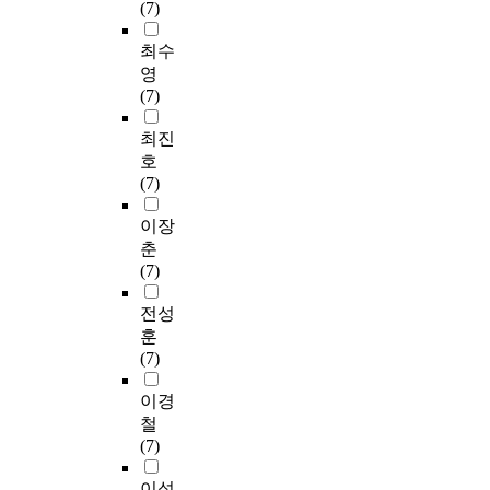
(7)
최수
영
(7)
최진
호
(7)
이장
춘
(7)
전성
훈
(7)
이경
철
(7)
이석