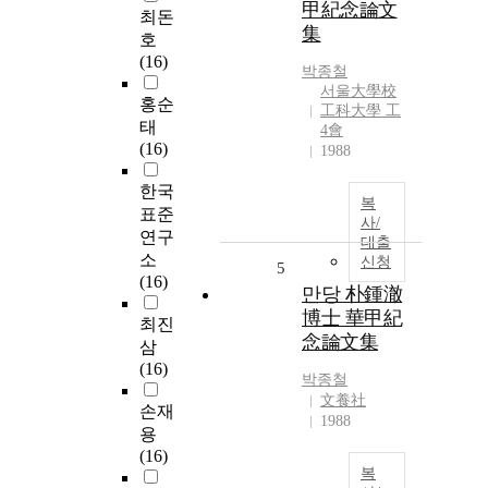
甲紀念論文
최돈
集
호
(16)
박종철
서울大學校
홍순
工科大學 工
태
4會
(16)
1988
한국
복
표준
사/
연구
대출
소
신청
5
(16)
만당 朴鍾澈
博士 華甲紀
최진
念論文集
삼
(16)
박종철
文養社
손재
1988
용
(16)
복