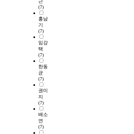
근
(7)
홍남
기
(7)
임강
택
(7)
한동
균
(7)
권미
지
(7)
배소
연
(7)