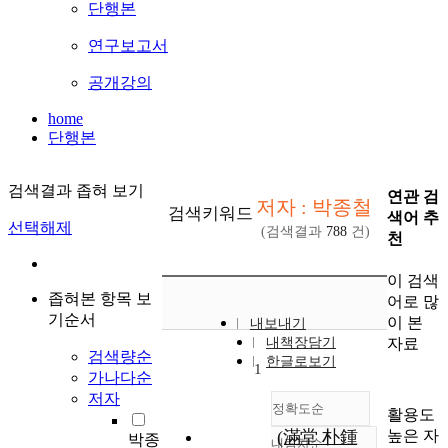
단행본
연구보고서
공개강의
home
단행본
검색결과 좁혀 보기
연관 검
저자 : 박종철
검색키워드
색어 추
선택해제
(검색결과
788
건)
천
이 검색
좁혀본 항목 보
어로 많
기순서
이 본
내보내기
자료
내책장담기
검색량순
한글로보기
1
가나다순
저자
정확도순
활용도
높은 자
(滿堂 朴鍾
박종
내림차순