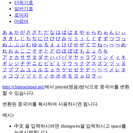
단위기호
일반기호
로마자
아랍어
あ
ぁ
か
が
さ
ざ
た
だ
な
は
ば
ぱ
ま
や
ゃ
ら
わ
ゎ
ん
い
ぃ
き
ぎ
し
じ
ち
ぢ
に
ひ
び
ぴ
み
り
う
ぅ
く
ぐ
す
ず
つ
づ
っ
ぬ
ふ
ぶ
ぷ
む
ゆ
ゅ
る
え
ぇ
け
げ
せ
ぜ
て
で
ね
へ
べ
ぺ
め
れ
お
ぉ
こ
ご
そ
ぞ
と
ど
の
ほ
ぼ
ぽ
も
よ
ょ
ろ
を
ア
ァ
カ
サ
ザ
タ
ダ
ナ
ハ
バ
パ
マ
ヤ
ャ
ラ
ワ
ヮ
ン
イ
ィ
キ
ギ
シ
ジ
チ
ヂ
ニ
ヒ
ビ
ピ
ミ
リ
ウ
ゥ
ク
グ
ス
ズ
ツ
ヅ
ッ
ヌ
フ
ブ
プ
ム
ユ
ュ
ル
エ
ェ
ケ
ゲ
セ
ゼ
テ
デ
ヘ
ベ
ペ
メ
レ
オ
ォ
コ
ゴ
ソ
ゾ
ト
ド
ノ
ホ
ボ
ポ
モ
ヨ
ョ
ロ
ヲ
―
http://chineseinput.net/
에서 pinyin(병음)방식으로 중국어를 변환
할 수 있습니다.
변환된 중국어를 복사하여 사용하시면 됩니다.
예시)
中文 을 입력하시려면
zhongwen
을 입력하시고 space를
누르시면됩니다.