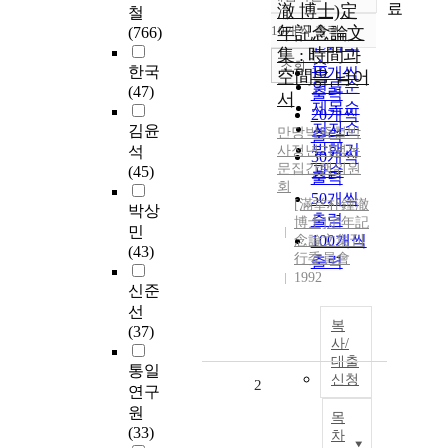
정확도
료
澈 博士)定
철
순
10개씩 출력
年記念論文
(766)
내림차순
인기도
集 : 時間과
순
조회
한국
10개씩
空間을 넘어
연도순
(47)
출력
서
제목순
20개씩
저자순
김윤
만당
박종철
박
출력
발행기
석
사정년기념논
30개씩
문집간행위원
관순
(45)
출력
회
50개씩
[滿堂朴鍾澈
박상
출력
博士]定年記
민
100개씩
念論文集刊
(43)
行委員會
출력
1992
신준
선
복
(37)
사/
대출
통일
신청
2
연구
원
목
(33)
차