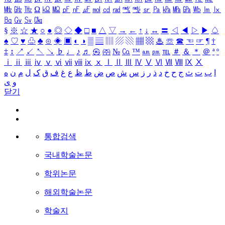
㎒
㎓
㎔
Ω
㏀
㏁
㎊
㎋
㎌
㏖
㏅
㎭
㎮
㎯
㏛
㎩
㎪
㎫
㎬
㏝
㏐
㏓
㏃
㏉
㏜
㏆
§
※
☆
★
○
●
◎
◇
◆
□
■
△
▽
→
←
↑
↓
↔
〓
◁
◀
▷
▶
♤
♠
♡
♥
♧
♣
⊙
◈
▣
◐
◑
▒
▤
▥
▨
▧
▦
▩
♨
☏
☎
☜
☞
¶
†
‡
↕
↗
↙
↖
↘
♭
♩
♪
♬
㉿
㈜
№
㏇
™
㏂
㏘
℡
＃
＆
＊
＠
ª
º
ⅰ
ⅱ
ⅲ
ⅳ
ⅴ
ⅵ
ⅶ
ⅷ
ⅸ
ⅹ
Ⅰ
Ⅱ
Ⅲ
Ⅳ
Ⅴ
Ⅵ
Ⅶ
Ⅷ
Ⅸ
Ⅹ
ا
ب
ت
ث
ج
ح
خ
د
ذ
ر
ز
س
ش
ص
ض
ط
ظ
ع
غ
ف
ق
ک
ل
م
ن
ه
و
ی
닫기
통합검색
국내학술논문
학위논문
해외학술논문
학술지