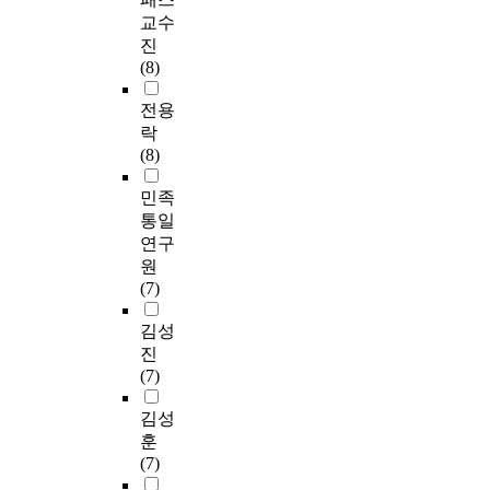
교수
진
(8)
전용
락
(8)
민족
통일
연구
원
(7)
김성
진
(7)
김성
훈
(7)