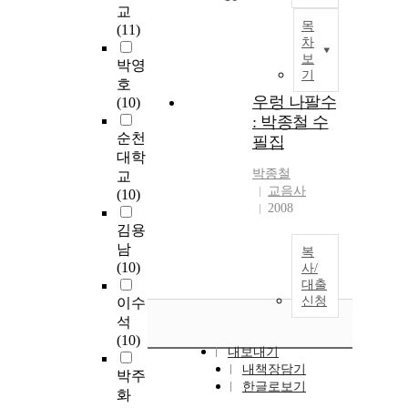
교
목
(11)
차
보
박영
기
호
우렁 나팔수
(10)
: 박종철 수
순천
필집
대학
박종철
교
교음사
(10)
2008
김용
남
복
(10)
사/
대출
신청
이수
석
(10)
내보내기
내책장담기
박주
한글로보기
화