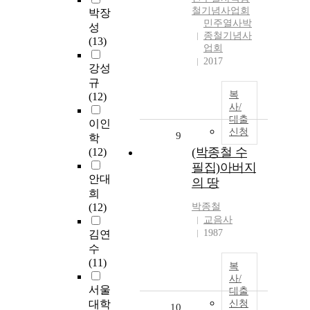
철
기념사업회
박장
민주열사박
성
종철기념사
(13)
업회
2017
강성
규
복
(12)
사/
대출
이인
신청
9
학
(박종철 수
(12)
필집)아버지
안대
의 땅
희
(12)
박종철
교음사
1987
김연
수
(11)
복
사/
서울
대출
대학
신청
10