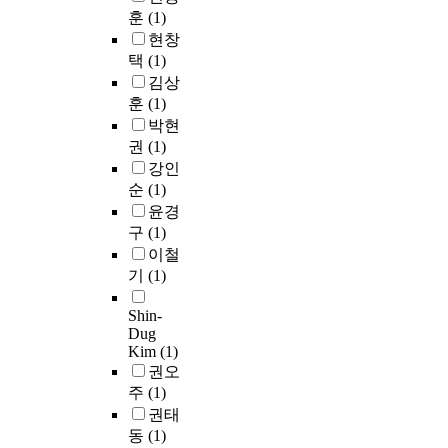
위
새
i
훈
(1)
하
o
n
에
로
v
여
d
현창
t
제
운
e
설
w
택
(1)
d
약
타
p
계
h
i
을
김상
원
o
한
i
f
받
훈
(1)
검
p
두
c
f
는
박현
출
u
가
h
e
사
권
(1)
방
l
지
c
r
람
강인
법
a
형
a
e
들
순
(1)
을
t
태
n
n
의
제
윤경
i
의
m
c
디
시
o
구
(1)
저
a
e
자
하
n
이철
역
k
i
인
였
i
기
(1)
통
e
n
에
다
n
과
u
h
대
.
c
Shin-
필
p
e
한
우
r
Dug
터
f
a
잠
리
Kim
(1)
e
를
o
r
정
는
권오
a
기
r
t
적
각
s
주
(1)
본
t
b
수
알
e
권태
으
h
e
요
고
&
동
(1)
로
e
a
는