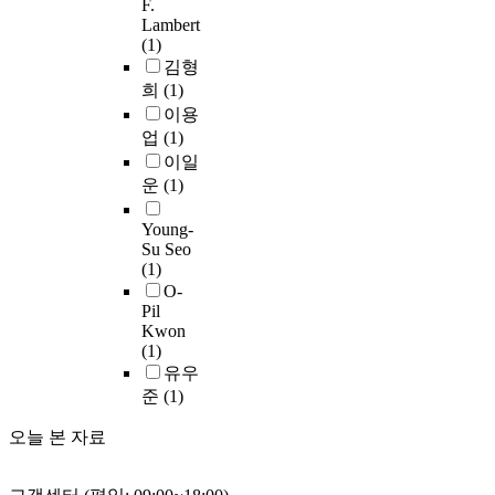
F.
한
r
.
h
m
자
Lambert
방
e
마
v
a
에
(1)
법
l
찬
a
l
대
김형
이
a
가
r
c
해
희
(1)
r
t
지
i
o
배
이용
a
i
로
o
n
려
업
(1)
n
v
3
u
d
하
이일
d
e
d
s
i
는
o
운
(1)
n
B
e
t
차
m
e
와
d
i
원
i
Young-
s
1
u
o
에
Su Seo
z
s
0
c
n
목
(1)
e
,
d
a
s
표
O-
d
f
B
t
o
를
Pil
H
r
커
i
m
둔
Kwon
o
o
플
o
e
(1)
유
u
m
러
n
w
유우
니
g
m
는
a
h
버
준
(1)
h
o
제
l
a
설
t
n
안
p
오늘 본 자료
t
디
r
i
된
o
d
자
a
s
A
s
e
인
n
m