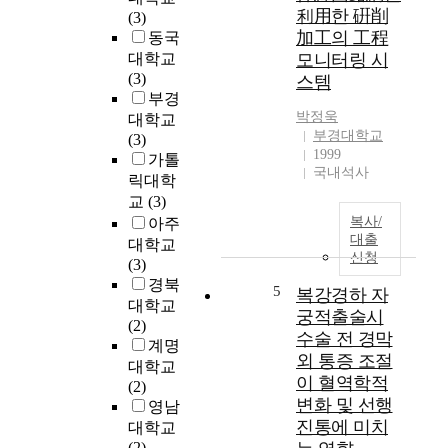
s
n
利用한 硏削
(3)
o
a
加工의 工程
동국
m
l
대학교
모니터링 시
a
y
(3)
스템
n
z
부경
y
i
박정욱
대학교
c
n
부경대학교
(3)
h
g
1999
가톨
a
h
국내석사
릭대학
n
o
교
(3)
g
w
복사/
아주
e
6
대출
대학교
s
-
신청
(3)
i
w
경북
n
e
5
복강경하 자
대학교
t
e
궁적출술시
(2)
h
k
수술 전 경막
계명
e
c
외 통증 조절
대학교
f
i
이 혈역학적
(2)
i
r
변화 및 선행
영남
e
c
진통에 미치
l
대학교
u
d
(2)
i