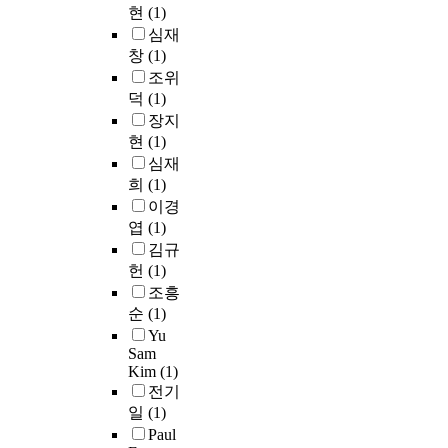
A
n
,
하
현
(1)
하
n
T
a
a
기
심재
였
s
L
l
n
위
다
창
(1)
i
로
m
d
한
.
t
조위
변
e
t
새
우
t
덕
(1)
환
t
h
로
리
o
장지
하
h
e
운
는
a
현
(1)
여
o
h
디
e
b
설
d
심재
e
자
d
s
계
o
희
(1)
a
인
g
o
,
f
r
으
이경
e
l
제
e
t
로
엽
(1)
g
u
작
d
b
서
김규
r
t
한
u
e
소
헌
(1)
o
e
후
c
a
수
조흥
u
n
성
a
t
가
순
(1)
p
e
능
t
u
아
i
Yu
s
을
i
p
닌
Sam
n
s
측
o
o
다
Kim
(1)
g
f
정
n
n
수
전기
을
r
하
w
n
의
일
(1)
사
o
였
i
o
사
Paul
용
m
다
t
r
용