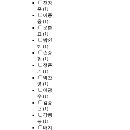
리
h
전창
하
w
t
놀
즘
u
여
훈
(1)
e
b
라
에
n
주
a
이종
y
운
대
g
전
k
e
웅
(1)
속
해
e
송
p
a
도
문환
서
r
선
o
c
로
표
(1)
계
p
과
i
h
증
박인
산
r
스
n
m
가
혜
(1)
시
o
터
t
e
하
손승
간
b
브
i
a
고
현
(1)
과
l
를
n
s
있
검
e
정준
두
t
u
다
출
m
기
(1)
가
h
r
.
의
t
박찬
지
e
e
복
정
h
영
(1)
의
t
m
지
확
e
서
이광
r
e
사
성
r
로
a
수
(1)
n
회
에
e
다
d
t
김종
환
대
t
른
i
t
경
근
(1)
해
o
형
t
i
을
강행
서
t
태
i
m
실
봉
(1)
평
r
의
o
e
현
배지
가
a