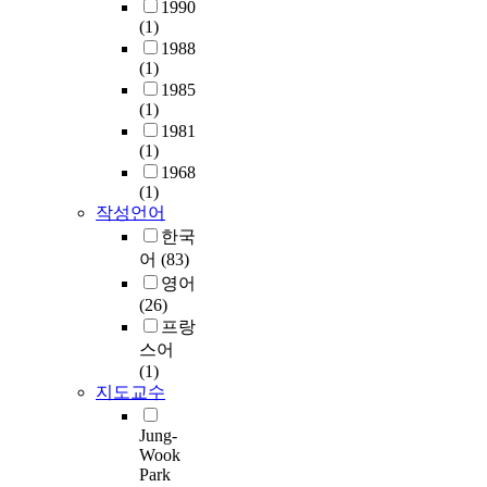
1990
법
e
법
a
a
매
(1)
을
c
을
r
s
우
1988
조
k
R
e
f
많
(1)
사
l
i
m
o
은
1985
하
e
c
u
l
변
(1)
였
s
h
c
l
화
1981
다
s
a
h
o
를
(1)
.
d
r
i
w
가
1968
또
e
d
n
(1)
s
져
한
s
`
t
작성언어
:
왔
,
t
s
e
1
한국
다
우
r
t
r
.
.
어
(83)
리
u
r
e
I
사
영어
는
c
a
s
t
람
(26)
r
t
n
t
w
들
프랑
a
i
s
e
a
의
스어
t
o
f
d
s
수
(1)
i
n
o
i
f
명
지도교수
o
o
r
n
o
은
n
f
m
W
u
늘
Jung-
a
n
a
B
n
어
Wook
l
a
t
I
Park
d
났
B
t