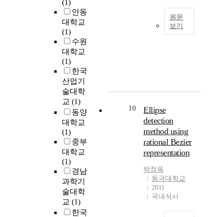
(1)
T
r
u
영
안동
L
e
n
하
원문
대학교
을
w
c
지
보기
(1)
보
i
t
못
T
수원
다
t
i
했
h
정
대학교
h
o
던
e
확
(1)
t
n
일
s
하
한국
h
s
반
i
게
e
산업기
a
적
t
해
h
술대학
n
인
u
석
e
d
교
(1)
디
a
10
Ellipse
하
l
b
자
동양
t
고
p
detection
l
인
대학교
i
도
o
o
method using
이
(1)
o
출
f
o
었
rational Bezier
중부
n
하
i
d
다
대학교
representation
o
였
n
c
.
(1)
f
다
f
o
그
박정욱
경남
t
.
o
m
동국대학교
러
과학기
o
제
r
2011
p
나
술대학
d
안
국내석사
m
o
기
교
(1)
a
된
a
n
본
한국
y
A
t
e