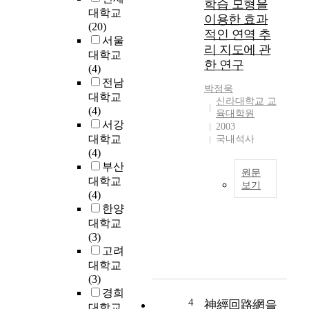
학습 모형을
f
대학교
이용한 효과
o
(20)
적인 연역 추
c
서울
리 지도에 관
u
대학교
한 연구
s
(4)
e
전남
박정욱
s
대학교
신라대학교 교
o
(4)
육대학원
n
서강
2003
c
대학교
국내석사
o
(4)
m
부산
원문
p
대학교
보기
a
(4)
T
r
한양
h
i
대학교
e
n
(3)
r
g
고려
e
a
대학교
a
n
(3)
r
d
경희
e
a
4
神經回路網을
대학교