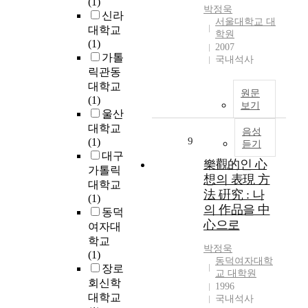
(1)
자
박정욱
n
a
한
신라
서울대학교 대
모
s
r
획
대학교
학원
델
t
i
일
(1)
2007
링
r
a
적
가톨
국내석사
과
u
t
인
릭관동
는
c
i
디
대학교
달
t
원문
o
자
(1)
리
보기
i
n
인
울산
A
o
o
으
대학교
음성
B
n
f
로
9
(1)
듣기
C
c
r
서
대구
D
o
e
樂觀的인 心
다
가톨릭
파
m
s
양
想의 表現 方
대학교
라
e
p
한
法 硏究 : 나
(1)
미
s
i
사
의 作品을 中
동덕
터
t
r
용
心으로
여자대
를
o
a
자
학교
이
t
t
의
박정욱
(1)
용
h
o
요
동덕여자대학
장로
하
e
r
구
교 대학원
회신학
여
f
y
1996
를
대학교
A
o
국내석사
f
반