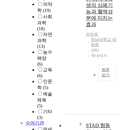
의약
생의 심폐기
학
(19)
능과 혈액성
사회
분에 미치는
과학
효과
(18)
자연
박정욱
영남대학교 대
과학
학원
(13)
2003
농수
국내석사
해양
(6)
교육
원문
보기
(6)
인문
T
학
(5)
h
예술
i
체육
s
(5)
s
기타
t
(3)
u
수여기관
d
3
STAD 협동
y
연세