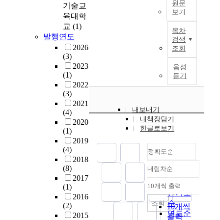
적
원문
기술교
t
T
i
n
인
보기
h
육대학
L
o
t
편
이
e
교
(1)
이
n
s
리
목차
논
c
발행연도
론
a
o
검색
함
문
o
2026
을
n
조회
f
이
에
m
(3)
두
d
1
충
서
p
2023
음성
가
c
0
족
,
l
(1)
듣기
지
o
o
된
우
e
2022
형
m
b
2
(3)
리
x
태
m
e
1
2021
는
i
의
u
s
세
내보내기
(4)
r
s
저
n
e
기
내책장담기
2020
a
s
역
i
m
에
한글로보기
(1)
n
u
통
c
a
들
2019
d
e
과
a
l
어
(4)
정확도순
o
s
필
t
e
서
2018
m
a
터
i
c
는
(8)
내림차순
정확도
i
r
와
o
o
개
2017
z
순
e
3
n
10개씩 출력
(1)
l
인
내림차순
e
h
인기도
d
t
2016
l
의
d
e
순
조회
B
(2)
e
10개씩
e
다
H
a
연도순
와
2015
c
g
출력
양