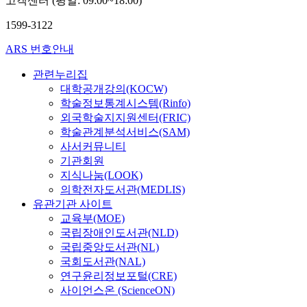
고객센터 (평일: 09:00~18:00)
T
s
c
이
s
t
L
i
r
산
1599-3122
f
o
설
b
e
업
o
p
계
i
a
전
ARS 번호안내
r
l
방
l
s
반
m
u
법
i
관련누리집
e
에
을
r
을
t
d
대학공개강의(KOCW)
도
사
a
가
y
a
입
학술정보통계시스템(Rinfo)
용
l
로
.
f
되
외국학술지지원센터(FRIC)
한
i
와
T
t
고
학술관계분석서비스(SAM)
방
s
세
h
e
있
사서커뮤니티
법
m
로
e
r
다
기관회원
보
,
의
r
p
.
지식나눔(LOOK)
다
f
전
e
h
이
의학전자도서관(MEDLIS)
더
r
송
f
y
러
유관기관 사이트
정
o
선
o
s
한
교육부(MOE)
확
m
을
r
i
유
하
국립장애인도서관(NLD)
d
구
e
c
니
다
o
국립중앙도서관(NL)
현
,
a
버
는
g
국회도서관(NAL)
할
i
l
설
것
m
연구윤리정보포털(CRE)
수
n
t
디
을
a
사이언스온 (ScienceON)
있
t
r
자
보
t
는
h
a