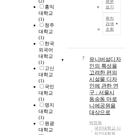
(2)
원문
i
n
홍익
보기
n
i
대학교
본
f
n
목차
(1)
논
o
g
검색
청주
문
r
b
조회
대학교
은
m
y
(1)
임
a
a
한국
의
t
e
외국어
의
i
r
대학교
전
o
o
7
유니버설디자
(1)
송
n
b
인의 특성을
고신
선
s
i
고려한 편의
대학교
을
o
c
시설물 디자
(1)
A
c
e
인에 관한 연
국민
T
i
x
구 : 서울시
대학교
L
e
e
동숭동 마로
(1)
구
t
r
명지
니에공원을
조
y
c
대학교
를
.
대상으로
i
(1)
이
S
s
박정욱
원광
용
o
e
국민대학교 디
하
대학교
t
s
자인대학원