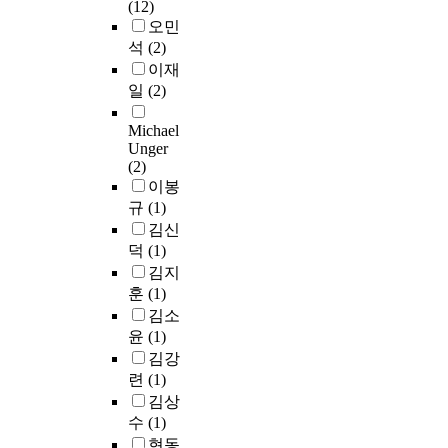
i
(12)
a
t
고
e
u
o
오민
s
h
생
z
r
n
t
석
(2)
a
존
i
a
과
h
t
이재
능
r
l
K
e
t
력
일
(2)
r
e
u
n
h
은
e
n
r
e
e
증
Michael
p
v
o
w
Unger
r
가
r
i
d
(2)
e
e
하
e
r
a
이봉
d
w
였
s
o
`
u
규
(1)
a
다
e
n
s
c
s
김신
.
n
m
i
a
n
따
덕
(1)
t
e
d
t
o
라
김지
a
n
e
i
s
서
훈
(1)
t
t
n
o
i
나
김소
i
,
t
n
g
이
윤
(1)
o
e
i
a
n
나
김강
n
x
t
l
i
장
을
련
(1)
p
y
m
f
애
사
l
김상
를
e
i
로
용
o
수
(1)
이
t
c
행
한
s
현동
용
h
a