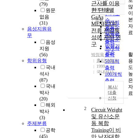
로
정확도
근사를 이용
(79)
많
순
한 단채널
10개씩 출력
원문
내림차순
이
인기도
GaAs
없음
본
순
조회
10개씩
(31)
MESFET의
자
연도순
음성지원유
출력
전류 전압특
료
제목순
무
20개씩
성에 관한 연
저자순
출력
음성
구
발행기
30개씩
지원
관순
활
(56)
출력
박정욱
학위유형
용
홍익대학교
50개씩
1999
도
국내
출력
국내석사
높
석사
100개씩
(87)
은
출력
국내
자
복사/
박사
대출
료
신청
(20)
해외
2
Circuit Weight
박사
및 유산소운
(3)
동 복합
주제분류
Training이 비
공학
(45)
만 남자대학