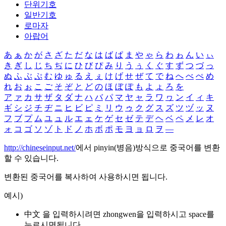
단위기호
일반기호
로마자
아랍어
あ
ぁ
か
が
さ
ざ
た
だ
な
は
ば
ぱ
ま
や
ゃ
ら
わ
ゎ
ん
い
ぃ
き
ぎ
し
じ
ち
ぢ
に
ひ
び
ぴ
み
り
う
ぅ
く
ぐ
す
ず
つ
づ
っ
ぬ
ふ
ぶ
ぷ
む
ゆ
ゅ
る
え
ぇ
け
げ
せ
ぜ
て
で
ね
へ
べ
ぺ
め
れ
お
ぉ
こ
ご
そ
ぞ
と
ど
の
ほ
ぼ
ぽ
も
よ
ょ
ろ
を
ア
ァ
カ
サ
ザ
タ
ダ
ナ
ハ
バ
パ
マ
ヤ
ャ
ラ
ワ
ヮ
ン
イ
ィ
キ
ギ
シ
ジ
チ
ヂ
ニ
ヒ
ビ
ピ
ミ
リ
ウ
ゥ
ク
グ
ス
ズ
ツ
ヅ
ッ
ヌ
フ
ブ
プ
ム
ユ
ュ
ル
エ
ェ
ケ
ゲ
セ
ゼ
テ
デ
ヘ
ベ
ペ
メ
レ
オ
ォ
コ
ゴ
ソ
ゾ
ト
ド
ノ
ホ
ボ
ポ
モ
ヨ
ョ
ロ
ヲ
―
http://chineseinput.net/
에서 pinyin(병음)방식으로 중국어를 변환
할 수 있습니다.
변환된 중국어를 복사하여 사용하시면 됩니다.
예시)
中文 을 입력하시려면
zhongwen
을 입력하시고 space를
누르시면됩니다.