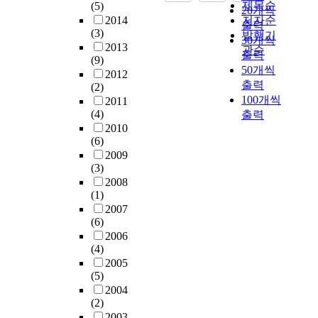
o
p
제목순
(5)
1
h
e
한
20개씩
u
e
2014
저자순
0
n
s
취
출력
g
d
(3)
발행기
d
o
t
향
30개씩
h
u
2013
B
관순
l
u
과
출력
t
p
(9)
커
o
d
요
50개씩
r
s
2012
플
g
e
구
출력
(2)
a
u
러
y
n
들
100개씩
2011
n
b
에
a
t
을
(4)
출력
s
j
적
n
s
수
2010
f
e
용
d
T
용
(6)
o
c
하
t
h
된
2009
r
t
였
h
e
삶
(3)
m
t
다
e
r
의
2008
을
o
.
d
e
질
(1)
사
s
먼
e
s
을
2007
용
u
저
v
(6)
u
향
한
c
저
e
2006
l
상
타
h
역
(4)
l
t
시
원
s
통
2005
o
s
킬
검
o
(5)
과
p
o
수
출
c
2004
필
m
f
있
방
i
(2)
터
e
t
는
법
a
2003