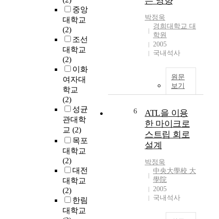
는 영향
o
중앙
t
박정욱
f
대학교
w
경희대학교 대
e
(2)
e
학원
d
조선
i
2005
u
g
대학교
국내석사
c
h
(2)
a
t
이화
원문
t
a
여자대
보기
i
n
학교
o
d
(2)
n
m
성균
6
ATL을 이용
a
u
관대학
한 마이크로
s
l
교
(2)
스트립 회로
a
t
목포
설계
r
i
대학교
e
p
(2)
박정욱
s
l
대전
中央大學校 大
u
e
學院
대학교
l
t
2005
(2)
t
r
국내석사
한림
o
a
대학교
f
i