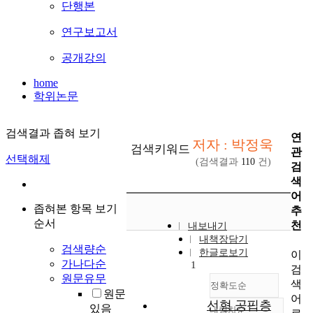
단행본
연구보고서
공개강의
home
학위논문
검색결과 좁혀 보기
연
저자 : 박정욱
검색키워드
관
선택해제
(검색결과
110
건)
검
색
어
좁혀본 항목 보기
추
순서
천
내보내기
내책장담기
검색량순
한글로보기
이
가나다순
1
검
원문유무
색
정확도순
원문
어
선형 공핍층
있음
내림차순