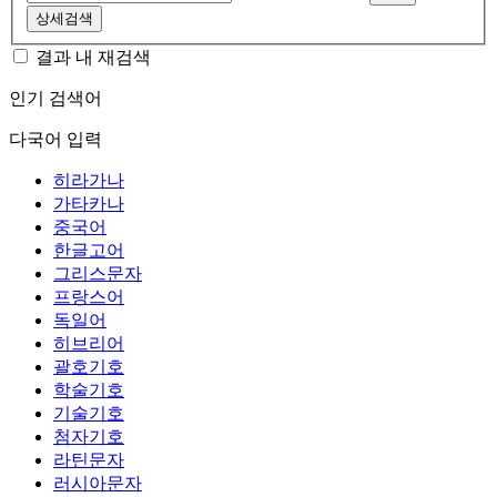
상세검색
결과 내 재검색
인기 검색어
다국어 입력
히라가나
가타카나
중국어
한글고어
그리스문자
프랑스어
독일어
히브리어
괄호기호
학술기호
기술기호
첨자기호
라틴문자
러시아문자