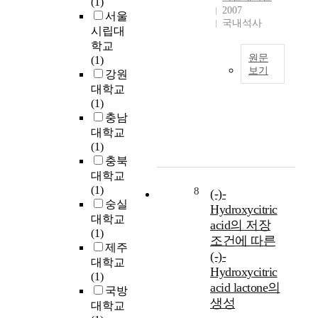
여
(1)
h
m
2007
구
서울
e
a
국내석사
현
n
시립대
y
할
e
학교
h
수
원문
c
(1)
a
보기
있
e
강원
v
는
s
e
대학교
2
이
s
i
(1)
0
론
i
n
충남
세
및
t
f
기
대학교
설
y
l
의
(1)
계
o
u
디
충북
식
f
e
자
대학교
을
W
n
인
(1)
8
(-)-
기
e
c
은
숭실
Hydroxycitric
존
b
e
대
대학교
acid의 저장
의
-
s
량
(1)
조건에 따른
근
b
o
생
제주
(-)-
사
a
n
산
대학교
Hydroxycitric
적
s
t
체
(1)
집
e
acid lactone의
h
제
국방
중
d
e
생성
로
대학교
소
i
v
인