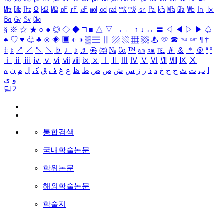
㎒
㎓
㎔
Ω
㏀
㏁
㎊
㎋
㎌
㏖
㏅
㎭
㎮
㎯
㏛
㎩
㎪
㎫
㎬
㏝
㏐
㏓
㏃
㏉
㏜
㏆
§
※
☆
★
○
●
◎
◇
◆
□
■
△
▽
→
←
↑
↓
↔
〓
◁
◀
▷
▶
♤
♠
♡
♥
♧
♣
⊙
◈
▣
◐
◑
▒
▤
▥
▨
▧
▦
▩
♨
☏
☎
☜
☞
¶
†
‡
↕
↗
↙
↖
↘
♭
♩
♪
♬
㉿
㈜
№
㏇
™
㏂
㏘
℡
＃
＆
＊
＠
ª
º
ⅰ
ⅱ
ⅲ
ⅳ
ⅴ
ⅵ
ⅶ
ⅷ
ⅸ
ⅹ
Ⅰ
Ⅱ
Ⅲ
Ⅳ
Ⅴ
Ⅵ
Ⅶ
Ⅷ
Ⅸ
Ⅹ
ا
ب
ت
ث
ج
ح
خ
د
ذ
ر
ز
س
ش
ص
ض
ط
ظ
ع
غ
ف
ق
ک
ل
م
ن
ه
و
ی
닫기
통합검색
국내학술논문
학위논문
해외학술논문
학술지