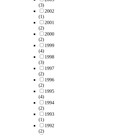
는
n
h
디
과
l
(3)
제
t
e
자
e
c
2002
안
o
a
인
(1)
d
h
된
f
n
이
2001
g
a
이
I
a
요
(2)
e
n
론
n
l
구
2000
g
g
의
t
y
되
(2)
r
e
타
e
s
고
1999
o
s
당
r
i
있
(4)
u
a
성
n
s
다
1998
p
s
을
e
c
.
(3)
i
w
검
t
a
세
1997
n
o
증
.
(2)
n
계
g
u
하
M
1996
b
는
을
n
기
(2)
a
e
1
사
d
위
1995
n
o
0
용
b
(4)
해
y
u
0
한
y
1994
A
p
t
년
타
w
(2)
T
e
l
전
원
a
1993
L
o
i
에
검
r
(1)
설
p
n
비
출
,
1992
계
l
e
하
(2)
방
r
방
e
d
면