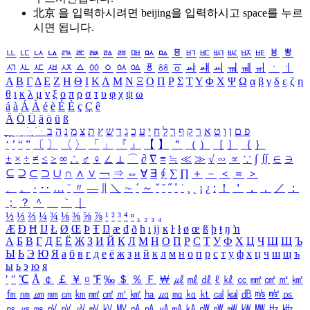
北京 을 입력하시려면
beijing
을 입력하시고 space를 누르
시면 됩니다.
ㅥ
ㅦ
ㅧ
ㅨ
ㅩ
ㅪ
ㅫ
ㅬ
ㅭ
ㅮ
ㅯ
ㅰ
ㅱ
ㅲ
ㅳ
ㅴ
ㅵ
ㅶ
ㅷ
ㅸ
ㅹ
ㅺ
ㅻ
ㅼ
ㅽ
ㅾ
ㅿ
ㆀ
ㆁ
ㆂ
ㆃ
ㆄ
ㆅ
ㆆ
ㆇ
ㆈ
ㆉ
ㆊ
ㆋ
ㆌ
ㆍ
ㆎ
Α
Β
Γ
Δ
Ε
Ζ
Η
Θ
Ι
Κ
Λ
Μ
Ν
Ξ
Ο
Π
Ρ
Σ
Τ
Υ
Φ
Χ
Ψ
Ω
α
β
γ
δ
ε
ζ
η
θ
ι
κ
λ
μ
ν
ξ
ο
π
ρ
σ
τ
υ
φ
χ
ψ
ω
á
à
Á
À
é
è
É
È
ç
Ç
ê
Ä
Ö
Ü
ä
ö
ü
ß
ְ
ֳ
ֲ
ֱ
ָ
ַ
ֵ
ֶ
ִ
ֹ
ּ
ֻ
ׂ
ׁ
ּ
ב
ה
נ
מ
צ
ת
ץ
ש
ד
ג
כ
ע
י
ח
ל
ך
ף
ק
ר
א
ט
ו
ן
ם
פ
‘
’
“
”
〔
〕
〈
〉
「
」
『
』
【
】
＂
（
）
［
］
｛
｝
±
×
÷
≠
≤
≥
∞
∴
♂
♀
∠
⊥
⌒
∂
∇
≡
≒
≪
≫
√
∽
∝
∵
∫
∬
∈
∋
⊆
⊇
⊂
⊃
∪
∩
∧
∨
￢
⇒
⇔
∀
∃
∮
∑
∏
＋
－
＜
＝
＞
、
。
·
‥
…
¨
〃
―
∥
＼
∼
´
～
ˇ
˘
˝
˚
˙
¸
˛
¡
¿
ː
！
＇
，
．
／
：
；
？
＾
＿
｀
｜
½
⅓
⅔
¼
¾
⅛
⅜
⅝
⅞
¹
²
³
⁴
ⁿ
₁
₂
₃
₄
Æ
Ð
Ħ
Ĳ
Ł
Ø
Œ
Þ
Ŧ
Ŋ
æ
đ
ð
ħ
ı
ĳ
ĸ
ŀ
ł
ø
œ
ß
þ
ŧ
ŋ
ŉ
А
Б
В
Г
Д
Е
Ё
Ж
З
И
Й
К
Л
М
Н
О
П
Р
С
Т
У
Ф
Х
Ц
Ч
Ш
Щ
Ъ
Ы
Ь
Э
Ю
Я
а
б
в
г
д
е
ё
ж
з
и
й
к
л
м
н
о
п
р
с
т
у
ф
х
ц
ч
ш
щ
ъ
ы
ь
э
ю
я
′
″
℃
Å
￠
￡
￥
¤
℉
‰
＄
％
Ｆ
￦
㎕
㎖
㎗
ℓ
㎘
㏄
㎣
㎤
㎥
㎦
㎙
㎚
㎛
㎜
㎝
㎞
㎟
㎠
㎡
㎢
㏊
㎍
㎎
㎏
㏏
㎈
㎉
㏈
㎧
㎨
㎰
㎱
㎲
㎳
㎴
㎵
㎶
㎷
㎸
㎹
㎀
㎁
㎂
㎃
㎄
㎺
㎻
㎽
㎾
㎿
㎐
㎑